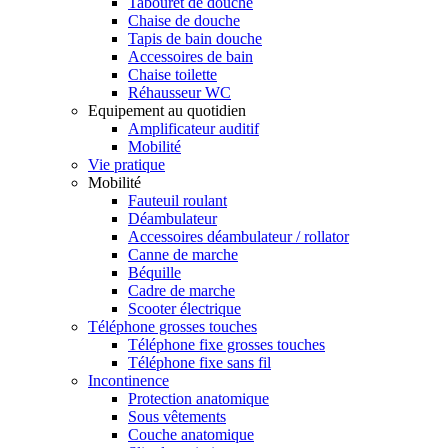
Tabouret de douche
Chaise de douche
Tapis de bain douche
Accessoires de bain
Chaise toilette
Réhausseur WC
Equipement au quotidien
Amplificateur auditif
Mobilité
Vie pratique
Mobilité
Fauteuil roulant
Déambulateur
Accessoires déambulateur / rollator
Canne de marche
Béquille
Cadre de marche
Scooter électrique
Téléphone grosses touches
Téléphone fixe grosses touches
Téléphone fixe sans fil
Incontinence
Protection anatomique
Sous vêtements
Couche anatomique