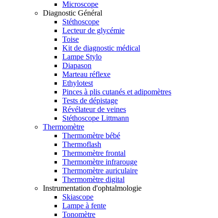
Microscope
Diagnostic Général
Stéthoscope
Lecteur de glycémie
Toise
Kit de diagnostic médical
Lampe Stylo
Diapason
Marteau réflexe
Ethylotest
Pinces à plis cutanés et adipomètres
Tests de dépistage
Révélateur de veines
Stéthoscope Littmann
Thermomètre
Thermomètre bébé
Thermoflash
Thermomètre frontal
Thermomètre infrarouge
Thermomètre auriculaire
Thermomètre digital
Instrumentation d'ophtalmologie
Skiascope
Lampe à fente
Tonomètre