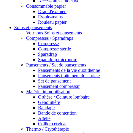
Accessoires autoclave
Consommable papier
Drap d'examen
Essuie-mains
Rouleau papier
Soins et pansements
Voir tous Soins et pansements
Compresses / Sparadraps
Compresse
Compresse stérile
Sparadrap
Sparadrap micropore
Pansements / Set de pansements
Pansements de la vie quotidienne
Pansements traitement de la plaie
Set de pansement
Pansement compressif
Matériel immobilisation
Orthèse / Ceinture lombaire
Genouillère
Bandage
Bande de contention
Attelle
Collier cervical
Thermo / Cryothérapie