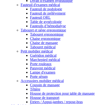
Divan d'examen hydraulique
Fauteuil d'examen médical
Fauteuil de podologie
Fauteuil de prélèvement
Fauteuil ORL
Table de gynécologie
Fauteuils d’hémodialyse
Tabouret et siège ergonomique
Tabouret ergonomique
Chaise ergonomique
Chaise de massage
Tabouret médical
Petit mobilier médical
Guéridon médical
Marchepied médical
Porte rouleaux
Paravent médical
Lampe d'examen
Porte sérum
Accessoires mobilier médical
Coussin de massage
Têtière
Housse de protection pour table de massage
Housse de transport
Etriers / Appui-jambes / repose-bras