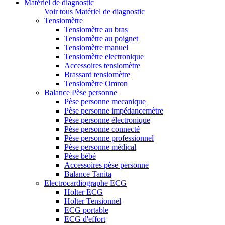
Matériel de diagnostic
Voir tous Matériel de diagnostic
Tensiomètre
Tensiomètre au bras
Tensiomètre au poignet
Tensiomètre manuel
Tensiomètre electronique
Accessoires tensiomètre
Brassard tensiomètre
Tensiomètre Omron
Balance Pèse personne
Pèse personne mecanique
Pèse personne impédancemètre
Pèse personne électronique
Pèse personne connecté
Pèse personne professionnel
Pèse personne médical
Pèse bébé
Accessoires pèse personne
Balance Tanita
Electrocardiographe ECG
Holter ECG
Holter Tensionnel
ECG portable
ECG d'effort