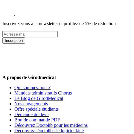
Inscrivez-vous à la newsletter et profitez de 5% de réduction
Inscription
5% de remise valable sur votre prochaine commande de matériel
médical !
Offres promotionnelles, nouveautés, dernières tendances : soyez les
premiers informés !
A propos de Girodmedical
Qui sommes-nous?
Mandats administratifs Chorus
Le Blog de GirodMedical
Nos engagements
Offre spéciale étudiants
Demande de devis
Bon de commande PDF
Découvrez Doctolib pour les médecins
Découvrez Doctolib : le logiciel kiné