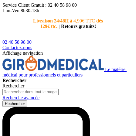
Service Client
Gratuit : 02 40 58 98 00
Lun-Ven 8h30-18h
Livraison 24/48H à
4,90€ TTC
dès
Nouvea
129€ ttc.
|
Retours gratuits!
téléphoni
conseiller
02 40 58 98 00
Contactez-nous
Affichage navigation
Le matériel
médical pour professionnels et particuliers
Rechercher
Rechercher
Recherche avancée
Rechercher