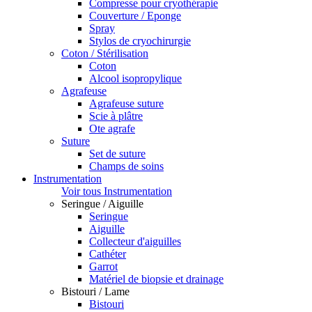
Compresse pour cryothérapie
Couverture / Eponge
Spray
Stylos de cryochirurgie
Coton / Stérilisation
Coton
Alcool isopropylique
Agrafeuse
Agrafeuse suture
Scie à plâtre
Ote agrafe
Suture
Set de suture
Champs de soins
Instrumentation
Voir tous Instrumentation
Seringue / Aiguille
Seringue
Aiguille
Collecteur d'aiguilles
Cathéter
Garrot
Matériel de biopsie et drainage
Bistouri / Lame
Bistouri