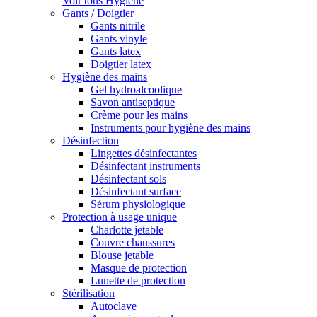
Voir tous Hygiène
Gants / Doigtier
Gants nitrile
Gants vinyle
Gants latex
Doigtier latex
Hygiène des mains
Gel hydroalcoolique
Savon antiseptique
Crème pour les mains
Instruments pour hygiène des mains
Désinfection
Lingettes désinfectantes
Désinfectant instruments
Désinfectant sols
Désinfectant surface
Sérum physiologique
Protection à usage unique
Charlotte jetable
Couvre chaussures
Blouse jetable
Masque de protection
Lunette de protection
Stérilisation
Autoclave