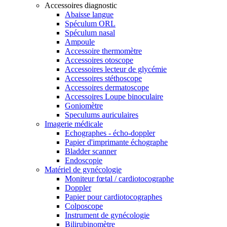
Accessoires diagnostic
Abaisse langue
Spéculum ORL
Spéculum nasal
Ampoule
Accessoire thermomètre
Accessoires otoscope
Accessoires lecteur de glycémie
Accessoires stéthoscope
Accessoires dermatoscope
Accessoires Loupe binoculaire
Goniomètre
Speculums auriculaires
Imagerie médicale
Echographes - écho-doppler
Papier d'imprimante échographe
Bladder scanner
Endoscopie
Matériel de gynécologie
Moniteur fœtal / cardiotocographe
Doppler
Papier pour cardiotocographes
Colposcope
Instrument de gynécologie
Bilirubinomètre