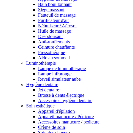
Bain bouillonnant
Siège massant
Fauteuil de massage
Purificateur d'air
Nébuliseur / Aérosol
Huile de massage
Désodorisant
Anti-ronflements
Ceinture chauffante
Pressothérapie
Aide au sommeil
Luminothérapie
Lampe de luminothérapie
Lampe infrarouge
Reveil simulateur aube
Hygiène dentaire
Jet dentaire
Brosse à dents électrique
Accessoires hygiène dentaire
Soin esthétique
Appareil d'épilation
Appareil manucure / Pédicure
Accessoires manucure / pédicure
Crème de soin
Soin des cheveux