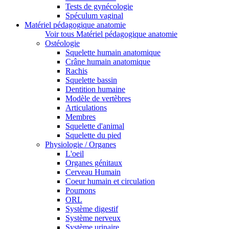
Tests de gynécologie
Spéculum vaginal
Matériel pédagogique anatomie
Voir tous Matériel pédagogique anatomie
Ostéologie
Squelette humain anatomique
Crâne humain anatomique
Rachis
Squelette bassin
Dentition humaine
Modèle de vertèbres
Articulations
Membres
Squelette d'animal
Squelette du pied
Physiologie / Organes
L'oeil
Organes génitaux
Cerveau Humain
Coeur humain et circulation
Poumons
ORL
Système digestif
Système nerveux
Système urinaire