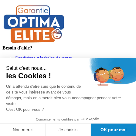
Besoin d'aide?
Conditions générales de vente
Politique de confidentialité
Salut c'est nous...
Informations légales
les Cookies !
Informations de livraison
Suivre mon colis
Informations de paiement
On a attendu d'être sûrs que le contenu de
Materiovigilance
ce site vous intéresse avant de vous
Programme de fidélité GIRODMED+
déranger, mais on aimerait bien vous accompagner pendant votre
visite...
C'est OK pour vous ?
Consentements certifiés par
Non merci
Je choisis
OK pour moi