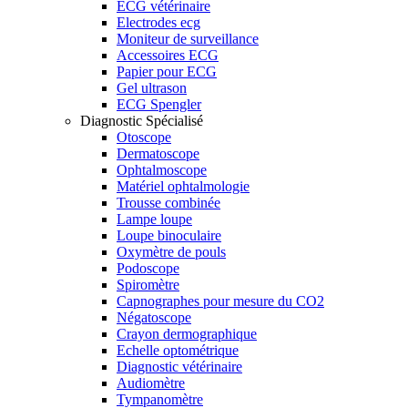
ECG vétérinaire
Electrodes ecg
Moniteur de surveillance
Accessoires ECG
Papier pour ECG
Gel ultrason
ECG Spengler
Diagnostic Spécialisé
Otoscope
Dermatoscope
Ophtalmoscope
Matériel ophtalmologie
Trousse combinée
Lampe loupe
Loupe binoculaire
Oxymètre de pouls
Podoscope
Spiromètre
Capnographes pour mesure du CO2
Négatoscope
Crayon dermographique
Echelle optométrique
Diagnostic vétérinaire
Audiomètre
Tympanomètre