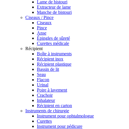
Lame de bistouri
Extracteur de lame
Manche de bistouri
Ciseaux / Pince
Ciseaux
Pince
Anse
Épingles de sûreté
Curettes médicale
Récipient
Boîte à instruments
Récipient inox
Récipient plastique
Bassin de lit
Seau
Flacon
Urinal
Poire à lavement
Crachoir
Inhalateur
Récipient en carton
Instruments de chirurgie
Instrument pour ophtalmologue
Curettes
Instrument pour pédicure