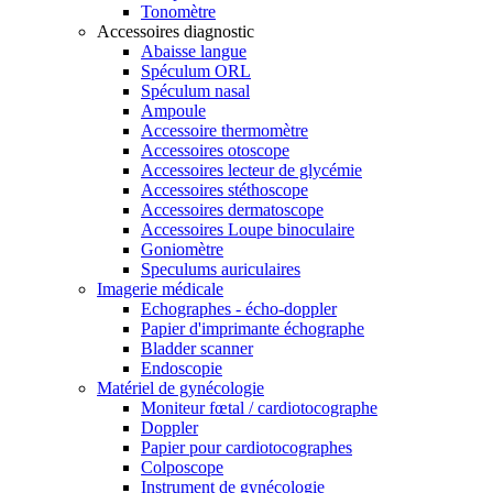
Tonomètre
Accessoires diagnostic
Abaisse langue
Spéculum ORL
Spéculum nasal
Ampoule
Accessoire thermomètre
Accessoires otoscope
Accessoires lecteur de glycémie
Accessoires stéthoscope
Accessoires dermatoscope
Accessoires Loupe binoculaire
Goniomètre
Speculums auriculaires
Imagerie médicale
Echographes - écho-doppler
Papier d'imprimante échographe
Bladder scanner
Endoscopie
Matériel de gynécologie
Moniteur fœtal / cardiotocographe
Doppler
Papier pour cardiotocographes
Colposcope
Instrument de gynécologie