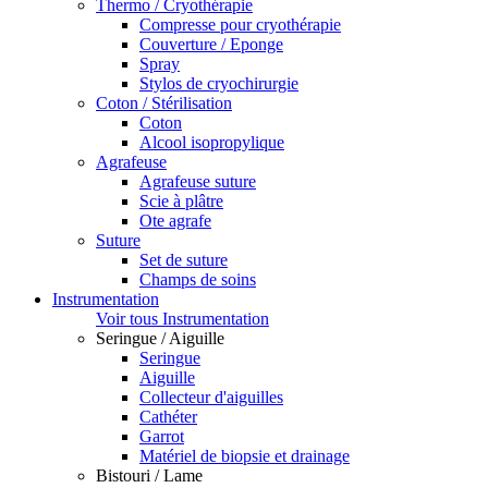
Thermo / Cryothérapie
Compresse pour cryothérapie
Couverture / Eponge
Spray
Stylos de cryochirurgie
Coton / Stérilisation
Coton
Alcool isopropylique
Agrafeuse
Agrafeuse suture
Scie à plâtre
Ote agrafe
Suture
Set de suture
Champs de soins
Instrumentation
Voir tous Instrumentation
Seringue / Aiguille
Seringue
Aiguille
Collecteur d'aiguilles
Cathéter
Garrot
Matériel de biopsie et drainage
Bistouri / Lame