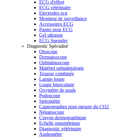
ECG d'effort
ECG vétérinaire
Electrodes ecg
Moniteur de surveillance
Accessoires ECG
Papier pour ECG
Gel ultrason
ECG Spengler
Diagnostic Spécialisé
Otoscope
Dermatoscope
Ophtalmoscope
Matériel ophtalmologie
Trousse combinée
Lampe loupe
Loupe binoculaire
Oxymètre de pouls
Podoscope
Spiromètre
Capnographes pour mesure du CO2
Négatoscope
Crayon dermographique
Echelle optométrique
Diagnostic vétérinaire
Audiomètre