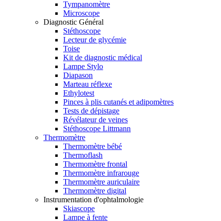
Tympanomètre
Microscope
Diagnostic Général
Stéthoscope
Lecteur de glycémie
Toise
Kit de diagnostic médical
Lampe Stylo
Diapason
Marteau réflexe
Ethylotest
Pinces à plis cutanés et adipomètres
Tests de dépistage
Révélateur de veines
Stéthoscope Littmann
Thermomètre
Thermomètre bébé
Thermoflash
Thermomètre frontal
Thermomètre infrarouge
Thermomètre auriculaire
Thermomètre digital
Instrumentation d'ophtalmologie
Skiascope
Lampe à fente