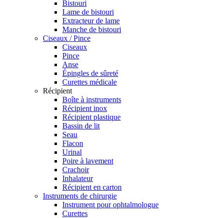
Bistouri
Lame de bistouri
Extracteur de lame
Manche de bistouri
Ciseaux / Pince
Ciseaux
Pince
Anse
Épingles de sûreté
Curettes médicale
Récipient
Boîte à instruments
Récipient inox
Récipient plastique
Bassin de lit
Seau
Flacon
Urinal
Poire à lavement
Crachoir
Inhalateur
Récipient en carton
Instruments de chirurgie
Instrument pour ophtalmologue
Curettes