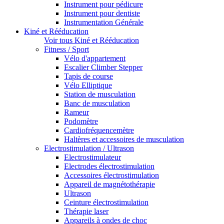
Instrument pour pédicure
Instrument pour dentiste
Instrumentation Générale
Kiné et Rééducation
Voir tous Kiné et Rééducation
Fitness / Sport
Vélo d'appartement
Escalier Climber Stepper
Tapis de course
Vélo Elliptique
Station de musculation
Banc de musculation
Rameur
Podomètre
Cardiofréquencemètre
Haltères et accessoires de musculation
Electrostimulation / Ultrason
Electrostimulateur
Electrodes électrostimulation
Accessoires électrostimulation
Appareil de magnétothérapie
Ultrason
Ceinture électrostimulation
Thérapie laser
Appareils à ondes de choc