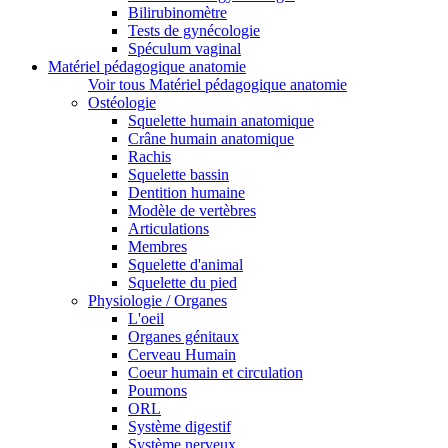
Bilirubinomètre
Tests de gynécologie
Spéculum vaginal
Matériel pédagogique anatomie
Voir tous Matériel pédagogique anatomie
Ostéologie
Squelette humain anatomique
Crâne humain anatomique
Rachis
Squelette bassin
Dentition humaine
Modèle de vertèbres
Articulations
Membres
Squelette d'animal
Squelette du pied
Physiologie / Organes
L'oeil
Organes génitaux
Cerveau Humain
Coeur humain et circulation
Poumons
ORL
Système digestif
Système nerveux