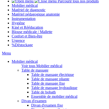
Parcourir tous nos produits
Mobilier médical
Matériel de diagnostic
Matériel pédagogique anatomie
Instrumentation
Hygiène
Kiné et Rééducation
Blouse médicale / Mallette
Confort et Bien-être
Urgence
%
Déstockage
Menu
Mobilier médical
Voir tous Mobilier médical
Table de massage
Table de massage électrique
Table de massage pliante
Table de massage fixe
Table de massage hydraulique
Table de bobath
Ensemble de mobilier médical
Divan d'examen
Divan d'examen fixe