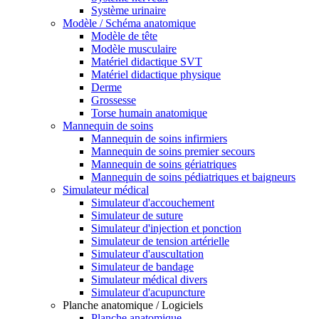
Système urinaire
Modèle / Schéma anatomique
Modèle de tête
Modèle musculaire
Matériel didactique SVT
Matériel didactique physique
Derme
Grossesse
Torse humain anatomique
Mannequin de soins
Mannequin de soins infirmiers
Mannequin de soins premier secours
Mannequin de soins gériatriques
Mannequin de soins pédiatriques et baigneurs
Simulateur médical
Simulateur d'accouchement
Simulateur de suture
Simulateur d'injection et ponction
Simulateur de tension artérielle
Simulateur d'auscultation
Simulateur de bandage
Simulateur médical divers
Simulateur d'acupuncture
Planche anatomique / Logiciels
Planche anatomique