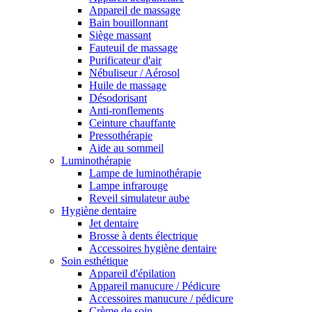
Appareil de massage
Bain bouillonnant
Siège massant
Fauteuil de massage
Purificateur d'air
Nébuliseur / Aérosol
Huile de massage
Désodorisant
Anti-ronflements
Ceinture chauffante
Pressothérapie
Aide au sommeil
Luminothérapie
Lampe de luminothérapie
Lampe infrarouge
Reveil simulateur aube
Hygiène dentaire
Jet dentaire
Brosse à dents électrique
Accessoires hygiène dentaire
Soin esthétique
Appareil d'épilation
Appareil manucure / Pédicure
Accessoires manucure / pédicure
Crème de soin