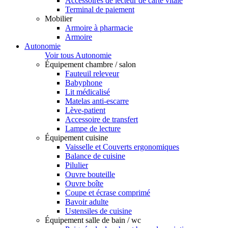
Accessoires de lecteur de carte vitale
Terminal de paiement
Mobilier
Armoire à pharmacie
Armoire
Autonomie
Voir tous Autonomie
Équipement chambre / salon
Fauteuil releveur
Babyphone
Lit médicalisé
Matelas anti-escarre
Lève-patient
Accessoire de transfert
Lampe de lecture
Équipement cuisine
Vaisselle et Couverts ergonomiques
Balance de cuisine
Pilulier
Ouvre bouteille
Ouvre boîte
Coupe et écrase comprimé
Bavoir adulte
Ustensiles de cuisine
Équipement salle de bain / wc