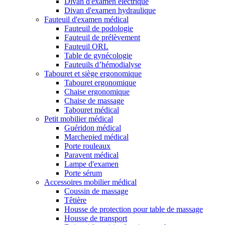
Divan d'examen électrique
Divan d'examen hydraulique
Fauteuil d'examen médical
Fauteuil de podologie
Fauteuil de prélèvement
Fauteuil ORL
Table de gynécologie
Fauteuils d’hémodialyse
Tabouret et siège ergonomique
Tabouret ergonomique
Chaise ergonomique
Chaise de massage
Tabouret médical
Petit mobilier médical
Guéridon médical
Marchepied médical
Porte rouleaux
Paravent médical
Lampe d'examen
Porte sérum
Accessoires mobilier médical
Coussin de massage
Têtière
Housse de protection pour table de massage
Housse de transport