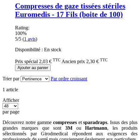
Compresses de gaze tissées stériles
Euromedis - 17 Fils (boite de 100)
Rating:
100%
5/5
(
1
avis
)
Disponibilité :
En stock
TTC
TTC
Prix spécial
2,03 €
Ancien prix
2,30 €
Ajouter au panier
Trier par
Par ordre croissant
1
article
Afficher
par page
Découvrez notre gamme
compresses
et
sparadraps
. Issus des plus
grandes marques que sont
3M
ou
Hartmann
, les produits
sélectionnés par Girodmedical répondent aux exigences des
professionnels de santé mais conviennent également aux particuliers.