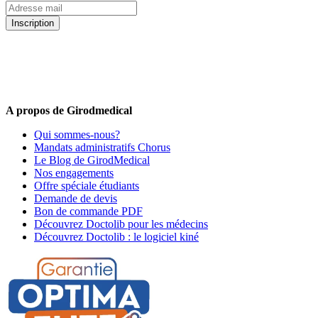
Inscription
5% de remise valable sur votre prochaine commande de matériel
médical !
Offres promotionnelles, nouveautés, dernières tendances : soyez les
premiers informés !
A propos de Girodmedical
Qui sommes-nous?
Mandats administratifs Chorus
Le Blog de GirodMedical
Nos engagements
Offre spéciale étudiants
Demande de devis
Bon de commande PDF
Découvrez Doctolib pour les médecins
Découvrez Doctolib : le logiciel kiné