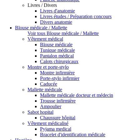
Livres / Divers
Livres d'anatomie
Livres études / Préparation concours
Divers anatomie
Blouse médicale / Mallette
Voir tous Blouse médicale / Mallette
Vêtement médical
Blouse médicale
Tunique médicale
Pantalon médical
Calots chirurgicaux
Montre et porte-stylo
Montre infirmière
Porte-stylo infirmier
Caducée
Mallette médicale
Mallette médicale docteur et médecin
Trousse infirmière
Ampoulier
Sabot hopital
Chaussure hôpital
Vêtement médicalisé
Pyjama medical
Bracelet d'identification médicale