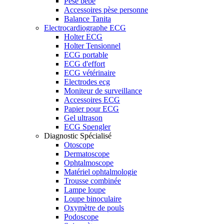
Pèse bébé
Accessoires pèse personne
Balance Tanita
Electrocardiographe ECG
Holter ECG
Holter Tensionnel
ECG portable
ECG d'effort
ECG vétérinaire
Electrodes ecg
Moniteur de surveillance
Accessoires ECG
Papier pour ECG
Gel ultrason
ECG Spengler
Diagnostic Spécialisé
Otoscope
Dermatoscope
Ophtalmoscope
Matériel ophtalmologie
Trousse combinée
Lampe loupe
Loupe binoculaire
Oxymètre de pouls
Podoscope