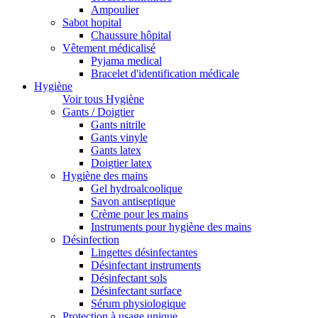
Ampoulier
Sabot hopital
Chaussure hôpital
Vêtement médicalisé
Pyjama medical
Bracelet d'identification médicale
Hygiène
Voir tous Hygiène
Gants / Doigtier
Gants nitrile
Gants vinyle
Gants latex
Doigtier latex
Hygiène des mains
Gel hydroalcoolique
Savon antiseptique
Crème pour les mains
Instruments pour hygiène des mains
Désinfection
Lingettes désinfectantes
Désinfectant instruments
Désinfectant sols
Désinfectant surface
Sérum physiologique
Protection à usage unique