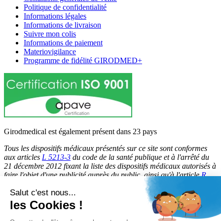
Politique de confidentialité
Informations légales
Informations de livraison
Suivre mon colis
Informations de paiement
Materiovigilance
Programme de fidélité GIRODMED+
Girodmedical est également présent dans 23 pays
Tous les dispositifs médicaux présentés sur ce site sont conformes
aux articles
L 5213-3
du code de la santé publique et à l'arrêté du
21 décembre 2012 fixant la liste des dispositifs médicaux autorisés à
faire l'objet d'une publicité auprès du public, ainsi qu'à l'article
R
5213-1
du code de la santé publique. Par conséquent, ils peuvent
Salut c'est nous...
être légalement promus et rendus accessibles au public.
les Cookies !
© 2026 Girodmedical. Tous droits réservés.