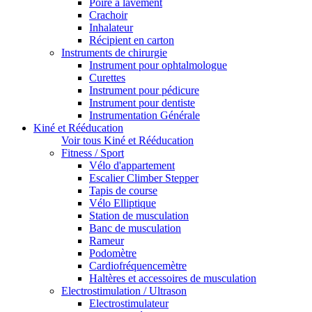
Poire à lavement
Crachoir
Inhalateur
Récipient en carton
Instruments de chirurgie
Instrument pour ophtalmologue
Curettes
Instrument pour pédicure
Instrument pour dentiste
Instrumentation Générale
Kiné et Rééducation
Voir tous Kiné et Rééducation
Fitness / Sport
Vélo d'appartement
Escalier Climber Stepper
Tapis de course
Vélo Elliptique
Station de musculation
Banc de musculation
Rameur
Podomètre
Cardiofréquencemètre
Haltères et accessoires de musculation
Electrostimulation / Ultrason
Electrostimulateur