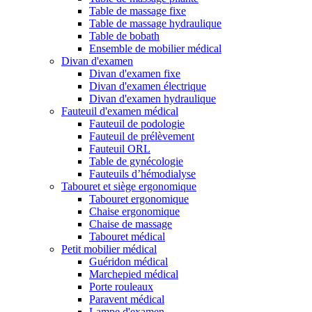
Table de massage fixe
Table de massage hydraulique
Table de bobath
Ensemble de mobilier médical
Divan d'examen
Divan d'examen fixe
Divan d'examen électrique
Divan d'examen hydraulique
Fauteuil d'examen médical
Fauteuil de podologie
Fauteuil de prélèvement
Fauteuil ORL
Table de gynécologie
Fauteuils d’hémodialyse
Tabouret et siège ergonomique
Tabouret ergonomique
Chaise ergonomique
Chaise de massage
Tabouret médical
Petit mobilier médical
Guéridon médical
Marchepied médical
Porte rouleaux
Paravent médical
Lampe d'examen