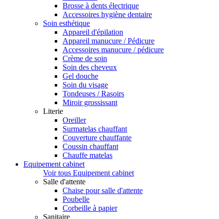
Brosse à dents électrique
Accessoires hygiène dentaire
Soin esthétique
Appareil d'épilation
Appareil manucure / Pédicure
Accessoires manucure / pédicure
Crème de soin
Soin des cheveux
Gel douche
Soin du visage
Tondeuses / Rasoirs
Miroir grossissant
Literie
Oreiller
Surmatelas chauffant
Couverture chauffante
Coussin chauffant
Chauffe matelas
Equipement cabinet
Voir tous Equipement cabinet
Salle d'attente
Chaise pour salle d'attente
Poubelle
Corbeille à papier
Sanitaire