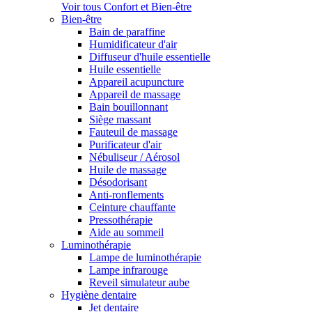
Voir tous Confort et Bien-être
Bien-être
Bain de paraffine
Humidificateur d'air
Diffuseur d'huile essentielle
Huile essentielle
Appareil acupuncture
Appareil de massage
Bain bouillonnant
Siège massant
Fauteuil de massage
Purificateur d'air
Nébuliseur / Aérosol
Huile de massage
Désodorisant
Anti-ronflements
Ceinture chauffante
Pressothérapie
Aide au sommeil
Luminothérapie
Lampe de luminothérapie
Lampe infrarouge
Reveil simulateur aube
Hygiène dentaire
Jet dentaire