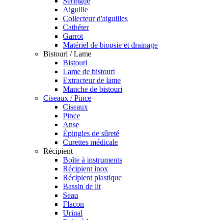
Seringue
Aiguille
Collecteur d'aiguilles
Cathéter
Garrot
Matériel de biopsie et drainage
Bistouri / Lame
Bistouri
Lame de bistouri
Extracteur de lame
Manche de bistouri
Ciseaux / Pince
Ciseaux
Pince
Anse
Épingles de sûreté
Curettes médicale
Récipient
Boîte à instruments
Récipient inox
Récipient plastique
Bassin de lit
Seau
Flacon
Urinal