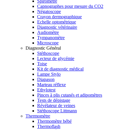
Spiromètre
Capnographes pour mesure du CO2
Négatoscope
Crayon dermographique
Echelle optométrique
Diagnostic vétérinaire
Audiomètre
Tympanomètre
Microscope
Diagnostic Général
Stéthoscope
Lecteur de glycémie
Toise
Kit de diagnostic médical
Lampe Stylo
Diapason
Marteau réflexe
Ethylotest
Pinces à plis cutanés et adipomètres
Tests de dépistage
Révélateur de veines
Stéthoscope Littmann
Thermomètre
Thermomètre bébé
Thermoflash