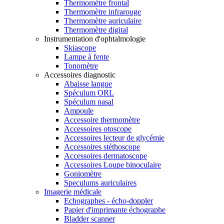
Thermomètre frontal
Thermomètre infrarouge
Thermomètre auriculaire
Thermomètre digital
Instrumentation d'ophtalmologie
Skiascope
Lampe à fente
Tonomètre
Accessoires diagnostic
Abaisse langue
Spéculum ORL
Spéculum nasal
Ampoule
Accessoire thermomètre
Accessoires otoscope
Accessoires lecteur de glycémie
Accessoires stéthoscope
Accessoires dermatoscope
Accessoires Loupe binoculaire
Goniomètre
Speculums auriculaires
Imagerie médicale
Echographes - écho-doppler
Papier d'imprimante échographe
Bladder scanner