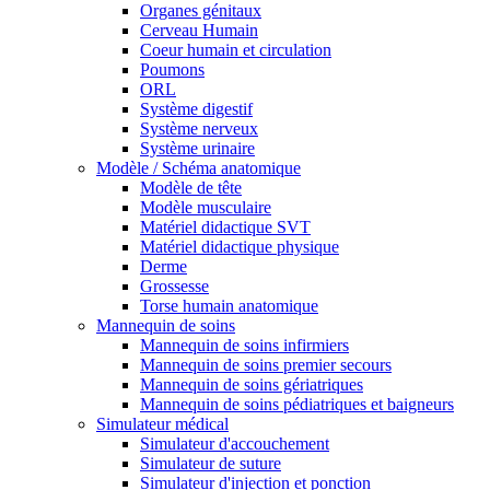
Organes génitaux
Cerveau Humain
Coeur humain et circulation
Poumons
ORL
Système digestif
Système nerveux
Système urinaire
Modèle / Schéma anatomique
Modèle de tête
Modèle musculaire
Matériel didactique SVT
Matériel didactique physique
Derme
Grossesse
Torse humain anatomique
Mannequin de soins
Mannequin de soins infirmiers
Mannequin de soins premier secours
Mannequin de soins gériatriques
Mannequin de soins pédiatriques et baigneurs
Simulateur médical
Simulateur d'accouchement
Simulateur de suture
Simulateur d'injection et ponction