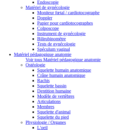
Endoscopie
Matériel de gynécologie
Moniteur fœtal / cardiotocographe
Doppler
Papier pour cardiotocographes
Colposcope
Instrument de gynécologie
Bilirubinomètre
Tests de gynécologie
Spéculum vaginal
Matériel pédagogique anatomie
Voir tous Matériel pédagogique anatomie
Ostéologie
Squelette humain anatomique
Crâne humain anatomique
Rachis
Squelette bassin
Dentition humaine
Modèle de vertèbres
Articulations
Membres
Squelette d'animal
Squelette du pied
Physiologie / Organes
L'oeil