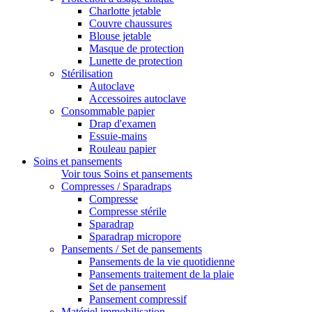
Charlotte jetable
Couvre chaussures
Blouse jetable
Masque de protection
Lunette de protection
Stérilisation
Autoclave
Accessoires autoclave
Consommable papier
Drap d'examen
Essuie-mains
Rouleau papier
Soins et pansements
Voir tous Soins et pansements
Compresses / Sparadraps
Compresse
Compresse stérile
Sparadrap
Sparadrap micropore
Pansements / Set de pansements
Pansements de la vie quotidienne
Pansements traitement de la plaie
Set de pansement
Pansement compressif
Matériel immobilisation