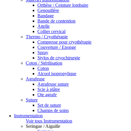
Orthèse / Ceinture lombaire
Genouillère
Bandage
Bande de contention
Attelle
Collier cervical
Thermo / Cryothérapie
Compresse pour cryothérapie
Couverture / Eponge
Spray
Stylos de cryochirurgie
Coton / Stérilisation
Coton
Alcool isopropylique
Agrafeuse
Agrafeuse suture
Scie à plâtre
Ote agrafe
Suture
Set de suture
Champs de soins
Instrumentation
Voir tous Instrumentation
Seringue / Aiguille