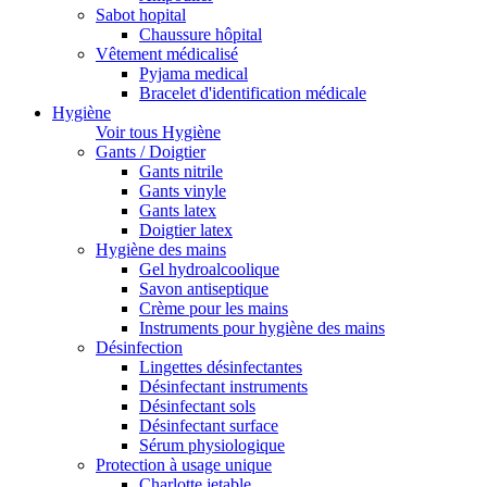
Sabot hopital
Chaussure hôpital
Vêtement médicalisé
Pyjama medical
Bracelet d'identification médicale
Hygiène
Voir tous Hygiène
Gants / Doigtier
Gants nitrile
Gants vinyle
Gants latex
Doigtier latex
Hygiène des mains
Gel hydroalcoolique
Savon antiseptique
Crème pour les mains
Instruments pour hygiène des mains
Désinfection
Lingettes désinfectantes
Désinfectant instruments
Désinfectant sols
Désinfectant surface
Sérum physiologique
Protection à usage unique
Charlotte jetable