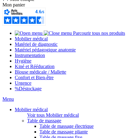
Mon panier
Parcourir tous nos produits
Mobilier médical
Matériel de diagnostic
Matériel pédagogique anatomie
Instrumentation
Hygiène
Kiné et Rééducation
Blouse médicale / Mallette
Confort et Bien-être
Urgence
%
Déstockage
Menu
Mobilier médical
Voir tous Mobilier médical
Table de massage
Table de massage électrique
Table de massage pliante
Table de massage fixe