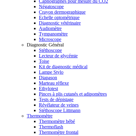
Capnographes pour mesure du CO2
Négatoscope
Crayon dermographique
Echelle optométrique
Diagnostic vétérinaire
Audiomètre
Tympanomètre
Microscope
Diagnostic Général
Stéthoscope
Lecteur de glycémie
Toise
Kit de diagnostic médical
Lampe Stylo
Diapason
Marteau réflexe
Ethylotest
Pinces à plis cutanés et adipomètres
Tests de dépistage
Révélateur de veines
Stéthoscope Littmann
Thermomètre
Thermomètre bébé
Thermoflash
Thermomètre frontal