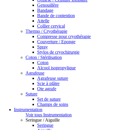
Genouillère
Bandage
Bande de contention
Attelle
Collier cervical
Thermo / Cryothérapie
Compresse pour cryothérapie
Couverture / Eponge
Spray
Stylos de cryochirurgie
Coton / Stérilisation
Coton
Alcool isopropylique
Agrafeuse
Agrafeuse suture
Scie à plâtre
Ote agrafe
Suture
Set de suture
Champs de soins
Instrumentation
Voir tous Instrumentation
Seringue / Aiguille
Seringue