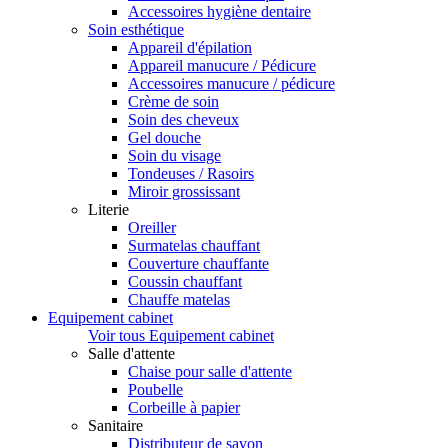
Accessoires hygiène dentaire
Soin esthétique
Appareil d'épilation
Appareil manucure / Pédicure
Accessoires manucure / pédicure
Crème de soin
Soin des cheveux
Gel douche
Soin du visage
Tondeuses / Rasoirs
Miroir grossissant
Literie
Oreiller
Surmatelas chauffant
Couverture chauffante
Coussin chauffant
Chauffe matelas
Equipement cabinet
Voir tous Equipement cabinet
Salle d'attente
Chaise pour salle d'attente
Poubelle
Corbeille à papier
Sanitaire
Distributeur de savon