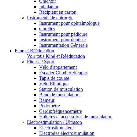
Crachoir
Inhalateur
Récipient en carton
Instruments de chirurgie
Instrument pour ophtalmologue
Curettes
Instrument pour pédicure
Instrument pour dentiste
Instrumentation Générale
Kiné et Rééducation
Voir tous Kiné et Rééducation
Fitness / Sport
Vélo d'appartement
Escalier Climber Stepper
Tapis de course
Vélo Elliptique
Station de musculation
Banc de musculation
Rameur
Podomètre
Cardiofréquencemètre
Haltères et accessoires de musculation
Electrostimulation / Ultrason
Electrostimulateur
Electrodes électrostimulation