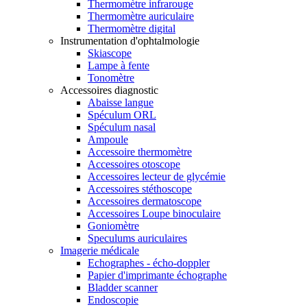
Thermomètre infrarouge
Thermomètre auriculaire
Thermomètre digital
Instrumentation d'ophtalmologie
Skiascope
Lampe à fente
Tonomètre
Accessoires diagnostic
Abaisse langue
Spéculum ORL
Spéculum nasal
Ampoule
Accessoire thermomètre
Accessoires otoscope
Accessoires lecteur de glycémie
Accessoires stéthoscope
Accessoires dermatoscope
Accessoires Loupe binoculaire
Goniomètre
Speculums auriculaires
Imagerie médicale
Echographes - écho-doppler
Papier d'imprimante échographe
Bladder scanner
Endoscopie