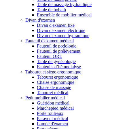
Table de massage hydraulique
Table de bobath
Ensemble de mobilier médical
Divan d'examen
Divan d'examen fixe
Divan d'examen électrique
Divan d'examen hydraulique
Fauteuil d'examen médical
Fauteuil de podologie
Fauteuil de prélèvement
Fauteuil ORL
Table de gynécologie
Fauteuils d’hémodialyse
Tabouret et siège ergonomique
Tabouret ergonomique
Chaise ergonomique
Chaise de massage
Tabouret médical
Petit mobilier médical
Guéridon médical
Marchepied médical
Porte rouleaux
Paravent médical
Lampe d'examen
Porte sérum