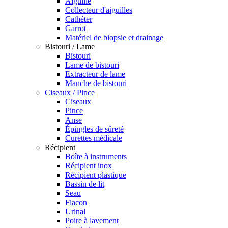
Aiguille
Collecteur d'aiguilles
Cathéter
Garrot
Matériel de biopsie et drainage
Bistouri / Lame
Bistouri
Lame de bistouri
Extracteur de lame
Manche de bistouri
Ciseaux / Pince
Ciseaux
Pince
Anse
Épingles de sûreté
Curettes médicale
Récipient
Boîte à instruments
Récipient inox
Récipient plastique
Bassin de lit
Seau
Flacon
Urinal
Poire à lavement