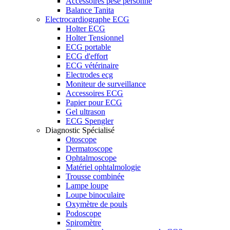
Accessoires pèse personne
Balance Tanita
Electrocardiographe ECG
Holter ECG
Holter Tensionnel
ECG portable
ECG d'effort
ECG vétérinaire
Electrodes ecg
Moniteur de surveillance
Accessoires ECG
Papier pour ECG
Gel ultrason
ECG Spengler
Diagnostic Spécialisé
Otoscope
Dermatoscope
Ophtalmoscope
Matériel ophtalmologie
Trousse combinée
Lampe loupe
Loupe binoculaire
Oxymètre de pouls
Podoscope
Spiromètre