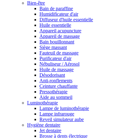
Bien-être
Bain de paraffine
Humidificateur d'air
Diffuseur d'huile essentielle
Huile essentielle
Appareil acupuncture
Appareil de massage
Bain bouillonnant
Siège massant
Fauteuil de massage
Purificateur d'air
Nébuliseur / Aérosol
Huile de massage
Désodorisant
Anti-ronflements
Ceinture chauffante
Pressothérapie
Aide au sommeil
Luminothérapie
Lampe de luminothérapie
Lampe infrarouge
Reveil simulateur aube
Hygiène dentaire
Jet dentaire
Brosse à dents électrique