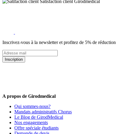
Satisfaction client Girodmedical
Inscrivez-vous à la newsletter et profitez de 5% de réduction
Inscription
5% de remise valable sur votre prochaine commande de matériel
médical !
Offres promotionnelles, nouveautés, dernières tendances : soyez les
premiers informés !
A propos de Girodmedical
Qui sommes-nous?
Mandats administratifs Chorus
Le Blog de GirodMedical
Nos engagements
Offre spéciale étudiants
Demande de devis