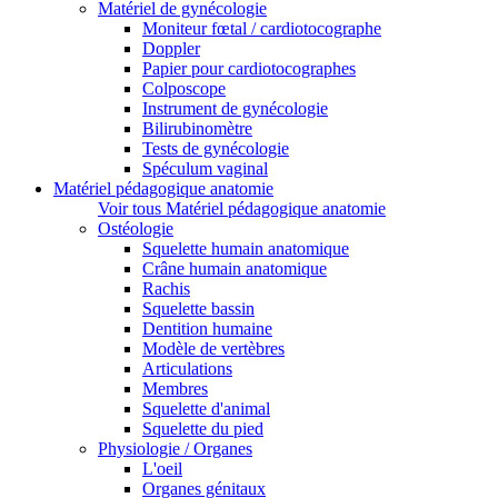
Matériel de gynécologie
Moniteur fœtal / cardiotocographe
Doppler
Papier pour cardiotocographes
Colposcope
Instrument de gynécologie
Bilirubinomètre
Tests de gynécologie
Spéculum vaginal
Matériel pédagogique anatomie
Voir tous Matériel pédagogique anatomie
Ostéologie
Squelette humain anatomique
Crâne humain anatomique
Rachis
Squelette bassin
Dentition humaine
Modèle de vertèbres
Articulations
Membres
Squelette d'animal
Squelette du pied
Physiologie / Organes
L'oeil
Organes génitaux