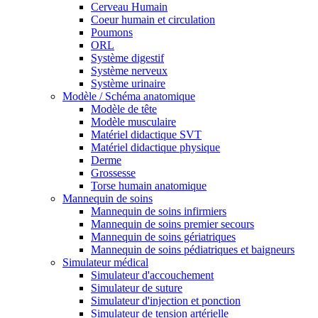
Cerveau Humain
Coeur humain et circulation
Poumons
ORL
Système digestif
Système nerveux
Système urinaire
Modèle / Schéma anatomique
Modèle de tête
Modèle musculaire
Matériel didactique SVT
Matériel didactique physique
Derme
Grossesse
Torse humain anatomique
Mannequin de soins
Mannequin de soins infirmiers
Mannequin de soins premier secours
Mannequin de soins gériatriques
Mannequin de soins pédiatriques et baigneurs
Simulateur médical
Simulateur d'accouchement
Simulateur de suture
Simulateur d'injection et ponction
Simulateur de tension artérielle