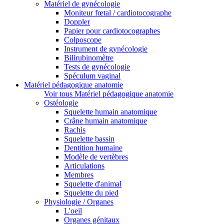
Matériel de gynécologie
Moniteur fœtal / cardiotocographe
Doppler
Papier pour cardiotocographes
Colposcope
Instrument de gynécologie
Bilirubinomètre
Tests de gynécologie
Spéculum vaginal
Matériel pédagogique anatomie
Voir tous Matériel pédagogique anatomie
Ostéologie
Squelette humain anatomique
Crâne humain anatomique
Rachis
Squelette bassin
Dentition humaine
Modèle de vertèbres
Articulations
Membres
Squelette d'animal
Squelette du pied
Physiologie / Organes
L'oeil
Organes génitaux