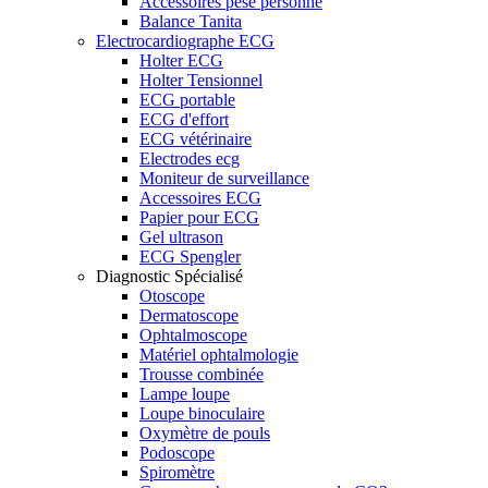
Accessoires pèse personne
Balance Tanita
Electrocardiographe ECG
Holter ECG
Holter Tensionnel
ECG portable
ECG d'effort
ECG vétérinaire
Electrodes ecg
Moniteur de surveillance
Accessoires ECG
Papier pour ECG
Gel ultrason
ECG Spengler
Diagnostic Spécialisé
Otoscope
Dermatoscope
Ophtalmoscope
Matériel ophtalmologie
Trousse combinée
Lampe loupe
Loupe binoculaire
Oxymètre de pouls
Podoscope
Spiromètre