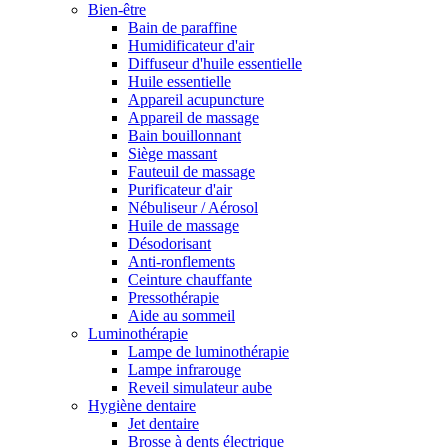
Bien-être
Bain de paraffine
Humidificateur d'air
Diffuseur d'huile essentielle
Huile essentielle
Appareil acupuncture
Appareil de massage
Bain bouillonnant
Siège massant
Fauteuil de massage
Purificateur d'air
Nébuliseur / Aérosol
Huile de massage
Désodorisant
Anti-ronflements
Ceinture chauffante
Pressothérapie
Aide au sommeil
Luminothérapie
Lampe de luminothérapie
Lampe infrarouge
Reveil simulateur aube
Hygiène dentaire
Jet dentaire
Brosse à dents électrique