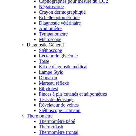
Capnographes pour mesure du CO2
Négatoscope
Crayon dermographique
Echelle optométrique
Diagnostic vétérinaire
Audiomètre
Tympanomètre
Microscope
Diagnostic Général
Stéthoscope
Lecteur de glycémie
Toise
Kit de diagnostic médical
Lampe Stylo
Diapason
Marteau réflexe
Ethylotest
Pinces à plis cutanés et adipomètres
Tests de dépistage
Révélateur de veines
Stéthoscope Littmann
Thermomètre
Thermomètre bébé
Thermoflash
Thermomètre frontal