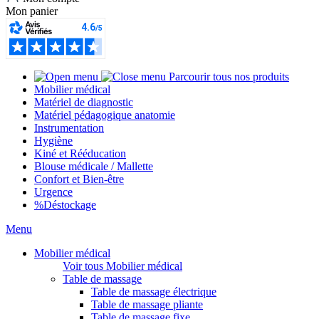
Mon panier
Parcourir tous nos produits
Mobilier médical
Matériel de diagnostic
Matériel pédagogique anatomie
Instrumentation
Hygiène
Kiné et Rééducation
Blouse médicale / Mallette
Confort et Bien-être
Urgence
%
Déstockage
Menu
Mobilier médical
Voir tous Mobilier médical
Table de massage
Table de massage électrique
Table de massage pliante
Table de massage fixe