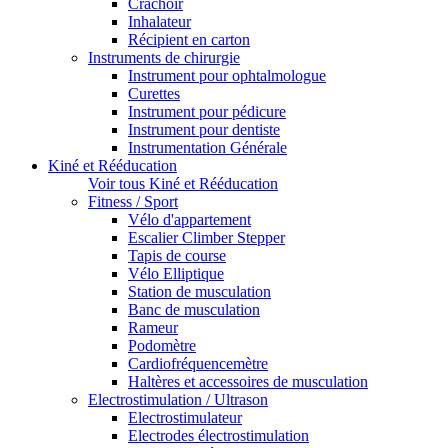
Crachoir
Inhalateur
Récipient en carton
Instruments de chirurgie
Instrument pour ophtalmologue
Curettes
Instrument pour pédicure
Instrument pour dentiste
Instrumentation Générale
Kiné et Rééducation
Voir tous Kiné et Rééducation
Fitness / Sport
Vélo d'appartement
Escalier Climber Stepper
Tapis de course
Vélo Elliptique
Station de musculation
Banc de musculation
Rameur
Podomètre
Cardiofréquencemètre
Haltères et accessoires de musculation
Electrostimulation / Ultrason
Electrostimulateur
Electrodes électrostimulation