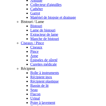
Aiguille
Collecteur d'aiguilles
Cathéter
Garrot
Matériel de biopsie et drainage
Bistouri / Lame
Bistouri
Lame de bistouri
Extracteur de lame
Manche de bistouri
Ciseaux / Pince
Ciseaux
Pince
Anse
Épingles de sûreté
Curettes médicale
Récipient
Boîte à instruments
Récipient inox
Récipient plastique
Bassin de lit
Seau
Flacon
Urinal
Poire à lavement