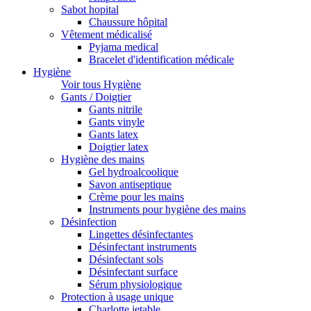
Sabot hopital
Chaussure hôpital
Vêtement médicalisé
Pyjama medical
Bracelet d'identification médicale
Hygiène
Voir tous Hygiène
Gants / Doigtier
Gants nitrile
Gants vinyle
Gants latex
Doigtier latex
Hygiène des mains
Gel hydroalcoolique
Savon antiseptique
Crème pour les mains
Instruments pour hygiène des mains
Désinfection
Lingettes désinfectantes
Désinfectant instruments
Désinfectant sols
Désinfectant surface
Sérum physiologique
Protection à usage unique
Charlotte jetable