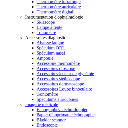
Thermomètre infrarouge
Thermomètre auriculaire
Thermomètre digital
Instrumentation d'ophtalmologie
Skiascope
Lampe à fente
Tonomètre
Accessoires diagnostic
Abaisse langue
Spéculum ORL
Spéculum nasal
Ampoule
Accessoire thermomètre
Accessoires otoscope
Accessoires lecteur de glycémie
Accessoires stéthoscope
Accessoires dermatoscope
Accessoires Loupe binoculaire
Goniomètre
Speculums auriculaires
Imagerie médicale
Echographes - écho-doppler
Papier d'imprimante échographe
Bladder scanner
Endoscopie