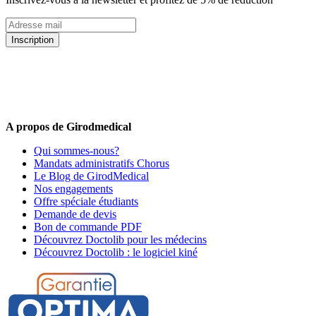
Inscription
5% de remise valable sur votre prochaine commande de matériel
médical !
Offres promotionnelles, nouveautés, dernières tendances : soyez les
premiers informés !
A propos de Girodmedical
Qui sommes-nous?
Mandats administratifs Chorus
Le Blog de GirodMedical
Nos engagements
Offre spéciale étudiants
Demande de devis
Bon de commande PDF
Découvrez Doctolib pour les médecins
Découvrez Doctolib : le logiciel kiné