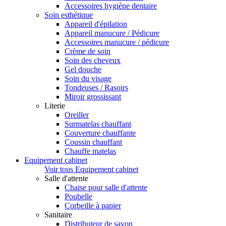
Accessoires hygiène dentaire
Soin esthétique
Appareil d'épilation
Appareil manucure / Pédicure
Accessoires manucure / pédicure
Crème de soin
Soin des cheveux
Gel douche
Soin du visage
Tondeuses / Rasoirs
Miroir grossissant
Literie
Oreiller
Surmatelas chauffant
Couverture chauffante
Coussin chauffant
Chauffe matelas
Equipement cabinet
Voir tous Equipement cabinet
Salle d'attente
Chaise pour salle d'attente
Poubelle
Corbeille à papier
Sanitaire
Distributeur de savon