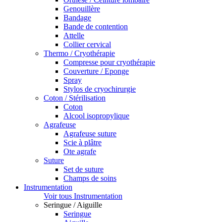
Genouillère
Bandage
Bande de contention
Attelle
Collier cervical
Thermo / Cryothérapie
Compresse pour cryothérapie
Couverture / Eponge
Spray
Stylos de cryochirurgie
Coton / Stérilisation
Coton
Alcool isopropylique
Agrafeuse
Agrafeuse suture
Scie à plâtre
Ote agrafe
Suture
Set de suture
Champs de soins
Instrumentation
Voir tous Instrumentation
Seringue / Aiguille
Seringue