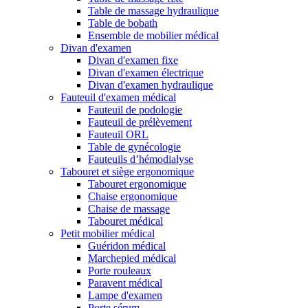
Table de massage hydraulique
Table de bobath
Ensemble de mobilier médical
Divan d'examen
Divan d'examen fixe
Divan d'examen électrique
Divan d'examen hydraulique
Fauteuil d'examen médical
Fauteuil de podologie
Fauteuil de prélèvement
Fauteuil ORL
Table de gynécologie
Fauteuils d’hémodialyse
Tabouret et siège ergonomique
Tabouret ergonomique
Chaise ergonomique
Chaise de massage
Tabouret médical
Petit mobilier médical
Guéridon médical
Marchepied médical
Porte rouleaux
Paravent médical
Lampe d'examen
Porte sérum