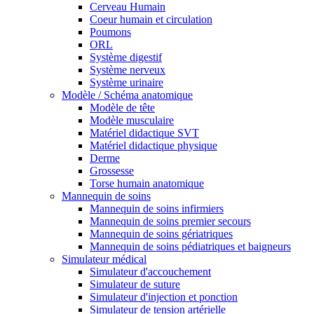
Cerveau Humain
Coeur humain et circulation
Poumons
ORL
Système digestif
Système nerveux
Système urinaire
Modèle / Schéma anatomique
Modèle de tête
Modèle musculaire
Matériel didactique SVT
Matériel didactique physique
Derme
Grossesse
Torse humain anatomique
Mannequin de soins
Mannequin de soins infirmiers
Mannequin de soins premier secours
Mannequin de soins gériatriques
Mannequin de soins pédiatriques et baigneurs
Simulateur médical
Simulateur d'accouchement
Simulateur de suture
Simulateur d'injection et ponction
Simulateur de tension artérielle