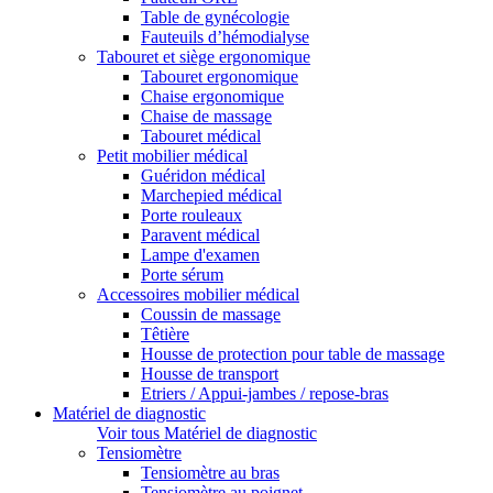
Table de gynécologie
Fauteuils d’hémodialyse
Tabouret et siège ergonomique
Tabouret ergonomique
Chaise ergonomique
Chaise de massage
Tabouret médical
Petit mobilier médical
Guéridon médical
Marchepied médical
Porte rouleaux
Paravent médical
Lampe d'examen
Porte sérum
Accessoires mobilier médical
Coussin de massage
Têtière
Housse de protection pour table de massage
Housse de transport
Etriers / Appui-jambes / repose-bras
Matériel de diagnostic
Voir tous Matériel de diagnostic
Tensiomètre
Tensiomètre au bras
Tensiomètre au poignet