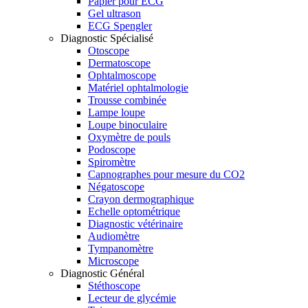
Papier pour ECG
Gel ultrason
ECG Spengler
Diagnostic Spécialisé
Otoscope
Dermatoscope
Ophtalmoscope
Matériel ophtalmologie
Trousse combinée
Lampe loupe
Loupe binoculaire
Oxymètre de pouls
Podoscope
Spiromètre
Capnographes pour mesure du CO2
Négatoscope
Crayon dermographique
Echelle optométrique
Diagnostic vétérinaire
Audiomètre
Tympanomètre
Microscope
Diagnostic Général
Stéthoscope
Lecteur de glycémie