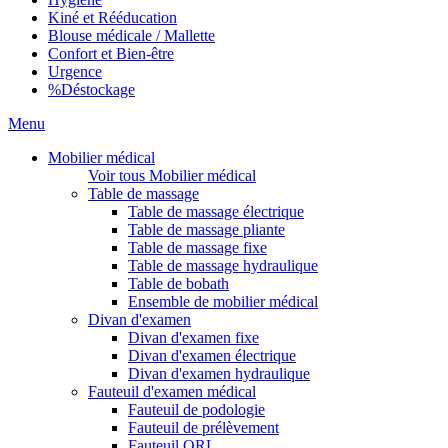
Kiné et Rééducation
Blouse médicale / Mallette
Confort et Bien-être
Urgence
%
Déstockage
Menu
Mobilier médical
Voir tous Mobilier médical
Table de massage
Table de massage électrique
Table de massage pliante
Table de massage fixe
Table de massage hydraulique
Table de bobath
Ensemble de mobilier médical
Divan d'examen
Divan d'examen fixe
Divan d'examen électrique
Divan d'examen hydraulique
Fauteuil d'examen médical
Fauteuil de podologie
Fauteuil de prélèvement
Fauteuil ORL