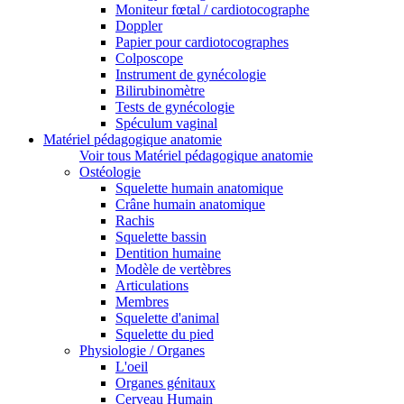
Moniteur fœtal / cardiotocographe
Doppler
Papier pour cardiotocographes
Colposcope
Instrument de gynécologie
Bilirubinomètre
Tests de gynécologie
Spéculum vaginal
Matériel pédagogique anatomie
Voir tous Matériel pédagogique anatomie
Ostéologie
Squelette humain anatomique
Crâne humain anatomique
Rachis
Squelette bassin
Dentition humaine
Modèle de vertèbres
Articulations
Membres
Squelette d'animal
Squelette du pied
Physiologie / Organes
L'oeil
Organes génitaux
Cerveau Humain