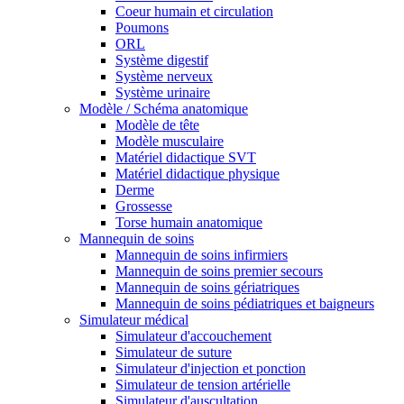
Coeur humain et circulation
Poumons
ORL
Système digestif
Système nerveux
Système urinaire
Modèle / Schéma anatomique
Modèle de tête
Modèle musculaire
Matériel didactique SVT
Matériel didactique physique
Derme
Grossesse
Torse humain anatomique
Mannequin de soins
Mannequin de soins infirmiers
Mannequin de soins premier secours
Mannequin de soins gériatriques
Mannequin de soins pédiatriques et baigneurs
Simulateur médical
Simulateur d'accouchement
Simulateur de suture
Simulateur d'injection et ponction
Simulateur de tension artérielle
Simulateur d'auscultation