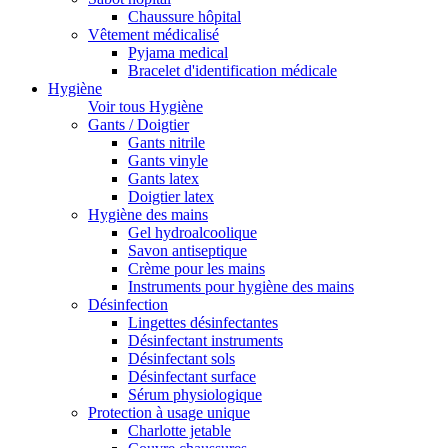
Chaussure hôpital
Vêtement médicalisé
Pyjama medical
Bracelet d'identification médicale
Hygiène
Voir tous Hygiène
Gants / Doigtier
Gants nitrile
Gants vinyle
Gants latex
Doigtier latex
Hygiène des mains
Gel hydroalcoolique
Savon antiseptique
Crème pour les mains
Instruments pour hygiène des mains
Désinfection
Lingettes désinfectantes
Désinfectant instruments
Désinfectant sols
Désinfectant surface
Sérum physiologique
Protection à usage unique
Charlotte jetable