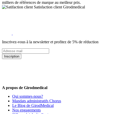
milliers de références de marque au meilleur prix.
Satisfaction client Girodmedical
Inscrivez-vous à la newsletter et profitez de 5% de réduction
Inscription
5% de remise valable sur votre prochaine commande de matériel
médical !
Offres promotionnelles, nouveautés, dernières tendances : soyez les
premiers informés !
A propos de Girodmedical
Qui sommes-nous?
Mandats administratifs Chorus
Le Blog de GirodMedical
Nos engagements