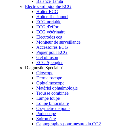
Balance Tanita
Electrocardiographe ECG
Holter ECG
Holter Tensionnel
ECG portable
ECG d'effort
ECG vétérinaire
Electrodes ecg
Moniteur de surveillance
Accessoires ECG
Papier pour ECG
Gel ultrason
ECG Spengler
Diagnostic Spécialisé
Otoscope
Dermatoscope
Ophtalmoscope
Matériel ophtalmologie
Trousse combinée
Lampe loupe
Loupe binoculaire
Oxymètre de pouls
Podoscope
Spiromètre
Capnographes pour mesure du CO2