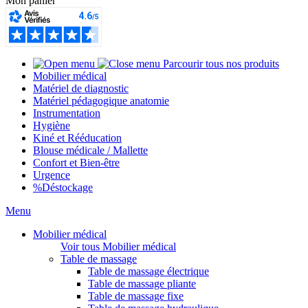
Mon panier
Parcourir tous nos produits
Mobilier médical
Matériel de diagnostic
Matériel pédagogique anatomie
Instrumentation
Hygiène
Kiné et Rééducation
Blouse médicale / Mallette
Confort et Bien-être
Urgence
%
Déstockage
Menu
Mobilier médical
Voir tous Mobilier médical
Table de massage
Table de massage électrique
Table de massage pliante
Table de massage fixe