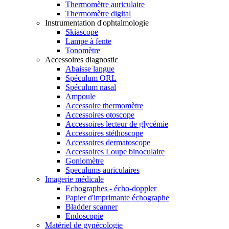
Thermomètre auriculaire
Thermomètre digital
Instrumentation d'ophtalmologie
Skiascope
Lampe à fente
Tonomètre
Accessoires diagnostic
Abaisse langue
Spéculum ORL
Spéculum nasal
Ampoule
Accessoire thermomètre
Accessoires otoscope
Accessoires lecteur de glycémie
Accessoires stéthoscope
Accessoires dermatoscope
Accessoires Loupe binoculaire
Goniomètre
Speculums auriculaires
Imagerie médicale
Echographes - écho-doppler
Papier d'imprimante échographe
Bladder scanner
Endoscopie
Matériel de gynécologie