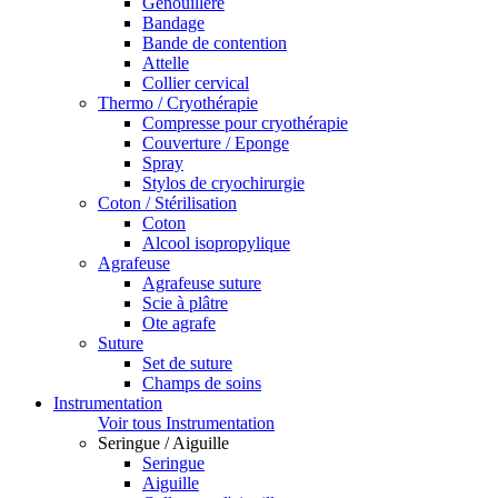
Genouillère
Bandage
Bande de contention
Attelle
Collier cervical
Thermo / Cryothérapie
Compresse pour cryothérapie
Couverture / Eponge
Spray
Stylos de cryochirurgie
Coton / Stérilisation
Coton
Alcool isopropylique
Agrafeuse
Agrafeuse suture
Scie à plâtre
Ote agrafe
Suture
Set de suture
Champs de soins
Instrumentation
Voir tous Instrumentation
Seringue / Aiguille
Seringue
Aiguille