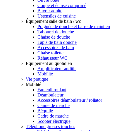
Ouvre boîte
Coupe et écrase comprimé
Bavoir adulte
Ustensiles de cuisine
Équipement salle de bain / wc
Poignée de douche et barre de maintien
Tabouret de douche
Chaise de douche
Tapis de bain douche
Accessoires de bain
Chaise toilette
Réhausseur WC
Equipement au quotidien
Amplificateur auditif
Mobilité
Vie pratique
Mobilité
Fauteuil roulant
Déambulateur
Accessoires déambulateur / rollator
Canne de marche
Béquille
Cadre de marche
Scooter électrique
Téléphone grosses touches