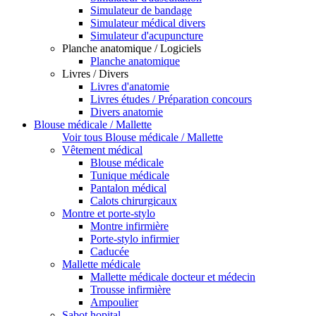
Simulateur de bandage
Simulateur médical divers
Simulateur d'acupuncture
Planche anatomique / Logiciels
Planche anatomique
Livres / Divers
Livres d'anatomie
Livres études / Préparation concours
Divers anatomie
Blouse médicale / Mallette
Voir tous Blouse médicale / Mallette
Vêtement médical
Blouse médicale
Tunique médicale
Pantalon médical
Calots chirurgicaux
Montre et porte-stylo
Montre infirmière
Porte-stylo infirmier
Caducée
Mallette médicale
Mallette médicale docteur et médecin
Trousse infirmière
Ampoulier
Sabot hopital