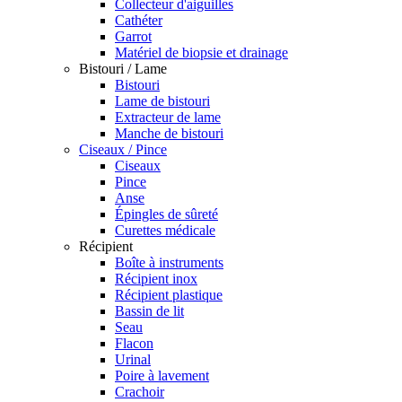
Collecteur d'aiguilles
Cathéter
Garrot
Matériel de biopsie et drainage
Bistouri / Lame
Bistouri
Lame de bistouri
Extracteur de lame
Manche de bistouri
Ciseaux / Pince
Ciseaux
Pince
Anse
Épingles de sûreté
Curettes médicale
Récipient
Boîte à instruments
Récipient inox
Récipient plastique
Bassin de lit
Seau
Flacon
Urinal
Poire à lavement
Crachoir