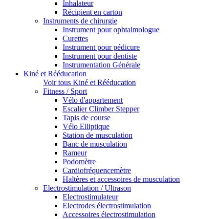
Inhalateur
Récipient en carton
Instruments de chirurgie
Instrument pour ophtalmologue
Curettes
Instrument pour pédicure
Instrument pour dentiste
Instrumentation Générale
Kiné et Rééducation
Voir tous Kiné et Rééducation
Fitness / Sport
Vélo d'appartement
Escalier Climber Stepper
Tapis de course
Vélo Elliptique
Station de musculation
Banc de musculation
Rameur
Podomètre
Cardiofréquencemètre
Haltères et accessoires de musculation
Electrostimulation / Ultrason
Electrostimulateur
Electrodes électrostimulation
Accessoires électrostimulation