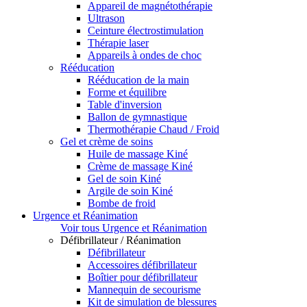
Appareil de magnétothérapie
Ultrason
Ceinture électrostimulation
Thérapie laser
Appareils à ondes de choc
Rééducation
Rééducation de la main
Forme et équilibre
Table d'inversion
Ballon de gymnastique
Thermothérapie Chaud / Froid
Gel et crème de soins
Huile de massage Kiné
Crème de massage Kiné
Gel de soin Kiné
Argile de soin Kiné
Bombe de froid
Urgence et Réanimation
Voir tous Urgence et Réanimation
Défibrillateur / Réanimation
Défibrillateur
Accessoires défibrillateur
Boîtier pour défibrillateur
Mannequin de secourisme
Kit de simulation de blessures