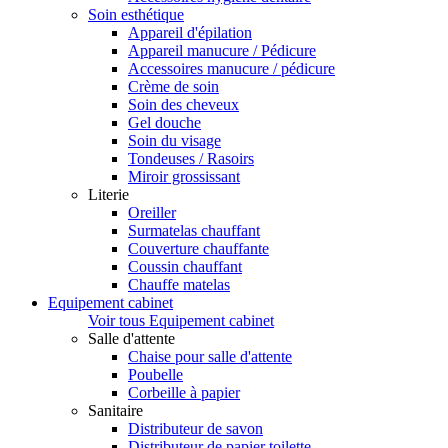
Soin esthétique
Appareil d'épilation
Appareil manucure / Pédicure
Accessoires manucure / pédicure
Crème de soin
Soin des cheveux
Gel douche
Soin du visage
Tondeuses / Rasoirs
Miroir grossissant
Literie
Oreiller
Surmatelas chauffant
Couverture chauffante
Coussin chauffant
Chauffe matelas
Equipement cabinet
Voir tous Equipement cabinet
Salle d'attente
Chaise pour salle d'attente
Poubelle
Corbeille à papier
Sanitaire
Distributeur de savon
Distributeur de papier toilette