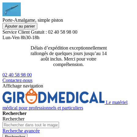
Porte-Amalgame, simple piston
Ajouter au panier
Service Client
Gratuit : 02 40 58 98 00
Lun-Ven 8h30-18h
Délais d’expédition exceptionnellement
Livraison 2
rallongés de quelques jours jusqu’au 14
129€ ttc
août inclus. Merci pour votre
compréhension.
02 40 58 98 00
Contactez-nous
Affichage navigation
Le matériel
médical pour professionnels et particuliers
Rechercher
Rechercher
Recherche avancée
Rechercher