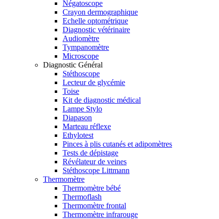
Négatoscope
Crayon dermographique
Echelle optométrique
Diagnostic vétérinaire
Audiomètre
Tympanomètre
Microscope
Diagnostic Général
Stéthoscope
Lecteur de glycémie
Toise
Kit de diagnostic médical
Lampe Stylo
Diapason
Marteau réflexe
Ethylotest
Pinces à plis cutanés et adipomètres
Tests de dépistage
Révélateur de veines
Stéthoscope Littmann
Thermomètre
Thermomètre bébé
Thermoflash
Thermomètre frontal
Thermomètre infrarouge