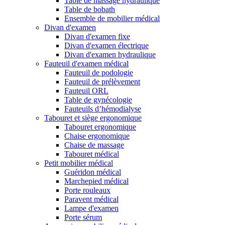
Table de massage hydraulique
Table de bobath
Ensemble de mobilier médical
Divan d'examen
Divan d'examen fixe
Divan d'examen électrique
Divan d'examen hydraulique
Fauteuil d'examen médical
Fauteuil de podologie
Fauteuil de prélèvement
Fauteuil ORL
Table de gynécologie
Fauteuils d’hémodialyse
Tabouret et siège ergonomique
Tabouret ergonomique
Chaise ergonomique
Chaise de massage
Tabouret médical
Petit mobilier médical
Guéridon médical
Marchepied médical
Porte rouleaux
Paravent médical
Lampe d'examen
Porte sérum