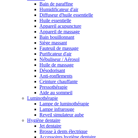
Bain de paraffine
Humidificateur d'air
Diffuseur d'huile essentielle
Huile essentielle
Appareil acupuncture
Appareil de massage
Bain bouillonnant
Siège massant
Fauteuil de massage
Purificateur d'air
Nébuliseur / Aérosol
Huile de massage
Désodorisant
Anti-ronflements
Ceinture chauffante
Pressothérapie
Aide au sommeil
Luminothérapie
Lampe de luminothérapie
Lampe infrarouge
Reveil simulateur aube
Hygiène dentaire
Jet dentaire
Brosse à dents électrique
Accessoires hygiène dentaire