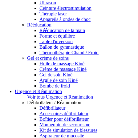
Ultrason
Ceinture électrostimulation
Thérapie laser
Appareils à ondes de choc
Rééducation
Rééducation de la main
Forme et équilibre
Table d'inversion
Ballon de gymnastique
Thermothérapie Chaud / Froid
Gel et crème de soins
Huile de massage Kiné
Crème de massage Kiné
Gel de soin Kiné
Argile de soin Kiné
Bombe de froid
Urgence et Réanimation
Voir tous Urgence et Réanimation
Défibrillateur / Réanimation
Défibrillateur
Accessoires défibrillateur
Boîtier pour défibrillateur
Mannequin de secourisme
Kit de simulation de blessures
Aspirateur de mucosité