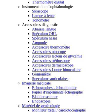
Thermomètre digital
Instrumentation d'ophtalmologie
Skiascope
Lampe à fente
Tonomètre
Accessoires diagnostic
Abaisse langue
Spéculum ORL
Spéculum nasal
Ampoule
Accessoire thermomètre
Accessoires otoscope
Accessoires lecteur de glycémie
Accessoires stéthoscope
Accessoires dermatoscope
Accessoires Loupe binoculaire
Goniomètre
Speculums auriculaires
Imagerie médicale
Echographes - écho-doppler
Papier d'imprimante échographe
Bladder scanner
Endoscopie
Matériel de gynécologie
Moniteur fœtal / cardiotocographe