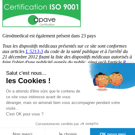
Girodmedical est également présent dans 23 pays
Tous les dispositifs médicaux présentés sur ce site sont conformes
aux articles
L 5213-3
du code de la santé publique et à l'arrêté du
21 décembre 2012 fixant la liste des dispositifs médicaux autorisés à
faire l'objet d'une publicité auprès du public, ainsi qu'à l'article
R
5213-1
du code de la santé publique. Par conséquent, ils peuvent
Salut c'est nous...
être légalement promus et rendus accessibles au public.
les Cookies !
© 2026 Girodmedical. Tous droits réservés.
On a attendu d'être sûrs que le contenu de
ce site vous intéresse avant de vous
déranger, mais on aimerait bien vous accompagner pendant votre
Paiement 100 % sécurisé !
visite...
Contrôle Anti-Fraude, Certificat SSL
C'est OK pour vous ?
Consentements certifiés par
Non merci
Je choisis
OK pour moi