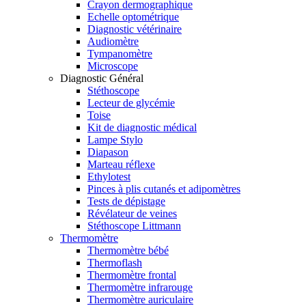
Crayon dermographique
Echelle optométrique
Diagnostic vétérinaire
Audiomètre
Tympanomètre
Microscope
Diagnostic Général
Stéthoscope
Lecteur de glycémie
Toise
Kit de diagnostic médical
Lampe Stylo
Diapason
Marteau réflexe
Ethylotest
Pinces à plis cutanés et adipomètres
Tests de dépistage
Révélateur de veines
Stéthoscope Littmann
Thermomètre
Thermomètre bébé
Thermoflash
Thermomètre frontal
Thermomètre infrarouge
Thermomètre auriculaire