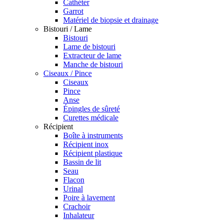
Cathéter
Garrot
Matériel de biopsie et drainage
Bistouri / Lame
Bistouri
Lame de bistouri
Extracteur de lame
Manche de bistouri
Ciseaux / Pince
Ciseaux
Pince
Anse
Épingles de sûreté
Curettes médicale
Récipient
Boîte à instruments
Récipient inox
Récipient plastique
Bassin de lit
Seau
Flacon
Urinal
Poire à lavement
Crachoir
Inhalateur