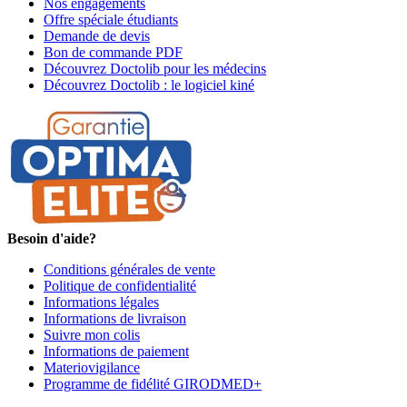
Nos engagements
Offre spéciale étudiants
Demande de devis
Bon de commande PDF
Découvrez Doctolib pour les médecins
Découvrez Doctolib : le logiciel kiné
Besoin d'aide?
Conditions générales de vente
Politique de confidentialité
Informations légales
Informations de livraison
Suivre mon colis
Informations de paiement
Materiovigilance
Programme de fidélité GIRODMED+