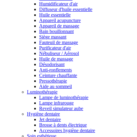
Humidificateur d'air
Diffuseur d'huile essentielle
Huile essentielle
Appareil acupuncture
Appareil de massage
Bain bouillonnant
Siège massant
Fauteuil de massage
Purificateur d'air
Nébuliseur / Aérosol
Huile de massage
Désodorisant
Anti-ronflements
Ceinture chauffante
Pressothérapie
Aide au sommeil
Luminothérapie
Lampe de luminothérapie
Lampe infrarouge
Reveil simulateur aube
Hygiène dentaire
Jet dentaire
Brosse à dents électrique
Accessoires hygiène dentaire
Soin esthétique