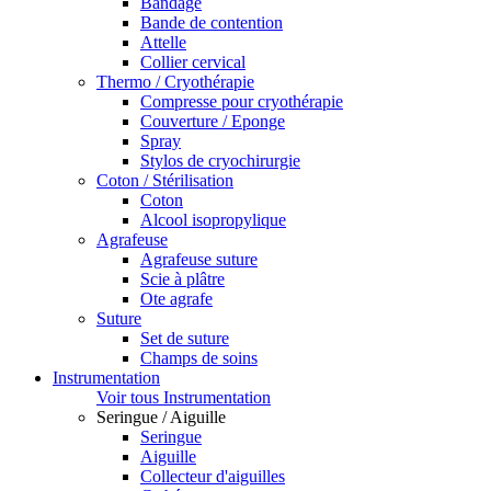
Bandage
Bande de contention
Attelle
Collier cervical
Thermo / Cryothérapie
Compresse pour cryothérapie
Couverture / Eponge
Spray
Stylos de cryochirurgie
Coton / Stérilisation
Coton
Alcool isopropylique
Agrafeuse
Agrafeuse suture
Scie à plâtre
Ote agrafe
Suture
Set de suture
Champs de soins
Instrumentation
Voir tous Instrumentation
Seringue / Aiguille
Seringue
Aiguille
Collecteur d'aiguilles