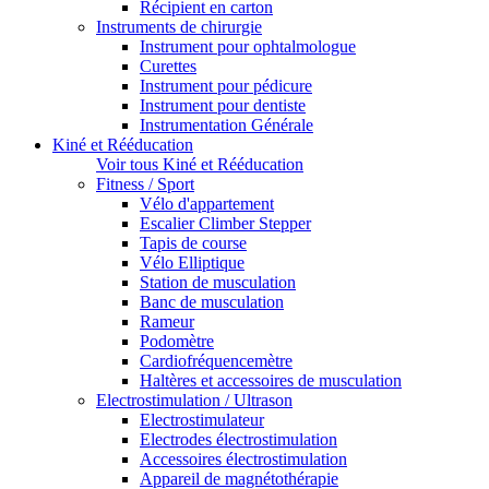
Récipient en carton
Instruments de chirurgie
Instrument pour ophtalmologue
Curettes
Instrument pour pédicure
Instrument pour dentiste
Instrumentation Générale
Kiné et Rééducation
Voir tous Kiné et Rééducation
Fitness / Sport
Vélo d'appartement
Escalier Climber Stepper
Tapis de course
Vélo Elliptique
Station de musculation
Banc de musculation
Rameur
Podomètre
Cardiofréquencemètre
Haltères et accessoires de musculation
Electrostimulation / Ultrason
Electrostimulateur
Electrodes électrostimulation
Accessoires électrostimulation
Appareil de magnétothérapie