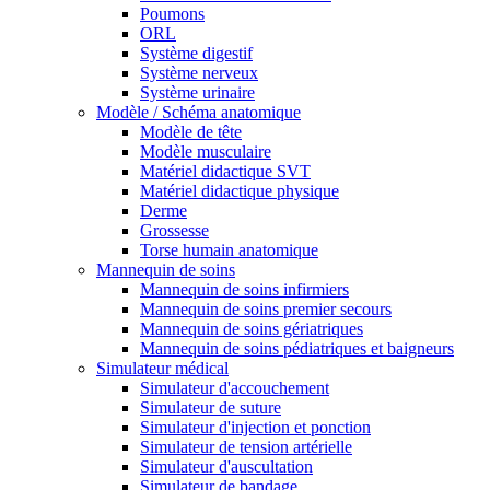
Poumons
ORL
Système digestif
Système nerveux
Système urinaire
Modèle / Schéma anatomique
Modèle de tête
Modèle musculaire
Matériel didactique SVT
Matériel didactique physique
Derme
Grossesse
Torse humain anatomique
Mannequin de soins
Mannequin de soins infirmiers
Mannequin de soins premier secours
Mannequin de soins gériatriques
Mannequin de soins pédiatriques et baigneurs
Simulateur médical
Simulateur d'accouchement
Simulateur de suture
Simulateur d'injection et ponction
Simulateur de tension artérielle
Simulateur d'auscultation
Simulateur de bandage