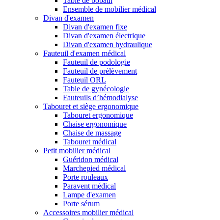
Table de bobath
Ensemble de mobilier médical
Divan d'examen
Divan d'examen fixe
Divan d'examen électrique
Divan d'examen hydraulique
Fauteuil d'examen médical
Fauteuil de podologie
Fauteuil de prélèvement
Fauteuil ORL
Table de gynécologie
Fauteuils d’hémodialyse
Tabouret et siège ergonomique
Tabouret ergonomique
Chaise ergonomique
Chaise de massage
Tabouret médical
Petit mobilier médical
Guéridon médical
Marchepied médical
Porte rouleaux
Paravent médical
Lampe d'examen
Porte sérum
Accessoires mobilier médical