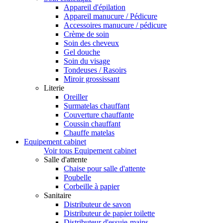
Appareil d'épilation
Appareil manucure / Pédicure
Accessoires manucure / pédicure
Crème de soin
Soin des cheveux
Gel douche
Soin du visage
Tondeuses / Rasoirs
Miroir grossissant
Literie
Oreiller
Surmatelas chauffant
Couverture chauffante
Coussin chauffant
Chauffe matelas
Equipement cabinet
Voir tous Equipement cabinet
Salle d'attente
Chaise pour salle d'attente
Poubelle
Corbeille à papier
Sanitaire
Distributeur de savon
Distributeur de papier toilette
Distributeur d'essuie-mains