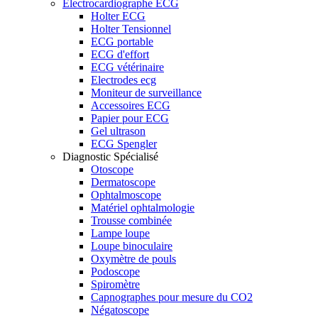
Electrocardiographe ECG
Holter ECG
Holter Tensionnel
ECG portable
ECG d'effort
ECG vétérinaire
Electrodes ecg
Moniteur de surveillance
Accessoires ECG
Papier pour ECG
Gel ultrason
ECG Spengler
Diagnostic Spécialisé
Otoscope
Dermatoscope
Ophtalmoscope
Matériel ophtalmologie
Trousse combinée
Lampe loupe
Loupe binoculaire
Oxymètre de pouls
Podoscope
Spiromètre
Capnographes pour mesure du CO2
Négatoscope