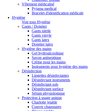
Vêtement médicalisé
Pyjama medical
Bracelet d'identification médicale
Hygiène
Voir tous Hygiène
Gants / Doigtier
Gants nitrile
Gants vinyle
Gants latex
Doigtier latex
Hygiène des mains
Gel hydroalcoolique
Savon antiseptique
Crème pour les mains
Instruments pour hygiène des mains
Désinfection
Lingettes désinfectantes
Désinfectant instruments
Désinfectant sols
Désinfectant surface
Sérum physiologique
Protection à usage unique
Charlotte jetable
Couvre chaussures