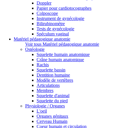
Doppler
Papier pour cardiotocographes
Colposcope
Instrument de gynécologie
Bilirubinomètre
Tests de gynécologie
Spéculum vaginal
Matériel pédagogique anatomie
Voir tous Matériel pédagogique anatomie
Ostéologie
Squelette humain anatomique
Crâne humain anatomique
Rachis
Squelette bassin
Dentition humaine
Modèle de vertèbres
Articulations
Membres
Squelette d'animal
Squelette du pied
Physiologie / Organes
L'oeil
Organes génitaux
Cerveau Humain
Coeur humain et circulation