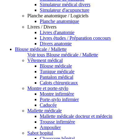
Simulateur médical divers
Simulateur d'acupuncture
Planche anatomique / Logiciels
Planche anatomique
Livres / Divers
Livres d'anatomie
Livres études / Préparation concours
Divers anatomie
Blouse médicale / Mallette
Voir tous Blouse médicale / Mallette
Vêtement médical
Blouse médicale
Tunique médicale
Pantalon médical
Calots chirurgicaux
Montre et porte-stylo
Montre infirmière
Porte-stylo infirmier
Caducée
Mallette médicale
Mallette médicale docteur et médecin
Trousse infirmière
Ampoulier
Sabot hopital
Chaussure hôpital