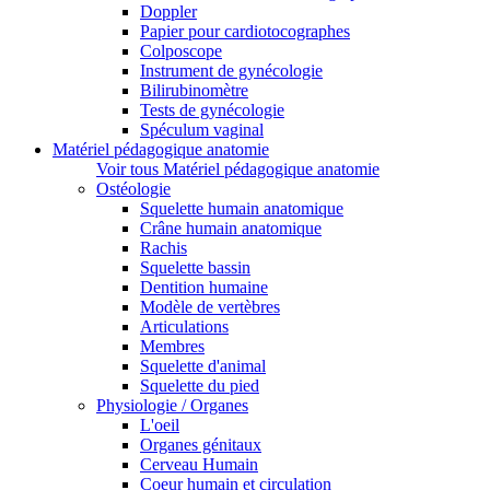
Doppler
Papier pour cardiotocographes
Colposcope
Instrument de gynécologie
Bilirubinomètre
Tests de gynécologie
Spéculum vaginal
Matériel pédagogique anatomie
Voir tous Matériel pédagogique anatomie
Ostéologie
Squelette humain anatomique
Crâne humain anatomique
Rachis
Squelette bassin
Dentition humaine
Modèle de vertèbres
Articulations
Membres
Squelette d'animal
Squelette du pied
Physiologie / Organes
L'oeil
Organes génitaux
Cerveau Humain
Coeur humain et circulation