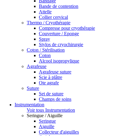
Bandage
Bande de contention
Attelle
Collier cervical
Thermo / Cryothérapie
Compresse pour cryothérapie
Couverture / Eponge
Spray
Stylos de cryochirurgie
Coton / Stérilisation
Coton
Alcool isopropylique
Agrafeuse
Agrafeuse suture
Scie à plâtre
Ote agrafe
Suture
Set de suture
Champs de soins
Instrumentation
Voir tous Instrumentation
Seringue / Aiguille
Seringue
Aiguille
Collecteur d'aiguilles