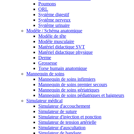
Poumons
ORL
Système digestif
Système nerveux
Système urinaire
Modèle / Schéma anatomique
Modèle de tête
Modèle musculaire
Matériel didactique SVT
Matériel didactique physique
Derme
Grossesse
Torse humain anatomique
Mannequin de soins
Mannequin de soins infirmiers
Mannequin de soins premier secours
Mannequin de soins gériatriques
Mannequin de soins pédiatriques et baigneurs
Simulateur médical
Simulateur d'accouchement
Simulateur de suture
Simulateur d'injection et ponction
Simulateur de tension artérielle
Simulateur d'auscultation
Simulateur de bandage