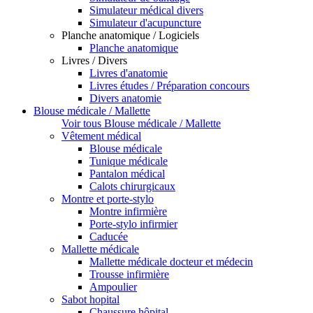
Simulateur médical divers
Simulateur d'acupuncture
Planche anatomique / Logiciels
Planche anatomique
Livres / Divers
Livres d'anatomie
Livres études / Préparation concours
Divers anatomie
Blouse médicale / Mallette
Voir tous Blouse médicale / Mallette
Vêtement médical
Blouse médicale
Tunique médicale
Pantalon médical
Calots chirurgicaux
Montre et porte-stylo
Montre infirmière
Porte-stylo infirmier
Caducée
Mallette médicale
Mallette médicale docteur et médecin
Trousse infirmière
Ampoulier
Sabot hopital
Chaussure hôpital