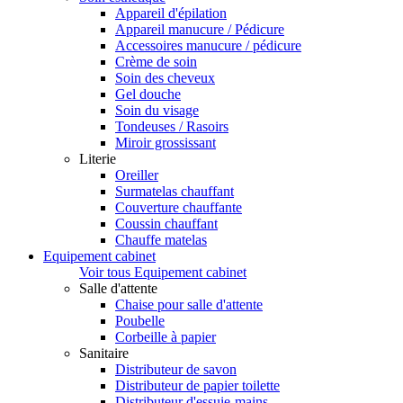
Appareil d'épilation
Appareil manucure / Pédicure
Accessoires manucure / pédicure
Crème de soin
Soin des cheveux
Gel douche
Soin du visage
Tondeuses / Rasoirs
Miroir grossissant
Literie
Oreiller
Surmatelas chauffant
Couverture chauffante
Coussin chauffant
Chauffe matelas
Equipement cabinet
Voir tous Equipement cabinet
Salle d'attente
Chaise pour salle d'attente
Poubelle
Corbeille à papier
Sanitaire
Distributeur de savon
Distributeur de papier toilette
Distributeur d'essuie-mains