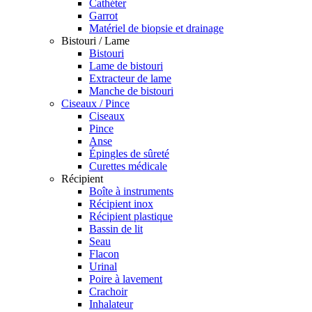
Cathéter
Garrot
Matériel de biopsie et drainage
Bistouri / Lame
Bistouri
Lame de bistouri
Extracteur de lame
Manche de bistouri
Ciseaux / Pince
Ciseaux
Pince
Anse
Épingles de sûreté
Curettes médicale
Récipient
Boîte à instruments
Récipient inox
Récipient plastique
Bassin de lit
Seau
Flacon
Urinal
Poire à lavement
Crachoir
Inhalateur