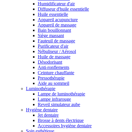
Humidificateur d'air
Diffuseur d'huile essentielle
Huile essentielle
Appareil acupuncture
Appareil de massage
Bain bouillonnant
Siège massant
Fauteuil de massage
Purificateur d'air
Nébuliseur / Aérosol
Huile de massage
Désodorisant
Anti-ronflements
Ceinture chauffante
Pressothérapie
Aide au sommeil
Luminothérapie
Lampe de luminothérapie
Lampe infrarouge
Reveil simulateur aube
Hygiène dentaire
Jet dentaire
Brosse à dents électrique
Accessoires hygiène dentaire
Soin esthétique