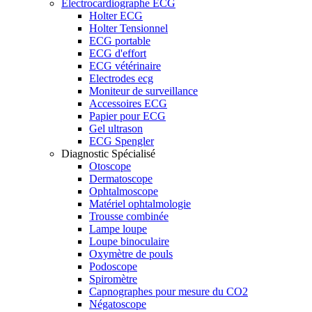
Electrocardiographe ECG
Holter ECG
Holter Tensionnel
ECG portable
ECG d'effort
ECG vétérinaire
Electrodes ecg
Moniteur de surveillance
Accessoires ECG
Papier pour ECG
Gel ultrason
ECG Spengler
Diagnostic Spécialisé
Otoscope
Dermatoscope
Ophtalmoscope
Matériel ophtalmologie
Trousse combinée
Lampe loupe
Loupe binoculaire
Oxymètre de pouls
Podoscope
Spiromètre
Capnographes pour mesure du CO2
Négatoscope