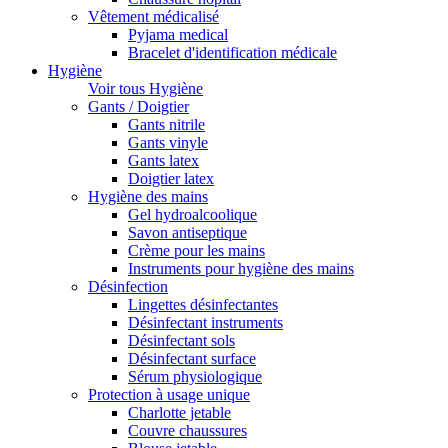
Vêtement médicalisé
Pyjama medical
Bracelet d'identification médicale
Hygiène
Voir tous Hygiène
Gants / Doigtier
Gants nitrile
Gants vinyle
Gants latex
Doigtier latex
Hygiène des mains
Gel hydroalcoolique
Savon antiseptique
Crème pour les mains
Instruments pour hygiène des mains
Désinfection
Lingettes désinfectantes
Désinfectant instruments
Désinfectant sols
Désinfectant surface
Sérum physiologique
Protection à usage unique
Charlotte jetable
Couvre chaussures