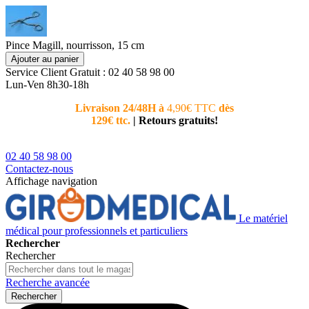
Pince Magill, nourrisson, 15 cm
Ajouter au panier
Service Client
Gratuit : 02 40 58 98 00
Lun-Ven 8h30-18h
Livraison 24/48H à
4,90€ TTC
dès
Nouvea
129€ ttc.
|
Retours gratuits!
téléphoni
conseiller
02 40 58 98 00
Contactez-nous
Affichage navigation
Le matériel
médical pour professionnels et particuliers
Rechercher
Rechercher
Recherche avancée
Rechercher