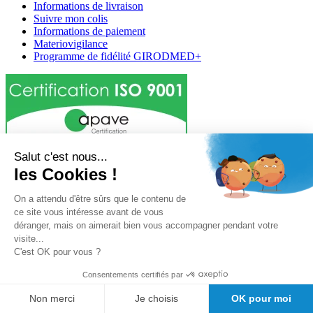
Informations de livraison
Suivre mon colis
Informations de paiement
Materiovigilance
Programme de fidélité GIRODMED+
Salut c'est nous...
Girodmedical est également présent dans 23 pays
les Cookies !
Tous les dispositifs médicaux présentés sur ce site sont conformes
aux articles
L 5213-3
du code de la santé publique et à l'arrêté du
On a attendu d'être sûrs que le contenu de
21 décembre 2012 fixant la liste des dispositifs médicaux autorisés à
ce site vous intéresse avant de vous
faire l'objet d'une publicité auprès du public, ainsi qu'à l'article
R
déranger, mais on aimerait bien vous accompagner pendant votre
5213-1
du code de la santé publique. Par conséquent, ils peuvent
visite...
être légalement promus et rendus accessibles au public.
C'est OK pour vous ?
© 2026 Girodmedical. Tous droits réservés.
Consentements certifiés par
Non merci
Je choisis
OK pour moi