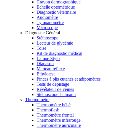
Crayon dermographique
Echelle optométrique
Diagnostic vétérinaire
Audiomètre
Tympanomètre
Microscope
Diagnostic Général
Stéthoscope
Lecteur de glycémie
Toise
Kit de diagnostic médical
Lampe Stylo
Diapason
Marteau réflexe
Ethylotest
Pinces à plis cutanés et adipomètres
Tests de dépistage
Révélateur de veines
Stéthoscope Littmann
Thermomètre
Thermomètre bébé
Thermoflash
Thermomètre frontal
Thermomètre infrarouge
Thermomètre auriculaire