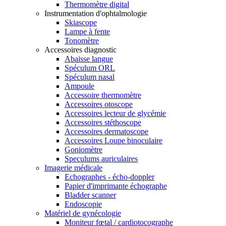
Thermomètre digital
Instrumentation d'ophtalmologie
Skiascope
Lampe à fente
Tonomètre
Accessoires diagnostic
Abaisse langue
Spéculum ORL
Spéculum nasal
Ampoule
Accessoire thermomètre
Accessoires otoscope
Accessoires lecteur de glycémie
Accessoires stéthoscope
Accessoires dermatoscope
Accessoires Loupe binoculaire
Goniomètre
Speculums auriculaires
Imagerie médicale
Echographes - écho-doppler
Papier d'imprimante échographe
Bladder scanner
Endoscopie
Matériel de gynécologie
Moniteur fœtal / cardiotocographe