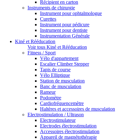
Récipient en carton
Instruments de chirurgie
Instrument pour ophtalmologue
Curettes
Instrument pour pédicure
Instrument pour dentiste
Instrumentation Générale
Kiné et Rééducation
Voir tous Kiné et Rééducation
Fitness / Sport
Vélo d'appartement
Escalier Climber Stepper
Tapis de course
Vélo Elliptique
Station de musculation
Banc de musculation
Rameur
Podomètre
Cardiofréquencemètre
Haltères et accessoires de musculation
Electrostimulation / Ultrason
Electrostimulateur
Electrodes électrostimulation
Accessoires électrostimulation
Appareil de magnétothérapie