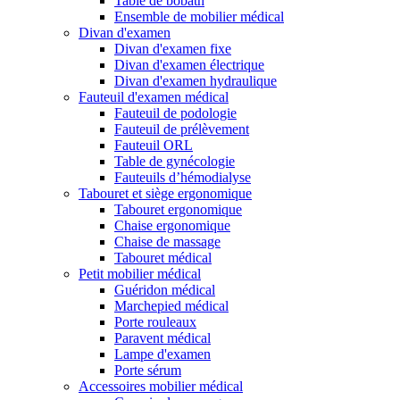
Table de bobath
Ensemble de mobilier médical
Divan d'examen
Divan d'examen fixe
Divan d'examen électrique
Divan d'examen hydraulique
Fauteuil d'examen médical
Fauteuil de podologie
Fauteuil de prélèvement
Fauteuil ORL
Table de gynécologie
Fauteuils d’hémodialyse
Tabouret et siège ergonomique
Tabouret ergonomique
Chaise ergonomique
Chaise de massage
Tabouret médical
Petit mobilier médical
Guéridon médical
Marchepied médical
Porte rouleaux
Paravent médical
Lampe d'examen
Porte sérum
Accessoires mobilier médical