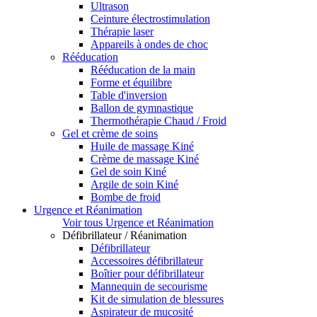
Ultrason
Ceinture électrostimulation
Thérapie laser
Appareils à ondes de choc
Rééducation
Rééducation de la main
Forme et équilibre
Table d'inversion
Ballon de gymnastique
Thermothérapie Chaud / Froid
Gel et crème de soins
Huile de massage Kiné
Crème de massage Kiné
Gel de soin Kiné
Argile de soin Kiné
Bombe de froid
Urgence et Réanimation
Voir tous Urgence et Réanimation
Défibrillateur / Réanimation
Défibrillateur
Accessoires défibrillateur
Boîtier pour défibrillateur
Mannequin de secourisme
Kit de simulation de blessures
Aspirateur de mucosité