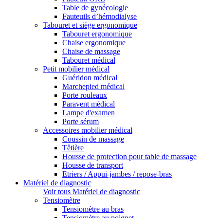
Table de gynécologie
Fauteuils d’hémodialyse
Tabouret et siège ergonomique
Tabouret ergonomique
Chaise ergonomique
Chaise de massage
Tabouret médical
Petit mobilier médical
Guéridon médical
Marchepied médical
Porte rouleaux
Paravent médical
Lampe d'examen
Porte sérum
Accessoires mobilier médical
Coussin de massage
Têtière
Housse de protection pour table de massage
Housse de transport
Etriers / Appui-jambes / repose-bras
Matériel de diagnostic
Voir tous Matériel de diagnostic
Tensiomètre
Tensiomètre au bras
Tensiomètre au poignet