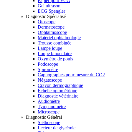
Papier pour ECG
Gel ultrason
ECG Spengler
Diagnostic Spécialisé
Otoscope
Dermatoscope
Ophtalmoscope
Matériel ophtalmologie
Trousse combinée
Lampe loupe
Loupe binoculaire
Oxymètre de pouls
Podoscope
Spiromètre
Capnographes pour mesure du CO2
Négatoscope
Crayon dermographique
Echelle optométrique
Diagnostic vétérinaire
Audiomètre
Tympanomètre
Microscope
Diagnostic Général
Stéthoscope
Lecteur de glycémie