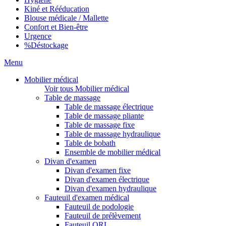
Kiné et Rééducation
Blouse médicale / Mallette
Confort et Bien-être
Urgence
%
Déstockage
Menu
Mobilier médical
Voir tous Mobilier médical
Table de massage
Table de massage électrique
Table de massage pliante
Table de massage fixe
Table de massage hydraulique
Table de bobath
Ensemble de mobilier médical
Divan d'examen
Divan d'examen fixe
Divan d'examen électrique
Divan d'examen hydraulique
Fauteuil d'examen médical
Fauteuil de podologie
Fauteuil de prélèvement
Fauteuil ORL