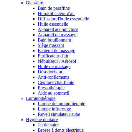
Bien-être
Bain de paraffine
Humidificateur d'air
Diffuseur d'huile essentielle
Huile essentielle
Appareil acupuncture
Appareil de massage
Bain bouillonnant
Siège massant
Fauteuil de massage
Purificateur d'air
Nébuliseur / Aérosol
Huile de massage
Désodorisant
Anti-ronflements
Ceinture chauffante
Pressothérapie
Aide au sommeil
Luminothérapie
Lampe de luminothérapie
Lampe infrarouge
Reveil simulateur aube
Hygiène dentaire
Jet dentaire
Brosse à dents électrique