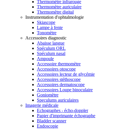
Thermomètre infrarouge
Thermomètre auriculaire
Thermomètre digital
Instrumentation d'ophtalmologie
Skiascope
Lampe à fente
Tonomètre
Accessoires diagnostic
Abaisse langue
Spéculum ORL
Spéculum nasal
Ampoule
Accessoire thermomètre
Accessoires otoscope
Accessoires lecteur de glycémie
Accessoires stéthoscope
Accessoires dermatoscope
Accessoires Loupe binoculaire
Goniomètre
Speculums auriculaires
Imagerie médicale
Echographes - écho-doppler
Papier d'imprimante échographe
Bladder scanner
Endoscopie