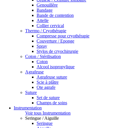
Genouillère
Bandage
Bande de contention
Attelle
Collier cervical
Thermo / Cryothérapie
Compresse pour cryothérapie
Couverture / Eponge
Spray
Stylos de cryochirurgie
Coton / Stérilisation
Coton
Alcool isopropylique
Agrafeuse
Agrafeuse suture
Scie à plâtre
Ote agrafe
Suture
Set de suture
Champs de soins
Instrumentation
Voir tous Instrumentation
Seringue / Aiguille
Seringue