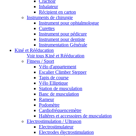
Crachoir
Inhalateur
Récipient en carton
Instruments de chirurgie
Instrument pour ophtalmologue
Curettes
Instrument pour pédicure
Instrument pour dentiste
Instrumentation Générale
Kiné et Rééducation
Voir tous Kiné et Rééducation
Fitness / Sport
Vélo d'appartement
Escalier Climber Stepper
Tapis de course
Vélo Elliptique
Station de musculation
Banc de musculation
Rameur
Podomètre
Cardiofréquencemètre
Haltères et accessoires de musculation
Electrostimulation / Ultrason
Electrostimulateur
Electrodes électrostimulation