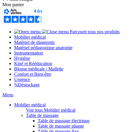
Mon panier
Parcourir tous nos produits
Mobilier médical
Matériel de diagnostic
Matériel pédagogique anatomie
Instrumentation
Hygiène
Kiné et Rééducation
Blouse médicale / Mallette
Confort et Bien-être
Urgence
%
Déstockage
Menu
Mobilier médical
Voir tous Mobilier médical
Table de massage
Table de massage électrique
Table de massage pliante
Table de massage fixe