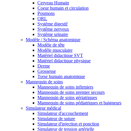
Cerveau Humain
Coeur humain et circulation
Poumons
ORL
Système digestif
Système nerveux
Système urinaire
Modèle / Schéma anatomique
Modèle de tête
Modèle musculaire
Matériel didactique SVT
Matériel didactique physique
Derme
Grossesse
Torse humain anatomique
Mannequin de soins
Mannequin de soins infirmiers
Mannequin de soins premier secours
Mannequin de soins gériatriques
Mannequin de soins pédiatriques et baigneurs
Simulateur médical
Simulateur d'accouchement
Simulateur de suture
Simulateur d'injection et ponction
Simulateur de tension artérielle