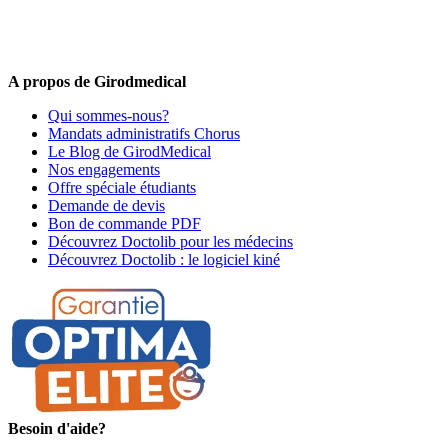
médical !
Offres promotionnelles, nouveautés, dernières tendances : soyez les
premiers informés !
A propos de Girodmedical
Qui sommes-nous?
Mandats administratifs Chorus
Le Blog de GirodMedical
Nos engagements
Offre spéciale étudiants
Demande de devis
Bon de commande PDF
Découvrez Doctolib pour les médecins
Découvrez Doctolib : le logiciel kiné
Besoin d'aide?