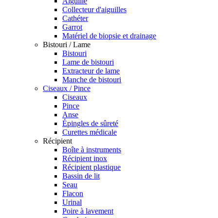
Aiguille
Collecteur d'aiguilles
Cathéter
Garrot
Matériel de biopsie et drainage
Bistouri / Lame
Bistouri
Lame de bistouri
Extracteur de lame
Manche de bistouri
Ciseaux / Pince
Ciseaux
Pince
Anse
Épingles de sûreté
Curettes médicale
Récipient
Boîte à instruments
Récipient inox
Récipient plastique
Bassin de lit
Seau
Flacon
Urinal
Poire à lavement