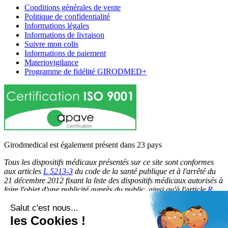
Conditions générales de vente
Politique de confidentialité
Informations légales
Informations de livraison
Suivre mon colis
Informations de paiement
Materiovigilance
Programme de fidélité GIRODMED+
Girodmedical est également présent dans 23 pays
Tous les dispositifs médicaux présentés sur ce site sont conformes
aux articles
L 5213-3
du code de la santé publique et à l'arrêté du
21 décembre 2012 fixant la liste des dispositifs médicaux autorisés à
faire l'objet d'une publicité auprès du public, ainsi qu'à l'article
R
5213-1
du code de la santé publique. Par conséquent, ils peuvent
Salut c'est nous...
être légalement promus et rendus accessibles au public.
les Cookies !
© 2026 Girodmedical. Tous droits réservés.