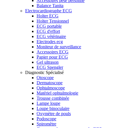
Accessoires pèse personne
Balance Tanita
Electrocardiographe ECG
Holter ECG
Holter Tensionnel
ECG portable
ECG d'effort
ECG vétérinaire
Electrodes ecg
Moniteur de surveillance
Accessoires ECG
Papier pour ECG
Gel ultrason
ECG Spengler
Diagnostic Spécialisé
Otoscope
Dermatoscope
Ophtalmoscope
Matériel ophtalmologie
Trousse combinée
Lampe loupe
Loupe binoculaire
Oxymètre de pouls
Podoscope
Spiromètre