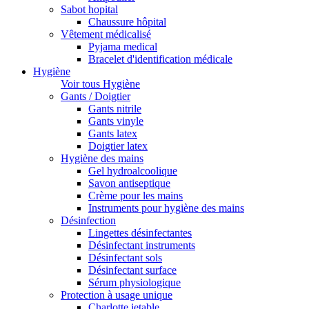
Sabot hopital
Chaussure hôpital
Vêtement médicalisé
Pyjama medical
Bracelet d'identification médicale
Hygiène
Voir tous Hygiène
Gants / Doigtier
Gants nitrile
Gants vinyle
Gants latex
Doigtier latex
Hygiène des mains
Gel hydroalcoolique
Savon antiseptique
Crème pour les mains
Instruments pour hygiène des mains
Désinfection
Lingettes désinfectantes
Désinfectant instruments
Désinfectant sols
Désinfectant surface
Sérum physiologique
Protection à usage unique
Charlotte jetable