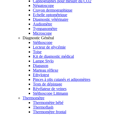
Capnographes pour mesure du CO2
Négatoscope
Crayon dermographique
Echelle optométrique
Diagnostic vétérinaire
Audiomètre
Tympanomètre
Microscope
Diagnostic Général
Stéthoscope
Lecteur de glycémie
Toise
Kit de diagnostic médical
Lampe Stylo
Diapason
Marteau réflexe
Ethylotest
Pinces à plis cutanés et adipomètres
Tests de dépistage
Révélateur de veines
Stéthoscope Littmann
Thermomètre
Thermomètre bébé
Thermoflash
Thermomètre frontal