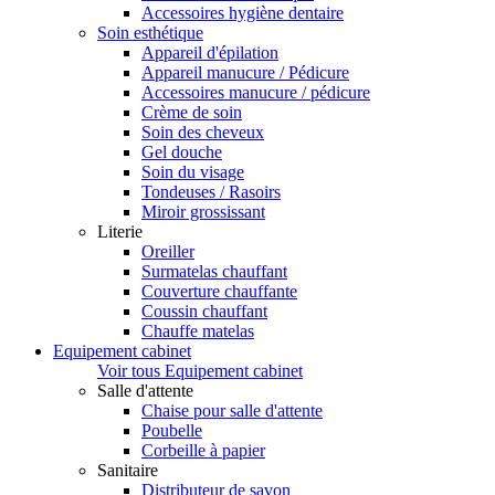
Accessoires hygiène dentaire
Soin esthétique
Appareil d'épilation
Appareil manucure / Pédicure
Accessoires manucure / pédicure
Crème de soin
Soin des cheveux
Gel douche
Soin du visage
Tondeuses / Rasoirs
Miroir grossissant
Literie
Oreiller
Surmatelas chauffant
Couverture chauffante
Coussin chauffant
Chauffe matelas
Equipement cabinet
Voir tous Equipement cabinet
Salle d'attente
Chaise pour salle d'attente
Poubelle
Corbeille à papier
Sanitaire
Distributeur de savon