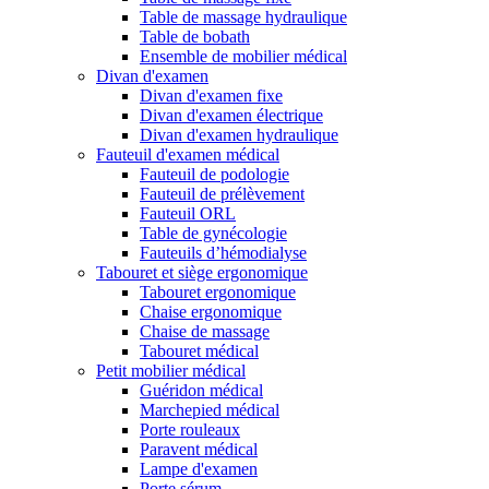
Table de massage hydraulique
Table de bobath
Ensemble de mobilier médical
Divan d'examen
Divan d'examen fixe
Divan d'examen électrique
Divan d'examen hydraulique
Fauteuil d'examen médical
Fauteuil de podologie
Fauteuil de prélèvement
Fauteuil ORL
Table de gynécologie
Fauteuils d’hémodialyse
Tabouret et siège ergonomique
Tabouret ergonomique
Chaise ergonomique
Chaise de massage
Tabouret médical
Petit mobilier médical
Guéridon médical
Marchepied médical
Porte rouleaux
Paravent médical
Lampe d'examen
Porte sérum