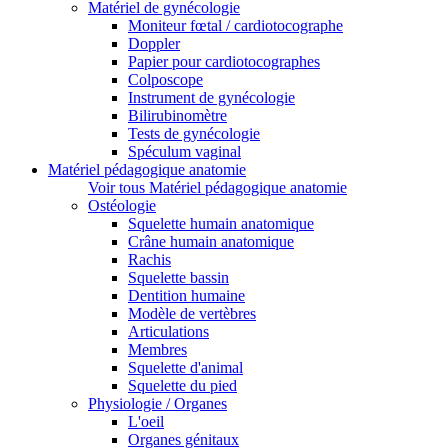
Matériel de gynécologie
Moniteur fœtal / cardiotocographe
Doppler
Papier pour cardiotocographes
Colposcope
Instrument de gynécologie
Bilirubinomètre
Tests de gynécologie
Spéculum vaginal
Matériel pédagogique anatomie
Voir tous Matériel pédagogique anatomie
Ostéologie
Squelette humain anatomique
Crâne humain anatomique
Rachis
Squelette bassin
Dentition humaine
Modèle de vertèbres
Articulations
Membres
Squelette d'animal
Squelette du pied
Physiologie / Organes
L'oeil
Organes génitaux