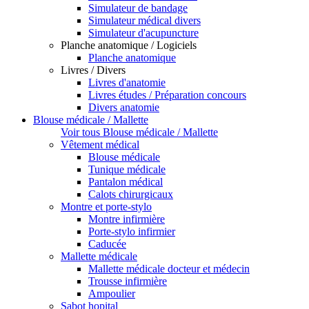
Simulateur de bandage
Simulateur médical divers
Simulateur d'acupuncture
Planche anatomique / Logiciels
Planche anatomique
Livres / Divers
Livres d'anatomie
Livres études / Préparation concours
Divers anatomie
Blouse médicale / Mallette
Voir tous Blouse médicale / Mallette
Vêtement médical
Blouse médicale
Tunique médicale
Pantalon médical
Calots chirurgicaux
Montre et porte-stylo
Montre infirmière
Porte-stylo infirmier
Caducée
Mallette médicale
Mallette médicale docteur et médecin
Trousse infirmière
Ampoulier
Sabot hopital