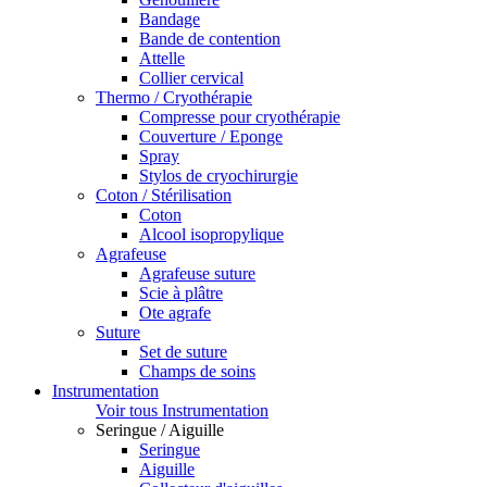
Bandage
Bande de contention
Attelle
Collier cervical
Thermo / Cryothérapie
Compresse pour cryothérapie
Couverture / Eponge
Spray
Stylos de cryochirurgie
Coton / Stérilisation
Coton
Alcool isopropylique
Agrafeuse
Agrafeuse suture
Scie à plâtre
Ote agrafe
Suture
Set de suture
Champs de soins
Instrumentation
Voir tous Instrumentation
Seringue / Aiguille
Seringue
Aiguille