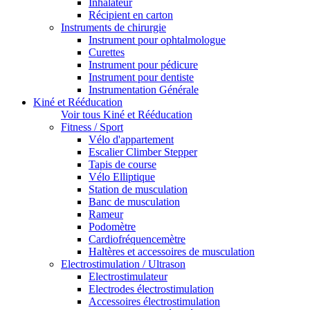
Inhalateur
Récipient en carton
Instruments de chirurgie
Instrument pour ophtalmologue
Curettes
Instrument pour pédicure
Instrument pour dentiste
Instrumentation Générale
Kiné et Rééducation
Voir tous Kiné et Rééducation
Fitness / Sport
Vélo d'appartement
Escalier Climber Stepper
Tapis de course
Vélo Elliptique
Station de musculation
Banc de musculation
Rameur
Podomètre
Cardiofréquencemètre
Haltères et accessoires de musculation
Electrostimulation / Ultrason
Electrostimulateur
Electrodes électrostimulation
Accessoires électrostimulation