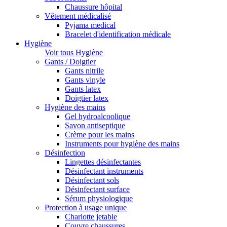
Chaussure hôpital
Vêtement médicalisé
Pyjama medical
Bracelet d'identification médicale
Hygiène
Voir tous Hygiène
Gants / Doigtier
Gants nitrile
Gants vinyle
Gants latex
Doigtier latex
Hygiène des mains
Gel hydroalcoolique
Savon antiseptique
Crème pour les mains
Instruments pour hygiène des mains
Désinfection
Lingettes désinfectantes
Désinfectant instruments
Désinfectant sols
Désinfectant surface
Sérum physiologique
Protection à usage unique
Charlotte jetable
Couvre chaussures