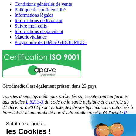
Conditions générales de vente
Politique de confidentialité
Informations légales
Informations de livraison
Suivre mon colis
Informations de paiement
Materiovigilance
Programme de fidélité GIRODMED+
Girodmedical est également présent dans 23 pays
Tous les dispositifs médicaux présentés sur ce site sont conformes
aux articles
L 5213-3
du code de la santé publique et à l'arrêté du
21 décembre 2012 fixant la liste des dispositifs médicaux autorisés à
faire l'objet d'une publicité auprès du public, ainsi qu'à l'article
R
5213-1
du code de la santé publique. Par conséquent, ils peuvent
Salut c'est nous...
être légalement promus et rendus accessibles au public.
les Cookies !
© 2026 Girodmedical. Tous droits réservés.