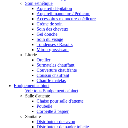
Soin esthétique
Appareil d'épilation
Appareil manucure / Pédicure
Accessoires manucure / pédicure
Crème de soin
Soin des cheveux
Gel douche
Soin du visage
Tondeuses / Rasoirs
Miroir grossissant
Literie
Oreiller
Surmatelas chauffant
Couverture chauffante
Coussin chauffant
Chauffe matelas
Equipement cabinet
Voir tous Equipement cabinet
Salle d'attente
Chaise pour salle d'attente
Poubelle
Corbeille à papier
Sanitaire
Distributeur de savon
Distributeur de papier toilette