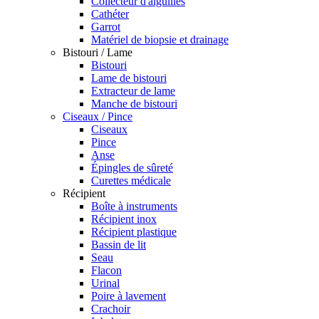
Collecteur d'aiguilles
Cathéter
Garrot
Matériel de biopsie et drainage
Bistouri / Lame
Bistouri
Lame de bistouri
Extracteur de lame
Manche de bistouri
Ciseaux / Pince
Ciseaux
Pince
Anse
Épingles de sûreté
Curettes médicale
Récipient
Boîte à instruments
Récipient inox
Récipient plastique
Bassin de lit
Seau
Flacon
Urinal
Poire à lavement
Crachoir