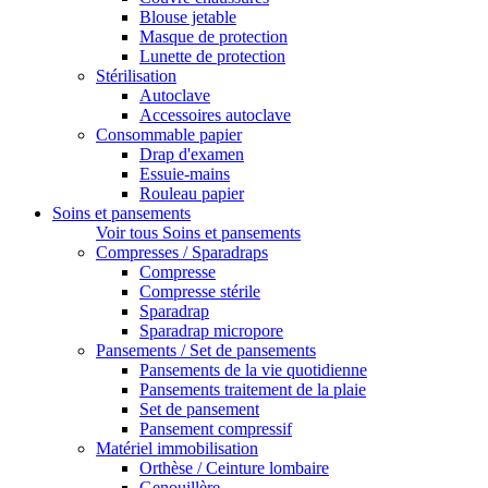
Blouse jetable
Masque de protection
Lunette de protection
Stérilisation
Autoclave
Accessoires autoclave
Consommable papier
Drap d'examen
Essuie-mains
Rouleau papier
Soins et pansements
Voir tous Soins et pansements
Compresses / Sparadraps
Compresse
Compresse stérile
Sparadrap
Sparadrap micropore
Pansements / Set de pansements
Pansements de la vie quotidienne
Pansements traitement de la plaie
Set de pansement
Pansement compressif
Matériel immobilisation
Orthèse / Ceinture lombaire
Genouillère