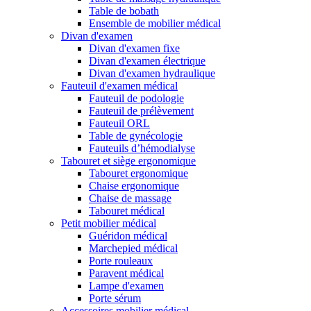
Table de bobath
Ensemble de mobilier médical
Divan d'examen
Divan d'examen fixe
Divan d'examen électrique
Divan d'examen hydraulique
Fauteuil d'examen médical
Fauteuil de podologie
Fauteuil de prélèvement
Fauteuil ORL
Table de gynécologie
Fauteuils d’hémodialyse
Tabouret et siège ergonomique
Tabouret ergonomique
Chaise ergonomique
Chaise de massage
Tabouret médical
Petit mobilier médical
Guéridon médical
Marchepied médical
Porte rouleaux
Paravent médical
Lampe d'examen
Porte sérum
Accessoires mobilier médical