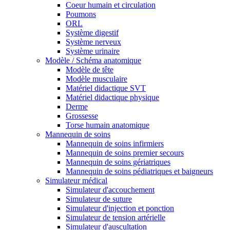
Coeur humain et circulation
Poumons
ORL
Système digestif
Système nerveux
Système urinaire
Modèle / Schéma anatomique
Modèle de tête
Modèle musculaire
Matériel didactique SVT
Matériel didactique physique
Derme
Grossesse
Torse humain anatomique
Mannequin de soins
Mannequin de soins infirmiers
Mannequin de soins premier secours
Mannequin de soins gériatriques
Mannequin de soins pédiatriques et baigneurs
Simulateur médical
Simulateur d'accouchement
Simulateur de suture
Simulateur d'injection et ponction
Simulateur de tension artérielle
Simulateur d'auscultation