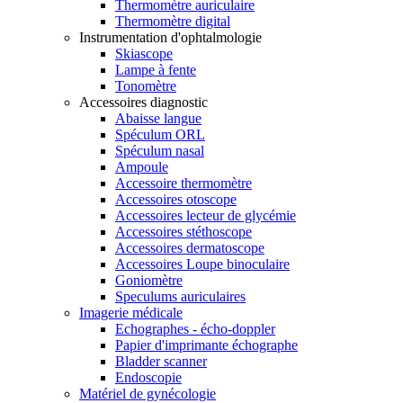
Thermomètre auriculaire
Thermomètre digital
Instrumentation d'ophtalmologie
Skiascope
Lampe à fente
Tonomètre
Accessoires diagnostic
Abaisse langue
Spéculum ORL
Spéculum nasal
Ampoule
Accessoire thermomètre
Accessoires otoscope
Accessoires lecteur de glycémie
Accessoires stéthoscope
Accessoires dermatoscope
Accessoires Loupe binoculaire
Goniomètre
Speculums auriculaires
Imagerie médicale
Echographes - écho-doppler
Papier d'imprimante échographe
Bladder scanner
Endoscopie
Matériel de gynécologie