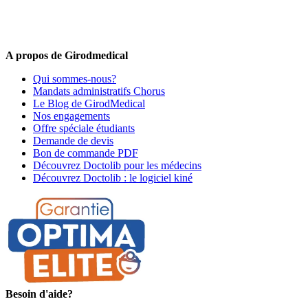
médical !
Offres promotionnelles, nouveautés, dernières tendances : soyez les
premiers informés !
A propos de Girodmedical
Qui sommes-nous?
Mandats administratifs Chorus
Le Blog de GirodMedical
Nos engagements
Offre spéciale étudiants
Demande de devis
Bon de commande PDF
Découvrez Doctolib pour les médecins
Découvrez Doctolib : le logiciel kiné
Besoin d'aide?