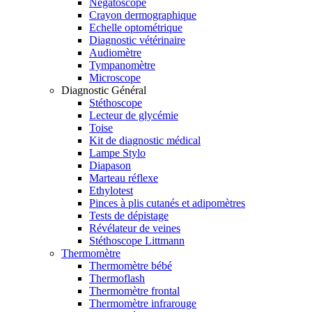
Négatoscope
Crayon dermographique
Echelle optométrique
Diagnostic vétérinaire
Audiomètre
Tympanomètre
Microscope
Diagnostic Général
Stéthoscope
Lecteur de glycémie
Toise
Kit de diagnostic médical
Lampe Stylo
Diapason
Marteau réflexe
Ethylotest
Pinces à plis cutanés et adipomètres
Tests de dépistage
Révélateur de veines
Stéthoscope Littmann
Thermomètre
Thermomètre bébé
Thermoflash
Thermomètre frontal
Thermomètre infrarouge