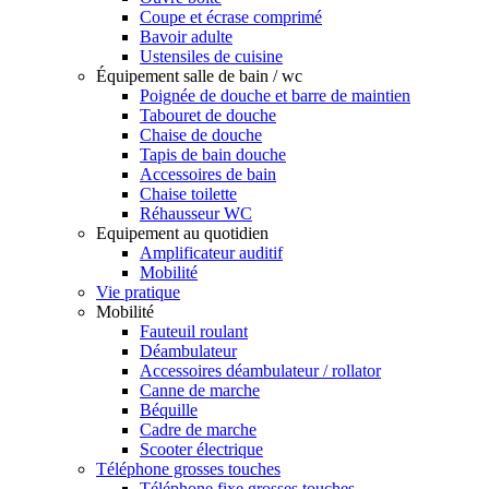
Coupe et écrase comprimé
Bavoir adulte
Ustensiles de cuisine
Équipement salle de bain / wc
Poignée de douche et barre de maintien
Tabouret de douche
Chaise de douche
Tapis de bain douche
Accessoires de bain
Chaise toilette
Réhausseur WC
Equipement au quotidien
Amplificateur auditif
Mobilité
Vie pratique
Mobilité
Fauteuil roulant
Déambulateur
Accessoires déambulateur / rollator
Canne de marche
Béquille
Cadre de marche
Scooter électrique
Téléphone grosses touches
Téléphone fixe grosses touches