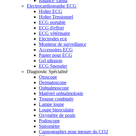
Balance Tanita
Electrocardiographe ECG
Holter ECG
Holter Tensionnel
ECG portable
ECG d'effort
ECG vétérinaire
Electrodes ecg
Moniteur de surveillance
Accessoires ECG
Papier pour ECG
Gel ultrason
ECG Spengler
Diagnostic Spécialisé
Otoscope
Dermatoscope
Ophtalmoscope
Matériel ophtalmologie
Trousse combinée
Lampe loupe
Loupe binoculaire
Oxymètre de pouls
Podoscope
Spiromètre
Capnographes pour mesure du CO2