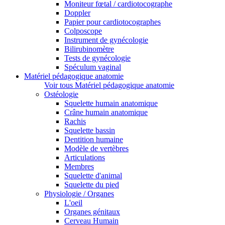
Moniteur fœtal / cardiotocographe
Doppler
Papier pour cardiotocographes
Colposcope
Instrument de gynécologie
Bilirubinomètre
Tests de gynécologie
Spéculum vaginal
Matériel pédagogique anatomie
Voir tous Matériel pédagogique anatomie
Ostéologie
Squelette humain anatomique
Crâne humain anatomique
Rachis
Squelette bassin
Dentition humaine
Modèle de vertèbres
Articulations
Membres
Squelette d'animal
Squelette du pied
Physiologie / Organes
L'oeil
Organes génitaux
Cerveau Humain