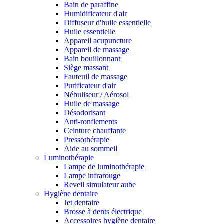
Bain de paraffine
Humidificateur d'air
Diffuseur d'huile essentielle
Huile essentielle
Appareil acupuncture
Appareil de massage
Bain bouillonnant
Siège massant
Fauteuil de massage
Purificateur d'air
Nébuliseur / Aérosol
Huile de massage
Désodorisant
Anti-ronflements
Ceinture chauffante
Pressothérapie
Aide au sommeil
Luminothérapie
Lampe de luminothérapie
Lampe infrarouge
Reveil simulateur aube
Hygiène dentaire
Jet dentaire
Brosse à dents électrique
Accessoires hygiène dentaire