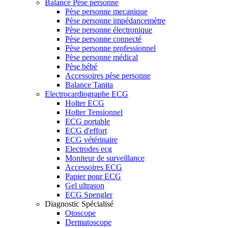
Balance Pèse personne
Pèse personne mecanique
Pèse personne impédancemètre
Pèse personne électronique
Pèse personne connecté
Pèse personne professionnel
Pèse personne médical
Pèse bébé
Accessoires pèse personne
Balance Tanita
Electrocardiographe ECG
Holter ECG
Holter Tensionnel
ECG portable
ECG d'effort
ECG vétérinaire
Electrodes ecg
Moniteur de surveillance
Accessoires ECG
Papier pour ECG
Gel ultrason
ECG Spengler
Diagnostic Spécialisé
Otoscope
Dermatoscope