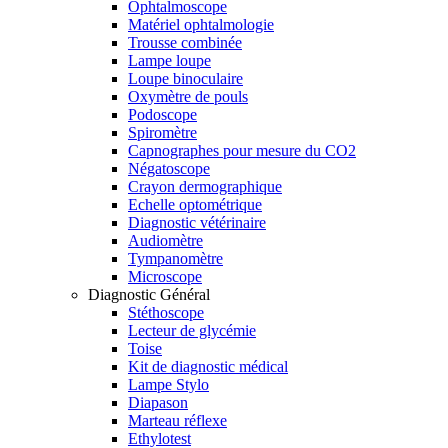
Ophtalmoscope
Matériel ophtalmologie
Trousse combinée
Lampe loupe
Loupe binoculaire
Oxymètre de pouls
Podoscope
Spiromètre
Capnographes pour mesure du CO2
Négatoscope
Crayon dermographique
Echelle optométrique
Diagnostic vétérinaire
Audiomètre
Tympanomètre
Microscope
Diagnostic Général
Stéthoscope
Lecteur de glycémie
Toise
Kit de diagnostic médical
Lampe Stylo
Diapason
Marteau réflexe
Ethylotest