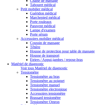
Chaise de massage
Tabouret médical
Petit mobilier médical
Guéridon médical
Marchepied médical
Porte rouleaux
Paravent médical
Lampe d'examen
Porte sérum
Accessoires mobilier médical
Coussin de massage
Têtière
Housse de protection pour table de massage
Housse de transport
Etriers / Appui-jambes / repose-bras
Matériel de diagnostic
Voir tous Matériel de diagnostic
Tensiomètre
Tensiomètre au bras
Tensiomètre au poignet
Tensiomètre manuel
Tensiomètre electronique
Accessoires tensiomètre
Brassard tensiomètre
Tensiomètre Omron