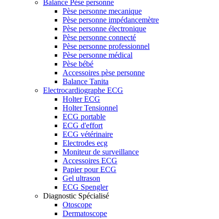
Balance Pèse personne
Pèse personne mecanique
Pèse personne impédancemètre
Pèse personne électronique
Pèse personne connecté
Pèse personne professionnel
Pèse personne médical
Pèse bébé
Accessoires pèse personne
Balance Tanita
Electrocardiographe ECG
Holter ECG
Holter Tensionnel
ECG portable
ECG d'effort
ECG vétérinaire
Electrodes ecg
Moniteur de surveillance
Accessoires ECG
Papier pour ECG
Gel ultrason
ECG Spengler
Diagnostic Spécialisé
Otoscope
Dermatoscope