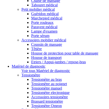
Chaise de massage
Tabouret médical
Petit mobilier médical
Guéridon médical
Marchepied médical
Porte rouleaux
Paravent médical
Lampe d'examen
Porte sérum
Accessoires mobilier médical
Coussin de massage
Têtière
Housse de protection pour table de massage
Housse de transport
Etriers / Appui-jambes / repose-bras
Matériel de diagnostic
Voir tous Matériel de diagnostic
Tensiomètre
Tensiomètre au bras
Tensiomètre au poignet
Tensiomètre manuel
Tensiomètre electronique
Accessoires tensiomètre
Brassard tensiomètre
Tensiomètre Omron