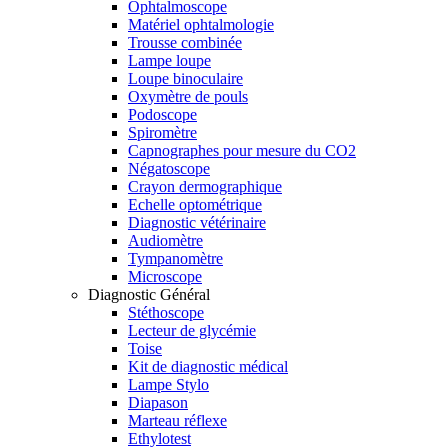
Ophtalmoscope
Matériel ophtalmologie
Trousse combinée
Lampe loupe
Loupe binoculaire
Oxymètre de pouls
Podoscope
Spiromètre
Capnographes pour mesure du CO2
Négatoscope
Crayon dermographique
Echelle optométrique
Diagnostic vétérinaire
Audiomètre
Tympanomètre
Microscope
Diagnostic Général
Stéthoscope
Lecteur de glycémie
Toise
Kit de diagnostic médical
Lampe Stylo
Diapason
Marteau réflexe
Ethylotest