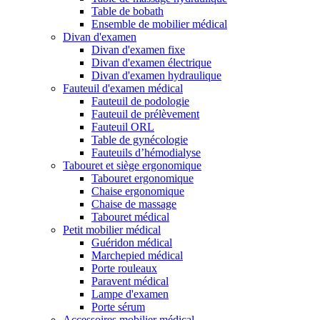
Table de bobath
Ensemble de mobilier médical
Divan d'examen
Divan d'examen fixe
Divan d'examen électrique
Divan d'examen hydraulique
Fauteuil d'examen médical
Fauteuil de podologie
Fauteuil de prélèvement
Fauteuil ORL
Table de gynécologie
Fauteuils d’hémodialyse
Tabouret et siège ergonomique
Tabouret ergonomique
Chaise ergonomique
Chaise de massage
Tabouret médical
Petit mobilier médical
Guéridon médical
Marchepied médical
Porte rouleaux
Paravent médical
Lampe d'examen
Porte sérum
Accessoires mobilier médical