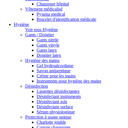
Chaussure hôpital
Vêtement médicalisé
Pyjama medical
Bracelet d'identification médicale
Hygiène
Voir tous Hygiène
Gants / Doigtier
Gants nitrile
Gants vinyle
Gants latex
Doigtier latex
Hygiène des mains
Gel hydroalcoolique
Savon antiseptique
Crème pour les mains
Instruments pour hygiène des mains
Désinfection
Lingettes désinfectantes
Désinfectant instruments
Désinfectant sols
Désinfectant surface
Sérum physiologique
Protection à usage unique
Charlotte jetable
Couvre chaussures