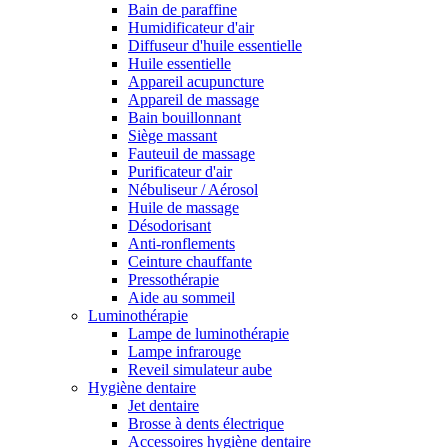
Bain de paraffine
Humidificateur d'air
Diffuseur d'huile essentielle
Huile essentielle
Appareil acupuncture
Appareil de massage
Bain bouillonnant
Siège massant
Fauteuil de massage
Purificateur d'air
Nébuliseur / Aérosol
Huile de massage
Désodorisant
Anti-ronflements
Ceinture chauffante
Pressothérapie
Aide au sommeil
Luminothérapie
Lampe de luminothérapie
Lampe infrarouge
Reveil simulateur aube
Hygiène dentaire
Jet dentaire
Brosse à dents électrique
Accessoires hygiène dentaire