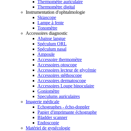
Thermomètre auriculaire
Thermomètre digital
Instrumentation d'ophtalmologie
Skiascope
Lampe à fente
Tonomètre
Accessoires diagnostic
Abaisse langue
Spéculum ORL
Spéculum nasal
Ampoule
Accessoire thermomètre
Accessoires otoscope
Accessoires lecteur de glycémie
Accessoires stéthoscope
Accessoires dermatoscope
Accessoires Loupe binoculaire
Goniomètre
Speculums auriculaires
Imagerie médicale
Echographes - écho-doppler
Papier d'imprimante échographe
Bladder scanner
Endoscopie
Matériel de gynécologie