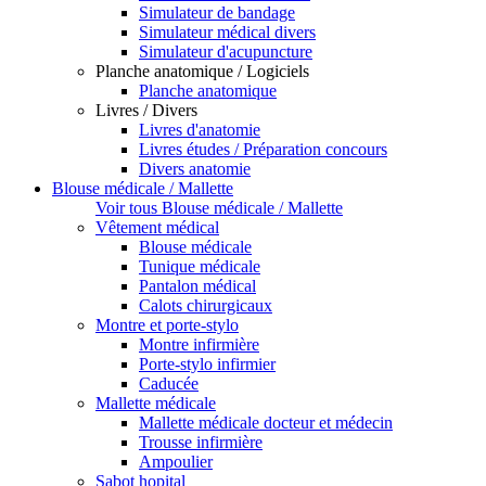
Simulateur de bandage
Simulateur médical divers
Simulateur d'acupuncture
Planche anatomique / Logiciels
Planche anatomique
Livres / Divers
Livres d'anatomie
Livres études / Préparation concours
Divers anatomie
Blouse médicale / Mallette
Voir tous Blouse médicale / Mallette
Vêtement médical
Blouse médicale
Tunique médicale
Pantalon médical
Calots chirurgicaux
Montre et porte-stylo
Montre infirmière
Porte-stylo infirmier
Caducée
Mallette médicale
Mallette médicale docteur et médecin
Trousse infirmière
Ampoulier
Sabot hopital