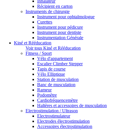
Inhalateur
Récipient en carton
Instruments de chirurgie
Instrument pour ophtalmologue
Curettes
Instrument pour pédicure
Instrument pour dentiste
Instrumentation Générale
Kiné et Rééducation
Voir tous Kiné et Rééducation
Fitness / Sport
Vélo d'appartement
Escalier Climber Stepper
Tapis de course
Vélo Elliptique
Station de musculation
Banc de musculation
Rameur
Podomètre
Cardiofréquencemètre
Haltères et accessoires de musculation
Electrostimulation / Ultrason
Electrostimulateur
Electrodes électrostimulation
Accessoires électrostimulation