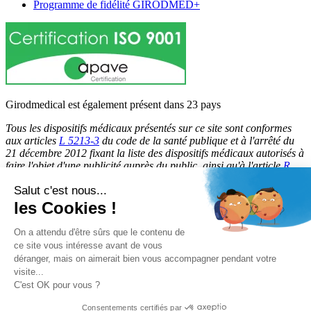
Programme de fidélité GIRODMED+
Girodmedical est également présent dans 23 pays
Tous les dispositifs médicaux présentés sur ce site sont conformes
aux articles
L 5213-3
du code de la santé publique et à l'arrêté du
21 décembre 2012 fixant la liste des dispositifs médicaux autorisés à
faire l'objet d'une publicité auprès du public, ainsi qu'à l'article
R
5213-1
du code de la santé publique. Par conséquent, ils peuvent
Salut c'est nous...
être légalement promus et rendus accessibles au public.
les Cookies !
© 2026 Girodmedical. Tous droits réservés.
On a attendu d'être sûrs que le contenu de
ce site vous intéresse avant de vous
déranger, mais on aimerait bien vous accompagner pendant votre
Paiement 100 % sécurisé !
visite...
Contrôle Anti-Fraude, Certificat SSL
C'est OK pour vous ?
Consentements certifiés par