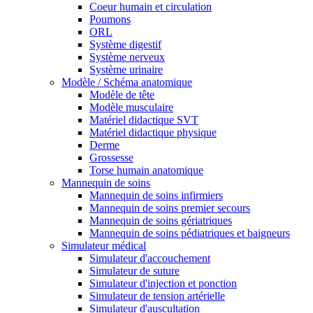
Coeur humain et circulation
Poumons
ORL
Système digestif
Système nerveux
Système urinaire
Modèle / Schéma anatomique
Modèle de tête
Modèle musculaire
Matériel didactique SVT
Matériel didactique physique
Derme
Grossesse
Torse humain anatomique
Mannequin de soins
Mannequin de soins infirmiers
Mannequin de soins premier secours
Mannequin de soins gériatriques
Mannequin de soins pédiatriques et baigneurs
Simulateur médical
Simulateur d'accouchement
Simulateur de suture
Simulateur d'injection et ponction
Simulateur de tension artérielle
Simulateur d'auscultation