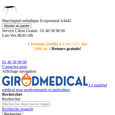
Marchepied métallique Ecopostural A4442
Ajouter au panier
Service Client
Gratuit : 02 40 58 98 00
Lun-Ven 8h30-18h
Livraison 24/48H à
4,90€ TTC
dès
Nouvea
129€ ttc.
|
Retours gratuits!
téléphoni
conseiller
02 40 58 98 00
Contactez-nous
Affichage navigation
Le matériel
médical pour professionnels et particuliers
Rechercher
Rechercher
Recherche avancée
Rechercher