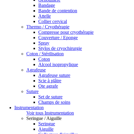
Bandage
Bande de contention
Attelle
Collier cervical
Thermo / Cryothérapie
Compresse pour cryothérapie
Couverture / Eponge
Spray
Stylos de cryochirurgie
Coton / Stérilisation
Coton
Alcool isopropylique
Agrafeuse
Agrafeuse suture
Scie à plâtre
Ote agrafe
Suture
Set de suture
Champs de soins
Instrumentation
Voir tous Instrumentation
Seringue / Aiguille
Seringue
Aiguille