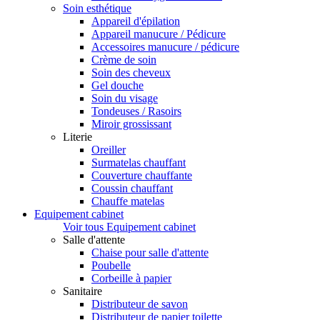
Soin esthétique
Appareil d'épilation
Appareil manucure / Pédicure
Accessoires manucure / pédicure
Crème de soin
Soin des cheveux
Gel douche
Soin du visage
Tondeuses / Rasoirs
Miroir grossissant
Literie
Oreiller
Surmatelas chauffant
Couverture chauffante
Coussin chauffant
Chauffe matelas
Equipement cabinet
Voir tous Equipement cabinet
Salle d'attente
Chaise pour salle d'attente
Poubelle
Corbeille à papier
Sanitaire
Distributeur de savon
Distributeur de papier toilette