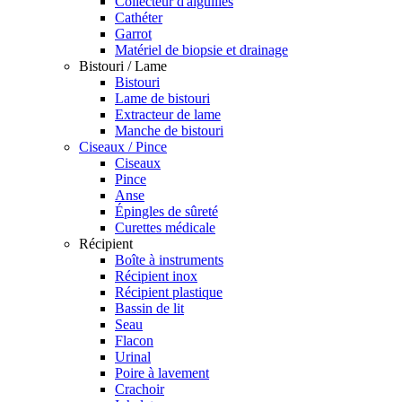
Collecteur d'aiguilles
Cathéter
Garrot
Matériel de biopsie et drainage
Bistouri / Lame
Bistouri
Lame de bistouri
Extracteur de lame
Manche de bistouri
Ciseaux / Pince
Ciseaux
Pince
Anse
Épingles de sûreté
Curettes médicale
Récipient
Boîte à instruments
Récipient inox
Récipient plastique
Bassin de lit
Seau
Flacon
Urinal
Poire à lavement
Crachoir