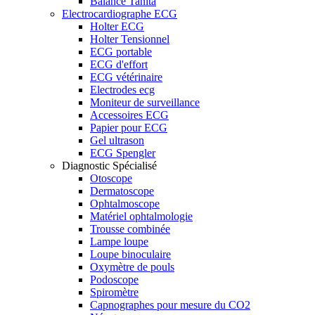
Balance Tanita
Electrocardiographe ECG
Holter ECG
Holter Tensionnel
ECG portable
ECG d'effort
ECG vétérinaire
Electrodes ecg
Moniteur de surveillance
Accessoires ECG
Papier pour ECG
Gel ultrason
ECG Spengler
Diagnostic Spécialisé
Otoscope
Dermatoscope
Ophtalmoscope
Matériel ophtalmologie
Trousse combinée
Lampe loupe
Loupe binoculaire
Oxymètre de pouls
Podoscope
Spiromètre
Capnographes pour mesure du CO2