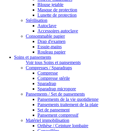
Blouse jetable
Masque de protection
Lunette de protection
Stérilisation
Autoclave
Accessoires autoclave
Consommable papier
Drap d'examen
Essuie-mains
Rouleau papier
Soins et pansements
Voir tous Soins et pansements
Compresses / Sparadraps
Compresse
Compresse stérile
Sparadrap
Sparadrap micropore
Pansements / Set de pansements
Pansements de la vie quotidienne
Pansements traitement de la plaie
Set de pansement
Pansement compressif
Matériel immobilisation
Orthèse / Ceinture lombaire
Genouillère