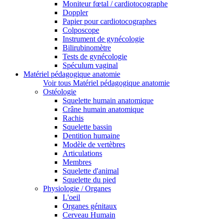
Moniteur fœtal / cardiotocographe
Doppler
Papier pour cardiotocographes
Colposcope
Instrument de gynécologie
Bilirubinomètre
Tests de gynécologie
Spéculum vaginal
Matériel pédagogique anatomie
Voir tous Matériel pédagogique anatomie
Ostéologie
Squelette humain anatomique
Crâne humain anatomique
Rachis
Squelette bassin
Dentition humaine
Modèle de vertèbres
Articulations
Membres
Squelette d'animal
Squelette du pied
Physiologie / Organes
L'oeil
Organes génitaux
Cerveau Humain