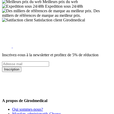
Meilleurs prix du web
Expedition sous 24/48h
Des
milliers de références de marque au meilleur prix.
Satisfaction client Girodmedical
Inscrivez-vous à la newsletter et profitez de 5% de réduction
Inscription
5% de remise valable sur votre prochaine commande de matériel
médical !
Offres promotionnelles, nouveautés, dernières tendances : soyez les
premiers informés !
A propos de Girodmedical
Qui sommes-nous?
Mandats administratifs Chorus