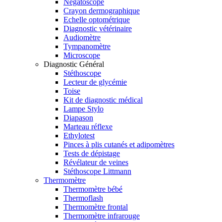
Négatoscope
Crayon dermographique
Echelle optométrique
Diagnostic vétérinaire
Audiomètre
Tympanomètre
Microscope
Diagnostic Général
Stéthoscope
Lecteur de glycémie
Toise
Kit de diagnostic médical
Lampe Stylo
Diapason
Marteau réflexe
Ethylotest
Pinces à plis cutanés et adipomètres
Tests de dépistage
Révélateur de veines
Stéthoscope Littmann
Thermomètre
Thermomètre bébé
Thermoflash
Thermomètre frontal
Thermomètre infrarouge