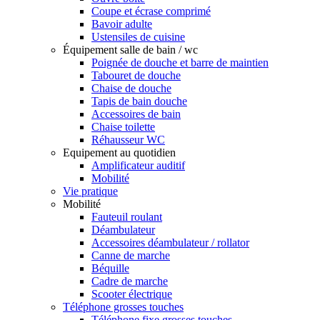
Coupe et écrase comprimé
Bavoir adulte
Ustensiles de cuisine
Équipement salle de bain / wc
Poignée de douche et barre de maintien
Tabouret de douche
Chaise de douche
Tapis de bain douche
Accessoires de bain
Chaise toilette
Réhausseur WC
Equipement au quotidien
Amplificateur auditif
Mobilité
Vie pratique
Mobilité
Fauteuil roulant
Déambulateur
Accessoires déambulateur / rollator
Canne de marche
Béquille
Cadre de marche
Scooter électrique
Téléphone grosses touches
Téléphone fixe grosses touches