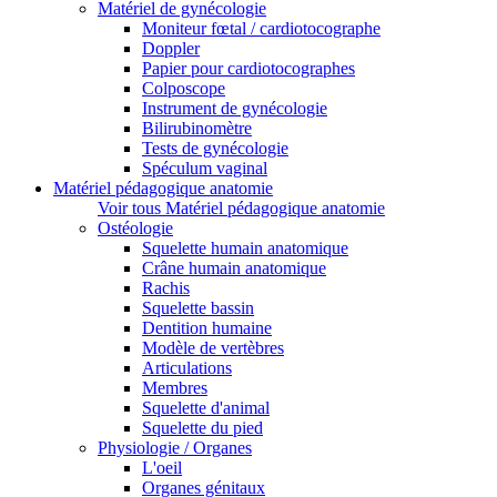
Matériel de gynécologie
Moniteur fœtal / cardiotocographe
Doppler
Papier pour cardiotocographes
Colposcope
Instrument de gynécologie
Bilirubinomètre
Tests de gynécologie
Spéculum vaginal
Matériel pédagogique anatomie
Voir tous Matériel pédagogique anatomie
Ostéologie
Squelette humain anatomique
Crâne humain anatomique
Rachis
Squelette bassin
Dentition humaine
Modèle de vertèbres
Articulations
Membres
Squelette d'animal
Squelette du pied
Physiologie / Organes
L'oeil
Organes génitaux