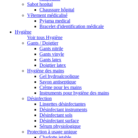
Sabot hopital
Chaussure hôpital
Vêtement médicalisé
Pyjama medical
Bracelet d'identification médicale
Hygiène
Voir tous Hygiène
Gants / Doigtier
Gants nitrile
Gants vinyle
Gants latex
Doigtier latex
Hygiène des mains
Gel hydroalcoolique
Savon antiseptique
Crème pour les mains
Instruments pour hygiène des mains
Désinfection
Lingettes désinfectantes
Désinfectant instruments
Désinfectant sols
Désinfectant surface
Sérum physiologique
Protection à usage unique
Charlotte jetable