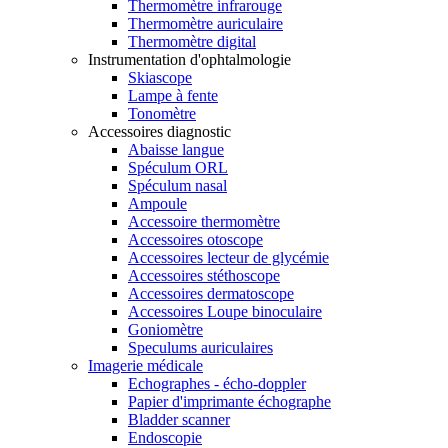
Thermomètre infrarouge
Thermomètre auriculaire
Thermomètre digital
Instrumentation d'ophtalmologie
Skiascope
Lampe à fente
Tonomètre
Accessoires diagnostic
Abaisse langue
Spéculum ORL
Spéculum nasal
Ampoule
Accessoire thermomètre
Accessoires otoscope
Accessoires lecteur de glycémie
Accessoires stéthoscope
Accessoires dermatoscope
Accessoires Loupe binoculaire
Goniomètre
Speculums auriculaires
Imagerie médicale
Echographes - écho-doppler
Papier d'imprimante échographe
Bladder scanner
Endoscopie