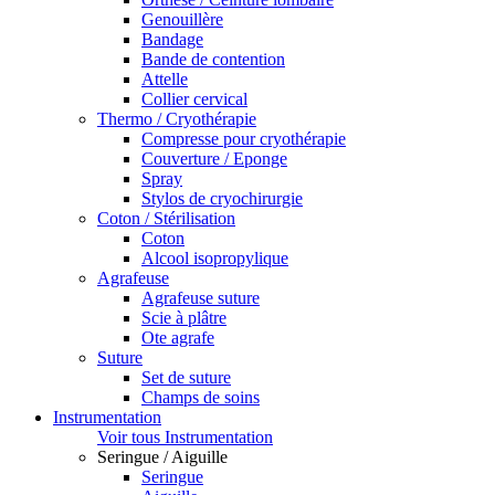
Genouillère
Bandage
Bande de contention
Attelle
Collier cervical
Thermo / Cryothérapie
Compresse pour cryothérapie
Couverture / Eponge
Spray
Stylos de cryochirurgie
Coton / Stérilisation
Coton
Alcool isopropylique
Agrafeuse
Agrafeuse suture
Scie à plâtre
Ote agrafe
Suture
Set de suture
Champs de soins
Instrumentation
Voir tous Instrumentation
Seringue / Aiguille
Seringue