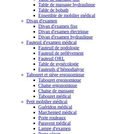
Table de massage hydraulique
Table de bobath
Ensemble de mobilier médical
Divan d'examen
Divan d'examen fixe
Divan d'examen électrique
Divan d'examen hydraulique
Fauteuil d'examen médical
Fauteuil de podologie
Fauteuil de prélèvement
Fauteuil ORL
Table de gynécologie
Fauteuils d’hémodialyse
Tabouret et siège ergonomique
Tabouret ergonomique
Chaise ergonomique
Chaise de massage
Tabouret médical
Petit mobilier médical
Guéridon médical
Marchepied médical
Porte rouleaux
Paravent médical
Lampe d'examen
Porte sérum