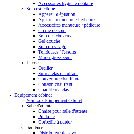
Accessoires hygiène dentaire
Soin esthétique
Appareil d'épilation
Appareil manucure / Pédicure
Accessoires manucure / pédicure
Crème de soin
Soin des cheveux
Gel douche
Soin du visage
Tondeuses / Rasoirs
Miroir grossissant
Literie
Oreiller
Surmatelas chauffant
Couverture chauffante
Coussin chauffant
Chauffe matelas
Equipement cabinet
Voir tous Equipement cabinet
Salle d'attente
Chaise pour salle d'attente
Poubelle
Corbeille à papier
Sanitaire
Distributeur de savon