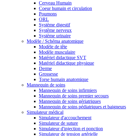
Cerveau Humain
Coeur humain et circulation
Poumons
ORL
Système digestif
Système nerveux
Système urinaire
Modèle / Schéma anatomique
Modèle de tête
Modèle musculaire
Matériel didactique SVT
Matériel didactique physique
Derme
Grossesse
Torse humain anatomique
Mannequin de soins
Mannequin de soins infirmiers
Mannequin de soins premier secours
Mannequin de soins gériatriques
Mannequin de soins pédiatriques et baigneurs
Simulateur médical
Simulateur d'accouchement
Simulateur de suture
Simulateur d'injection et ponction
Simulateur de tension artérielle