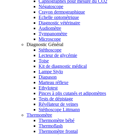
Capnographes pour mesure du CO2
Négatoscope
Crayon dermographique
Echelle optométrique
Diagnostic vétérinaire
Audiomètre
Tympanomètre
Microscope
Diagnostic Général
Stéthoscope
Lecteur de glycémie
Toise
Kit de diagnostic médical
Lampe Stylo
Diapason
Marteau réflexe
Ethylotest
Pinces à plis cutanés et adipomètres
Tests de dépistage
Révélateur de veines
Stéthoscope Littmann
Thermomètre
Thermomètre bébé
Thermoflash
Thermomètre frontal