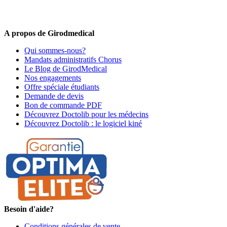
Offres promotionnelles, nouveautés, dernières tendances : soyez les
premiers informés !
A propos de Girodmedical
Qui sommes-nous?
Mandats administratifs Chorus
Le Blog de GirodMedical
Nos engagements
Offre spéciale étudiants
Demande de devis
Bon de commande PDF
Découvrez Doctolib pour les médecins
Découvrez Doctolib : le logiciel kiné
Besoin d'aide?
Conditions générales de vente