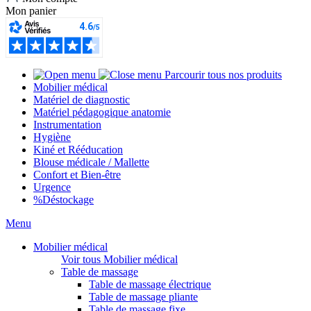
Mon panier
Parcourir tous nos produits
Mobilier médical
Matériel de diagnostic
Matériel pédagogique anatomie
Instrumentation
Hygiène
Kiné et Rééducation
Blouse médicale / Mallette
Confort et Bien-être
Urgence
%
Déstockage
Menu
Mobilier médical
Voir tous Mobilier médical
Table de massage
Table de massage électrique
Table de massage pliante
Table de massage fixe