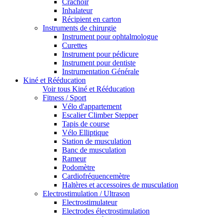
Crachoir
Inhalateur
Récipient en carton
Instruments de chirurgie
Instrument pour ophtalmologue
Curettes
Instrument pour pédicure
Instrument pour dentiste
Instrumentation Générale
Kiné et Rééducation
Voir tous Kiné et Rééducation
Fitness / Sport
Vélo d'appartement
Escalier Climber Stepper
Tapis de course
Vélo Elliptique
Station de musculation
Banc de musculation
Rameur
Podomètre
Cardiofréquencemètre
Haltères et accessoires de musculation
Electrostimulation / Ultrason
Electrostimulateur
Electrodes électrostimulation