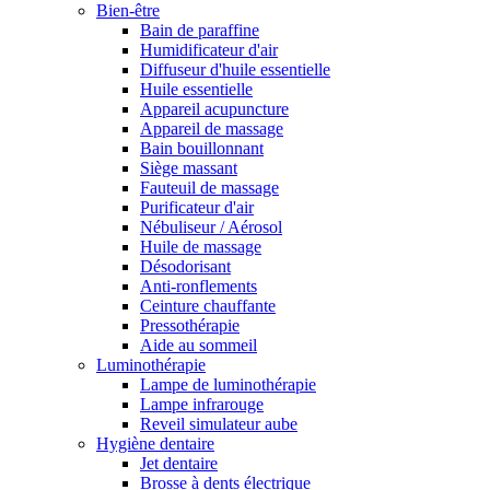
Bien-être
Bain de paraffine
Humidificateur d'air
Diffuseur d'huile essentielle
Huile essentielle
Appareil acupuncture
Appareil de massage
Bain bouillonnant
Siège massant
Fauteuil de massage
Purificateur d'air
Nébuliseur / Aérosol
Huile de massage
Désodorisant
Anti-ronflements
Ceinture chauffante
Pressothérapie
Aide au sommeil
Luminothérapie
Lampe de luminothérapie
Lampe infrarouge
Reveil simulateur aube
Hygiène dentaire
Jet dentaire
Brosse à dents électrique