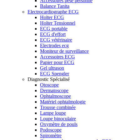
Accessoires pèse personne
Balance Tanita
Electrocardiographe ECG
Holter ECG
Holter Tensionnel
ECG portable
ECG d'effort
ECG vétérinaire
Electrodes ecg
Moniteur de surveillance
Accessoires ECG
Papier pour ECG
Gel ultrason
ECG Spengler
Diagnostic Spécialisé
Otoscope
Dermatoscope
Ophtalmoscope
Matériel ophtalmologie
Trousse combinée
Lampe loupe
Loupe binoculaire
Oxymètre de pouls
Podoscope
Spiromètre