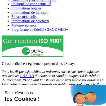
Politique de confidentialité
Informations légales
Informations de livraison
Suivre mon colis
Informations de paiement
Materiovigilance
Programme de fidélité GIRODMED+
Girodmedical est également présent dans 23 pays
Tous les dispositifs médicaux présentés sur ce site sont conformes
aux articles
L 5213-3
du code de la santé publique et à l'arrêté du
21 décembre 2012 fixant la liste des dispositifs médicaux autorisés à
faire l'objet d'une publicité auprès du public, ainsi qu'à l'article
R
5213-1
du code de la santé publique. Par conséquent, ils peuvent
Salut c'est nous...
être légalement promus et rendus accessibles au public.
les Cookies !
© 2026 Girodmedical. Tous droits réservés.