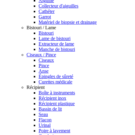
Aiguille
Collecteur d'aiguilles
Cathéter
Garrot
Matériel de biopsie et drainage
Bistouri / Lame
Bistouri
Lame de bistouri
Extracteur de lame
Manche de bistouri
Ciseaux / Pince
Ciseaux
Pince
Anse
Épingles de sûreté
Curettes médicale
Récipient
Boîte à instruments
Récipient inox
Récipient plastique
Bassin de lit
Seau
Flacon
Urinal
Poire à lavement