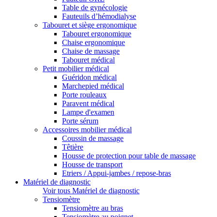
Table de gynécologie
Fauteuils d’hémodialyse
Tabouret et siège ergonomique
Tabouret ergonomique
Chaise ergonomique
Chaise de massage
Tabouret médical
Petit mobilier médical
Guéridon médical
Marchepied médical
Porte rouleaux
Paravent médical
Lampe d'examen
Porte sérum
Accessoires mobilier médical
Coussin de massage
Têtière
Housse de protection pour table de massage
Housse de transport
Etriers / Appui-jambes / repose-bras
Matériel de diagnostic
Voir tous Matériel de diagnostic
Tensiomètre
Tensiomètre au bras
Tensiomètre au poignet