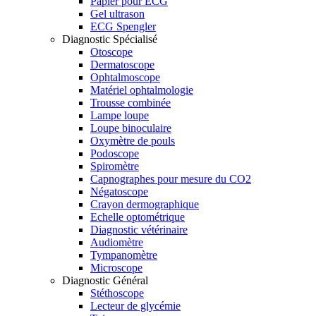
Papier pour ECG
Gel ultrason
ECG Spengler
Diagnostic Spécialisé
Otoscope
Dermatoscope
Ophtalmoscope
Matériel ophtalmologie
Trousse combinée
Lampe loupe
Loupe binoculaire
Oxymètre de pouls
Podoscope
Spiromètre
Capnographes pour mesure du CO2
Négatoscope
Crayon dermographique
Echelle optométrique
Diagnostic vétérinaire
Audiomètre
Tympanomètre
Microscope
Diagnostic Général
Stéthoscope
Lecteur de glycémie