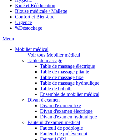
Kiné et Rééducation
Blouse médicale / Mallette
Confort et Bien-être
Urgence
%
Déstockage
Menu
Mobilier médical
Voir tous Mobilier médical
Table de massage
Table de massage électrique
Table de massage pliante
Table de massage fixe
Table de massage hydraulique
Table de bobath
Ensemble de mobilier médical
Divan d'examen
Divan d'examen fixe
Divan d'examen électrique
Divan d'examen hydraulique
Fauteuil d'examen médical
Fauteuil de podologie
Fauteuil de prélèvement
Fauteuil ORL