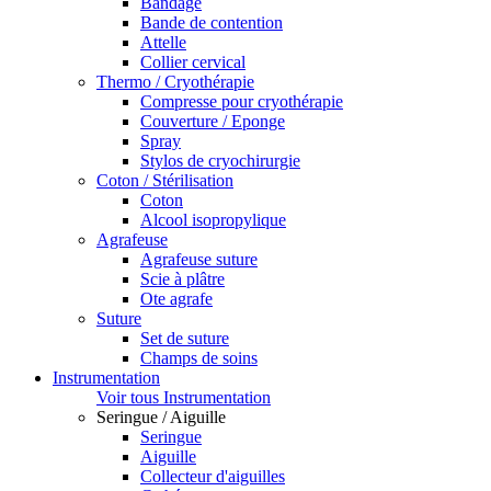
Bandage
Bande de contention
Attelle
Collier cervical
Thermo / Cryothérapie
Compresse pour cryothérapie
Couverture / Eponge
Spray
Stylos de cryochirurgie
Coton / Stérilisation
Coton
Alcool isopropylique
Agrafeuse
Agrafeuse suture
Scie à plâtre
Ote agrafe
Suture
Set de suture
Champs de soins
Instrumentation
Voir tous Instrumentation
Seringue / Aiguille
Seringue
Aiguille
Collecteur d'aiguilles