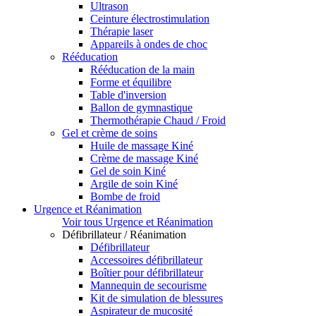
Ultrason
Ceinture électrostimulation
Thérapie laser
Appareils à ondes de choc
Rééducation
Rééducation de la main
Forme et équilibre
Table d'inversion
Ballon de gymnastique
Thermothérapie Chaud / Froid
Gel et crème de soins
Huile de massage Kiné
Crème de massage Kiné
Gel de soin Kiné
Argile de soin Kiné
Bombe de froid
Urgence et Réanimation
Voir tous Urgence et Réanimation
Défibrillateur / Réanimation
Défibrillateur
Accessoires défibrillateur
Boîtier pour défibrillateur
Mannequin de secourisme
Kit de simulation de blessures
Aspirateur de mucosité