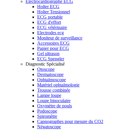
Electrocardiographe ECG
Holter ECG
Holter Tensionnel
ECG portable
ECG d'effort
ECG vétérinaire
Electrodes ecg
Moniteur de surveillance
Accessoires ECG
Papier pour ECG
Gel ultrason
ECG Spengler
Diagnostic Spécialisé
Otoscope
Dermatoscope
Ophtalmoscope
Matériel ophtalmologie
Trousse combinée
Lampe loupe
Loupe binoculaire
Oxymètre de pouls
Podoscope
Spiromètre
Capnographes pour mesure du CO2
Négatoscope