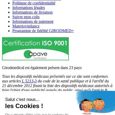
Politique de confidentialité
Informations légales
Informations de livraison
Suivre mon colis
Informations de paiement
Materiovigilance
Programme de fidélité GIRODMED+
Girodmedical est également présent dans 23 pays
Tous les dispositifs médicaux présentés sur ce site sont conformes
aux articles
L 5213-3
du code de la santé publique et à l'arrêté du
21 décembre 2012 fixant la liste des dispositifs médicaux autorisés à
faire l'objet d'une publicité auprès du public, ainsi qu'à l'article
R
5213-1
du code de la santé publique. Par conséquent, ils peuvent
Salut c'est nous...
être légalement promus et rendus accessibles au public.
les Cookies !
© 2026 Girodmedical. Tous droits réservés.
On a attendu d'être sûrs que le contenu de