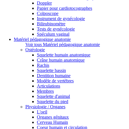
Doppler
Papier pour cardiotocographes
Colposcope
Instrument de gynécologie
Bilirubinomètre
Tests de gynécologie
Spéculum vaginal
Matériel pédagogique anatomie
Voir tous Matériel pédagogique anatomie
Ostéologie
Squelette humain anatomique
Crâne humain anatomique
Rachis
Squelette bassin
Dentition humaine
Modèle de vertèbres
Articulations
Membres
Squelette d'animal
Squelette du pied
Physiologie / Organes
L'oeil
Organes génitaux
Cerveau Humain
Coeur humain et circulation