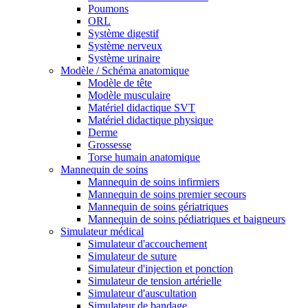
Poumons
ORL
Système digestif
Système nerveux
Système urinaire
Modèle / Schéma anatomique
Modèle de tête
Modèle musculaire
Matériel didactique SVT
Matériel didactique physique
Derme
Grossesse
Torse humain anatomique
Mannequin de soins
Mannequin de soins infirmiers
Mannequin de soins premier secours
Mannequin de soins gériatriques
Mannequin de soins pédiatriques et baigneurs
Simulateur médical
Simulateur d'accouchement
Simulateur de suture
Simulateur d'injection et ponction
Simulateur de tension artérielle
Simulateur d'auscultation
Simulateur de bandage