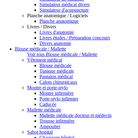
Simulateur médical divers
Simulateur d'acupuncture
Planche anatomique / Logiciels
Planche anatomique
Livres / Divers
Livres d'anatomie
Livres études / Préparation concours
Divers anatomie
Blouse médicale / Mallette
Voir tous Blouse médicale / Mallette
Vêtement médical
Blouse médicale
Tunique médicale
Pantalon médical
Calots chirurgicaux
Montre et porte-stylo
Montre infirmière
Porte-stylo infirmier
Caducée
Mallette médicale
Mallette médicale docteur et médecin
Trousse infirmière
Ampoulier
Sabot hopital
Chaussure hôpital