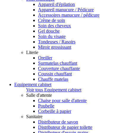
Appareil d'épilation
Appareil manucure / Pédicure
Accessoires manucure / pédicure
Crème de soin
Soin des cheveux
Gel douche
Soin du visage
Tondeuses / Rasoirs
Miroir grossissant
Literie
Oreiller
Surmatelas chauffant
Couverture chauffante
Coussin chauffant
Chauffe matelas
Equipement cabinet
Voir tous Equipement cabinet
Salle d'attente
Chaise pour salle d'attente
Poubelle
Corbeille à papier
Sanitaire
Distributeur de savon
Distributeur de papier toilette
Distributeur d'essuie-mains