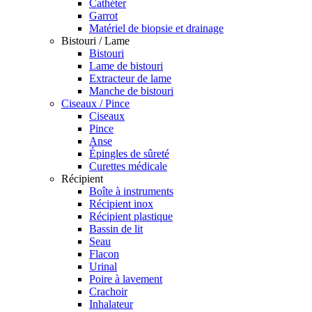
Cathéter
Garrot
Matériel de biopsie et drainage
Bistouri / Lame
Bistouri
Lame de bistouri
Extracteur de lame
Manche de bistouri
Ciseaux / Pince
Ciseaux
Pince
Anse
Épingles de sûreté
Curettes médicale
Récipient
Boîte à instruments
Récipient inox
Récipient plastique
Bassin de lit
Seau
Flacon
Urinal
Poire à lavement
Crachoir
Inhalateur