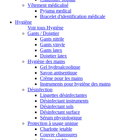
Vêtement médicalisé
Pyjama medical
Bracelet d'identification médicale
Hygiène
Voir tous Hygiène
Gants / Doigtier
Gants nitrile
Gants vinyle
Gants latex
Doigtier latex
Hygiène des mains
Gel hydroalcoolique
Savon antiseptique
Crème pour les mains
Instruments pour hygiène des mains
Désinfection
Lingettes désinfectantes
Désinfectant instruments
Désinfectant sols
Désinfectant surface
Sérum physiologique
Protection à usage unique
Charlotte jetable
Couvre chaussures