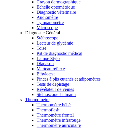
Crayon dermographique
Echelle optométrique
Diagnostic vétérinaire
Audiomètre
Tympanomètre
Microscope
Diagnostic Général
Stéthoscope
Lecteur de glycémie
Toise
Kit de diagnostic médical
Lampe Stylo
Diapason
Marteau réflexe
Ethylotest
Pinces à plis cutanés et adipomètres
Tests de dépistage
Révélateur de veines
Stéthoscope Littmann
Thermomètre
Thermomètre bébé
Thermoflash
Thermomètre frontal
Thermomètre infrarouge
Thermomètre auriculaire