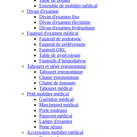
Table de bobath
Ensemble de mobilier médical
Divan d'examen
Divan d'examen fixe
Divan d'examen électrique
Divan d'examen hydraulique
Fauteuil d'examen médical
Fauteuil de podologie
Fauteuil de prélèvement
Fauteuil ORL
Table de gynécologie
Fauteuils d’hémodialyse
Tabouret et siège ergonomique
Tabouret ergonomique
Chaise ergonomique
Chaise de massage
Tabouret médical
Petit mobilier médical
Guéridon médical
Marchepied médical
Porte rouleaux
Paravent médical
Lampe d'examen
Porte sérum
Accessoires mobilier médical