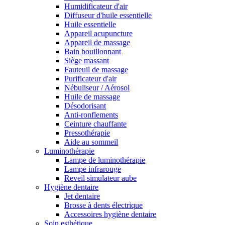
Humidificateur d'air
Diffuseur d'huile essentielle
Huile essentielle
Appareil acupuncture
Appareil de massage
Bain bouillonnant
Siège massant
Fauteuil de massage
Purificateur d'air
Nébuliseur / Aérosol
Huile de massage
Désodorisant
Anti-ronflements
Ceinture chauffante
Pressothérapie
Aide au sommeil
Luminothérapie
Lampe de luminothérapie
Lampe infrarouge
Reveil simulateur aube
Hygiène dentaire
Jet dentaire
Brosse à dents électrique
Accessoires hygiène dentaire
Soin esthétique