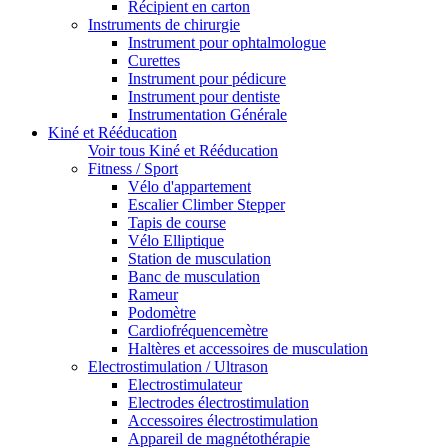
Récipient en carton
Instruments de chirurgie
Instrument pour ophtalmologue
Curettes
Instrument pour pédicure
Instrument pour dentiste
Instrumentation Générale
Kiné et Rééducation
Voir tous Kiné et Rééducation
Fitness / Sport
Vélo d'appartement
Escalier Climber Stepper
Tapis de course
Vélo Elliptique
Station de musculation
Banc de musculation
Rameur
Podomètre
Cardiofréquencemètre
Haltères et accessoires de musculation
Electrostimulation / Ultrason
Electrostimulateur
Electrodes électrostimulation
Accessoires électrostimulation
Appareil de magnétothérapie