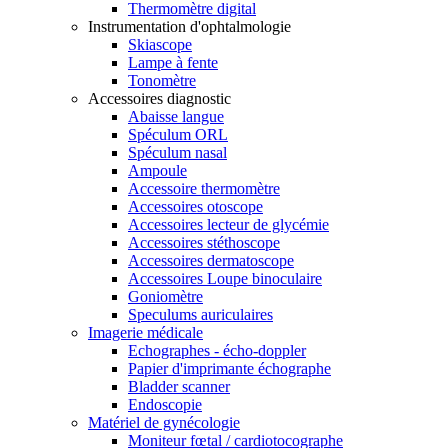
Thermomètre digital
Instrumentation d'ophtalmologie
Skiascope
Lampe à fente
Tonomètre
Accessoires diagnostic
Abaisse langue
Spéculum ORL
Spéculum nasal
Ampoule
Accessoire thermomètre
Accessoires otoscope
Accessoires lecteur de glycémie
Accessoires stéthoscope
Accessoires dermatoscope
Accessoires Loupe binoculaire
Goniomètre
Speculums auriculaires
Imagerie médicale
Echographes - écho-doppler
Papier d'imprimante échographe
Bladder scanner
Endoscopie
Matériel de gynécologie
Moniteur fœtal / cardiotocographe