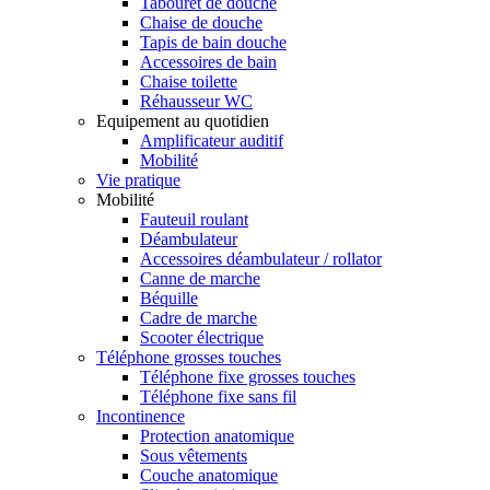
Tabouret de douche
Chaise de douche
Tapis de bain douche
Accessoires de bain
Chaise toilette
Réhausseur WC
Equipement au quotidien
Amplificateur auditif
Mobilité
Vie pratique
Mobilité
Fauteuil roulant
Déambulateur
Accessoires déambulateur / rollator
Canne de marche
Béquille
Cadre de marche
Scooter électrique
Téléphone grosses touches
Téléphone fixe grosses touches
Téléphone fixe sans fil
Incontinence
Protection anatomique
Sous vêtements
Couche anatomique