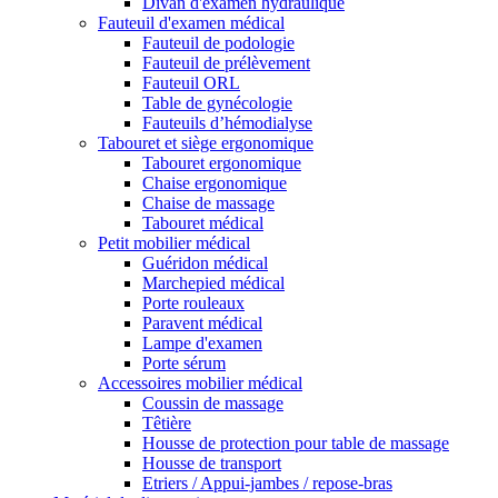
Divan d'examen hydraulique
Fauteuil d'examen médical
Fauteuil de podologie
Fauteuil de prélèvement
Fauteuil ORL
Table de gynécologie
Fauteuils d’hémodialyse
Tabouret et siège ergonomique
Tabouret ergonomique
Chaise ergonomique
Chaise de massage
Tabouret médical
Petit mobilier médical
Guéridon médical
Marchepied médical
Porte rouleaux
Paravent médical
Lampe d'examen
Porte sérum
Accessoires mobilier médical
Coussin de massage
Têtière
Housse de protection pour table de massage
Housse de transport
Etriers / Appui-jambes / repose-bras