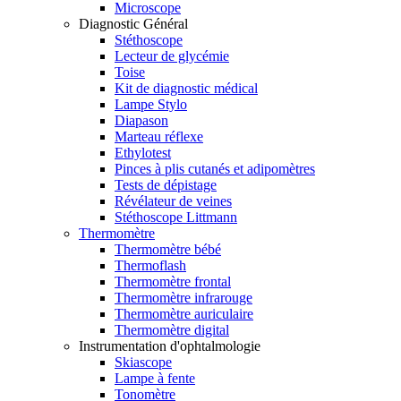
Microscope
Diagnostic Général
Stéthoscope
Lecteur de glycémie
Toise
Kit de diagnostic médical
Lampe Stylo
Diapason
Marteau réflexe
Ethylotest
Pinces à plis cutanés et adipomètres
Tests de dépistage
Révélateur de veines
Stéthoscope Littmann
Thermomètre
Thermomètre bébé
Thermoflash
Thermomètre frontal
Thermomètre infrarouge
Thermomètre auriculaire
Thermomètre digital
Instrumentation d'ophtalmologie
Skiascope
Lampe à fente
Tonomètre