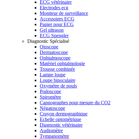
ECG vétérinaire
Electrodes ecg
Moniteur de surveillance
Accessoires ECG
Papier pour ECG
Gel ultrason
ECG Spengler
Diagnostic Spécialisé
Otoscope
Dermatoscope
Ophtalmoscope
Matériel ophtalmologie
Trousse combinée
Lampe loupe
Loupe binoculaire
Oxymètre de pouls
Podoscope
Spiromètre
Capnographes pour mesure du CO2
Négatoscope
Crayon dermographique
Echelle optométrique
Diagnostic vétérinaire
Audiomètre
Tympanomètre