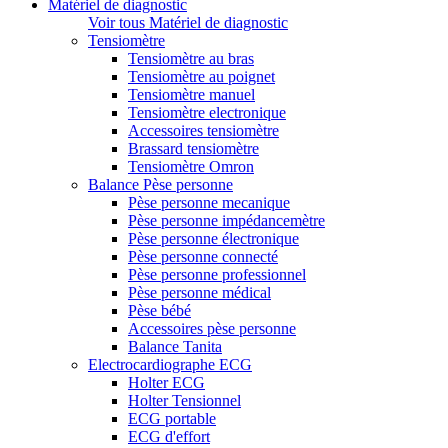
Matériel de diagnostic
Voir tous Matériel de diagnostic
Tensiomètre
Tensiomètre au bras
Tensiomètre au poignet
Tensiomètre manuel
Tensiomètre electronique
Accessoires tensiomètre
Brassard tensiomètre
Tensiomètre Omron
Balance Pèse personne
Pèse personne mecanique
Pèse personne impédancemètre
Pèse personne électronique
Pèse personne connecté
Pèse personne professionnel
Pèse personne médical
Pèse bébé
Accessoires pèse personne
Balance Tanita
Electrocardiographe ECG
Holter ECG
Holter Tensionnel
ECG portable
ECG d'effort