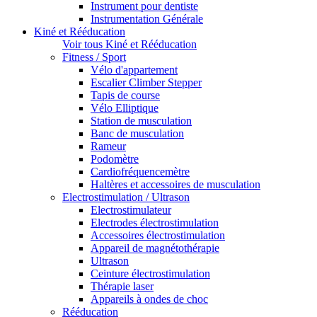
Instrument pour dentiste
Instrumentation Générale
Kiné et Rééducation
Voir tous Kiné et Rééducation
Fitness / Sport
Vélo d'appartement
Escalier Climber Stepper
Tapis de course
Vélo Elliptique
Station de musculation
Banc de musculation
Rameur
Podomètre
Cardiofréquencemètre
Haltères et accessoires de musculation
Electrostimulation / Ultrason
Electrostimulateur
Electrodes électrostimulation
Accessoires électrostimulation
Appareil de magnétothérapie
Ultrason
Ceinture électrostimulation
Thérapie laser
Appareils à ondes de choc
Rééducation