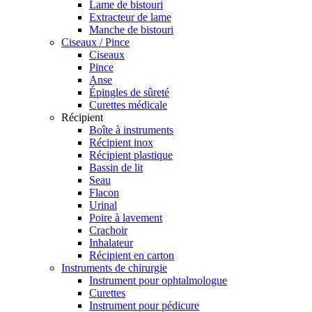
Lame de bistouri
Extracteur de lame
Manche de bistouri
Ciseaux / Pince
Ciseaux
Pince
Anse
Épingles de sûreté
Curettes médicale
Récipient
Boîte à instruments
Récipient inox
Récipient plastique
Bassin de lit
Seau
Flacon
Urinal
Poire à lavement
Crachoir
Inhalateur
Récipient en carton
Instruments de chirurgie
Instrument pour ophtalmologue
Curettes
Instrument pour pédicure