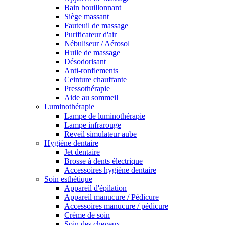
Bain bouillonnant
Siège massant
Fauteuil de massage
Purificateur d'air
Nébuliseur / Aérosol
Huile de massage
Désodorisant
Anti-ronflements
Ceinture chauffante
Pressothérapie
Aide au sommeil
Luminothérapie
Lampe de luminothérapie
Lampe infrarouge
Reveil simulateur aube
Hygiène dentaire
Jet dentaire
Brosse à dents électrique
Accessoires hygiène dentaire
Soin esthétique
Appareil d'épilation
Appareil manucure / Pédicure
Accessoires manucure / pédicure
Crème de soin
Soin des cheveux