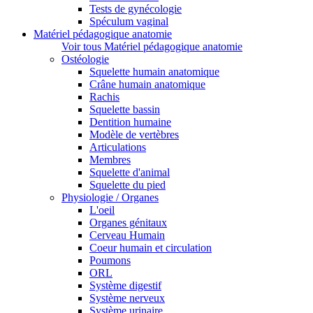
Tests de gynécologie
Spéculum vaginal
Matériel pédagogique anatomie
Voir tous Matériel pédagogique anatomie
Ostéologie
Squelette humain anatomique
Crâne humain anatomique
Rachis
Squelette bassin
Dentition humaine
Modèle de vertèbres
Articulations
Membres
Squelette d'animal
Squelette du pied
Physiologie / Organes
L'oeil
Organes génitaux
Cerveau Humain
Coeur humain et circulation
Poumons
ORL
Système digestif
Système nerveux
Système urinaire