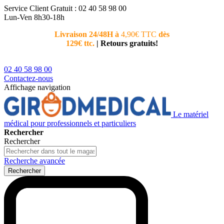
Service Client
Gratuit : 02 40 58 98 00
Lun-Ven 8h30-18h
Livraison 24/48H à
4,90€ TTC
dès
Nouvea
129€ ttc.
|
Retours gratuits!
téléphoni
conseiller
02 40 58 98 00
Contactez-nous
Affichage navigation
Le matériel
médical pour professionnels et particuliers
Rechercher
Rechercher
Recherche avancée
Rechercher