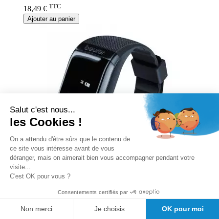
TTC
18,49 €
Ajouter au panier
Salut c'est nous...
les Cookies !
On a attendu d'être sûrs que le contenu de
ce site vous intéresse avant de vous
déranger, mais on aimerait bien vous accompagner pendant votre
visite...
C'est OK pour vous ?
Consentements certifiés par
Non merci
Je choisis
OK pour moi
Capteur d’activité AS 97 Beurer