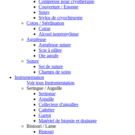
Compresse pour cryothérapie
Couverture / Eponge
Spray
Stylos de cryochirurgie
Coton / Stérilisation
Coton
Alcool isopropylique
Agrafeuse
Agrafeuse suture
Scie à plâtre
Ote agrafe
Suture
Set de suture
Champs de soins
Instrumentation
Voir tous Instrumentation
Seringue / Aiguille
Seringue
Aiguille
Collecteur d'aiguilles
Cathéter
Garrot
Matériel de biopsie et drainage
Bistouri / Lame
Bistouri