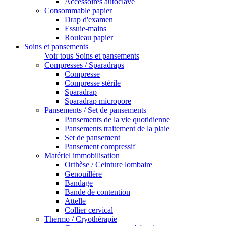
Accessoires autoclave
Consommable papier
Drap d'examen
Essuie-mains
Rouleau papier
Soins et pansements
Voir tous Soins et pansements
Compresses / Sparadraps
Compresse
Compresse stérile
Sparadrap
Sparadrap micropore
Pansements / Set de pansements
Pansements de la vie quotidienne
Pansements traitement de la plaie
Set de pansement
Pansement compressif
Matériel immobilisation
Orthèse / Ceinture lombaire
Genouillère
Bandage
Bande de contention
Attelle
Collier cervical
Thermo / Cryothérapie