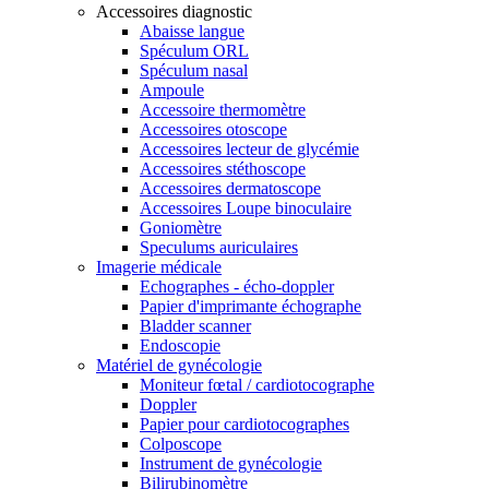
Accessoires diagnostic
Abaisse langue
Spéculum ORL
Spéculum nasal
Ampoule
Accessoire thermomètre
Accessoires otoscope
Accessoires lecteur de glycémie
Accessoires stéthoscope
Accessoires dermatoscope
Accessoires Loupe binoculaire
Goniomètre
Speculums auriculaires
Imagerie médicale
Echographes - écho-doppler
Papier d'imprimante échographe
Bladder scanner
Endoscopie
Matériel de gynécologie
Moniteur fœtal / cardiotocographe
Doppler
Papier pour cardiotocographes
Colposcope
Instrument de gynécologie
Bilirubinomètre