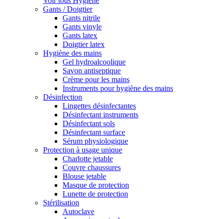
Voir tous Hygiène
Gants / Doigtier
Gants nitrile
Gants vinyle
Gants latex
Doigtier latex
Hygiène des mains
Gel hydroalcoolique
Savon antiseptique
Crème pour les mains
Instruments pour hygiène des mains
Désinfection
Lingettes désinfectantes
Désinfectant instruments
Désinfectant sols
Désinfectant surface
Sérum physiologique
Protection à usage unique
Charlotte jetable
Couvre chaussures
Blouse jetable
Masque de protection
Lunette de protection
Stérilisation
Autoclave