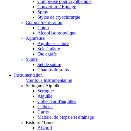
Compresse pour cryothérapie
Couverture / Eponge
Spray
Stylos de cryochirurgie
Coton / Stérilisation
Coton
Alcool isopropylique
Agrafeuse
Agrafeuse suture
Scie à plâtre
Ote agrafe
Suture
Set de suture
Champs de soins
Instrumentation
Voir tous Instrumentation
Seringue / Aiguille
Seringue
Aiguille
Collecteur d'aiguilles
Cathéter
Garrot
Matériel de biopsie et drainage
Bistouri / Lame
Bistouri