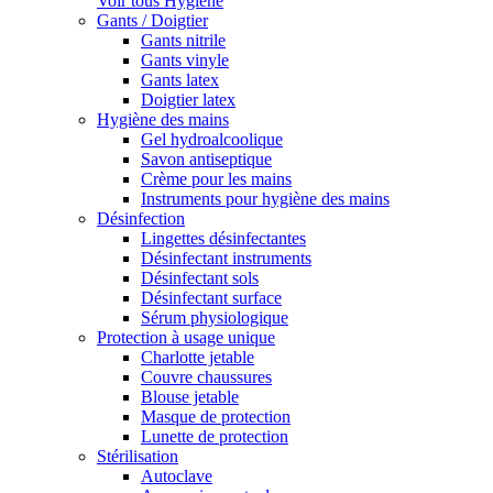
Voir tous Hygiène
Gants / Doigtier
Gants nitrile
Gants vinyle
Gants latex
Doigtier latex
Hygiène des mains
Gel hydroalcoolique
Savon antiseptique
Crème pour les mains
Instruments pour hygiène des mains
Désinfection
Lingettes désinfectantes
Désinfectant instruments
Désinfectant sols
Désinfectant surface
Sérum physiologique
Protection à usage unique
Charlotte jetable
Couvre chaussures
Blouse jetable
Masque de protection
Lunette de protection
Stérilisation
Autoclave