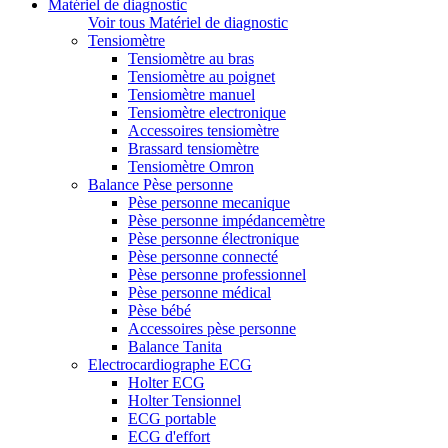
Matériel de diagnostic
Voir tous Matériel de diagnostic
Tensiomètre
Tensiomètre au bras
Tensiomètre au poignet
Tensiomètre manuel
Tensiomètre electronique
Accessoires tensiomètre
Brassard tensiomètre
Tensiomètre Omron
Balance Pèse personne
Pèse personne mecanique
Pèse personne impédancemètre
Pèse personne électronique
Pèse personne connecté
Pèse personne professionnel
Pèse personne médical
Pèse bébé
Accessoires pèse personne
Balance Tanita
Electrocardiographe ECG
Holter ECG
Holter Tensionnel
ECG portable
ECG d'effort