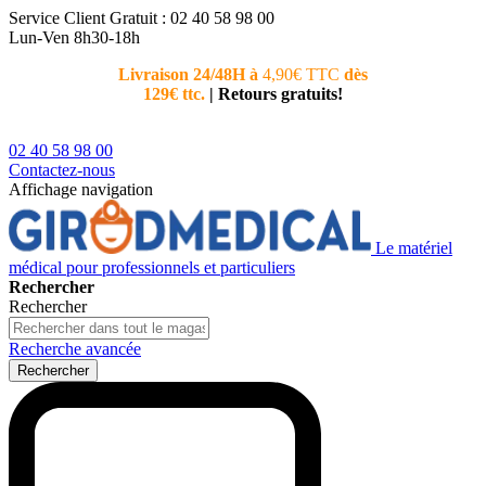
Service Client
Gratuit : 02 40 58 98 00
Lun-Ven 8h30-18h
Livraison 24/48H à
4,90€ TTC
dès
Nouvea
129€ ttc.
|
Retours gratuits!
téléphoni
conseiller
02 40 58 98 00
Contactez-nous
Affichage navigation
Le matériel
médical pour professionnels et particuliers
Rechercher
Rechercher
Recherche avancée
Rechercher