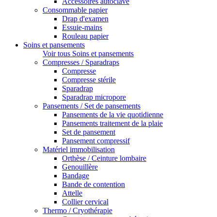
Accessoires autoclave
Consommable papier
Drap d'examen
Essuie-mains
Rouleau papier
Soins et pansements
Voir tous Soins et pansements
Compresses / Sparadraps
Compresse
Compresse stérile
Sparadrap
Sparadrap micropore
Pansements / Set de pansements
Pansements de la vie quotidienne
Pansements traitement de la plaie
Set de pansement
Pansement compressif
Matériel immobilisation
Orthèse / Ceinture lombaire
Genouillère
Bandage
Bande de contention
Attelle
Collier cervical
Thermo / Cryothérapie