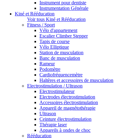
Instrument pour dentiste
Instrumentation Générale
Kiné et Rééducation
Voir tous Kiné et Rééducation
Fitness / Sport
Vélo d'appartement
Escalier Climber Stepper
Tapis de course
Vélo Elliptique
Station de musculation
Banc de musculation
Rameur
Podomètre
Cardiofréquencemètre
Haltères et accessoires de musculation
Electrostimulation / Ultrason
Electrostimulateur
Electrodes électrostimulation
Accessoires électrostimulation
Appareil de magnétothérapie
Ultrason
Ceinture électrostimulation
Thérapie laser
Appareils à ondes de choc
Rééducation