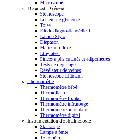
Microscope
Diagnostic Général
Stéthoscope
Lecteur de glycémie
Toise
Kit de diagnostic médical
Lampe Stylo
Diapason
Marteau réflexe
Ethylotest
Pinces à plis cutanés et adipomètres
Tests de dépistage
Révélateur de veines
Stéthoscope Littmann
Thermomètre
Thermomètre bébé
Thermoflash
Thermomètre frontal
Thermomètre infrarouge
Thermomètre auriculaire
Thermomètre digital
Instrumentation d'ophtalmologie
Skiascope
Lampe à fente
Tonomètre