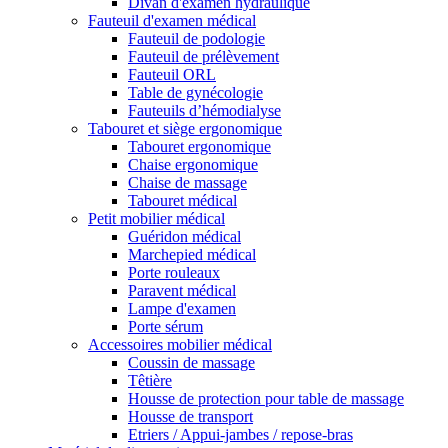
Divan d'examen hydraulique
Fauteuil d'examen médical
Fauteuil de podologie
Fauteuil de prélèvement
Fauteuil ORL
Table de gynécologie
Fauteuils d’hémodialyse
Tabouret et siège ergonomique
Tabouret ergonomique
Chaise ergonomique
Chaise de massage
Tabouret médical
Petit mobilier médical
Guéridon médical
Marchepied médical
Porte rouleaux
Paravent médical
Lampe d'examen
Porte sérum
Accessoires mobilier médical
Coussin de massage
Têtière
Housse de protection pour table de massage
Housse de transport
Etriers / Appui-jambes / repose-bras