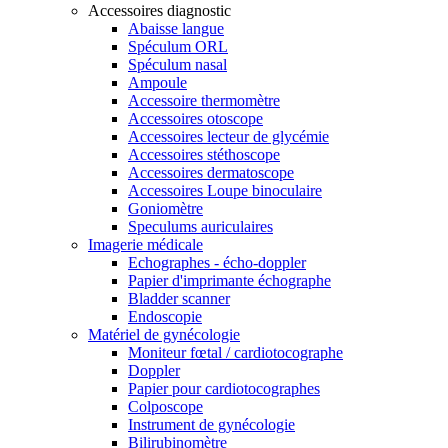
Accessoires diagnostic
Abaisse langue
Spéculum ORL
Spéculum nasal
Ampoule
Accessoire thermomètre
Accessoires otoscope
Accessoires lecteur de glycémie
Accessoires stéthoscope
Accessoires dermatoscope
Accessoires Loupe binoculaire
Goniomètre
Speculums auriculaires
Imagerie médicale
Echographes - écho-doppler
Papier d'imprimante échographe
Bladder scanner
Endoscopie
Matériel de gynécologie
Moniteur fœtal / cardiotocographe
Doppler
Papier pour cardiotocographes
Colposcope
Instrument de gynécologie
Bilirubinomètre