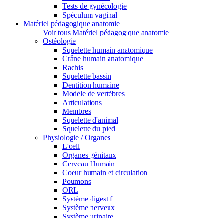
Tests de gynécologie
Spéculum vaginal
Matériel pédagogique anatomie
Voir tous Matériel pédagogique anatomie
Ostéologie
Squelette humain anatomique
Crâne humain anatomique
Rachis
Squelette bassin
Dentition humaine
Modèle de vertèbres
Articulations
Membres
Squelette d'animal
Squelette du pied
Physiologie / Organes
L'oeil
Organes génitaux
Cerveau Humain
Coeur humain et circulation
Poumons
ORL
Système digestif
Système nerveux
Système urinaire