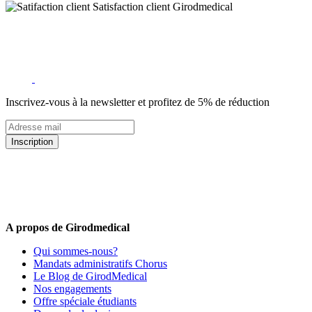
Satisfaction client Girodmedical
Inscrivez-vous à la newsletter et profitez de 5% de réduction
Inscription
5% de remise valable sur votre prochaine commande de matériel
médical !
Offres promotionnelles, nouveautés, dernières tendances : soyez les
premiers informés !
A propos de Girodmedical
Qui sommes-nous?
Mandats administratifs Chorus
Le Blog de GirodMedical
Nos engagements
Offre spéciale étudiants