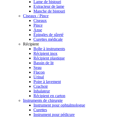
Lame de bistouri
Extracteur de lame
Manche de bistouri
Ciseaux / Pince
Ciseaux
Pince
Anse
Épingles de sûreté
Curettes médicale
Récipient
Boîte à instruments
Récipient inox
Récipient plastique
Bassin de lit
Seau
Flacon
Urinal
Poire à lavement
Crachoir
Inhalateur
Récipient en carton
Instruments de chirurgie
Instrument pour ophtalmologue
Curettes
Instrument pour pédicure