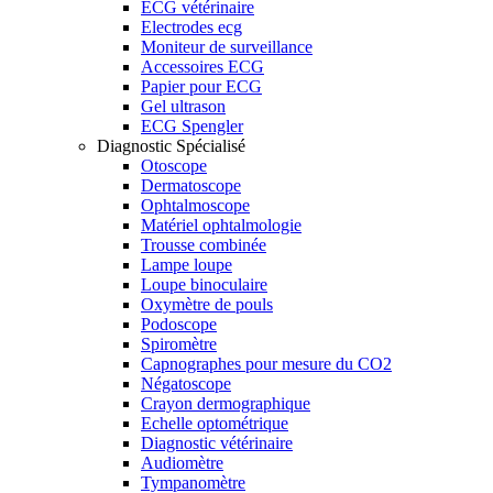
ECG vétérinaire
Electrodes ecg
Moniteur de surveillance
Accessoires ECG
Papier pour ECG
Gel ultrason
ECG Spengler
Diagnostic Spécialisé
Otoscope
Dermatoscope
Ophtalmoscope
Matériel ophtalmologie
Trousse combinée
Lampe loupe
Loupe binoculaire
Oxymètre de pouls
Podoscope
Spiromètre
Capnographes pour mesure du CO2
Négatoscope
Crayon dermographique
Echelle optométrique
Diagnostic vétérinaire
Audiomètre
Tympanomètre