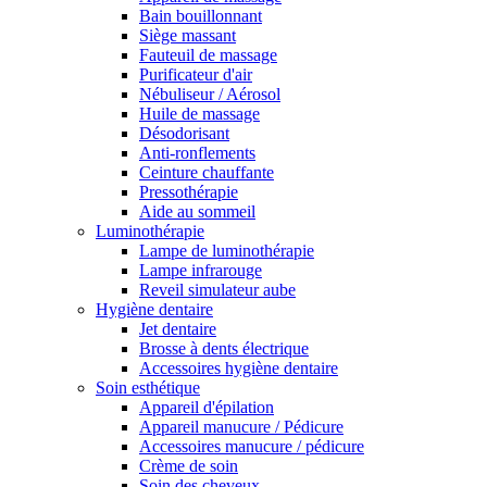
Bain bouillonnant
Siège massant
Fauteuil de massage
Purificateur d'air
Nébuliseur / Aérosol
Huile de massage
Désodorisant
Anti-ronflements
Ceinture chauffante
Pressothérapie
Aide au sommeil
Luminothérapie
Lampe de luminothérapie
Lampe infrarouge
Reveil simulateur aube
Hygiène dentaire
Jet dentaire
Brosse à dents électrique
Accessoires hygiène dentaire
Soin esthétique
Appareil d'épilation
Appareil manucure / Pédicure
Accessoires manucure / pédicure
Crème de soin
Soin des cheveux