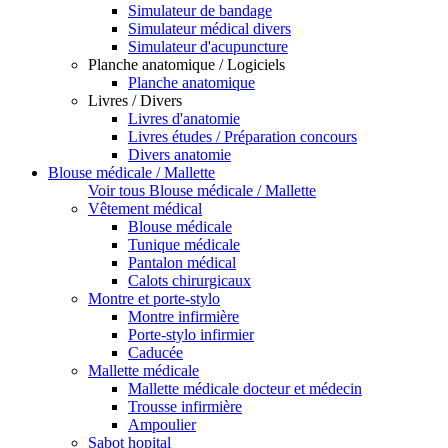
Simulateur de bandage
Simulateur médical divers
Simulateur d'acupuncture
Planche anatomique / Logiciels
Planche anatomique
Livres / Divers
Livres d'anatomie
Livres études / Préparation concours
Divers anatomie
Blouse médicale / Mallette
Voir tous Blouse médicale / Mallette
Vêtement médical
Blouse médicale
Tunique médicale
Pantalon médical
Calots chirurgicaux
Montre et porte-stylo
Montre infirmière
Porte-stylo infirmier
Caducée
Mallette médicale
Mallette médicale docteur et médecin
Trousse infirmière
Ampoulier
Sabot hopital