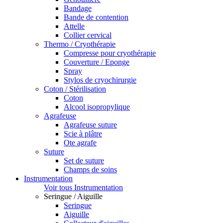
Bandage
Bande de contention
Attelle
Collier cervical
Thermo / Cryothérapie
Compresse pour cryothérapie
Couverture / Eponge
Spray
Stylos de cryochirurgie
Coton / Stérilisation
Coton
Alcool isopropylique
Agrafeuse
Agrafeuse suture
Scie à plâtre
Ote agrafe
Suture
Set de suture
Champs de soins
Instrumentation
Voir tous Instrumentation
Seringue / Aiguille
Seringue
Aiguille