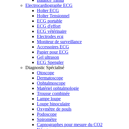
Balance Tanita
Electrocardiographe ECG
Holter ECG
Holter Tensionnel
ECG portable
ECG d'effort
ECG vétérinaire
Electrodes ecg
Moniteur de surveillance
Accessoires ECG
Papier pour ECG
Gel ultrason
ECG Spengler
Diagnostic Spécialisé
Otoscope
Dermatoscope
Ophtalmoscope
Matériel ophtalmologie
Trousse combinée
Lampe loupe
Loupe binoculaire
Oxymètre de pouls
Podoscope
Spiromètre
Capnographes pour mesure du CO2