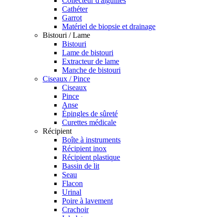
Collecteur d'aiguilles
Cathéter
Garrot
Matériel de biopsie et drainage
Bistouri / Lame
Bistouri
Lame de bistouri
Extracteur de lame
Manche de bistouri
Ciseaux / Pince
Ciseaux
Pince
Anse
Épingles de sûreté
Curettes médicale
Récipient
Boîte à instruments
Récipient inox
Récipient plastique
Bassin de lit
Seau
Flacon
Urinal
Poire à lavement
Crachoir