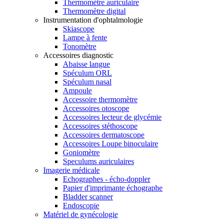
Thermomètre auriculaire
Thermomètre digital
Instrumentation d'ophtalmologie
Skiascope
Lampe à fente
Tonomètre
Accessoires diagnostic
Abaisse langue
Spéculum ORL
Spéculum nasal
Ampoule
Accessoire thermomètre
Accessoires otoscope
Accessoires lecteur de glycémie
Accessoires stéthoscope
Accessoires dermatoscope
Accessoires Loupe binoculaire
Goniomètre
Speculums auriculaires
Imagerie médicale
Echographes - écho-doppler
Papier d'imprimante échographe
Bladder scanner
Endoscopie
Matériel de gynécologie