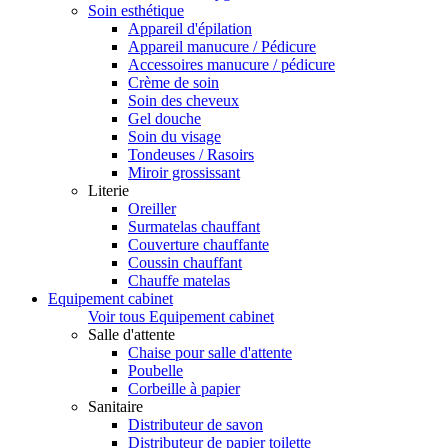
Soin esthétique
Appareil d'épilation
Appareil manucure / Pédicure
Accessoires manucure / pédicure
Crème de soin
Soin des cheveux
Gel douche
Soin du visage
Tondeuses / Rasoirs
Miroir grossissant
Literie
Oreiller
Surmatelas chauffant
Couverture chauffante
Coussin chauffant
Chauffe matelas
Equipement cabinet
Voir tous Equipement cabinet
Salle d'attente
Chaise pour salle d'attente
Poubelle
Corbeille à papier
Sanitaire
Distributeur de savon
Distributeur de papier toilette