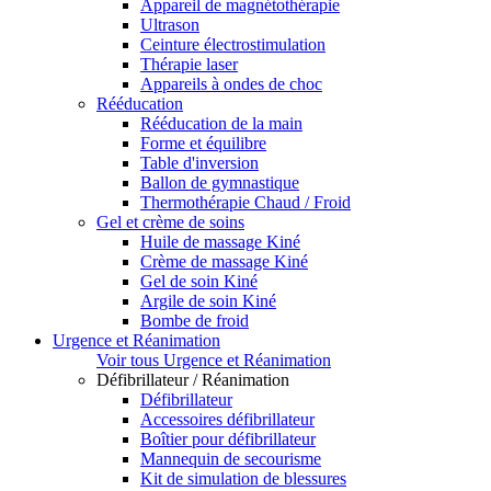
Appareil de magnétothérapie
Ultrason
Ceinture électrostimulation
Thérapie laser
Appareils à ondes de choc
Rééducation
Rééducation de la main
Forme et équilibre
Table d'inversion
Ballon de gymnastique
Thermothérapie Chaud / Froid
Gel et crème de soins
Huile de massage Kiné
Crème de massage Kiné
Gel de soin Kiné
Argile de soin Kiné
Bombe de froid
Urgence et Réanimation
Voir tous Urgence et Réanimation
Défibrillateur / Réanimation
Défibrillateur
Accessoires défibrillateur
Boîtier pour défibrillateur
Mannequin de secourisme
Kit de simulation de blessures