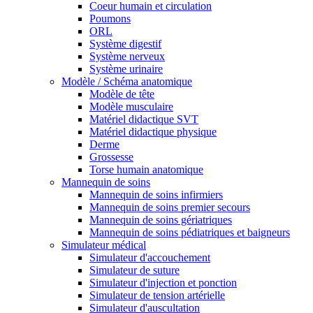
Coeur humain et circulation
Poumons
ORL
Système digestif
Système nerveux
Système urinaire
Modèle / Schéma anatomique
Modèle de tête
Modèle musculaire
Matériel didactique SVT
Matériel didactique physique
Derme
Grossesse
Torse humain anatomique
Mannequin de soins
Mannequin de soins infirmiers
Mannequin de soins premier secours
Mannequin de soins gériatriques
Mannequin de soins pédiatriques et baigneurs
Simulateur médical
Simulateur d'accouchement
Simulateur de suture
Simulateur d'injection et ponction
Simulateur de tension artérielle
Simulateur d'auscultation