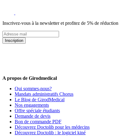
Inscrivez-vous à la newsletter et profitez de 5% de réduction
Inscription
5% de remise valable sur votre prochaine commande de matériel
médical !
Offres promotionnelles, nouveautés, dernières tendances : soyez les
premiers informés !
A propos de Girodmedical
Qui sommes-nous?
Mandats administratifs Chorus
Le Blog de GirodMedical
Nos engagements
Offre spéciale étudiants
Demande de devis
Bon de commande PDF
Découvrez Doctolib pour les médecins
Découvrez Doctolib : le logiciel kiné