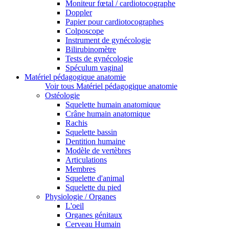
Moniteur fœtal / cardiotocographe
Doppler
Papier pour cardiotocographes
Colposcope
Instrument de gynécologie
Bilirubinomètre
Tests de gynécologie
Spéculum vaginal
Matériel pédagogique anatomie
Voir tous Matériel pédagogique anatomie
Ostéologie
Squelette humain anatomique
Crâne humain anatomique
Rachis
Squelette bassin
Dentition humaine
Modèle de vertèbres
Articulations
Membres
Squelette d'animal
Squelette du pied
Physiologie / Organes
L'oeil
Organes génitaux
Cerveau Humain