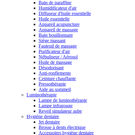
Bain de paraffine
Humidificateur d'air
Diffuseur d'huile essentielle
Huile essentielle
Appareil acupuncture
Appareil de massage
Bain bouillonnant
Siège massant
Fauteuil de massage
Purificateur d'air
Nébuliseur / Aérosol
Huile de massage
Désodorisant
Anti-ronflements
Ceinture chauffante
Pressothérapie
Aide au sommeil
Luminothérapie
Lampe de luminothérapie
Lampe infrarouge
Reveil simulateur aube
Hygiène dentaire
Jet dentaire
Brosse à dents électrique
Accessoires hygiène dentaire