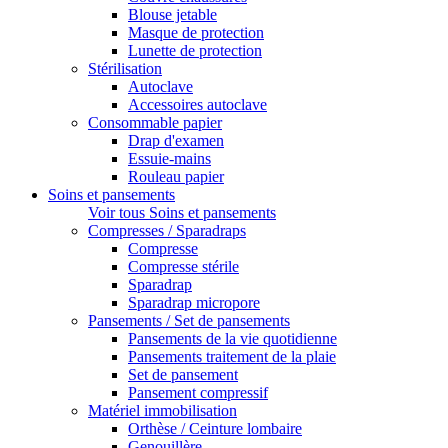
Blouse jetable
Masque de protection
Lunette de protection
Stérilisation
Autoclave
Accessoires autoclave
Consommable papier
Drap d'examen
Essuie-mains
Rouleau papier
Soins et pansements
Voir tous Soins et pansements
Compresses / Sparadraps
Compresse
Compresse stérile
Sparadrap
Sparadrap micropore
Pansements / Set de pansements
Pansements de la vie quotidienne
Pansements traitement de la plaie
Set de pansement
Pansement compressif
Matériel immobilisation
Orthèse / Ceinture lombaire
Genouillère