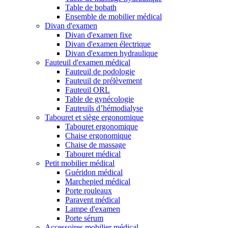
Table de bobath
Ensemble de mobilier médical
Divan d'examen
Divan d'examen fixe
Divan d'examen électrique
Divan d'examen hydraulique
Fauteuil d'examen médical
Fauteuil de podologie
Fauteuil de prélèvement
Fauteuil ORL
Table de gynécologie
Fauteuils d’hémodialyse
Tabouret et siège ergonomique
Tabouret ergonomique
Chaise ergonomique
Chaise de massage
Tabouret médical
Petit mobilier médical
Guéridon médical
Marchepied médical
Porte rouleaux
Paravent médical
Lampe d'examen
Porte sérum
Accessoires mobilier médical