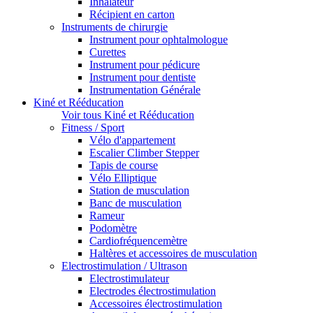
Inhalateur
Récipient en carton
Instruments de chirurgie
Instrument pour ophtalmologue
Curettes
Instrument pour pédicure
Instrument pour dentiste
Instrumentation Générale
Kiné et Rééducation
Voir tous Kiné et Rééducation
Fitness / Sport
Vélo d'appartement
Escalier Climber Stepper
Tapis de course
Vélo Elliptique
Station de musculation
Banc de musculation
Rameur
Podomètre
Cardiofréquencemètre
Haltères et accessoires de musculation
Electrostimulation / Ultrason
Electrostimulateur
Electrodes électrostimulation
Accessoires électrostimulation