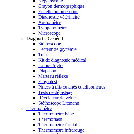
Négatoscope
Crayon dermographique
Echelle optométrique
Diagnostic vétérinaire
Audiomètre
Tympanomètre
Microscope
Diagnostic Général
Stéthoscope
Lecteur de glycémie
Toise
Kit de diagnostic médical
Lampe Stylo
Diapason
Marteau réflexe
Ethylotest
Pinces à plis cutanés et adipomètres
Tests de dépistage
Révélateur de veines
Stéthoscope Littmann
Thermomètre
Thermomètre bébé
Thermoflash
Thermomètre frontal
Thermomètre infrarouge