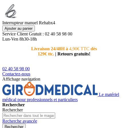
Interrupteur manuel Rehabx4
Ajouter au panier
Service Client
Gratuit : 02 40 58 98 00
Lun-Ven 8h30-18h
Livraison 24/48H à
4,90€ TTC
dès
Nouvea
129€ ttc.
|
Retours gratuits!
téléphoni
conseiller
02 40 58 98 00
Contactez-nous
Affichage navigation
Le matériel
médical pour professionnels et particuliers
Rechercher
Rechercher
Recherche avancée
Rechercher