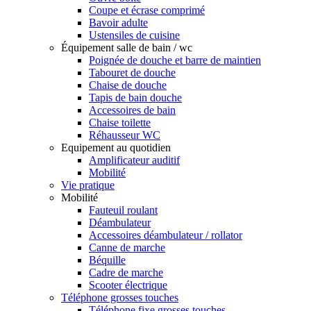
Coupe et écrase comprimé
Bavoir adulte
Ustensiles de cuisine
Équipement salle de bain / wc
Poignée de douche et barre de maintien
Tabouret de douche
Chaise de douche
Tapis de bain douche
Accessoires de bain
Chaise toilette
Réhausseur WC
Equipement au quotidien
Amplificateur auditif
Mobilité
Vie pratique
Mobilité
Fauteuil roulant
Déambulateur
Accessoires déambulateur / rollator
Canne de marche
Béquille
Cadre de marche
Scooter électrique
Téléphone grosses touches
Téléphone fixe grosses touches