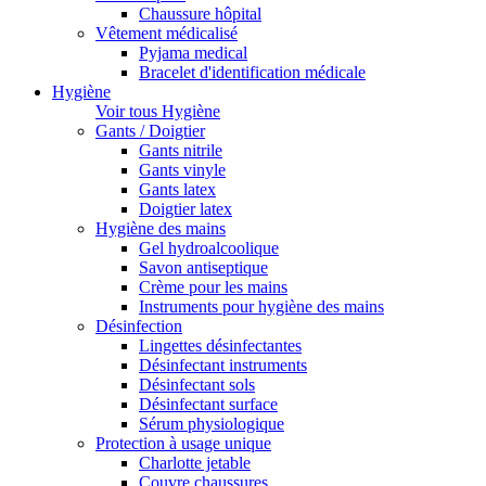
Chaussure hôpital
Vêtement médicalisé
Pyjama medical
Bracelet d'identification médicale
Hygiène
Voir tous Hygiène
Gants / Doigtier
Gants nitrile
Gants vinyle
Gants latex
Doigtier latex
Hygiène des mains
Gel hydroalcoolique
Savon antiseptique
Crème pour les mains
Instruments pour hygiène des mains
Désinfection
Lingettes désinfectantes
Désinfectant instruments
Désinfectant sols
Désinfectant surface
Sérum physiologique
Protection à usage unique
Charlotte jetable
Couvre chaussures