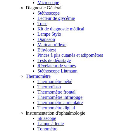
Microscope
Diagnostic Général
Stéthoscope
Lecteur de glycémie
Toise
Kit de diagnostic médical
Lampe Stylo
Diapason
Marteau réflexe
Ethylotest
Pinces à plis cutanés et adipomètres
Tests de dépistage
Révélateur de veines
Stéthoscope Littmann
Thermomètre
Thermomètre bébé
Thermoflash
Thermomètre frontal
Thermomètre infrarouge
Thermomètre auriculaire
Thermomètre digital
Instrumentation d'ophtalmologie
Skiascope
Lampe à fente
Tonomètre