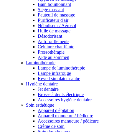
Bain bouillonnant
Siège massant
Fauteuil de massage
Purificateur d'air
Nébuliseur / Aérosol
Huile de massage
Désodorisant
Anti-ronflements
Ceinture chauffante
Pressothérapie
Aide au sommeil
Luminothérapie
Lampe de luminothérapie
Lampe infrarouge
Reveil simulateur aube
Hygiène dentaire
Jet dentaire
Brosse à dents électrique
Accessoires hygiène dentaire
Soin esthétique
Appareil d'épilation
Appareil manucure / Pédicure
Accessoires manucure / pédicure
Crème de soin
Soin des cheveux