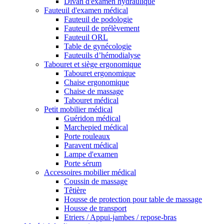
Divan d'examen hydraulique
Fauteuil d'examen médical
Fauteuil de podologie
Fauteuil de prélèvement
Fauteuil ORL
Table de gynécologie
Fauteuils d’hémodialyse
Tabouret et siège ergonomique
Tabouret ergonomique
Chaise ergonomique
Chaise de massage
Tabouret médical
Petit mobilier médical
Guéridon médical
Marchepied médical
Porte rouleaux
Paravent médical
Lampe d'examen
Porte sérum
Accessoires mobilier médical
Coussin de massage
Têtière
Housse de protection pour table de massage
Housse de transport
Etriers / Appui-jambes / repose-bras