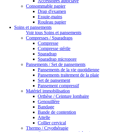
Accessoires autoclave
Consommable papier
Drap d'examen
Essuie-mains
Rouleau papier
Soins et pansements
Voir tous Soins et pansements
Compresses / Sparadraps
Compresse
Compresse stérile
Sparadrap
Sparadrap micropore
Pansements / Set de pansements
Pansements de la vie quotidienne
Pansements traitement de la plaie
Set de pansement
Pansement compressif
Matériel immobilisation
Orthèse / Ceinture lombaire
Genouillère
Bandage
Bande de contention
Attelle
Collier cervical
Thermo / Cryothérapie