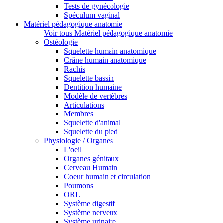
Tests de gynécologie
Spéculum vaginal
Matériel pédagogique anatomie
Voir tous Matériel pédagogique anatomie
Ostéologie
Squelette humain anatomique
Crâne humain anatomique
Rachis
Squelette bassin
Dentition humaine
Modèle de vertèbres
Articulations
Membres
Squelette d'animal
Squelette du pied
Physiologie / Organes
L'oeil
Organes génitaux
Cerveau Humain
Coeur humain et circulation
Poumons
ORL
Système digestif
Système nerveux
Système urinaire