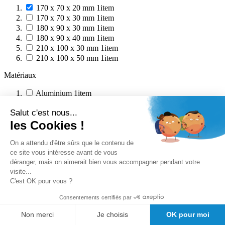
170 x 70 x 20 mm
1
item
170 x 70 x 30 mm
1
item
180 x 90 x 30 mm
1
item
180 x 90 x 40 mm
1
item
210 x 100 x 30 mm
1
item
210 x 100 x 50 mm
1
item
Matériaux
Aluminium
1
item
Prix
Salut c'est nous...
les Cookies !
On a attendu d'être sûrs que le contenu de
ce site vous intéresse avant de vous
déranger, mais on aimerait bien vous accompagner pendant votre
visite...
Nos avantages clients
C'est OK pour vous ?
Conseil avant vente
Meilleurs prix du web
Consentements certifiés par
Expedition sous 24/48h
Des
Non merci
Je choisis
OK pour moi
milliers de références de marque au meilleur prix.