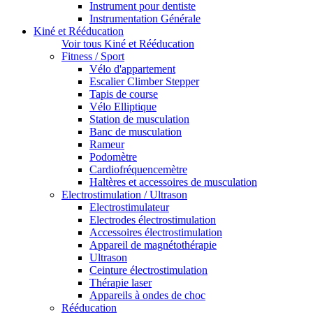
Instrument pour dentiste
Instrumentation Générale
Kiné et Rééducation
Voir tous Kiné et Rééducation
Fitness / Sport
Vélo d'appartement
Escalier Climber Stepper
Tapis de course
Vélo Elliptique
Station de musculation
Banc de musculation
Rameur
Podomètre
Cardiofréquencemètre
Haltères et accessoires de musculation
Electrostimulation / Ultrason
Electrostimulateur
Electrodes électrostimulation
Accessoires électrostimulation
Appareil de magnétothérapie
Ultrason
Ceinture électrostimulation
Thérapie laser
Appareils à ondes de choc
Rééducation