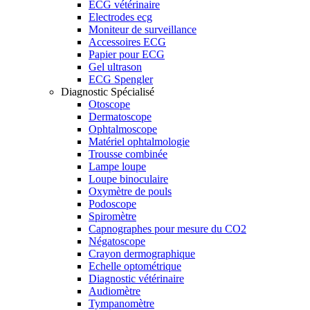
ECG vétérinaire
Electrodes ecg
Moniteur de surveillance
Accessoires ECG
Papier pour ECG
Gel ultrason
ECG Spengler
Diagnostic Spécialisé
Otoscope
Dermatoscope
Ophtalmoscope
Matériel ophtalmologie
Trousse combinée
Lampe loupe
Loupe binoculaire
Oxymètre de pouls
Podoscope
Spiromètre
Capnographes pour mesure du CO2
Négatoscope
Crayon dermographique
Echelle optométrique
Diagnostic vétérinaire
Audiomètre
Tympanomètre