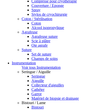
Compresse pour cryothérapie
Couverture / Eponge
Spray
Stylos de cryochirurgie
Coton / Stérilisation
Coton
Alcool isopropylique
Agrafeuse
Agrafeuse suture
Scie à plâtre
Ote agrafe
Suture
Set de suture
Champs de soins
Instrumentation
Voir tous Instrumentation
Seringue / Aiguille
Seringue
Aiguille
Collecteur d'aiguilles
Cathéter
Garrot
Matériel de biopsie et drainage
Bistouri / Lame
Bistouri