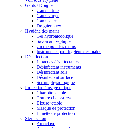
Voir tous Hygiène
Gants / Doigtier
Gants nitrile
Gants vinyle
Gants latex
Doigtier latex
Hygiène des mains
Gel hydroalcoolique
Savon antiseptique
Crème pour les mains
Instruments pour hygiène des mains
Désinfection
Lingettes désinfectantes
Désinfectant instruments
Désinfectant sols
Désinfectant surface
Sérum physiologique
Protection à usage unique
Charlotte jetable
Couvre chaussures
Blouse jetable
Masque de protection
Lunette de protection
Stérilisation
Autoclave