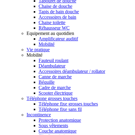
Tabouret de douche
Chaise de douche
Tapis de bain douche
Accessoires de bain
Chaise toilette
Réhausseur WC
Equipement au quotidien
Amplificateur auditif
Mobilité
Vie pratique
Mobilité
Fauteuil roulant
Déambulateur
Accessoires déambulateur / rollator
Canne de marche
Béquille
Cadre de marche
Scooter électrique
Téléphone grosses touches
Téléphone fixe grosses touches
Téléphone fixe sans fil
Incontinence
Protection anatomique
Sous vêtements
Couche anatomique