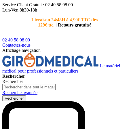
Service Client
Gratuit : 02 40 58 98 00
Lun-Ven 8h30-18h
Livraison 24/48H à
4,90€ TTC
dès
Nouvea
129€ ttc.
|
Retours gratuits!
téléphoni
conseiller
02 40 58 98 00
Contactez-nous
Affichage navigation
Le matériel
médical pour professionnels et particuliers
Rechercher
Rechercher
Recherche avancée
Rechercher