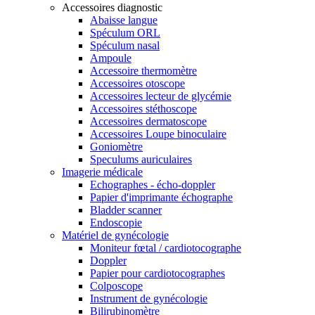
Accessoires diagnostic
Abaisse langue
Spéculum ORL
Spéculum nasal
Ampoule
Accessoire thermomètre
Accessoires otoscope
Accessoires lecteur de glycémie
Accessoires stéthoscope
Accessoires dermatoscope
Accessoires Loupe binoculaire
Goniomètre
Speculums auriculaires
Imagerie médicale
Echographes - écho-doppler
Papier d'imprimante échographe
Bladder scanner
Endoscopie
Matériel de gynécologie
Moniteur fœtal / cardiotocographe
Doppler
Papier pour cardiotocographes
Colposcope
Instrument de gynécologie
Bilirubinomètre