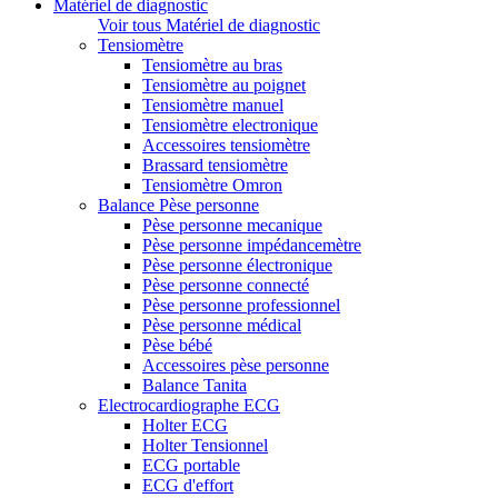
Matériel de diagnostic
Voir tous Matériel de diagnostic
Tensiomètre
Tensiomètre au bras
Tensiomètre au poignet
Tensiomètre manuel
Tensiomètre electronique
Accessoires tensiomètre
Brassard tensiomètre
Tensiomètre Omron
Balance Pèse personne
Pèse personne mecanique
Pèse personne impédancemètre
Pèse personne électronique
Pèse personne connecté
Pèse personne professionnel
Pèse personne médical
Pèse bébé
Accessoires pèse personne
Balance Tanita
Electrocardiographe ECG
Holter ECG
Holter Tensionnel
ECG portable
ECG d'effort