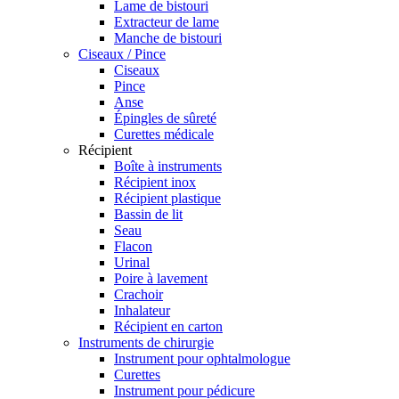
Lame de bistouri
Extracteur de lame
Manche de bistouri
Ciseaux / Pince
Ciseaux
Pince
Anse
Épingles de sûreté
Curettes médicale
Récipient
Boîte à instruments
Récipient inox
Récipient plastique
Bassin de lit
Seau
Flacon
Urinal
Poire à lavement
Crachoir
Inhalateur
Récipient en carton
Instruments de chirurgie
Instrument pour ophtalmologue
Curettes
Instrument pour pédicure