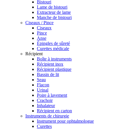
Bistouri
Lame de bistouri
Extracteur de lame
Manche de bistouri
Ciseaux / Pince
Ciseaux
Pince
Anse
Épingles de sûreté
Curettes médicale
Récipient
Boîte à instruments
Récipient inox
Récipient plastique
Bassin de lit
Seau
Flacon
Urinal
Poire à lavement
Crachoir
Inhalateur
Récipient en carton
Instruments de chirurgie
Instrument pour ophtalmologue
Curettes