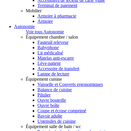
Accessoires de lecteur de carte vitale
Terminal de paiement
Mobilier
Armoire à pharmacie
Armoire
Autonomie
Voir tous Autonomie
Équipement chambre / salon
Fauteuil releveur
Babyphone
Lit médicalisé
Matelas anti-escarre
Lève-patient
Accessoire de transfert
Lampe de lecture
Équipement cuisine
Vaisselle et Couverts ergonomiques
Balance de cuisine
Pilulier
Ouvre bouteille
Ouvre boîte
Coupe et écrase comprimé
Bavoir adulte
Ustensiles de cuisine
Équipement salle de bain / wc