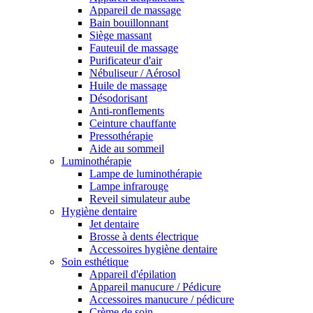
Appareil de massage
Bain bouillonnant
Siège massant
Fauteuil de massage
Purificateur d'air
Nébuliseur / Aérosol
Huile de massage
Désodorisant
Anti-ronflements
Ceinture chauffante
Pressothérapie
Aide au sommeil
Luminothérapie
Lampe de luminothérapie
Lampe infrarouge
Reveil simulateur aube
Hygiène dentaire
Jet dentaire
Brosse à dents électrique
Accessoires hygiène dentaire
Soin esthétique
Appareil d'épilation
Appareil manucure / Pédicure
Accessoires manucure / pédicure
Crème de soin