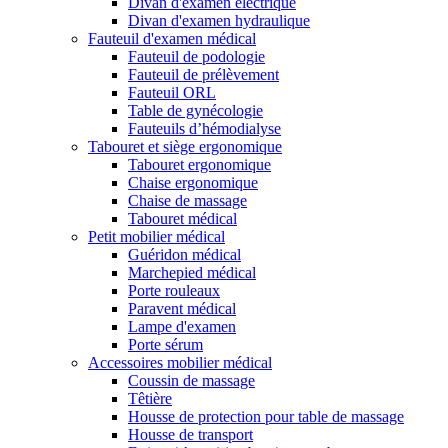
Divan d'examen électrique
Divan d'examen hydraulique
Fauteuil d'examen médical
Fauteuil de podologie
Fauteuil de prélèvement
Fauteuil ORL
Table de gynécologie
Fauteuils d’hémodialyse
Tabouret et siège ergonomique
Tabouret ergonomique
Chaise ergonomique
Chaise de massage
Tabouret médical
Petit mobilier médical
Guéridon médical
Marchepied médical
Porte rouleaux
Paravent médical
Lampe d'examen
Porte sérum
Accessoires mobilier médical
Coussin de massage
Têtière
Housse de protection pour table de massage
Housse de transport