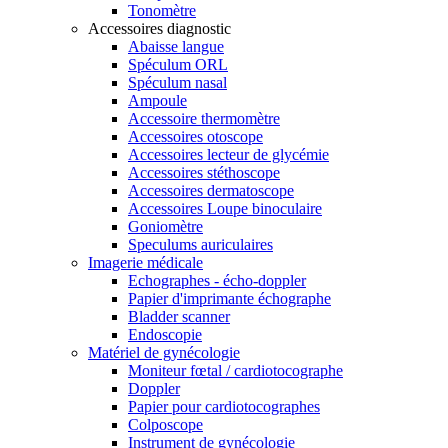
Tonomètre
Accessoires diagnostic
Abaisse langue
Spéculum ORL
Spéculum nasal
Ampoule
Accessoire thermomètre
Accessoires otoscope
Accessoires lecteur de glycémie
Accessoires stéthoscope
Accessoires dermatoscope
Accessoires Loupe binoculaire
Goniomètre
Speculums auriculaires
Imagerie médicale
Echographes - écho-doppler
Papier d'imprimante échographe
Bladder scanner
Endoscopie
Matériel de gynécologie
Moniteur fœtal / cardiotocographe
Doppler
Papier pour cardiotocographes
Colposcope
Instrument de gynécologie