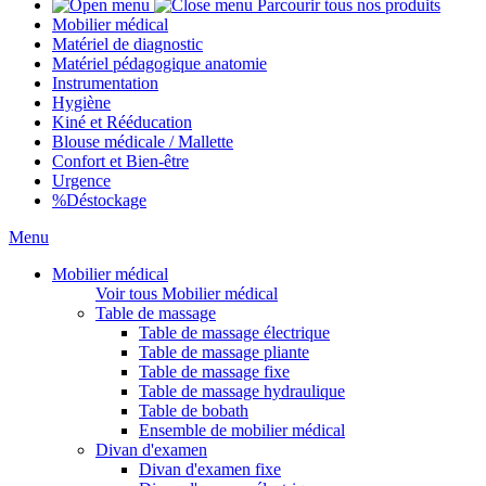
Parcourir tous nos produits
Mobilier médical
Matériel de diagnostic
Matériel pédagogique anatomie
Instrumentation
Hygiène
Kiné et Rééducation
Blouse médicale / Mallette
Confort et Bien-être
Urgence
%
Déstockage
Menu
Mobilier médical
Voir tous Mobilier médical
Table de massage
Table de massage électrique
Table de massage pliante
Table de massage fixe
Table de massage hydraulique
Table de bobath
Ensemble de mobilier médical
Divan d'examen
Divan d'examen fixe