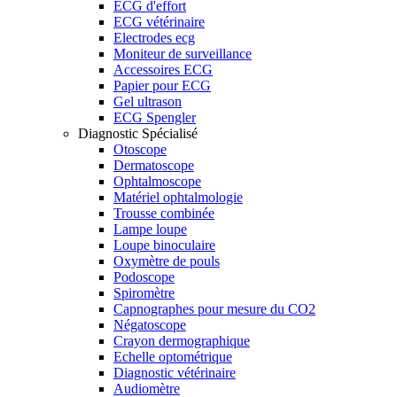
ECG d'effort
ECG vétérinaire
Electrodes ecg
Moniteur de surveillance
Accessoires ECG
Papier pour ECG
Gel ultrason
ECG Spengler
Diagnostic Spécialisé
Otoscope
Dermatoscope
Ophtalmoscope
Matériel ophtalmologie
Trousse combinée
Lampe loupe
Loupe binoculaire
Oxymètre de pouls
Podoscope
Spiromètre
Capnographes pour mesure du CO2
Négatoscope
Crayon dermographique
Echelle optométrique
Diagnostic vétérinaire
Audiomètre