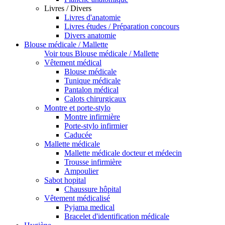
Livres / Divers
Livres d'anatomie
Livres études / Préparation concours
Divers anatomie
Blouse médicale / Mallette
Voir tous Blouse médicale / Mallette
Vêtement médical
Blouse médicale
Tunique médicale
Pantalon médical
Calots chirurgicaux
Montre et porte-stylo
Montre infirmière
Porte-stylo infirmier
Caducée
Mallette médicale
Mallette médicale docteur et médecin
Trousse infirmière
Ampoulier
Sabot hopital
Chaussure hôpital
Vêtement médicalisé
Pyjama medical
Bracelet d'identification médicale