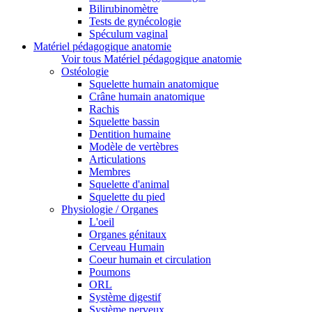
Bilirubinomètre
Tests de gynécologie
Spéculum vaginal
Matériel pédagogique anatomie
Voir tous Matériel pédagogique anatomie
Ostéologie
Squelette humain anatomique
Crâne humain anatomique
Rachis
Squelette bassin
Dentition humaine
Modèle de vertèbres
Articulations
Membres
Squelette d'animal
Squelette du pied
Physiologie / Organes
L'oeil
Organes génitaux
Cerveau Humain
Coeur humain et circulation
Poumons
ORL
Système digestif
Système nerveux