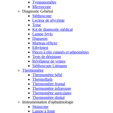
Tympanomètre
Microscope
Diagnostic Général
Stéthoscope
Lecteur de glycémie
Toise
Kit de diagnostic médical
Lampe Stylo
Diapason
Marteau réflexe
Ethylotest
Pinces à plis cutanés et adipomètres
Tests de dépistage
Révélateur de veines
Stéthoscope Littmann
Thermomètre
Thermomètre bébé
Thermoflash
Thermomètre frontal
Thermomètre infrarouge
Thermomètre auriculaire
Thermomètre digital
Instrumentation d'ophtalmologie
Skiascope
Lampe à fente