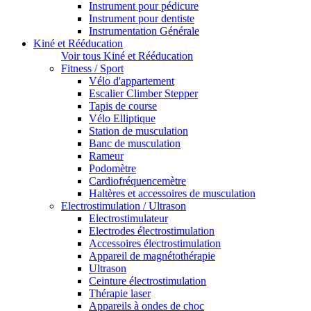
Instrument pour pédicure
Instrument pour dentiste
Instrumentation Générale
Kiné et Rééducation
Voir tous Kiné et Rééducation
Fitness / Sport
Vélo d'appartement
Escalier Climber Stepper
Tapis de course
Vélo Elliptique
Station de musculation
Banc de musculation
Rameur
Podomètre
Cardiofréquencemètre
Haltères et accessoires de musculation
Electrostimulation / Ultrason
Electrostimulateur
Electrodes électrostimulation
Accessoires électrostimulation
Appareil de magnétothérapie
Ultrason
Ceinture électrostimulation
Thérapie laser
Appareils à ondes de choc