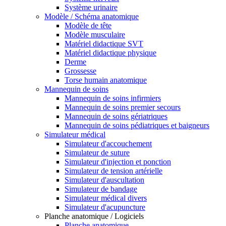
Système urinaire
Modèle / Schéma anatomique
Modèle de tête
Modèle musculaire
Matériel didactique SVT
Matériel didactique physique
Derme
Grossesse
Torse humain anatomique
Mannequin de soins
Mannequin de soins infirmiers
Mannequin de soins premier secours
Mannequin de soins gériatriques
Mannequin de soins pédiatriques et baigneurs
Simulateur médical
Simulateur d'accouchement
Simulateur de suture
Simulateur d'injection et ponction
Simulateur de tension artérielle
Simulateur d'auscultation
Simulateur de bandage
Simulateur médical divers
Simulateur d'acupuncture
Planche anatomique / Logiciels
Planche anatomique