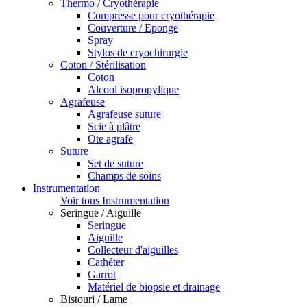
Thermo / Cryothérapie
Compresse pour cryothérapie
Couverture / Eponge
Spray
Stylos de cryochirurgie
Coton / Stérilisation
Coton
Alcool isopropylique
Agrafeuse
Agrafeuse suture
Scie à plâtre
Ote agrafe
Suture
Set de suture
Champs de soins
Instrumentation
Voir tous Instrumentation
Seringue / Aiguille
Seringue
Aiguille
Collecteur d'aiguilles
Cathéter
Garrot
Matériel de biopsie et drainage
Bistouri / Lame