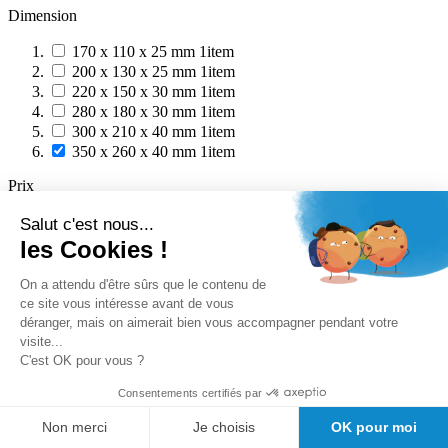
Dimension
170 x 110 x 25 mm
1
item
200 x 130 x 25 mm
1
item
220 x 150 x 30 mm
1
item
280 x 180 x 30 mm
1
item
300 x 210 x 40 mm
1
item
350 x 260 x 40 mm
1
item
Prix
Salut c'est nous...
les Cookies !
On a attendu d'être sûrs que le contenu de
ce site vous intéresse avant de vous
Nos avantages clients
déranger, mais on aimerait bien vous accompagner pendant votre
Conseil avant vente
visite...
Meilleurs prix du web
C'est OK pour vous ?
Expedition sous 24/48h
Des
Consentements certifiés par
milliers de références de marque au meilleur prix.
Satisfaction client Girodmedical
Non merci
Je choisis
OK pour moi