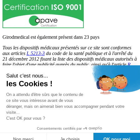
Girodmedical est également présent dans 23 pays
Tous les dispositifs médicaux présentés sur ce site sont conformes
aux articles
L 5213-3
du code de la santé publique et à l'arrêté du
21 décembre 2012 fixant la liste des dispositifs médicaux autorisés à
faire l'objet d'une publicité auprès du public, ainsi qu'à l'article
R
5213-1
du code de la santé publique. Par conséquent, ils peuvent
Salut c'est nous...
être légalement promus et rendus accessibles au public.
les Cookies !
© 2026 Girodmedical. Tous droits réservés.
On a attendu d'être sûrs que le contenu de
ce site vous intéresse avant de vous
déranger, mais on aimerait bien vous accompagner pendant votre
Paiement 100 % sécurisé !
visite...
Contrôle Anti-Fraude, Certificat SSL
C'est OK pour vous ?
Consentements certifiés par
Non merci
Je choisis
OK pour moi