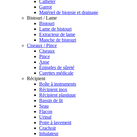
Cathéter
Garrot
Matériel de biopsie et drainage
Bistouri / Lame
Bistouri
Lame de bistouri
Extracteur de lame
Manche de bistouri
Ciseaux / Pince
Ciseaux
Pince
Anse
Épingles de sûreté
Curettes médicale
Récipient
Boîte à instruments
Récipient inox
Récipient plastique
Bassin de lit
Seau
Flacon
Urinal
Poire à lavement
Crachoir
Inhalateur