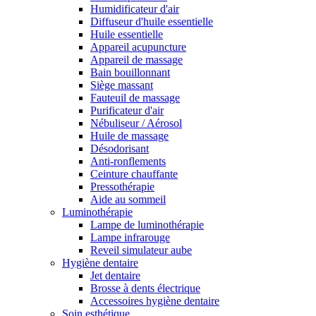
Humidificateur d'air
Diffuseur d'huile essentielle
Huile essentielle
Appareil acupuncture
Appareil de massage
Bain bouillonnant
Siège massant
Fauteuil de massage
Purificateur d'air
Nébuliseur / Aérosol
Huile de massage
Désodorisant
Anti-ronflements
Ceinture chauffante
Pressothérapie
Aide au sommeil
Luminothérapie
Lampe de luminothérapie
Lampe infrarouge
Reveil simulateur aube
Hygiène dentaire
Jet dentaire
Brosse à dents électrique
Accessoires hygiène dentaire
Soin esthétique