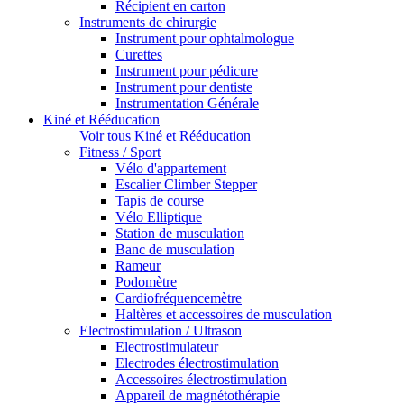
Récipient en carton
Instruments de chirurgie
Instrument pour ophtalmologue
Curettes
Instrument pour pédicure
Instrument pour dentiste
Instrumentation Générale
Kiné et Rééducation
Voir tous Kiné et Rééducation
Fitness / Sport
Vélo d'appartement
Escalier Climber Stepper
Tapis de course
Vélo Elliptique
Station de musculation
Banc de musculation
Rameur
Podomètre
Cardiofréquencemètre
Haltères et accessoires de musculation
Electrostimulation / Ultrason
Electrostimulateur
Electrodes électrostimulation
Accessoires électrostimulation
Appareil de magnétothérapie