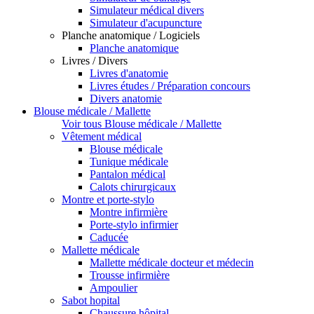
Simulateur médical divers
Simulateur d'acupuncture
Planche anatomique / Logiciels
Planche anatomique
Livres / Divers
Livres d'anatomie
Livres études / Préparation concours
Divers anatomie
Blouse médicale / Mallette
Voir tous Blouse médicale / Mallette
Vêtement médical
Blouse médicale
Tunique médicale
Pantalon médical
Calots chirurgicaux
Montre et porte-stylo
Montre infirmière
Porte-stylo infirmier
Caducée
Mallette médicale
Mallette médicale docteur et médecin
Trousse infirmière
Ampoulier
Sabot hopital
Chaussure hôpital