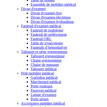
Table de bobath
Ensemble de mobilier médical
Divan d'examen
Divan d'examen fixe
Divan d'examen électrique
Divan d'examen hydraulique
Fauteuil d'examen médical
Fauteuil de podologie
Fauteuil de prélèvement
Fauteuil ORL
Table de gynécologie
Fauteuils d’hémodialyse
Tabouret et siège ergonomique
Tabouret ergonomique
Chaise ergonomique
Chaise de massage
Tabouret médical
Petit mobilier médical
Guéridon médical
Marchepied médical
Porte rouleaux
Paravent médical
Lampe d'examen
Porte sérum
Accessoires mobilier médical