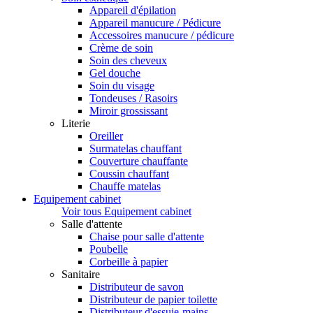
Appareil d'épilation
Appareil manucure / Pédicure
Accessoires manucure / pédicure
Crème de soin
Soin des cheveux
Gel douche
Soin du visage
Tondeuses / Rasoirs
Miroir grossissant
Literie
Oreiller
Surmatelas chauffant
Couverture chauffante
Coussin chauffant
Chauffe matelas
Equipement cabinet
Voir tous Equipement cabinet
Salle d'attente
Chaise pour salle d'attente
Poubelle
Corbeille à papier
Sanitaire
Distributeur de savon
Distributeur de papier toilette
Distributeur d'essuie-mains