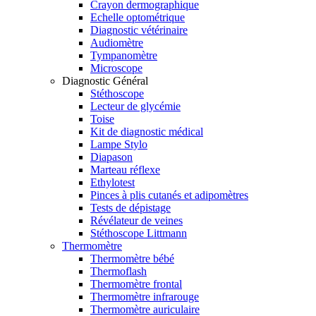
Crayon dermographique
Echelle optométrique
Diagnostic vétérinaire
Audiomètre
Tympanomètre
Microscope
Diagnostic Général
Stéthoscope
Lecteur de glycémie
Toise
Kit de diagnostic médical
Lampe Stylo
Diapason
Marteau réflexe
Ethylotest
Pinces à plis cutanés et adipomètres
Tests de dépistage
Révélateur de veines
Stéthoscope Littmann
Thermomètre
Thermomètre bébé
Thermoflash
Thermomètre frontal
Thermomètre infrarouge
Thermomètre auriculaire