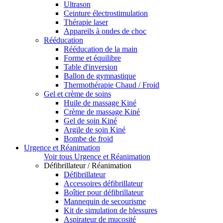
Ultrason
Ceinture électrostimulation
Thérapie laser
Appareils à ondes de choc
Rééducation
Rééducation de la main
Forme et équilibre
Table d'inversion
Ballon de gymnastique
Thermothérapie Chaud / Froid
Gel et crème de soins
Huile de massage Kiné
Crème de massage Kiné
Gel de soin Kiné
Argile de soin Kiné
Bombe de froid
Urgence et Réanimation
Voir tous Urgence et Réanimation
Défibrillateur / Réanimation
Défibrillateur
Accessoires défibrillateur
Boîtier pour défibrillateur
Mannequin de secourisme
Kit de simulation de blessures
Aspirateur de mucosité