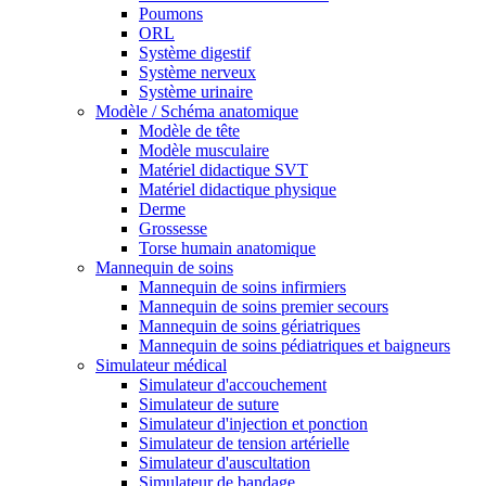
Poumons
ORL
Système digestif
Système nerveux
Système urinaire
Modèle / Schéma anatomique
Modèle de tête
Modèle musculaire
Matériel didactique SVT
Matériel didactique physique
Derme
Grossesse
Torse humain anatomique
Mannequin de soins
Mannequin de soins infirmiers
Mannequin de soins premier secours
Mannequin de soins gériatriques
Mannequin de soins pédiatriques et baigneurs
Simulateur médical
Simulateur d'accouchement
Simulateur de suture
Simulateur d'injection et ponction
Simulateur de tension artérielle
Simulateur d'auscultation
Simulateur de bandage