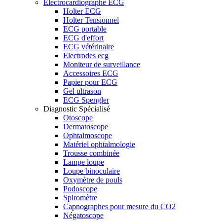
Electrocardiographe ECG
Holter ECG
Holter Tensionnel
ECG portable
ECG d'effort
ECG vétérinaire
Electrodes ecg
Moniteur de surveillance
Accessoires ECG
Papier pour ECG
Gel ultrason
ECG Spengler
Diagnostic Spécialisé
Otoscope
Dermatoscope
Ophtalmoscope
Matériel ophtalmologie
Trousse combinée
Lampe loupe
Loupe binoculaire
Oxymètre de pouls
Podoscope
Spiromètre
Capnographes pour mesure du CO2
Négatoscope