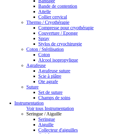
Bandage
Bande de contention
Attelle
Collier cervical
Thermo / Cryothérapie
Compresse pour cryothérapie
Couverture / Eponge
Spray
Stylos de cryochirurgie
Coton / Stérilisation
Coton
Alcool isopropylique
Agrafeuse
Agrafeuse suture
Scie à plâtre
Ote agrafe
Suture
Set de suture
Champs de soins
Instrumentation
Voir tous Instrumentation
Seringue / Aiguille
Seringue
Aiguille
Collecteur d'aiguilles