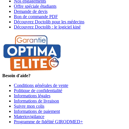
Nos engagements
Offre spéciale étudiants
Demande de devis
Bon de commande PDF
Découvrez Doctolib pour les médecins
Découvrez Doctolib : le logiciel kiné
Besoin d'aide?
Conditions générales de vente
Politique de confidentialité
Informations légales
Informations de livraison
Suivre mon colis
Informations de paiement
Materiovigilance
Programme de fidélité GIRODMED+