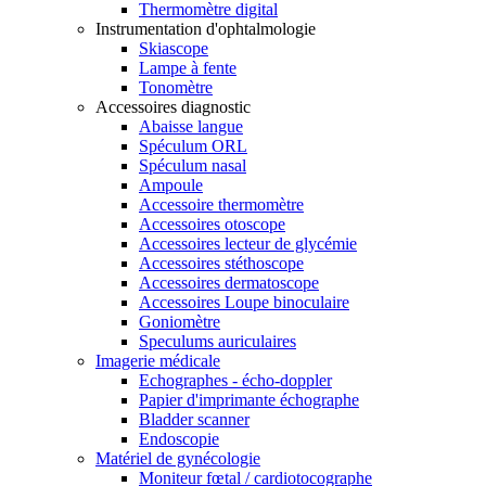
Thermomètre digital
Instrumentation d'ophtalmologie
Skiascope
Lampe à fente
Tonomètre
Accessoires diagnostic
Abaisse langue
Spéculum ORL
Spéculum nasal
Ampoule
Accessoire thermomètre
Accessoires otoscope
Accessoires lecteur de glycémie
Accessoires stéthoscope
Accessoires dermatoscope
Accessoires Loupe binoculaire
Goniomètre
Speculums auriculaires
Imagerie médicale
Echographes - écho-doppler
Papier d'imprimante échographe
Bladder scanner
Endoscopie
Matériel de gynécologie
Moniteur fœtal / cardiotocographe