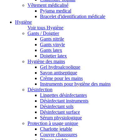
Vêtement médicalisé
Pyjama medical
Bracelet d'identification médicale
Hygiène
Voir tous Hygiène
Gants / Doigtier
Gants nitrile
Gants vinyle
Gants latex
Doigtier latex
Hygiène des mains
Gel hydroalcoolique
Savon antiseptique
Crème pour les mains
Instruments pour hygiène des mains
Désinfection
Lingettes désinfectantes
Désinfectant instruments
Désinfectant sols
Désinfectant surface
Sérum physiologique
Protection à usage unique
Charlotte jetable
Couvre chaussures