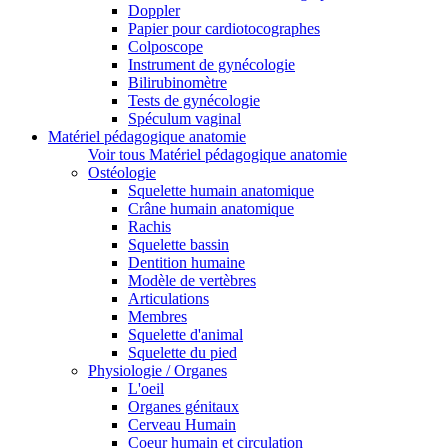
Doppler
Papier pour cardiotocographes
Colposcope
Instrument de gynécologie
Bilirubinomètre
Tests de gynécologie
Spéculum vaginal
Matériel pédagogique anatomie
Voir tous Matériel pédagogique anatomie
Ostéologie
Squelette humain anatomique
Crâne humain anatomique
Rachis
Squelette bassin
Dentition humaine
Modèle de vertèbres
Articulations
Membres
Squelette d'animal
Squelette du pied
Physiologie / Organes
L'oeil
Organes génitaux
Cerveau Humain
Coeur humain et circulation