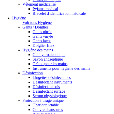
Vêtement médicalisé
Pyjama medical
Bracelet d'identification médicale
Hygiène
Voir tous Hygiène
Gants / Doigtier
Gants nitrile
Gants vinyle
Gants latex
Doigtier latex
Hygiène des mains
Gel hydroalcoolique
Savon antiseptique
Crème pour les mains
Instruments pour hygiène des mains
Désinfection
Lingettes désinfectantes
Désinfectant instruments
Désinfectant sols
Désinfectant surface
Sérum physiologique
Protection à usage unique
Charlotte jetable
Couvre chaussures