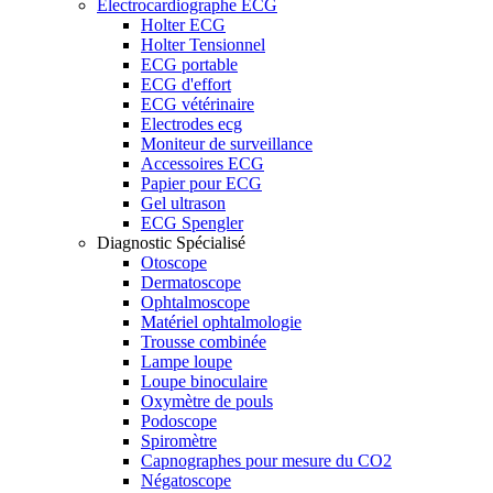
Electrocardiographe ECG
Holter ECG
Holter Tensionnel
ECG portable
ECG d'effort
ECG vétérinaire
Electrodes ecg
Moniteur de surveillance
Accessoires ECG
Papier pour ECG
Gel ultrason
ECG Spengler
Diagnostic Spécialisé
Otoscope
Dermatoscope
Ophtalmoscope
Matériel ophtalmologie
Trousse combinée
Lampe loupe
Loupe binoculaire
Oxymètre de pouls
Podoscope
Spiromètre
Capnographes pour mesure du CO2
Négatoscope