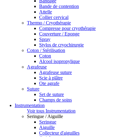
Bandage
Bande de contention
Attelle
Collier cervical
Thermo / Cryothérapie
Compresse pour cryothérapie
Couverture / Eponge
Spray
Stylos de cryochirurgie
Coton / Stérilisation
Coton
Alcool isopropylique
Agrafeuse
Agrafeuse suture
Scie à plâtre
Ote agrafe
Suture
Set de suture
Champs de soins
Instrumentation
Voir tous Instrumentation
Seringue / Aiguille
Seringue
Aiguille
Collecteur d'aiguilles