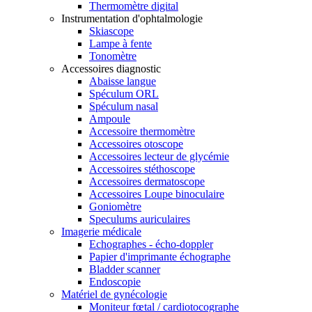
Thermomètre digital
Instrumentation d'ophtalmologie
Skiascope
Lampe à fente
Tonomètre
Accessoires diagnostic
Abaisse langue
Spéculum ORL
Spéculum nasal
Ampoule
Accessoire thermomètre
Accessoires otoscope
Accessoires lecteur de glycémie
Accessoires stéthoscope
Accessoires dermatoscope
Accessoires Loupe binoculaire
Goniomètre
Speculums auriculaires
Imagerie médicale
Echographes - écho-doppler
Papier d'imprimante échographe
Bladder scanner
Endoscopie
Matériel de gynécologie
Moniteur fœtal / cardiotocographe