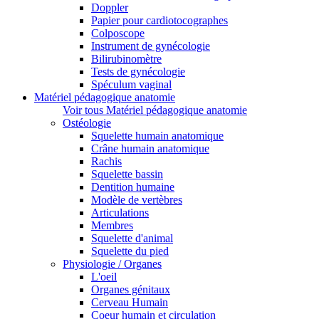
Doppler
Papier pour cardiotocographes
Colposcope
Instrument de gynécologie
Bilirubinomètre
Tests de gynécologie
Spéculum vaginal
Matériel pédagogique anatomie
Voir tous Matériel pédagogique anatomie
Ostéologie
Squelette humain anatomique
Crâne humain anatomique
Rachis
Squelette bassin
Dentition humaine
Modèle de vertèbres
Articulations
Membres
Squelette d'animal
Squelette du pied
Physiologie / Organes
L'oeil
Organes génitaux
Cerveau Humain
Coeur humain et circulation