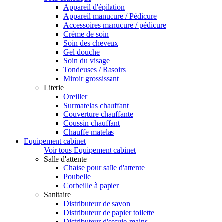
Appareil d'épilation
Appareil manucure / Pédicure
Accessoires manucure / pédicure
Crème de soin
Soin des cheveux
Gel douche
Soin du visage
Tondeuses / Rasoirs
Miroir grossissant
Literie
Oreiller
Surmatelas chauffant
Couverture chauffante
Coussin chauffant
Chauffe matelas
Equipement cabinet
Voir tous Equipement cabinet
Salle d'attente
Chaise pour salle d'attente
Poubelle
Corbeille à papier
Sanitaire
Distributeur de savon
Distributeur de papier toilette
Distributeur d'essuie-mains