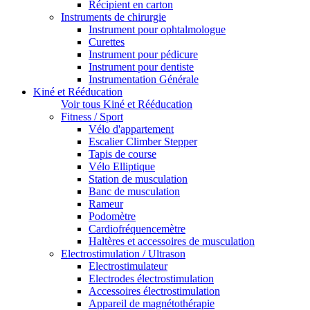
Récipient en carton
Instruments de chirurgie
Instrument pour ophtalmologue
Curettes
Instrument pour pédicure
Instrument pour dentiste
Instrumentation Générale
Kiné et Rééducation
Voir tous Kiné et Rééducation
Fitness / Sport
Vélo d'appartement
Escalier Climber Stepper
Tapis de course
Vélo Elliptique
Station de musculation
Banc de musculation
Rameur
Podomètre
Cardiofréquencemètre
Haltères et accessoires de musculation
Electrostimulation / Ultrason
Electrostimulateur
Electrodes électrostimulation
Accessoires électrostimulation
Appareil de magnétothérapie