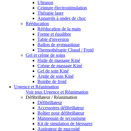
Ultrason
Ceinture électrostimulation
Thérapie laser
Appareils à ondes de choc
Rééducation
Rééducation de la main
Forme et équilibre
Table d'inversion
Ballon de gymnastique
Thermothérapie Chaud / Froid
Gel et crème de soins
Huile de massage Kiné
Crème de massage Kiné
Gel de soin Kiné
Argile de soin Kiné
Bombe de froid
Urgence et Réanimation
Voir tous Urgence et Réanimation
Défibrillateur / Réanimation
Défibrillateur
Accessoires défibrillateur
Boîtier pour défibrillateur
Mannequin de secourisme
Kit de simulation de blessures
Aspirateur de mucosité