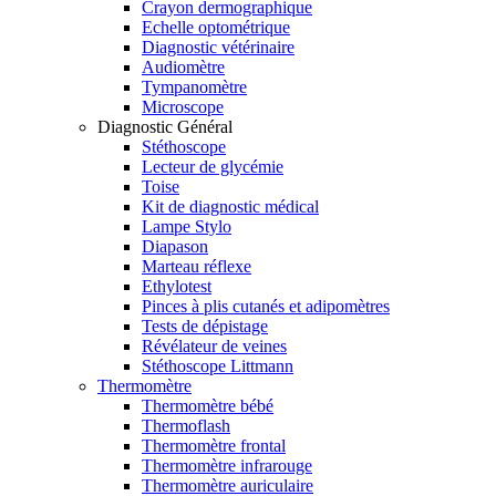
Crayon dermographique
Echelle optométrique
Diagnostic vétérinaire
Audiomètre
Tympanomètre
Microscope
Diagnostic Général
Stéthoscope
Lecteur de glycémie
Toise
Kit de diagnostic médical
Lampe Stylo
Diapason
Marteau réflexe
Ethylotest
Pinces à plis cutanés et adipomètres
Tests de dépistage
Révélateur de veines
Stéthoscope Littmann
Thermomètre
Thermomètre bébé
Thermoflash
Thermomètre frontal
Thermomètre infrarouge
Thermomètre auriculaire