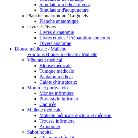
Simulateur médical divers
Simulateur d'acupuncture
Planche anatomique / Logiciels
Planche anatomique
Livres / Divers
Livres d'anatomie
Livres études / Préparation concours
Divers anatomie
Blouse médicale / Mallette
Voir tous Blouse médicale / Mallette
Vêtement médical
Blouse médicale
Tunique médicale
Pantalon médical
Calots chirurgicaux
Montre et porte-stylo
Montre infirmière
Porte-stylo infirmier
Caducée
Mallette médicale
Mallette médicale docteur et médecin
Trousse infirmière
Ampoulier
Sabot hopital
Chaussure hôpital