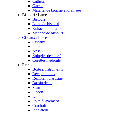
Cathéter
Garrot
Matériel de biopsie et drainage
Bistouri / Lame
Bistouri
Lame de bistouri
Extracteur de lame
Manche de bistouri
Ciseaux / Pince
Ciseaux
Pince
Anse
Épingles de sûreté
Curettes médicale
Récipient
Boîte à instruments
Récipient inox
Récipient plastique
Bassin de lit
Seau
Flacon
Urinal
Poire à lavement
Crachoir
Inhalateur