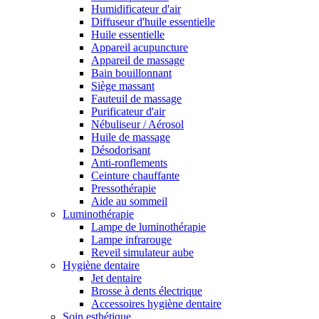
Humidificateur d'air
Diffuseur d'huile essentielle
Huile essentielle
Appareil acupuncture
Appareil de massage
Bain bouillonnant
Siège massant
Fauteuil de massage
Purificateur d'air
Nébuliseur / Aérosol
Huile de massage
Désodorisant
Anti-ronflements
Ceinture chauffante
Pressothérapie
Aide au sommeil
Luminothérapie
Lampe de luminothérapie
Lampe infrarouge
Reveil simulateur aube
Hygiène dentaire
Jet dentaire
Brosse à dents électrique
Accessoires hygiène dentaire
Soin esthétique