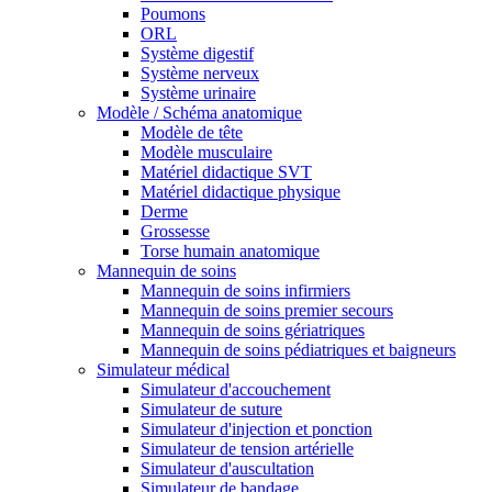
Poumons
ORL
Système digestif
Système nerveux
Système urinaire
Modèle / Schéma anatomique
Modèle de tête
Modèle musculaire
Matériel didactique SVT
Matériel didactique physique
Derme
Grossesse
Torse humain anatomique
Mannequin de soins
Mannequin de soins infirmiers
Mannequin de soins premier secours
Mannequin de soins gériatriques
Mannequin de soins pédiatriques et baigneurs
Simulateur médical
Simulateur d'accouchement
Simulateur de suture
Simulateur d'injection et ponction
Simulateur de tension artérielle
Simulateur d'auscultation
Simulateur de bandage