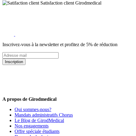
Satisfaction client Girodmedical
Inscrivez-vous à la newsletter et profitez de 5% de réduction
Inscription
5% de remise valable sur votre prochaine commande de matériel
médical !
Offres promotionnelles, nouveautés, dernières tendances : soyez les
premiers informés !
A propos de Girodmedical
Qui sommes-nous?
Mandats administratifs Chorus
Le Blog de GirodMedical
Nos engagements
Offre spéciale étudiants