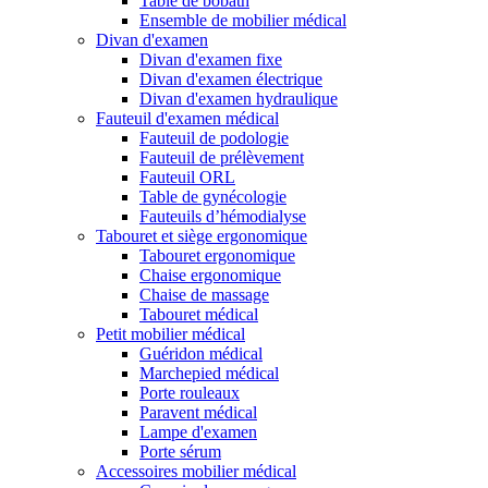
Table de bobath
Ensemble de mobilier médical
Divan d'examen
Divan d'examen fixe
Divan d'examen électrique
Divan d'examen hydraulique
Fauteuil d'examen médical
Fauteuil de podologie
Fauteuil de prélèvement
Fauteuil ORL
Table de gynécologie
Fauteuils d’hémodialyse
Tabouret et siège ergonomique
Tabouret ergonomique
Chaise ergonomique
Chaise de massage
Tabouret médical
Petit mobilier médical
Guéridon médical
Marchepied médical
Porte rouleaux
Paravent médical
Lampe d'examen
Porte sérum
Accessoires mobilier médical