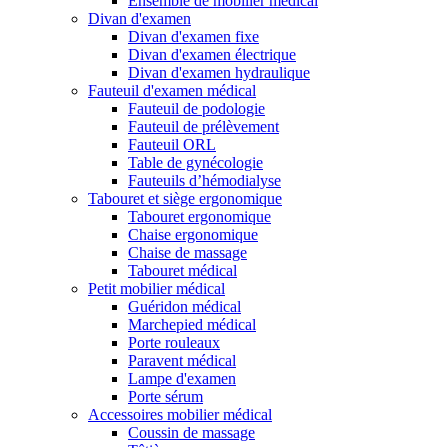
Ensemble de mobilier médical
Divan d'examen
Divan d'examen fixe
Divan d'examen électrique
Divan d'examen hydraulique
Fauteuil d'examen médical
Fauteuil de podologie
Fauteuil de prélèvement
Fauteuil ORL
Table de gynécologie
Fauteuils d’hémodialyse
Tabouret et siège ergonomique
Tabouret ergonomique
Chaise ergonomique
Chaise de massage
Tabouret médical
Petit mobilier médical
Guéridon médical
Marchepied médical
Porte rouleaux
Paravent médical
Lampe d'examen
Porte sérum
Accessoires mobilier médical
Coussin de massage