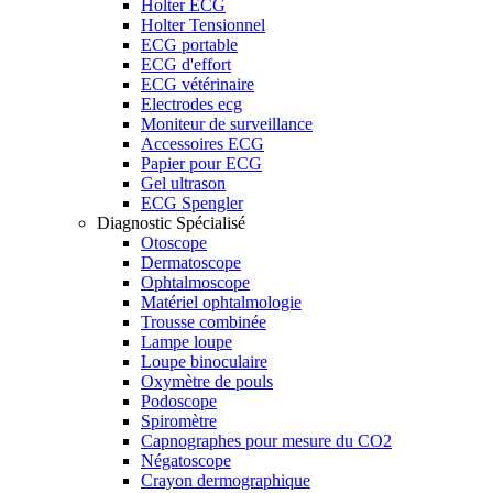
Holter ECG
Holter Tensionnel
ECG portable
ECG d'effort
ECG vétérinaire
Electrodes ecg
Moniteur de surveillance
Accessoires ECG
Papier pour ECG
Gel ultrason
ECG Spengler
Diagnostic Spécialisé
Otoscope
Dermatoscope
Ophtalmoscope
Matériel ophtalmologie
Trousse combinée
Lampe loupe
Loupe binoculaire
Oxymètre de pouls
Podoscope
Spiromètre
Capnographes pour mesure du CO2
Négatoscope
Crayon dermographique