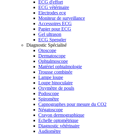
ECG d'effort
ECG vétérinaire
Electrodes ecg
Moniteur de surveillance
Accessoires ECG
Papier pour ECG
Gel ultrason
ECG Spengler
Diagnostic Spécialisé
Otoscope
Dermatoscope
Ophtalmoscope
Matériel ophtalmologie
Trousse combinée
Lampe loupe
Loupe binoculaire
Oxymètre de pouls
Podoscope
Spiromètre
Capnographes pour mesure du CO2
Négatoscope
Crayon dermographique
Echelle optométrique
Diagnostic vétérinaire
Audiomètre