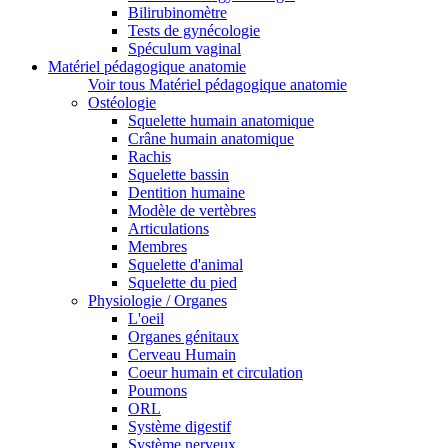
Bilirubinomètre
Tests de gynécologie
Spéculum vaginal
Matériel pédagogique anatomie
Voir tous Matériel pédagogique anatomie
Ostéologie
Squelette humain anatomique
Crâne humain anatomique
Rachis
Squelette bassin
Dentition humaine
Modèle de vertèbres
Articulations
Membres
Squelette d'animal
Squelette du pied
Physiologie / Organes
L'oeil
Organes génitaux
Cerveau Humain
Coeur humain et circulation
Poumons
ORL
Système digestif
Système nerveux