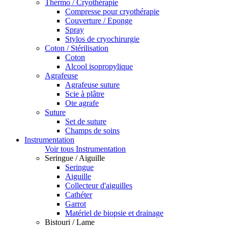
Thermo / Cryothérapie
Compresse pour cryothérapie
Couverture / Eponge
Spray
Stylos de cryochirurgie
Coton / Stérilisation
Coton
Alcool isopropylique
Agrafeuse
Agrafeuse suture
Scie à plâtre
Ote agrafe
Suture
Set de suture
Champs de soins
Instrumentation
Voir tous Instrumentation
Seringue / Aiguille
Seringue
Aiguille
Collecteur d'aiguilles
Cathéter
Garrot
Matériel de biopsie et drainage
Bistouri / Lame