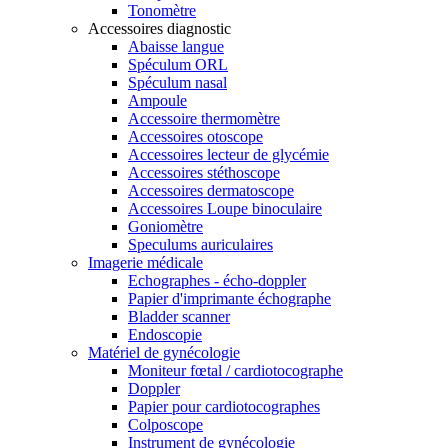
Tonomètre
Accessoires diagnostic
Abaisse langue
Spéculum ORL
Spéculum nasal
Ampoule
Accessoire thermomètre
Accessoires otoscope
Accessoires lecteur de glycémie
Accessoires stéthoscope
Accessoires dermatoscope
Accessoires Loupe binoculaire
Goniomètre
Speculums auriculaires
Imagerie médicale
Echographes - écho-doppler
Papier d'imprimante échographe
Bladder scanner
Endoscopie
Matériel de gynécologie
Moniteur fœtal / cardiotocographe
Doppler
Papier pour cardiotocographes
Colposcope
Instrument de gynécologie