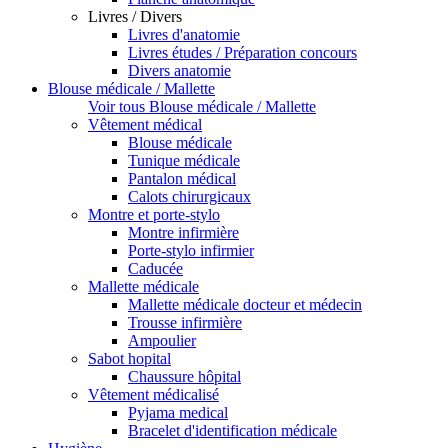
Livres / Divers
Livres d'anatomie
Livres études / Préparation concours
Divers anatomie
Blouse médicale / Mallette
Voir tous Blouse médicale / Mallette
Vêtement médical
Blouse médicale
Tunique médicale
Pantalon médical
Calots chirurgicaux
Montre et porte-stylo
Montre infirmière
Porte-stylo infirmier
Caducée
Mallette médicale
Mallette médicale docteur et médecin
Trousse infirmière
Ampoulier
Sabot hopital
Chaussure hôpital
Vêtement médicalisé
Pyjama medical
Bracelet d'identification médicale