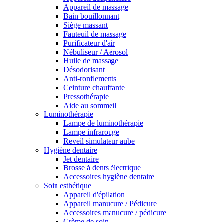
Appareil de massage
Bain bouillonnant
Siège massant
Fauteuil de massage
Purificateur d'air
Nébuliseur / Aérosol
Huile de massage
Désodorisant
Anti-ronflements
Ceinture chauffante
Pressothérapie
Aide au sommeil
Luminothérapie
Lampe de luminothérapie
Lampe infrarouge
Reveil simulateur aube
Hygiène dentaire
Jet dentaire
Brosse à dents électrique
Accessoires hygiène dentaire
Soin esthétique
Appareil d'épilation
Appareil manucure / Pédicure
Accessoires manucure / pédicure
Crème de soin