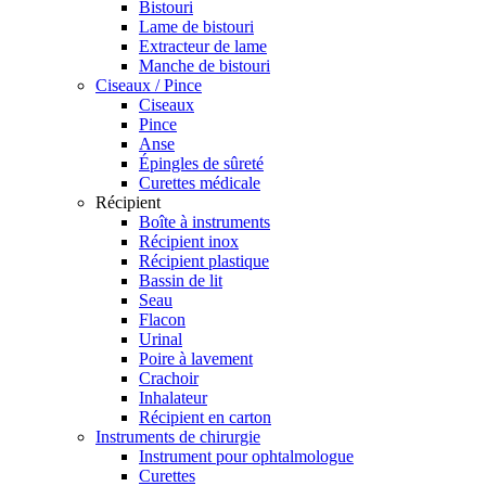
Bistouri
Lame de bistouri
Extracteur de lame
Manche de bistouri
Ciseaux / Pince
Ciseaux
Pince
Anse
Épingles de sûreté
Curettes médicale
Récipient
Boîte à instruments
Récipient inox
Récipient plastique
Bassin de lit
Seau
Flacon
Urinal
Poire à lavement
Crachoir
Inhalateur
Récipient en carton
Instruments de chirurgie
Instrument pour ophtalmologue
Curettes