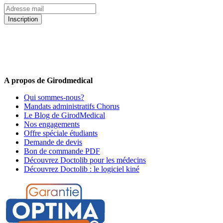
Inscription
5% de remise valable sur votre prochaine commande de matériel
médical !
Offres promotionnelles, nouveautés, dernières tendances : soyez les
premiers informés !
A propos de Girodmedical
Qui sommes-nous?
Mandats administratifs Chorus
Le Blog de GirodMedical
Nos engagements
Offre spéciale étudiants
Demande de devis
Bon de commande PDF
Découvrez Doctolib pour les médecins
Découvrez Doctolib : le logiciel kiné