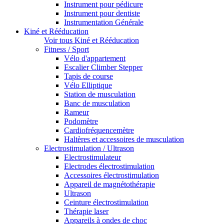
Instrument pour pédicure
Instrument pour dentiste
Instrumentation Générale
Kiné et Rééducation
Voir tous Kiné et Rééducation
Fitness / Sport
Vélo d'appartement
Escalier Climber Stepper
Tapis de course
Vélo Elliptique
Station de musculation
Banc de musculation
Rameur
Podomètre
Cardiofréquencemètre
Haltères et accessoires de musculation
Electrostimulation / Ultrason
Electrostimulateur
Electrodes électrostimulation
Accessoires électrostimulation
Appareil de magnétothérapie
Ultrason
Ceinture électrostimulation
Thérapie laser
Appareils à ondes de choc