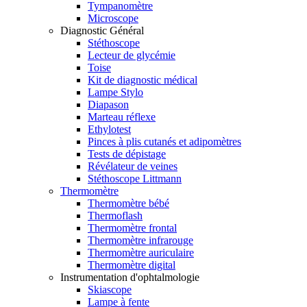
Tympanomètre
Microscope
Diagnostic Général
Stéthoscope
Lecteur de glycémie
Toise
Kit de diagnostic médical
Lampe Stylo
Diapason
Marteau réflexe
Ethylotest
Pinces à plis cutanés et adipomètres
Tests de dépistage
Révélateur de veines
Stéthoscope Littmann
Thermomètre
Thermomètre bébé
Thermoflash
Thermomètre frontal
Thermomètre infrarouge
Thermomètre auriculaire
Thermomètre digital
Instrumentation d'ophtalmologie
Skiascope
Lampe à fente