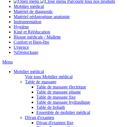
Parcourir tous nos produits
Mobilier médical
Matériel de diagnostic
Matériel pédagogique anatomie
Instrumentation
Hygiène
Kiné et Rééducation
Blouse médicale / Mallette
Confort et Bien-être
Urgence
%
Déstockage
Menu
Mobilier médical
Voir tous Mobilier médical
Table de massage
Table de massage électrique
Table de massage pliante
Table de massage fixe
Table de massage hydraulique
Table de bobath
Ensemble de mobilier médical
Divan d'examen
Divan d'examen fixe