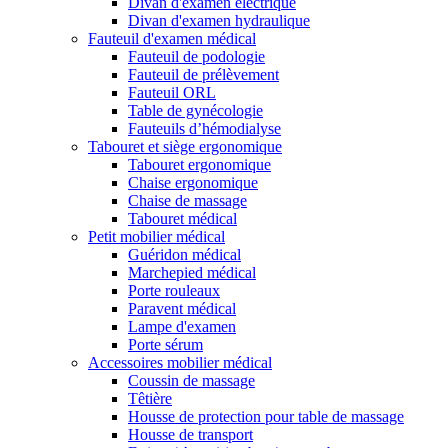
Divan d'examen électrique
Divan d'examen hydraulique
Fauteuil d'examen médical
Fauteuil de podologie
Fauteuil de prélèvement
Fauteuil ORL
Table de gynécologie
Fauteuils d’hémodialyse
Tabouret et siège ergonomique
Tabouret ergonomique
Chaise ergonomique
Chaise de massage
Tabouret médical
Petit mobilier médical
Guéridon médical
Marchepied médical
Porte rouleaux
Paravent médical
Lampe d'examen
Porte sérum
Accessoires mobilier médical
Coussin de massage
Têtière
Housse de protection pour table de massage
Housse de transport