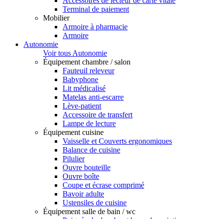
Accessoires de lecteur de carte vitale
Terminal de paiement
Mobilier
Armoire à pharmacie
Armoire
Autonomie
Voir tous Autonomie
Équipement chambre / salon
Fauteuil releveur
Babyphone
Lit médicalisé
Matelas anti-escarre
Lève-patient
Accessoire de transfert
Lampe de lecture
Équipement cuisine
Vaisselle et Couverts ergonomiques
Balance de cuisine
Pilulier
Ouvre bouteille
Ouvre boîte
Coupe et écrase comprimé
Bavoir adulte
Ustensiles de cuisine
Équipement salle de bain / wc