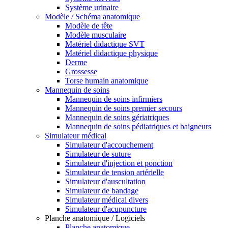
Système urinaire
Modèle / Schéma anatomique
Modèle de tête
Modèle musculaire
Matériel didactique SVT
Matériel didactique physique
Derme
Grossesse
Torse humain anatomique
Mannequin de soins
Mannequin de soins infirmiers
Mannequin de soins premier secours
Mannequin de soins gériatriques
Mannequin de soins pédiatriques et baigneurs
Simulateur médical
Simulateur d'accouchement
Simulateur de suture
Simulateur d'injection et ponction
Simulateur de tension artérielle
Simulateur d'auscultation
Simulateur de bandage
Simulateur médical divers
Simulateur d'acupuncture
Planche anatomique / Logiciels
Planche anatomique