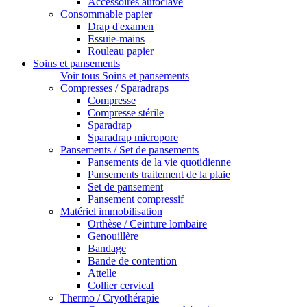
Accessoires autoclave
Consommable papier
Drap d'examen
Essuie-mains
Rouleau papier
Soins et pansements
Voir tous Soins et pansements
Compresses / Sparadraps
Compresse
Compresse stérile
Sparadrap
Sparadrap micropore
Pansements / Set de pansements
Pansements de la vie quotidienne
Pansements traitement de la plaie
Set de pansement
Pansement compressif
Matériel immobilisation
Orthèse / Ceinture lombaire
Genouillère
Bandage
Bande de contention
Attelle
Collier cervical
Thermo / Cryothérapie