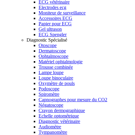
ECG vétérinaire
Electrodes ecg
Moniteur de surveillance
Accessoires ECG
Papier pour ECG
Gel ultrason
ECG Spengler
Diagnostic Spécialisé
Otoscope
Dermatoscope
Ophtalmoscope
Matériel ophtalmologie
Trousse combinée
Lampe loupe
Loupe binoculaire
Oxymètre de pouls
Podoscope
Spiromètre
Capnographes pour mesure du CO2
Négatoscope
Crayon dermographique
Echelle optométrique
Diagnostic vétérinaire
Audiomètre
Tympanomètre