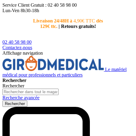
Service Client
Gratuit : 02 40 58 98 00
Lun-Ven 8h30-18h
Livraison 24/48H à
4,90€ TTC
dès
Nouvea
129€ ttc.
|
Retours gratuits!
téléphoni
conseiller
02 40 58 98 00
Contactez-nous
Affichage navigation
Le matériel
médical pour professionnels et particuliers
Rechercher
Rechercher
Recherche avancée
Rechercher