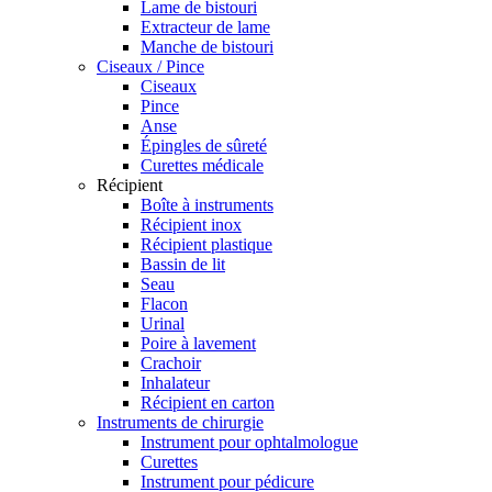
Lame de bistouri
Extracteur de lame
Manche de bistouri
Ciseaux / Pince
Ciseaux
Pince
Anse
Épingles de sûreté
Curettes médicale
Récipient
Boîte à instruments
Récipient inox
Récipient plastique
Bassin de lit
Seau
Flacon
Urinal
Poire à lavement
Crachoir
Inhalateur
Récipient en carton
Instruments de chirurgie
Instrument pour ophtalmologue
Curettes
Instrument pour pédicure