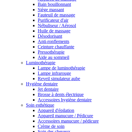
Bain bouillonnant
Siège massant
Fauteuil de massage
Purificateur d'air
Nébuliseur / Aérosol
Huile de massage
Désodorisant
Anti-ronflements
Ceinture chauffante
Pressothérapie
Aide au sommeil
Luminothérapie
Lampe de luminothérapie
Lampe infrarouge
Reveil simulateur aube
Hygiène dentaire
Jet dentaire
Brosse à dents électrique
Accessoires hygiène dentaire
Soin esthétique
Appareil d'épilation
Appareil manucure / Pédicure
Accessoires manucure / pédicure
Crème de soin
Soin des cheveux