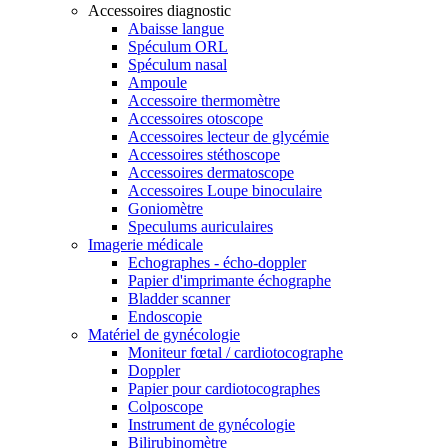
Accessoires diagnostic
Abaisse langue
Spéculum ORL
Spéculum nasal
Ampoule
Accessoire thermomètre
Accessoires otoscope
Accessoires lecteur de glycémie
Accessoires stéthoscope
Accessoires dermatoscope
Accessoires Loupe binoculaire
Goniomètre
Speculums auriculaires
Imagerie médicale
Echographes - écho-doppler
Papier d'imprimante échographe
Bladder scanner
Endoscopie
Matériel de gynécologie
Moniteur fœtal / cardiotocographe
Doppler
Papier pour cardiotocographes
Colposcope
Instrument de gynécologie
Bilirubinomètre