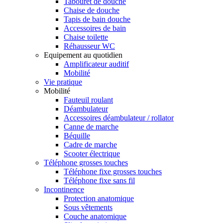
Tabouret de douche
Chaise de douche
Tapis de bain douche
Accessoires de bain
Chaise toilette
Réhausseur WC
Equipement au quotidien
Amplificateur auditif
Mobilité
Vie pratique
Mobilité
Fauteuil roulant
Déambulateur
Accessoires déambulateur / rollator
Canne de marche
Béquille
Cadre de marche
Scooter électrique
Téléphone grosses touches
Téléphone fixe grosses touches
Téléphone fixe sans fil
Incontinence
Protection anatomique
Sous vêtements
Couche anatomique