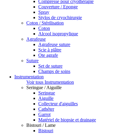
Compresse pour cryothérapie
Couverture / Eponge
Spray
Stylos de cryochirurgie
Coton / Stérilisation
Coton
Alcool isopropylique
Agrafeuse
Agrafeuse suture
Scie à plâtre
Ote agrafe
Suture
Set de suture
Champs de soins
Instrumentation
Voir tous Instrumentation
Seringue / Aiguille
Seringue
Aiguille
Collecteur d'aiguilles
Cathéter
Garrot
Matériel de biopsie et drainage
Bistouri / Lame
Bistouri