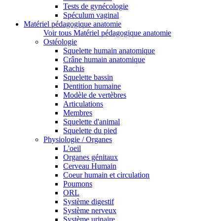
Tests de gynécologie
Spéculum vaginal
Matériel pédagogique anatomie
Voir tous Matériel pédagogique anatomie
Ostéologie
Squelette humain anatomique
Crâne humain anatomique
Rachis
Squelette bassin
Dentition humaine
Modèle de vertèbres
Articulations
Membres
Squelette d'animal
Squelette du pied
Physiologie / Organes
L'oeil
Organes génitaux
Cerveau Humain
Coeur humain et circulation
Poumons
ORL
Système digestif
Système nerveux
Système urinaire