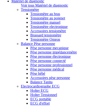
Matériel de diagnostic
Voir tous Matériel de diagnostic
Tensiomètre
Tensiomètre au bras
Tensiomètre au poignet
Tensiomètre manuel
Tensiomètre electronique
Accessoires tensiomètre
Brassard tensiomètre
Tensiomètre Omron
Balance Pèse personne
Pèse personne mecanique
Pèse personne impédancemètre
Pèse personne électronique
Pèse personne connecté
Pèse personne professionnel
Pèse personne médical
Pèse bébé
Accessoires pèse personne
Balance Tanita
Electrocardiographe ECG
Holter ECG
Holter Tensionnel
ECG portable
ECG d'effort