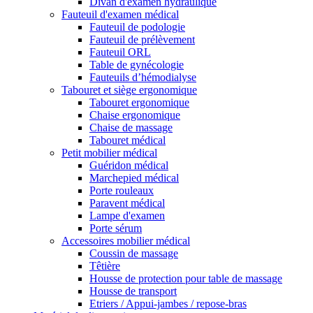
Divan d'examen hydraulique
Fauteuil d'examen médical
Fauteuil de podologie
Fauteuil de prélèvement
Fauteuil ORL
Table de gynécologie
Fauteuils d’hémodialyse
Tabouret et siège ergonomique
Tabouret ergonomique
Chaise ergonomique
Chaise de massage
Tabouret médical
Petit mobilier médical
Guéridon médical
Marchepied médical
Porte rouleaux
Paravent médical
Lampe d'examen
Porte sérum
Accessoires mobilier médical
Coussin de massage
Têtière
Housse de protection pour table de massage
Housse de transport
Etriers / Appui-jambes / repose-bras