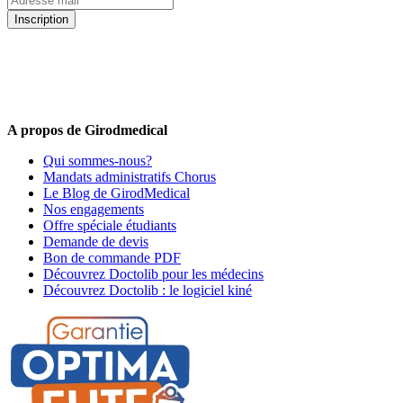
Inscription
5% de remise valable sur votre prochaine commande de matériel
médical !
Offres promotionnelles, nouveautés, dernières tendances : soyez les
premiers informés !
A propos de Girodmedical
Qui sommes-nous?
Mandats administratifs Chorus
Le Blog de GirodMedical
Nos engagements
Offre spéciale étudiants
Demande de devis
Bon de commande PDF
Découvrez Doctolib pour les médecins
Découvrez Doctolib : le logiciel kiné