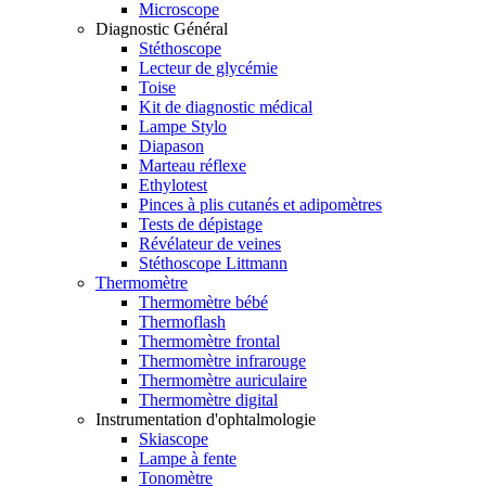
Microscope
Diagnostic Général
Stéthoscope
Lecteur de glycémie
Toise
Kit de diagnostic médical
Lampe Stylo
Diapason
Marteau réflexe
Ethylotest
Pinces à plis cutanés et adipomètres
Tests de dépistage
Révélateur de veines
Stéthoscope Littmann
Thermomètre
Thermomètre bébé
Thermoflash
Thermomètre frontal
Thermomètre infrarouge
Thermomètre auriculaire
Thermomètre digital
Instrumentation d'ophtalmologie
Skiascope
Lampe à fente
Tonomètre