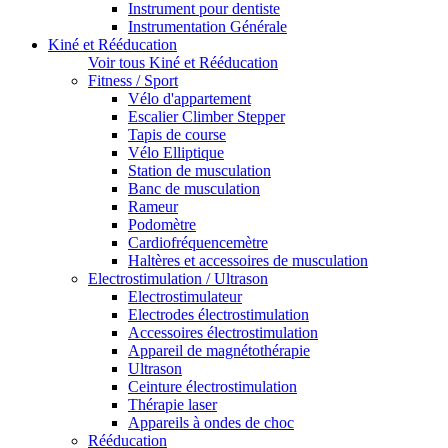
Instrument pour dentiste
Instrumentation Générale
Kiné et Rééducation
Voir tous Kiné et Rééducation
Fitness / Sport
Vélo d'appartement
Escalier Climber Stepper
Tapis de course
Vélo Elliptique
Station de musculation
Banc de musculation
Rameur
Podomètre
Cardiofréquencemètre
Haltères et accessoires de musculation
Electrostimulation / Ultrason
Electrostimulateur
Electrodes électrostimulation
Accessoires électrostimulation
Appareil de magnétothérapie
Ultrason
Ceinture électrostimulation
Thérapie laser
Appareils à ondes de choc
Rééducation