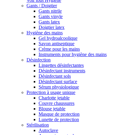
Voir tous Hygiène
Gants / Doigtier
Gants nitrile
Gants vinyle
Gants latex
Doigtier latex
Hygiène des mains
Gel hydroalcoolique
Savon antiseptique
Crème pour les mains
Instruments pour hygiène des mains
Désinfection
Lingettes désinfectantes
Désinfectant instruments
Désinfectant sols
Désinfectant surface
Sérum physiologique
Protection à usage unique
Charlotte jetable
Couvre chaussures
Blouse jetable
Masque de protection
Lunette de protection
Stérilisation
Autoclave