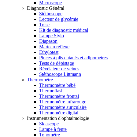
Microscope
Diagnostic Général
Stéthoscope
Lecteur de glycémie
Toise
Kit de diagnostic médical
Lampe Stylo
Diapason
Marteau réflexe
Ethylotest
Pinces à plis cutanés et adipomètres
Tests de dépistage
Révélateur de veines
Stéthoscope Littmann
Thermomètre
Thermomètre bébé
Thermoflash
Thermomètre frontal
Thermomètre infrarouge
Thermomètre auriculaire
Thermomètre digital
Instrumentation d'ophtalmologie
Skiascope
Lampe à fente
Tonomètre