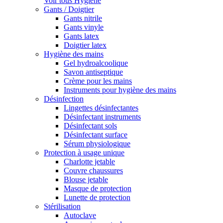
Voir tous Hygiène
Gants / Doigtier
Gants nitrile
Gants vinyle
Gants latex
Doigtier latex
Hygiène des mains
Gel hydroalcoolique
Savon antiseptique
Crème pour les mains
Instruments pour hygiène des mains
Désinfection
Lingettes désinfectantes
Désinfectant instruments
Désinfectant sols
Désinfectant surface
Sérum physiologique
Protection à usage unique
Charlotte jetable
Couvre chaussures
Blouse jetable
Masque de protection
Lunette de protection
Stérilisation
Autoclave