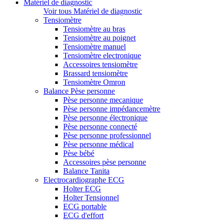
Matériel de diagnostic
Voir tous Matériel de diagnostic
Tensiomètre
Tensiomètre au bras
Tensiomètre au poignet
Tensiomètre manuel
Tensiomètre electronique
Accessoires tensiomètre
Brassard tensiomètre
Tensiomètre Omron
Balance Pèse personne
Pèse personne mecanique
Pèse personne impédancemètre
Pèse personne électronique
Pèse personne connecté
Pèse personne professionnel
Pèse personne médical
Pèse bébé
Accessoires pèse personne
Balance Tanita
Electrocardiographe ECG
Holter ECG
Holter Tensionnel
ECG portable
ECG d'effort