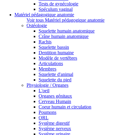
Tests de gynécologie
Spéculum vaginal
Matériel pédagogique anatomie
Voir tous Matériel pédagogique anatomie
Ostéologie
Squelette humain anatomique
Crâne humain anatomique
Rachis
Squelette bassin
Dentition humaine
Modèle de vertèbres
Articulations
Membres
Squelette d'animal
Squelette du pied
Physiologie / Organes
L'oeil
Organes génitaux
Cerveau Humain
Coeur humain et circulation
Poumons
ORL
Système digestif
Système nerveux
Système urinaire