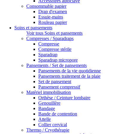
Accessoires autoclave
Consommable papier
Drap d'examen
Essuie-mains
Rouleau papier
Soins et pansements
Voir tous Soins et pansements
Compresses / Sparadraps
Compresse
Compresse stérile
Sparadrap
Sparadrap micropore
Pansements / Set de pansements
Pansements de la vie quotidienne
Pansements traitement de la plaie
Set de pansement
Pansement compressif
Matériel immobilisation
Orthèse / Ceinture lombaire
Genouillère
Bandage
Bande de contention
Attelle
Collier cervical
Thermo / Cryothérapie