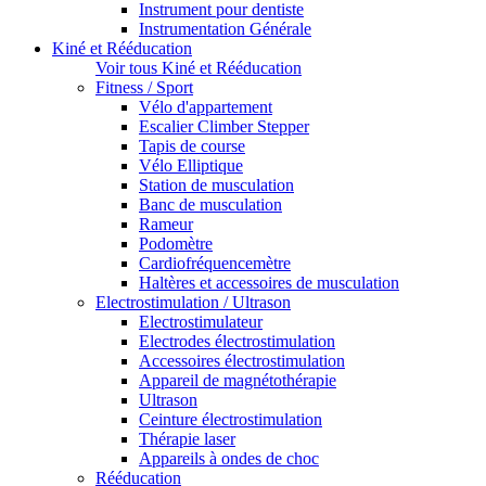
Instrument pour dentiste
Instrumentation Générale
Kiné et Rééducation
Voir tous Kiné et Rééducation
Fitness / Sport
Vélo d'appartement
Escalier Climber Stepper
Tapis de course
Vélo Elliptique
Station de musculation
Banc de musculation
Rameur
Podomètre
Cardiofréquencemètre
Haltères et accessoires de musculation
Electrostimulation / Ultrason
Electrostimulateur
Electrodes électrostimulation
Accessoires électrostimulation
Appareil de magnétothérapie
Ultrason
Ceinture électrostimulation
Thérapie laser
Appareils à ondes de choc
Rééducation