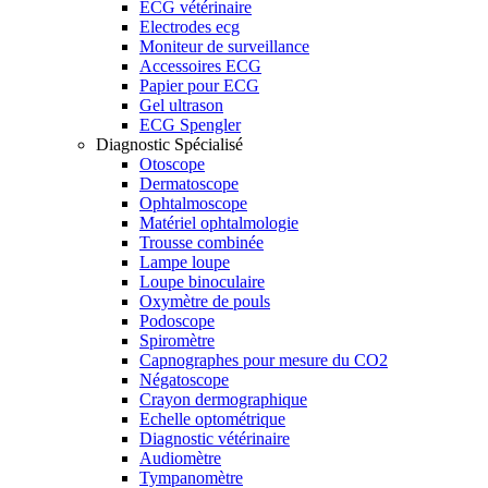
ECG vétérinaire
Electrodes ecg
Moniteur de surveillance
Accessoires ECG
Papier pour ECG
Gel ultrason
ECG Spengler
Diagnostic Spécialisé
Otoscope
Dermatoscope
Ophtalmoscope
Matériel ophtalmologie
Trousse combinée
Lampe loupe
Loupe binoculaire
Oxymètre de pouls
Podoscope
Spiromètre
Capnographes pour mesure du CO2
Négatoscope
Crayon dermographique
Echelle optométrique
Diagnostic vétérinaire
Audiomètre
Tympanomètre