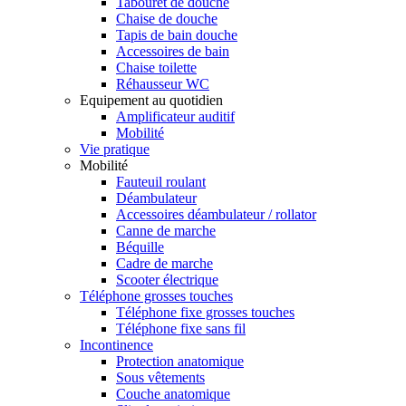
Tabouret de douche
Chaise de douche
Tapis de bain douche
Accessoires de bain
Chaise toilette
Réhausseur WC
Equipement au quotidien
Amplificateur auditif
Mobilité
Vie pratique
Mobilité
Fauteuil roulant
Déambulateur
Accessoires déambulateur / rollator
Canne de marche
Béquille
Cadre de marche
Scooter électrique
Téléphone grosses touches
Téléphone fixe grosses touches
Téléphone fixe sans fil
Incontinence
Protection anatomique
Sous vêtements
Couche anatomique