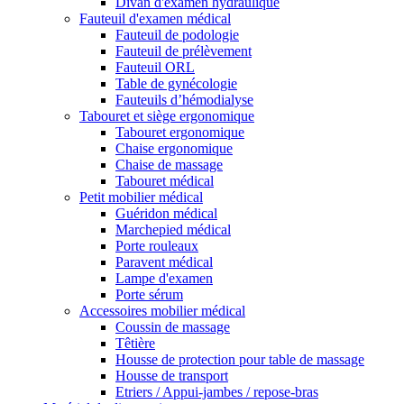
Divan d'examen hydraulique
Fauteuil d'examen médical
Fauteuil de podologie
Fauteuil de prélèvement
Fauteuil ORL
Table de gynécologie
Fauteuils d’hémodialyse
Tabouret et siège ergonomique
Tabouret ergonomique
Chaise ergonomique
Chaise de massage
Tabouret médical
Petit mobilier médical
Guéridon médical
Marchepied médical
Porte rouleaux
Paravent médical
Lampe d'examen
Porte sérum
Accessoires mobilier médical
Coussin de massage
Têtière
Housse de protection pour table de massage
Housse de transport
Etriers / Appui-jambes / repose-bras