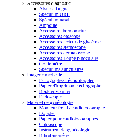
Accessoires diagnostic
Abaisse langue
Spéculum ORL
Spéculum nasal
Ampoule
Accessoire thermomètre
Accessoires otoscope
Accessoires lecteur de glycémie
Accessoires stéthoscope
Accessoires dermatoscope
Accessoires Loupe binoculaire
Goniomètre
Speculums auriculaires
Imagerie médicale
Echographes - écho-doppler
Papier d'imprimante échographe
Bladder scanner
Endoscopie
Matériel de gynécologie
Moniteur fœtal / cardiotocographe
Doppler
Papier pour cardiotocographes
Colposcope
Instrument de gynécologie
Bilirubinomètre