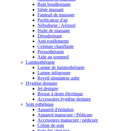
Bain bouillonnant
Siège massant
Fauteuil de massage
Purificateur d'air
Nébuliseur / Aérosol
Huile de massage
Désodorisant
Anti-ronflements
Ceinture chauffante
Pressothérapie
Aide au sommeil
Luminothérapie
Lampe de luminothérapie
Lampe infrarouge
Reveil simulateur aube
Hygiène dentaire
Jet dentaire
Brosse à dents électrique
Accessoires hygiène dentaire
Soin esthétique
Appareil d'épilation
Appareil manucure / Pédicure
Accessoires manucure / pédicure
Crème de soin
Soin des cheveux