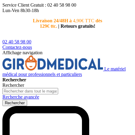
Service Client
Gratuit : 02 40 58 98 00
Lun-Ven 8h30-18h
Livraison 24/48H à
4,90€ TTC
dès
Nouvea
129€ ttc.
|
Retours gratuits!
téléphoni
conseiller
02 40 58 98 00
Contactez-nous
Affichage navigation
Le matériel
médical pour professionnels et particuliers
Rechercher
Rechercher
Recherche avancée
Rechercher