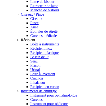
Lame de bistouri
Extracteur de lame
Manche de bistouri
Ciseaux / Pince
Ciseaux
Pince
Anse
Épingles de sûreté
Curettes médicale
Récipient
Boîte à instruments
Récipient inox
Récipient plastique
Bassin de lit
Seau
Flacon
Urinal
Poire à lavement
Crachoir
Inhalateur
Récipient en carton
Instruments de chirurgie
Instrument pour ophtalmologue
Curettes
Instrument pour pédicure