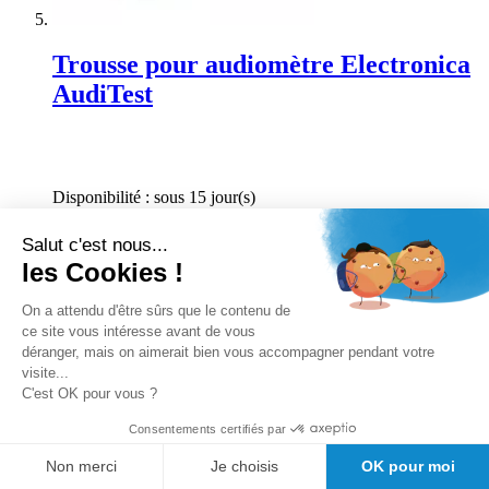
Trousse pour audiomètre Electronica
AudiTest
Rating:
0%
Disponibilité :
sous 15 jour(s)
TTC
49,00 €
Salut c'est nous...
Ajouter au panier
les Cookies !
On a attendu d'être sûrs que le contenu de
ce site vous intéresse avant de vous
déranger, mais on aimerait bien vous accompagner pendant votre
visite...
C'est OK pour vous ?
Consentements certifiés par
Non merci
Je choisis
OK pour moi