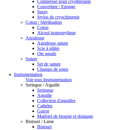
Compresse pour cryothérapie
Couverture / Eponge
Spray
Stylos de cryochirurgie
Coton / Stérilisation
Coton
Alcool isopropylique
Agrafeuse
Agrafeuse suture
Scie à plâtre
Ote agrafe
Suture
Set de suture
Champs de soins
Instrumentation
Voir tous Instrumentation
Seringue / Aiguille
Seringue
Aiguille
Collecteur d'aiguilles
Cathéter
Garrot
Matériel de biopsie et drainage
Bistouri / Lame
Bistouri