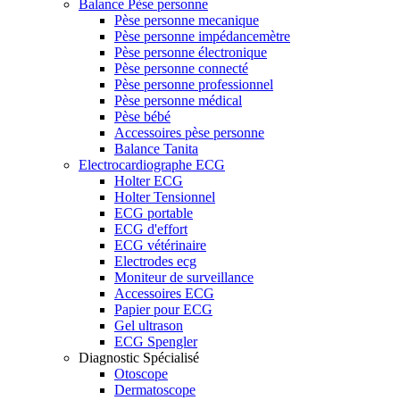
Balance Pèse personne
Pèse personne mecanique
Pèse personne impédancemètre
Pèse personne électronique
Pèse personne connecté
Pèse personne professionnel
Pèse personne médical
Pèse bébé
Accessoires pèse personne
Balance Tanita
Electrocardiographe ECG
Holter ECG
Holter Tensionnel
ECG portable
ECG d'effort
ECG vétérinaire
Electrodes ecg
Moniteur de surveillance
Accessoires ECG
Papier pour ECG
Gel ultrason
ECG Spengler
Diagnostic Spécialisé
Otoscope
Dermatoscope