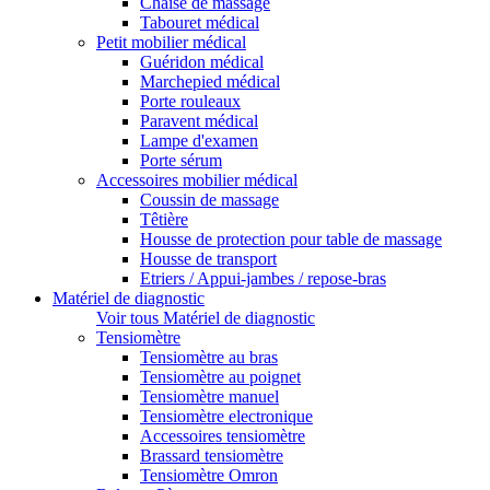
Chaise de massage
Tabouret médical
Petit mobilier médical
Guéridon médical
Marchepied médical
Porte rouleaux
Paravent médical
Lampe d'examen
Porte sérum
Accessoires mobilier médical
Coussin de massage
Têtière
Housse de protection pour table de massage
Housse de transport
Etriers / Appui-jambes / repose-bras
Matériel de diagnostic
Voir tous Matériel de diagnostic
Tensiomètre
Tensiomètre au bras
Tensiomètre au poignet
Tensiomètre manuel
Tensiomètre electronique
Accessoires tensiomètre
Brassard tensiomètre
Tensiomètre Omron