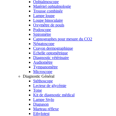
Ophtalmoscope
Matériel ophtalmologie
Trousse combinée
Lampe loupe
Loupe binoculaire
Oxymètre de pouls
Podoscope
Spiromètre
Capnographes pour mesure du CO2
Négatoscope
Crayon dermographique
Echelle optométrique
Diagnostic vétérinaire
Audiomètre
Tympanomètre
Microscope
Diagnostic Général
Stéthoscope
Lecteur de glycémie
Toise
Kit de diagnostic médical
Lampe Stylo
Diapason
Marteau réflexe
Ethylotest