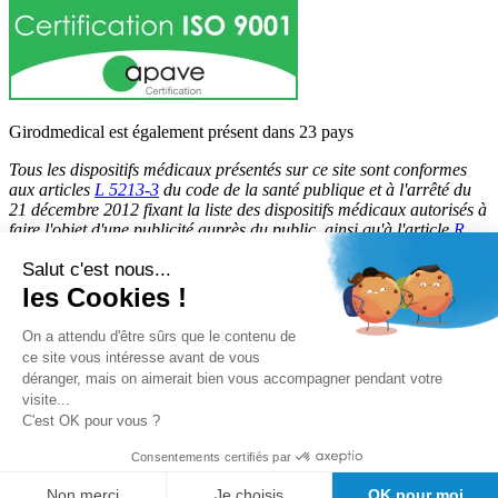
Girodmedical est également présent dans 23 pays
Tous les dispositifs médicaux présentés sur ce site sont conformes
aux articles
L 5213-3
du code de la santé publique et à l'arrêté du
21 décembre 2012 fixant la liste des dispositifs médicaux autorisés à
faire l'objet d'une publicité auprès du public, ainsi qu'à l'article
R
5213-1
du code de la santé publique. Par conséquent, ils peuvent
Salut c'est nous...
être légalement promus et rendus accessibles au public.
les Cookies !
© 2026 Girodmedical. Tous droits réservés.
On a attendu d'être sûrs que le contenu de
ce site vous intéresse avant de vous
déranger, mais on aimerait bien vous accompagner pendant votre
Paiement 100 % sécurisé !
visite...
Contrôle Anti-Fraude, Certificat SSL
C'est OK pour vous ?
Consentements certifiés par
Non merci
Je choisis
OK pour moi