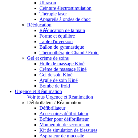
Ultrason
Ceinture électrostimulation
Thérapie laser
Appareils à ondes de choc
Rééducation
Rééducation de la main
Forme et équilibre
Table d'inversion
Ballon de gymnastique
Thermothérapie Chaud / Froid
Gel et crème de soins
Huile de massage Kiné
Crème de massage Kiné
Gel de soin Kiné
Argile de soin Kiné
Bombe de froid
Urgence et Réanimation
Voir tous Urgence et Réanimation
Défibrillateur / Réanimation
Défibrillateur
Accessoires défibrillateur
Boîtier pour défibrillateur
Mannequin de secourisme
Kit de simulation de blessures
Aspirateur de mucosité