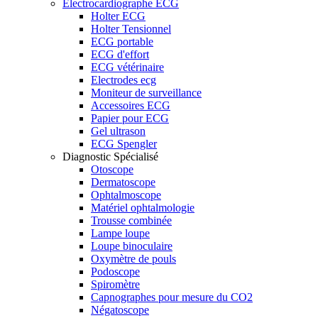
Electrocardiographe ECG
Holter ECG
Holter Tensionnel
ECG portable
ECG d'effort
ECG vétérinaire
Electrodes ecg
Moniteur de surveillance
Accessoires ECG
Papier pour ECG
Gel ultrason
ECG Spengler
Diagnostic Spécialisé
Otoscope
Dermatoscope
Ophtalmoscope
Matériel ophtalmologie
Trousse combinée
Lampe loupe
Loupe binoculaire
Oxymètre de pouls
Podoscope
Spiromètre
Capnographes pour mesure du CO2
Négatoscope