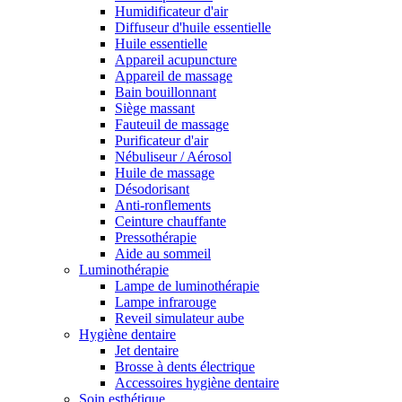
Humidificateur d'air
Diffuseur d'huile essentielle
Huile essentielle
Appareil acupuncture
Appareil de massage
Bain bouillonnant
Siège massant
Fauteuil de massage
Purificateur d'air
Nébuliseur / Aérosol
Huile de massage
Désodorisant
Anti-ronflements
Ceinture chauffante
Pressothérapie
Aide au sommeil
Luminothérapie
Lampe de luminothérapie
Lampe infrarouge
Reveil simulateur aube
Hygiène dentaire
Jet dentaire
Brosse à dents électrique
Accessoires hygiène dentaire
Soin esthétique