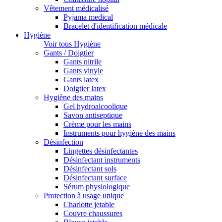
Vêtement médicalisé
Pyjama medical
Bracelet d'identification médicale
Hygiène
Voir tous Hygiène
Gants / Doigtier
Gants nitrile
Gants vinyle
Gants latex
Doigtier latex
Hygiène des mains
Gel hydroalcoolique
Savon antiseptique
Crème pour les mains
Instruments pour hygiène des mains
Désinfection
Lingettes désinfectantes
Désinfectant instruments
Désinfectant sols
Désinfectant surface
Sérum physiologique
Protection à usage unique
Charlotte jetable
Couvre chaussures