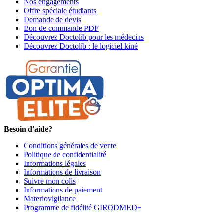
Nos engagements
Offre spéciale étudiants
Demande de devis
Bon de commande PDF
Découvrez Doctolib pour les médecins
Découvrez Doctolib : le logiciel kiné
Besoin d'aide?
Conditions générales de vente
Politique de confidentialité
Informations légales
Informations de livraison
Suivre mon colis
Informations de paiement
Materiovigilance
Programme de fidélité GIRODMED+