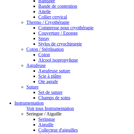
Bandage
Bande de contention
Attelle
Collier cervical
Thermo / Cryothérapie
Compresse pour cryothérapie
Couverture / Eponge
Spray
Stylos de cryochirurgie
Coton / Stérilisation
Coton
Alcool isopropylique
Agrafeuse
Agrafeuse suture
Scie à plâtre
Ote agrafe
Suture
Set de suture
Champs de soins
Instrumentation
Voir tous Instrumentation
Seringue / Aiguille
Seringue
Aiguille
Collecteur d'aiguilles