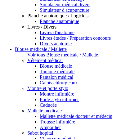
Simulateur médical divers
Simulateur d'acupuncture
Planche anatomique / Logiciels
Planche anatomique
Livres / Divers
Livres d'anatomie
Livres études / Préparation concours
Divers anatomie
Blouse médicale / Mallette
Voir tous Blouse médicale / Mallette
Vêtement médical
Blouse médicale
Tunique médicale
Pantalon médical
Calots chirurgicaux
Montre et porte-stylo
Montre infirmière
Porte-stylo infirmier
Caducée
Mallette médicale
Mallette médicale docteur et médecin
Trousse infirmière
Ampoulier
Sabot hopital
Chaussure hôpital