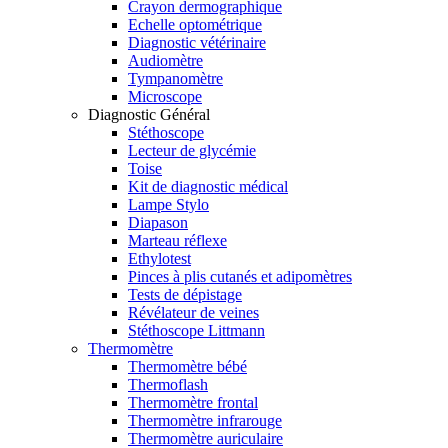
Crayon dermographique
Echelle optométrique
Diagnostic vétérinaire
Audiomètre
Tympanomètre
Microscope
Diagnostic Général
Stéthoscope
Lecteur de glycémie
Toise
Kit de diagnostic médical
Lampe Stylo
Diapason
Marteau réflexe
Ethylotest
Pinces à plis cutanés et adipomètres
Tests de dépistage
Révélateur de veines
Stéthoscope Littmann
Thermomètre
Thermomètre bébé
Thermoflash
Thermomètre frontal
Thermomètre infrarouge
Thermomètre auriculaire