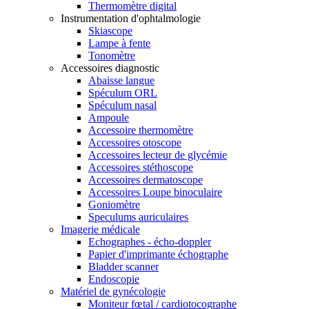
Thermomètre digital
Instrumentation d'ophtalmologie
Skiascope
Lampe à fente
Tonomètre
Accessoires diagnostic
Abaisse langue
Spéculum ORL
Spéculum nasal
Ampoule
Accessoire thermomètre
Accessoires otoscope
Accessoires lecteur de glycémie
Accessoires stéthoscope
Accessoires dermatoscope
Accessoires Loupe binoculaire
Goniomètre
Speculums auriculaires
Imagerie médicale
Echographes - écho-doppler
Papier d'imprimante échographe
Bladder scanner
Endoscopie
Matériel de gynécologie
Moniteur fœtal / cardiotocographe