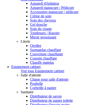
Appareil d'épilation
Appareil manucure / Pédicure
Accessoires manucure / pédicure
Crème de soin
Soin des cheveux
Gel douche
Soin du visage
Tondeuses / Rasoirs
Miroir grossissant
Literie
Oreiller
Surmatelas chauffant
Couverture chauffante
Coussin chauffant
Chauffe matelas
Equipement cabinet
Voir tous Equipement cabinet
Salle d'attente
Chaise pour salle d'attente
Poubelle
Corbeille à papier
Sanitaire
Distributeur de savon
Distributeur de papier toilette
Distributeur d'essuie-mains