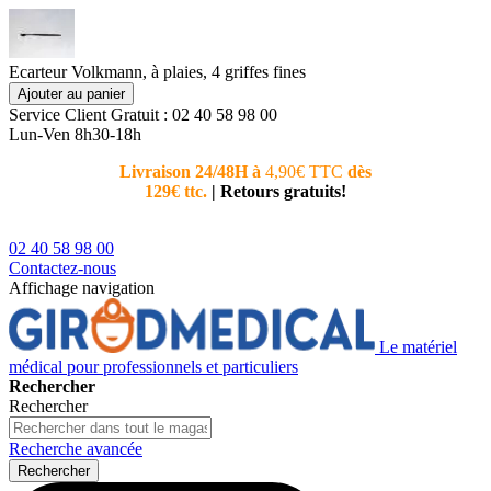
Ecarteur Volkmann, à plaies, 4 griffes fines
Ajouter au panier
Service Client
Gratuit : 02 40 58 98 00
Lun-Ven 8h30-18h
Livraison 24/48H à
4,90€ TTC
dès
Nouvea
129€ ttc.
|
Retours gratuits!
téléphoni
conseiller
02 40 58 98 00
Contactez-nous
Affichage navigation
Le matériel
médical pour professionnels et particuliers
Rechercher
Rechercher
Recherche avancée
Rechercher