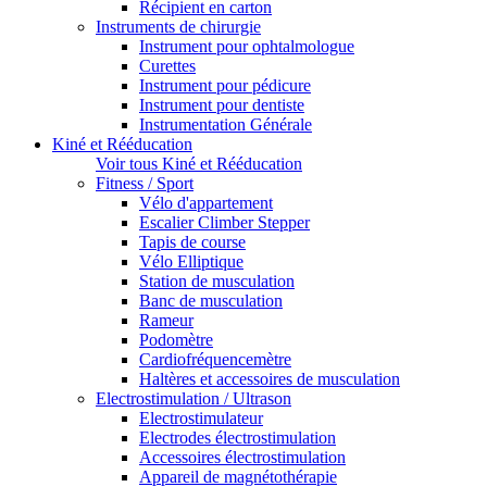
Récipient en carton
Instruments de chirurgie
Instrument pour ophtalmologue
Curettes
Instrument pour pédicure
Instrument pour dentiste
Instrumentation Générale
Kiné et Rééducation
Voir tous Kiné et Rééducation
Fitness / Sport
Vélo d'appartement
Escalier Climber Stepper
Tapis de course
Vélo Elliptique
Station de musculation
Banc de musculation
Rameur
Podomètre
Cardiofréquencemètre
Haltères et accessoires de musculation
Electrostimulation / Ultrason
Electrostimulateur
Electrodes électrostimulation
Accessoires électrostimulation
Appareil de magnétothérapie