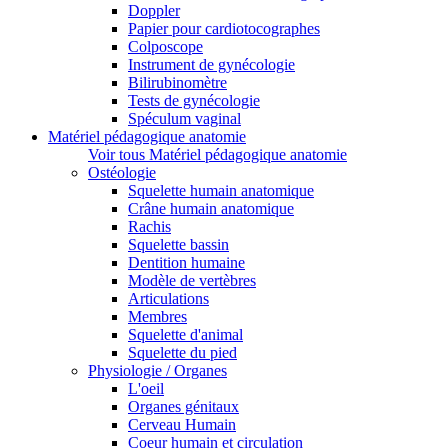
Doppler
Papier pour cardiotocographes
Colposcope
Instrument de gynécologie
Bilirubinomètre
Tests de gynécologie
Spéculum vaginal
Matériel pédagogique anatomie
Voir tous Matériel pédagogique anatomie
Ostéologie
Squelette humain anatomique
Crâne humain anatomique
Rachis
Squelette bassin
Dentition humaine
Modèle de vertèbres
Articulations
Membres
Squelette d'animal
Squelette du pied
Physiologie / Organes
L'oeil
Organes génitaux
Cerveau Humain
Coeur humain et circulation