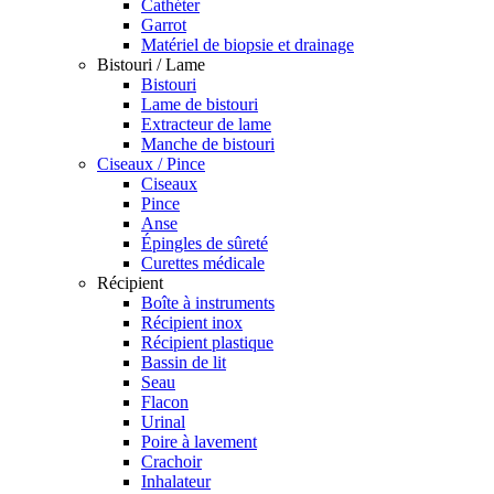
Cathéter
Garrot
Matériel de biopsie et drainage
Bistouri / Lame
Bistouri
Lame de bistouri
Extracteur de lame
Manche de bistouri
Ciseaux / Pince
Ciseaux
Pince
Anse
Épingles de sûreté
Curettes médicale
Récipient
Boîte à instruments
Récipient inox
Récipient plastique
Bassin de lit
Seau
Flacon
Urinal
Poire à lavement
Crachoir
Inhalateur