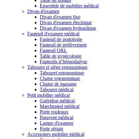
Table de bobath
Ensemble de mobilier médical
Divan d'examen
Divan d'examen fixe
Divan d'examen électrique
Divan d'examen hydraulique
Fauteuil d'examen médical
Fauteuil de podologie
Fauteuil de prélèvement
Fauteuil ORL
Table de gynécologie
Fauteuils d’hémodialyse
Tabouret et siège ergonomique
Tabouret ergonomique
Chaise ergonomique
Chaise de massage
Tabouret médical
Petit mobilier médical
Guéridon médical
Marchepied médical
Porte rouleaux
Paravent médical
Lampe d'examen
Porte sérum
Accessoires mobilier médical