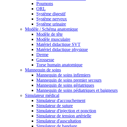
Poumons
ORL
Système digestif
Système nerveux
Système urinaire
Modèle / Schéma anatomique
Modèle de tête
Modèle musculaire
Matériel didactique SVT
Matériel didactique physique
Derme
Grossesse
Torse humain anatomique
Mannequin de soins
Mannequin de soins infirmiers
Mannequin de soins premier secours
Mannequin de soins gériatriques
Mannequin de soins pédiatriques et baigneurs
Simulateur médical
Simulateur d'accouchement
Simulateur de suture
Simulateur d'injection et ponction
Simulateur de tension artérielle
Simulateur d'auscultation
Simulateur de bandage