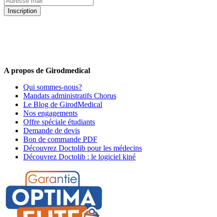
Inscription
5% de remise valable sur votre prochaine commande de matériel
médical !
Offres promotionnelles, nouveautés, dernières tendances : soyez les
premiers informés !
A propos de Girodmedical
Qui sommes-nous?
Mandats administratifs Chorus
Le Blog de GirodMedical
Nos engagements
Offre spéciale étudiants
Demande de devis
Bon de commande PDF
Découvrez Doctolib pour les médecins
Découvrez Doctolib : le logiciel kiné