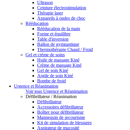
Ultrason
Ceinture électrostimulation
Thérapie laser
Appareils à ondes de choc
Rééducation
Rééducation de la main
Forme et équilibre
Table d'inversion
Ballon de gymnastique
Thermothérapie Chaud / Froid
Gel et crème de soins
Huile de massage Kiné
Crème de massage Kiné
Gel de soin Kiné
Argile de soin Kiné
Bombe de froid
Urgence et Réanimation
Voir tous Urgence et Réanimation
Défibrillateur / Réanimation
Défibrillateur
Accessoires défibrillateur
Boîtier pour défibrillateur
Mannequin de secourisme
Kit de simulation de blessures
Aspirateur de mucosité