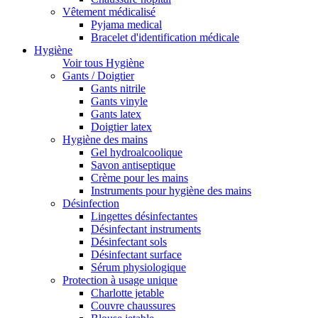
Vêtement médicalisé
Pyjama medical
Bracelet d'identification médicale
Hygiène
Voir tous Hygiène
Gants / Doigtier
Gants nitrile
Gants vinyle
Gants latex
Doigtier latex
Hygiène des mains
Gel hydroalcoolique
Savon antiseptique
Crème pour les mains
Instruments pour hygiène des mains
Désinfection
Lingettes désinfectantes
Désinfectant instruments
Désinfectant sols
Désinfectant surface
Sérum physiologique
Protection à usage unique
Charlotte jetable
Couvre chaussures