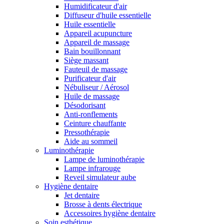
Humidificateur d'air
Diffuseur d'huile essentielle
Huile essentielle
Appareil acupuncture
Appareil de massage
Bain bouillonnant
Siège massant
Fauteuil de massage
Purificateur d'air
Nébuliseur / Aérosol
Huile de massage
Désodorisant
Anti-ronflements
Ceinture chauffante
Pressothérapie
Aide au sommeil
Luminothérapie
Lampe de luminothérapie
Lampe infrarouge
Reveil simulateur aube
Hygiène dentaire
Jet dentaire
Brosse à dents électrique
Accessoires hygiène dentaire
Soin esthétique