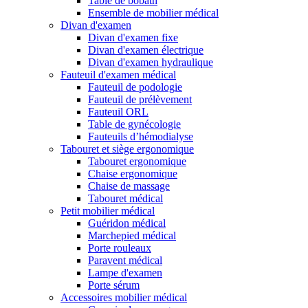
Table de bobath
Ensemble de mobilier médical
Divan d'examen
Divan d'examen fixe
Divan d'examen électrique
Divan d'examen hydraulique
Fauteuil d'examen médical
Fauteuil de podologie
Fauteuil de prélèvement
Fauteuil ORL
Table de gynécologie
Fauteuils d’hémodialyse
Tabouret et siège ergonomique
Tabouret ergonomique
Chaise ergonomique
Chaise de massage
Tabouret médical
Petit mobilier médical
Guéridon médical
Marchepied médical
Porte rouleaux
Paravent médical
Lampe d'examen
Porte sérum
Accessoires mobilier médical