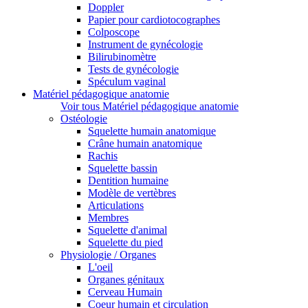
Doppler
Papier pour cardiotocographes
Colposcope
Instrument de gynécologie
Bilirubinomètre
Tests de gynécologie
Spéculum vaginal
Matériel pédagogique anatomie
Voir tous Matériel pédagogique anatomie
Ostéologie
Squelette humain anatomique
Crâne humain anatomique
Rachis
Squelette bassin
Dentition humaine
Modèle de vertèbres
Articulations
Membres
Squelette d'animal
Squelette du pied
Physiologie / Organes
L'oeil
Organes génitaux
Cerveau Humain
Coeur humain et circulation