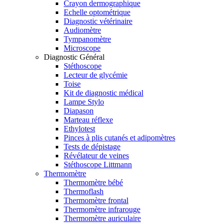
Crayon dermographique
Echelle optométrique
Diagnostic vétérinaire
Audiomètre
Tympanomètre
Microscope
Diagnostic Général
Stéthoscope
Lecteur de glycémie
Toise
Kit de diagnostic médical
Lampe Stylo
Diapason
Marteau réflexe
Ethylotest
Pinces à plis cutanés et adipomètres
Tests de dépistage
Révélateur de veines
Stéthoscope Littmann
Thermomètre
Thermomètre bébé
Thermoflash
Thermomètre frontal
Thermomètre infrarouge
Thermomètre auriculaire