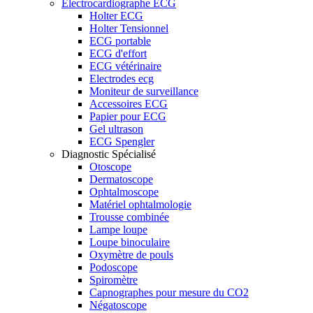
Electrocardiographe ECG
Holter ECG
Holter Tensionnel
ECG portable
ECG d'effort
ECG vétérinaire
Electrodes ecg
Moniteur de surveillance
Accessoires ECG
Papier pour ECG
Gel ultrason
ECG Spengler
Diagnostic Spécialisé
Otoscope
Dermatoscope
Ophtalmoscope
Matériel ophtalmologie
Trousse combinée
Lampe loupe
Loupe binoculaire
Oxymètre de pouls
Podoscope
Spiromètre
Capnographes pour mesure du CO2
Négatoscope