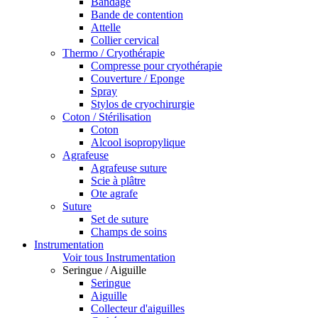
Bandage
Bande de contention
Attelle
Collier cervical
Thermo / Cryothérapie
Compresse pour cryothérapie
Couverture / Eponge
Spray
Stylos de cryochirurgie
Coton / Stérilisation
Coton
Alcool isopropylique
Agrafeuse
Agrafeuse suture
Scie à plâtre
Ote agrafe
Suture
Set de suture
Champs de soins
Instrumentation
Voir tous Instrumentation
Seringue / Aiguille
Seringue
Aiguille
Collecteur d'aiguilles