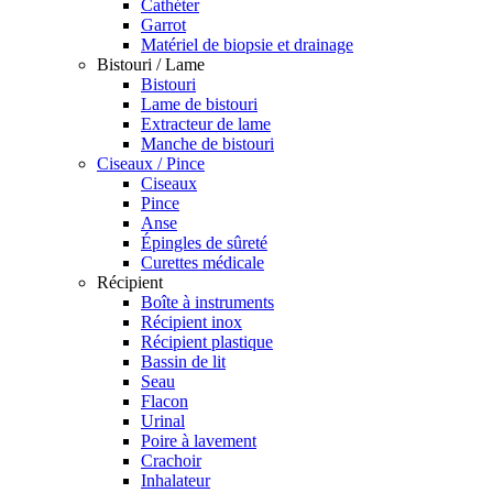
Cathéter
Garrot
Matériel de biopsie et drainage
Bistouri / Lame
Bistouri
Lame de bistouri
Extracteur de lame
Manche de bistouri
Ciseaux / Pince
Ciseaux
Pince
Anse
Épingles de sûreté
Curettes médicale
Récipient
Boîte à instruments
Récipient inox
Récipient plastique
Bassin de lit
Seau
Flacon
Urinal
Poire à lavement
Crachoir
Inhalateur