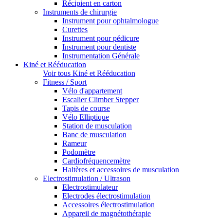
Récipient en carton
Instruments de chirurgie
Instrument pour ophtalmologue
Curettes
Instrument pour pédicure
Instrument pour dentiste
Instrumentation Générale
Kiné et Rééducation
Voir tous Kiné et Rééducation
Fitness / Sport
Vélo d'appartement
Escalier Climber Stepper
Tapis de course
Vélo Elliptique
Station de musculation
Banc de musculation
Rameur
Podomètre
Cardiofréquencemètre
Haltères et accessoires de musculation
Electrostimulation / Ultrason
Electrostimulateur
Electrodes électrostimulation
Accessoires électrostimulation
Appareil de magnétothérapie