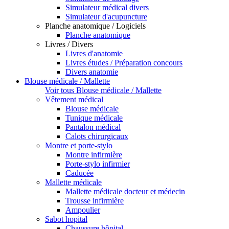
Simulateur médical divers
Simulateur d'acupuncture
Planche anatomique / Logiciels
Planche anatomique
Livres / Divers
Livres d'anatomie
Livres études / Préparation concours
Divers anatomie
Blouse médicale / Mallette
Voir tous Blouse médicale / Mallette
Vêtement médical
Blouse médicale
Tunique médicale
Pantalon médical
Calots chirurgicaux
Montre et porte-stylo
Montre infirmière
Porte-stylo infirmier
Caducée
Mallette médicale
Mallette médicale docteur et médecin
Trousse infirmière
Ampoulier
Sabot hopital
Chaussure hôpital