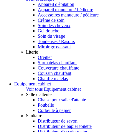
Appareil d'épilation
Appareil manucure / Pédicure
Accessoires manucure / pédicure
Crème de soin
Soin des cheveux
Gel douche
Soin du visage
Tondeuses / Rasoirs
Miroir grossissant
Literie
Oreiller
Surmatelas chauffant
Couverture chauffante
Coussin chauffant
Chauffe matelas
Equipement cabinet
Voir tous Equipement cabinet
Salle d'attente
Chaise pour salle d'attente
Poubelle
Corbeille à papier
Sanitaire
Distributeur de savon
Distributeur de papier toilette
Distributeur d'essuie-mains