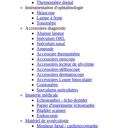
Thermomètre digital
Instrumentation d'ophtalmologie
Skiascope
Lampe à fente
Tonomètre
Accessoires diagnostic
Abaisse langue
Spéculum ORL
Spéculum nasal
Ampoule
Accessoire thermomètre
Accessoires otoscope
Accessoires lecteur de glycémie
Accessoires stéthoscope
Accessoires dermatoscope
Accessoires Loupe binoculaire
Goniomètre
Speculums auriculaires
Imagerie médicale
Echographes - écho-doppler
Papier d'imprimante échographe
Bladder scanner
Endoscopie
Matériel de gynécologie
Moniteur fœtal / cardiotocographe