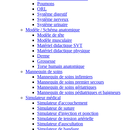
Poumons
ORL
Système digestif
Système nerveux
Système urinaire
Modèle / Schéma anatomique
Modèle de tête
Modèle musculaire
Matériel didactique SVT
Matériel didactique physique
Derme
Grossesse
Torse humain anatomique
Mannequin de soins
Mannequin de soins infirmiers
Mannequin de soins premier secours
Mannequin de soins gériatriques
Mannequin de soins pédiatriques et baigneurs
Simulateur médical
Simulateur d'accouchement
Simulateur de suture
Simulateur d'injection et ponction
Simulateur de tension artérielle
Simulateur d'auscultation
Simulateur de bandage