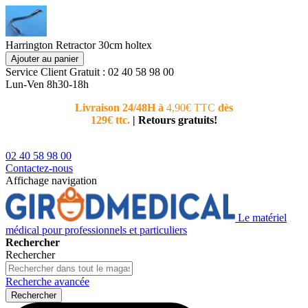
Harrington Retractor 30cm holtex
Ajouter au panier
Service Client
Gratuit : 02 40 58 98 00
Lun-Ven 8h30-18h
Livraison 24/48H à
4,90€ TTC
dès
Nouvea
129€ ttc.
|
Retours gratuits!
téléphoni
conseiller
02 40 58 98 00
Contactez-nous
Affichage navigation
Le matériel
médical pour professionnels et particuliers
Rechercher
Rechercher
Recherche avancée
Rechercher