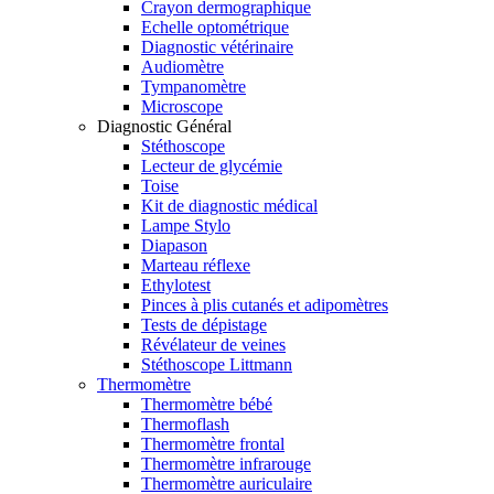
Crayon dermographique
Echelle optométrique
Diagnostic vétérinaire
Audiomètre
Tympanomètre
Microscope
Diagnostic Général
Stéthoscope
Lecteur de glycémie
Toise
Kit de diagnostic médical
Lampe Stylo
Diapason
Marteau réflexe
Ethylotest
Pinces à plis cutanés et adipomètres
Tests de dépistage
Révélateur de veines
Stéthoscope Littmann
Thermomètre
Thermomètre bébé
Thermoflash
Thermomètre frontal
Thermomètre infrarouge
Thermomètre auriculaire