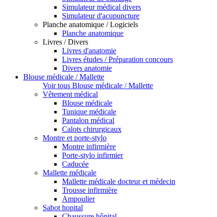
Simulateur médical divers
Simulateur d'acupuncture
Planche anatomique / Logiciels
Planche anatomique
Livres / Divers
Livres d'anatomie
Livres études / Préparation concours
Divers anatomie
Blouse médicale / Mallette
Voir tous Blouse médicale / Mallette
Vêtement médical
Blouse médicale
Tunique médicale
Pantalon médical
Calots chirurgicaux
Montre et porte-stylo
Montre infirmière
Porte-stylo infirmier
Caducée
Mallette médicale
Mallette médicale docteur et médecin
Trousse infirmière
Ampoulier
Sabot hopital
Chaussure hôpital