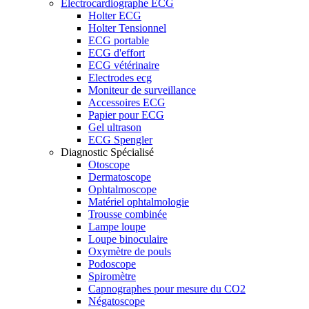
Electrocardiographe ECG
Holter ECG
Holter Tensionnel
ECG portable
ECG d'effort
ECG vétérinaire
Electrodes ecg
Moniteur de surveillance
Accessoires ECG
Papier pour ECG
Gel ultrason
ECG Spengler
Diagnostic Spécialisé
Otoscope
Dermatoscope
Ophtalmoscope
Matériel ophtalmologie
Trousse combinée
Lampe loupe
Loupe binoculaire
Oxymètre de pouls
Podoscope
Spiromètre
Capnographes pour mesure du CO2
Négatoscope