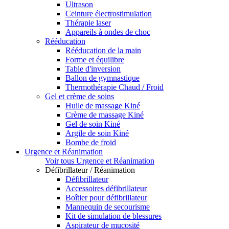
Ultrason
Ceinture électrostimulation
Thérapie laser
Appareils à ondes de choc
Rééducation
Rééducation de la main
Forme et équilibre
Table d'inversion
Ballon de gymnastique
Thermothérapie Chaud / Froid
Gel et crème de soins
Huile de massage Kiné
Crème de massage Kiné
Gel de soin Kiné
Argile de soin Kiné
Bombe de froid
Urgence et Réanimation
Voir tous Urgence et Réanimation
Défibrillateur / Réanimation
Défibrillateur
Accessoires défibrillateur
Boîtier pour défibrillateur
Mannequin de secourisme
Kit de simulation de blessures
Aspirateur de mucosité