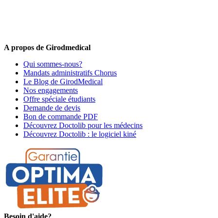
5% de remise valable sur votre prochaine commande de matériel
médical !
Offres promotionnelles, nouveautés, dernières tendances : soyez les
premiers informés !
A propos de Girodmedical
Qui sommes-nous?
Mandats administratifs Chorus
Le Blog de GirodMedical
Nos engagements
Offre spéciale étudiants
Demande de devis
Bon de commande PDF
Découvrez Doctolib pour les médecins
Découvrez Doctolib : le logiciel kiné
Besoin d'aide?