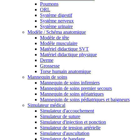
Poumons
ORL
Système digestif
Système nerveux
Système urinaire
Modèle / Schéma anatomique
Modèle de tête
Modèle musculaire
Matériel didactique SVT
Matériel didactique physique
Derme
Grossesse
Torse humain anatomique
Mannequin de soins
Mannequin de soins infirmiers
Mannequin de soins premier secours
Mannequin de soins gériatriques
Mannequin de soins pédiatriques et baigneurs
Simulateur médical
Simulateur d'accouchement
Simulateur de suture
Simulateur d'injection et ponction
Simulateur de tension artérielle
Simulateur d'auscultation
Simulateur de bandage