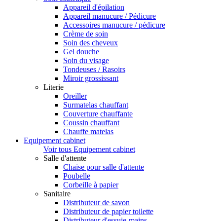
Appareil d'épilation
Appareil manucure / Pédicure
Accessoires manucure / pédicure
Crème de soin
Soin des cheveux
Gel douche
Soin du visage
Tondeuses / Rasoirs
Miroir grossissant
Literie
Oreiller
Surmatelas chauffant
Couverture chauffante
Coussin chauffant
Chauffe matelas
Equipement cabinet
Voir tous Equipement cabinet
Salle d'attente
Chaise pour salle d'attente
Poubelle
Corbeille à papier
Sanitaire
Distributeur de savon
Distributeur de papier toilette
Distributeur d'essuie-mains