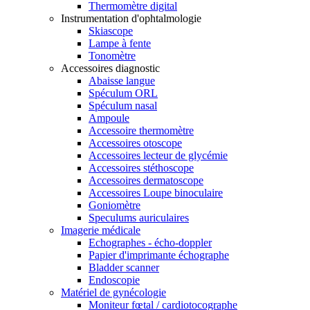
Thermomètre digital
Instrumentation d'ophtalmologie
Skiascope
Lampe à fente
Tonomètre
Accessoires diagnostic
Abaisse langue
Spéculum ORL
Spéculum nasal
Ampoule
Accessoire thermomètre
Accessoires otoscope
Accessoires lecteur de glycémie
Accessoires stéthoscope
Accessoires dermatoscope
Accessoires Loupe binoculaire
Goniomètre
Speculums auriculaires
Imagerie médicale
Echographes - écho-doppler
Papier d'imprimante échographe
Bladder scanner
Endoscopie
Matériel de gynécologie
Moniteur fœtal / cardiotocographe