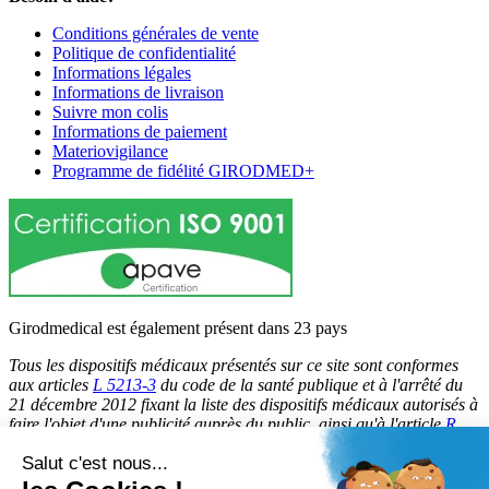
Conditions générales de vente
Politique de confidentialité
Informations légales
Informations de livraison
Suivre mon colis
Informations de paiement
Materiovigilance
Programme de fidélité GIRODMED+
Girodmedical est également présent dans 23 pays
Tous les dispositifs médicaux présentés sur ce site sont conformes
aux articles
L 5213-3
du code de la santé publique et à l'arrêté du
21 décembre 2012 fixant la liste des dispositifs médicaux autorisés à
faire l'objet d'une publicité auprès du public, ainsi qu'à l'article
R
5213-1
du code de la santé publique. Par conséquent, ils peuvent
Salut c'est nous...
être légalement promus et rendus accessibles au public.