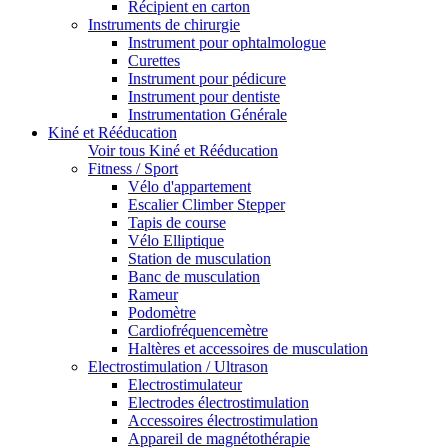
Récipient en carton
Instruments de chirurgie
Instrument pour ophtalmologue
Curettes
Instrument pour pédicure
Instrument pour dentiste
Instrumentation Générale
Kiné et Rééducation
Voir tous Kiné et Rééducation
Fitness / Sport
Vélo d'appartement
Escalier Climber Stepper
Tapis de course
Vélo Elliptique
Station de musculation
Banc de musculation
Rameur
Podomètre
Cardiofréquencemètre
Haltères et accessoires de musculation
Electrostimulation / Ultrason
Electrostimulateur
Electrodes électrostimulation
Accessoires électrostimulation
Appareil de magnétothérapie