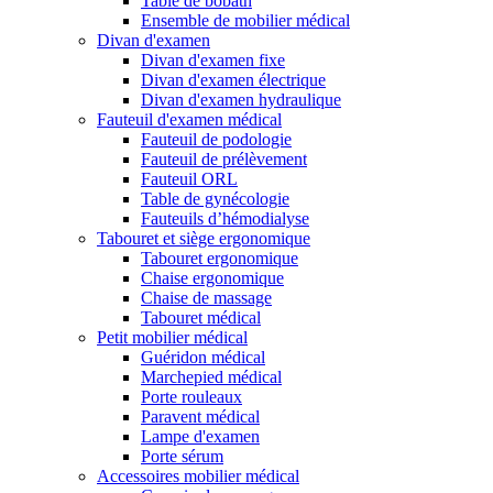
Table de bobath
Ensemble de mobilier médical
Divan d'examen
Divan d'examen fixe
Divan d'examen électrique
Divan d'examen hydraulique
Fauteuil d'examen médical
Fauteuil de podologie
Fauteuil de prélèvement
Fauteuil ORL
Table de gynécologie
Fauteuils d’hémodialyse
Tabouret et siège ergonomique
Tabouret ergonomique
Chaise ergonomique
Chaise de massage
Tabouret médical
Petit mobilier médical
Guéridon médical
Marchepied médical
Porte rouleaux
Paravent médical
Lampe d'examen
Porte sérum
Accessoires mobilier médical