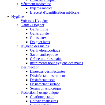
Vêtement médicalisé
Pyjama medical
Bracelet d'identification médicale
Hygiène
Voir tous Hygiène
Gants / Doigtier
Gants nitrile
Gants vinyle
Gants latex
Doigtier latex
Hygiène des mains
Gel hydroalcoolique
Savon antiseptique
Crème pour les mains
Instruments pour hygiène des mains
Désinfection
Lingettes désinfectantes
Désinfectant instruments
Désinfectant sols
Désinfectant surface
Sérum physiologique
Protection à usage unique
Charlotte jetable
Couvre chaussures