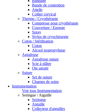
Bandage
Bande de contention
Attelle
Collier cervical
Thermo / Cryothérapie
Compresse pour cryothérapie
Couverture / Eponge
Spray
Stylos de cryochirurgie
Coton / Stérilisation
Coton
Alcool isopropylique
Agrafeuse
Agrafeuse suture
Scie à plâtre
Ote agrafe
Suture
Set de suture
Champs de soins
Instrumentation
Voir tous Instrumentation
Seringue / Aiguille
Seringue
Aiguille
Collecteur d'aiguilles