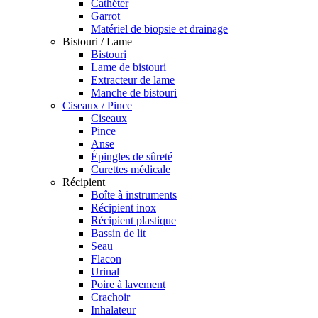
Cathéter
Garrot
Matériel de biopsie et drainage
Bistouri / Lame
Bistouri
Lame de bistouri
Extracteur de lame
Manche de bistouri
Ciseaux / Pince
Ciseaux
Pince
Anse
Épingles de sûreté
Curettes médicale
Récipient
Boîte à instruments
Récipient inox
Récipient plastique
Bassin de lit
Seau
Flacon
Urinal
Poire à lavement
Crachoir
Inhalateur