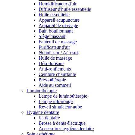
Humidificateur d'air
Diffuseur d'huile essentielle
Huile essentielle
Appareil acupuncture
Appareil de massage
Bain bouillonnant
Siège massant
Fauteuil de massage
Purificateur d'air
Nébuliseur / Aérosol
Huile de massage
Désodorisant
Anti-ronflements
Ceinture chauffante
Pressothérapie
Aide au sommeil
Luminothérapie
Lampe de luminothérapie
Lampe infrarouge
Reveil simulateur aube
Hygiène dentaire
Jet dentaire
Brosse à dents électrique
Accessoires hygiène dentaire
Soin esthétique