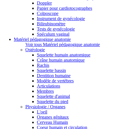
Doppler
Papier pour cardiotocographes
Colposcope
Instrument de gynécologie
Bilirubinomètre
Tests de gynécologie
Spéculum vaginal
Matériel pédagogique anatomie
Voir tous Matériel pédagogique anatomie
Ostéologie
Squelette humain anatomique
Crâne humain anatomique
Rachis
Squelette bassin
Dentition humaine
Modèle de vertèbres
Articulations
Membres
Squelette d'animal
Squelette du pied
Physiologie / Organes
L'oeil
Organes génitaux
Cerveau Humain
Coeur humain et circulation