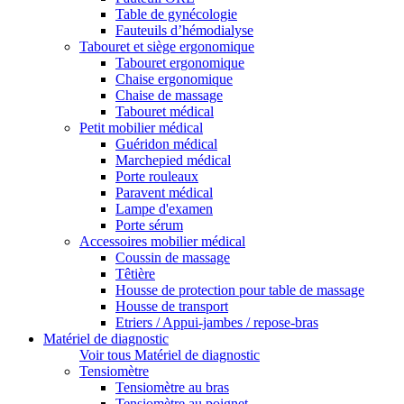
Table de gynécologie
Fauteuils d’hémodialyse
Tabouret et siège ergonomique
Tabouret ergonomique
Chaise ergonomique
Chaise de massage
Tabouret médical
Petit mobilier médical
Guéridon médical
Marchepied médical
Porte rouleaux
Paravent médical
Lampe d'examen
Porte sérum
Accessoires mobilier médical
Coussin de massage
Têtière
Housse de protection pour table de massage
Housse de transport
Etriers / Appui-jambes / repose-bras
Matériel de diagnostic
Voir tous Matériel de diagnostic
Tensiomètre
Tensiomètre au bras
Tensiomètre au poignet