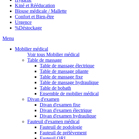
Kiné et Rééducation
Blouse médicale / Mallette
Confort et Bien-être
Urgence
%
Déstockage
Menu
Mobilier médical
Voir tous Mobilier médical
Table de massage
Table de massage électrique
Table de massage pliante
Table de massage fixe
Table de massage hydraulique
Table de bobath
Ensemble de mobilier médical
Divan d'examen
Divan d'examen fixe
Divan d'examen électrique
Divan d'examen hydraulique
Fauteuil d'examen médical
Fauteuil de podologie
Fauteuil de prélèvement
Fauteuil ORL