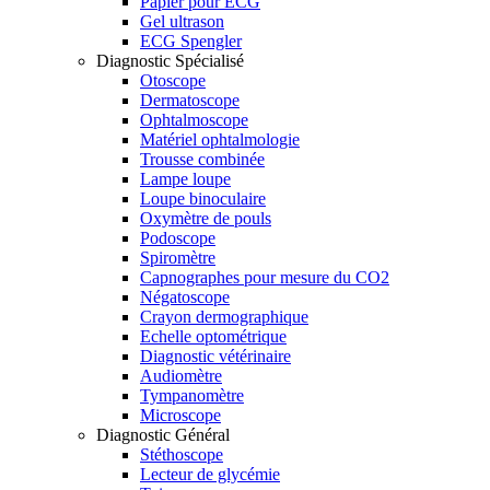
Papier pour ECG
Gel ultrason
ECG Spengler
Diagnostic Spécialisé
Otoscope
Dermatoscope
Ophtalmoscope
Matériel ophtalmologie
Trousse combinée
Lampe loupe
Loupe binoculaire
Oxymètre de pouls
Podoscope
Spiromètre
Capnographes pour mesure du CO2
Négatoscope
Crayon dermographique
Echelle optométrique
Diagnostic vétérinaire
Audiomètre
Tympanomètre
Microscope
Diagnostic Général
Stéthoscope
Lecteur de glycémie