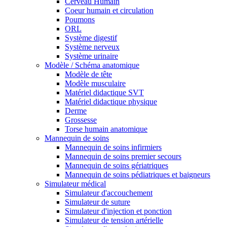
Cerveau Humain
Coeur humain et circulation
Poumons
ORL
Système digestif
Système nerveux
Système urinaire
Modèle / Schéma anatomique
Modèle de tête
Modèle musculaire
Matériel didactique SVT
Matériel didactique physique
Derme
Grossesse
Torse humain anatomique
Mannequin de soins
Mannequin de soins infirmiers
Mannequin de soins premier secours
Mannequin de soins gériatriques
Mannequin de soins pédiatriques et baigneurs
Simulateur médical
Simulateur d'accouchement
Simulateur de suture
Simulateur d'injection et ponction
Simulateur de tension artérielle