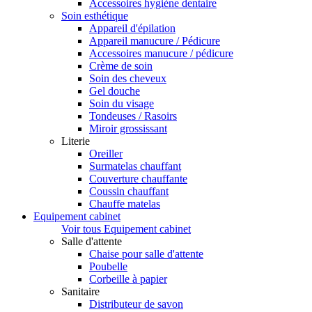
Accessoires hygiène dentaire
Soin esthétique
Appareil d'épilation
Appareil manucure / Pédicure
Accessoires manucure / pédicure
Crème de soin
Soin des cheveux
Gel douche
Soin du visage
Tondeuses / Rasoirs
Miroir grossissant
Literie
Oreiller
Surmatelas chauffant
Couverture chauffante
Coussin chauffant
Chauffe matelas
Equipement cabinet
Voir tous Equipement cabinet
Salle d'attente
Chaise pour salle d'attente
Poubelle
Corbeille à papier
Sanitaire
Distributeur de savon