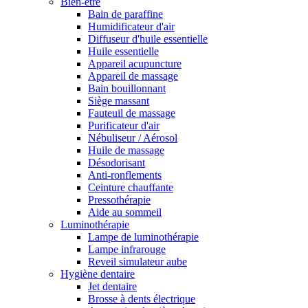
Bien-être
Bain de paraffine
Humidificateur d'air
Diffuseur d'huile essentielle
Huile essentielle
Appareil acupuncture
Appareil de massage
Bain bouillonnant
Siège massant
Fauteuil de massage
Purificateur d'air
Nébuliseur / Aérosol
Huile de massage
Désodorisant
Anti-ronflements
Ceinture chauffante
Pressothérapie
Aide au sommeil
Luminothérapie
Lampe de luminothérapie
Lampe infrarouge
Reveil simulateur aube
Hygiène dentaire
Jet dentaire
Brosse à dents électrique