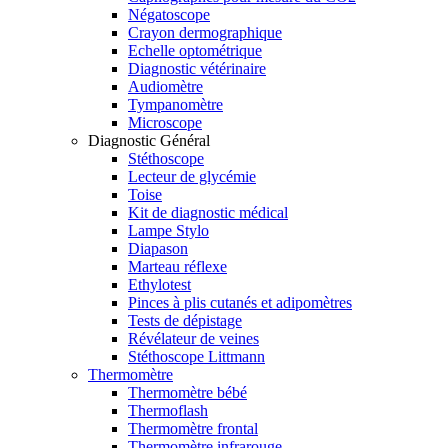
Négatoscope
Crayon dermographique
Echelle optométrique
Diagnostic vétérinaire
Audiomètre
Tympanomètre
Microscope
Diagnostic Général
Stéthoscope
Lecteur de glycémie
Toise
Kit de diagnostic médical
Lampe Stylo
Diapason
Marteau réflexe
Ethylotest
Pinces à plis cutanés et adipomètres
Tests de dépistage
Révélateur de veines
Stéthoscope Littmann
Thermomètre
Thermomètre bébé
Thermoflash
Thermomètre frontal
Thermomètre infrarouge