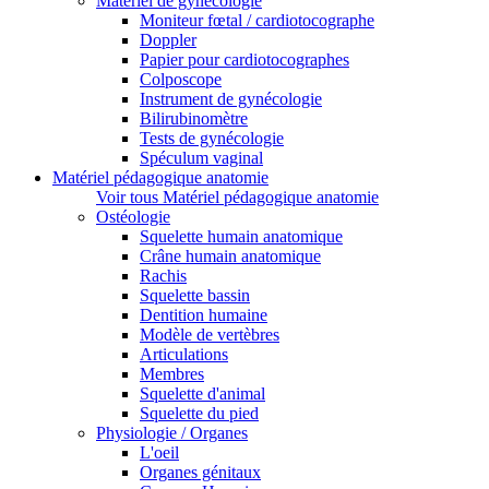
Matériel de gynécologie
Moniteur fœtal / cardiotocographe
Doppler
Papier pour cardiotocographes
Colposcope
Instrument de gynécologie
Bilirubinomètre
Tests de gynécologie
Spéculum vaginal
Matériel pédagogique anatomie
Voir tous Matériel pédagogique anatomie
Ostéologie
Squelette humain anatomique
Crâne humain anatomique
Rachis
Squelette bassin
Dentition humaine
Modèle de vertèbres
Articulations
Membres
Squelette d'animal
Squelette du pied
Physiologie / Organes
L'oeil
Organes génitaux