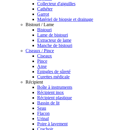
Collecteur d'aiguilles
Cathéter
Garrot
Matériel de biopsie et drainage
Bistouri / Lame
Bistouri
Lame de bistouri
Extracteur de lame
Manche de bistouri
Ciseaux / Pince
Ciseaux
Pince
Anse
Épingles de sûreté
Curettes médicale
Récipient
Boîte à instruments
Récipient inox
Récipient plastique
Bassin de lit
Seau
Flacon
Urinal
Poire à lavement
Crachoir