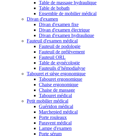
Table de massage hydraulique
Table de bobath
Ensemble de mobilier médical
Divan d'examen
Divan d'examen fixe
Divan d'examen électrique
Divan d'examen hydraulique
Fauteuil d'examen médical
Fauteuil de podologie
Fauteuil de prélèvement
Fauteuil ORL
Table de gynécologie
Fauteuils d’hémodialyse
Tabouret et siège ergonomique
Tabouret ergonomique
Chaise ergonomique
Chaise de massage
Tabouret médical
Petit mobilier médical
Guéridon médical
Marchepied médical
Porte rouleaux
Paravent médical
Lampe d'examen
Porte sérum