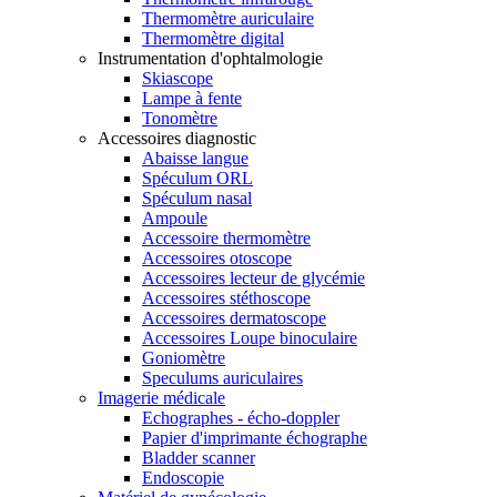
Thermomètre auriculaire
Thermomètre digital
Instrumentation d'ophtalmologie
Skiascope
Lampe à fente
Tonomètre
Accessoires diagnostic
Abaisse langue
Spéculum ORL
Spéculum nasal
Ampoule
Accessoire thermomètre
Accessoires otoscope
Accessoires lecteur de glycémie
Accessoires stéthoscope
Accessoires dermatoscope
Accessoires Loupe binoculaire
Goniomètre
Speculums auriculaires
Imagerie médicale
Echographes - écho-doppler
Papier d'imprimante échographe
Bladder scanner
Endoscopie