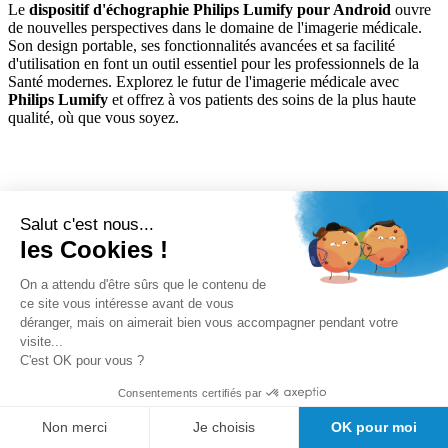
Le
dispositif d'échographie Philips Lumify pour Android
ouvre
de nouvelles perspectives dans le domaine de l'imagerie médicale.
Son design portable, ses fonctionnalités avancées et sa facilité
d'utilisation en font un outil essentiel pour les professionnels de la
Santé modernes. Explorez le futur de l'imagerie médicale avec
Philips
Lumify
et offrez à vos patients des soins de la plus haute
qualité, où que vous soyez.
Modèles au choix :
Salut c'est nous...
les Cookies !
- Sonde linéaire L12-4 - pour Poumon, Examens ostéo-articulaires,
Tissus mous, Structures superficielles, Vasculaire
On a attendu d'être sûrs que le contenu de
ce site vous intéresse avant de vous
- Sonde convexe C5-2 - pour Abdomen, Vésicule biliaire, Poumon,
déranger, mais on aimerait bien vous accompagner pendant votre
Gynécologie/Obstétrique
visite...
- Sonde sectorielle S4-1 - pour Abdomen, Echo, FAST, Poumon,
C'est OK pour vous ?
Gynécologie/Obstétrique
Consentements certifiés par
Non merci
Je choisis
OK pour moi