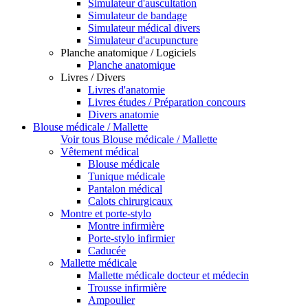
Simulateur d'auscultation
Simulateur de bandage
Simulateur médical divers
Simulateur d'acupuncture
Planche anatomique / Logiciels
Planche anatomique
Livres / Divers
Livres d'anatomie
Livres études / Préparation concours
Divers anatomie
Blouse médicale / Mallette
Voir tous Blouse médicale / Mallette
Vêtement médical
Blouse médicale
Tunique médicale
Pantalon médical
Calots chirurgicaux
Montre et porte-stylo
Montre infirmière
Porte-stylo infirmier
Caducée
Mallette médicale
Mallette médicale docteur et médecin
Trousse infirmière
Ampoulier