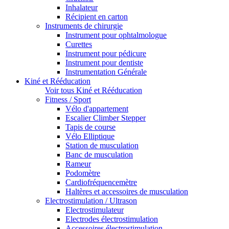
Inhalateur
Récipient en carton
Instruments de chirurgie
Instrument pour ophtalmologue
Curettes
Instrument pour pédicure
Instrument pour dentiste
Instrumentation Générale
Kiné et Rééducation
Voir tous Kiné et Rééducation
Fitness / Sport
Vélo d'appartement
Escalier Climber Stepper
Tapis de course
Vélo Elliptique
Station de musculation
Banc de musculation
Rameur
Podomètre
Cardiofréquencemètre
Haltères et accessoires de musculation
Electrostimulation / Ultrason
Electrostimulateur
Electrodes électrostimulation
Accessoires électrostimulation