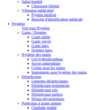
Sabot hopital
Chaussure hôpital
Vêtement médicalisé
Pyjama medical
Bracelet d'identification médicale
Hygiène
Voir tous Hygiène
Gants / Doigtier
Gants nitrile
Gants vinyle
Gants latex
Doigtier latex
Hygiène des mains
Gel hydroalcoolique
Savon antiseptique
Crème pour les mains
Instruments pour hygiène des mains
Désinfection
Lingettes désinfectantes
Désinfectant instruments
Désinfectant sols
Désinfectant surface
Sérum physiologique
Protection à usage unique
Charlotte jetable