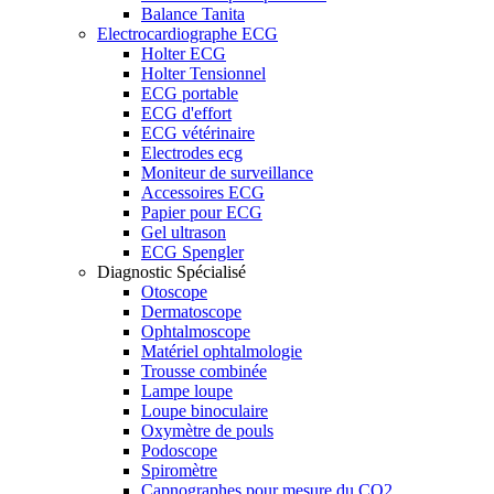
Balance Tanita
Electrocardiographe ECG
Holter ECG
Holter Tensionnel
ECG portable
ECG d'effort
ECG vétérinaire
Electrodes ecg
Moniteur de surveillance
Accessoires ECG
Papier pour ECG
Gel ultrason
ECG Spengler
Diagnostic Spécialisé
Otoscope
Dermatoscope
Ophtalmoscope
Matériel ophtalmologie
Trousse combinée
Lampe loupe
Loupe binoculaire
Oxymètre de pouls
Podoscope
Spiromètre
Capnographes pour mesure du CO2