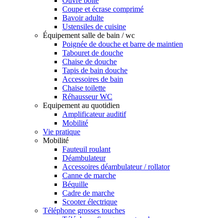
Ouvre boîte
Coupe et écrase comprimé
Bavoir adulte
Ustensiles de cuisine
Équipement salle de bain / wc
Poignée de douche et barre de maintien
Tabouret de douche
Chaise de douche
Tapis de bain douche
Accessoires de bain
Chaise toilette
Réhausseur WC
Equipement au quotidien
Amplificateur auditif
Mobilité
Vie pratique
Mobilité
Fauteuil roulant
Déambulateur
Accessoires déambulateur / rollator
Canne de marche
Béquille
Cadre de marche
Scooter électrique
Téléphone grosses touches