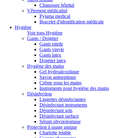
Chaussure hôpital
Vêtement médicalisé
Pyjama medical
Bracelet d'identification médicale
Hygiène
Voir tous Hygiène
Gants / Doigtier
Gants nitrile
Gants vinyle
Gants latex
Doigtier latex
Hygiène des mains
Gel hydroalcoolique
Savon antiseptique
Crème pour les mains
Instruments pour hygiène des mains
Désinfection
Lingettes désinfectantes
Désinfectant instruments
Désinfectant sols
Désinfectant surface
Sérum physiologique
Protection à usage unique
Charlotte jetable