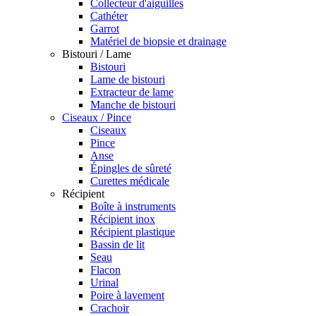
Collecteur d'aiguilles
Cathéter
Garrot
Matériel de biopsie et drainage
Bistouri / Lame
Bistouri
Lame de bistouri
Extracteur de lame
Manche de bistouri
Ciseaux / Pince
Ciseaux
Pince
Anse
Épingles de sûreté
Curettes médicale
Récipient
Boîte à instruments
Récipient inox
Récipient plastique
Bassin de lit
Seau
Flacon
Urinal
Poire à lavement
Crachoir