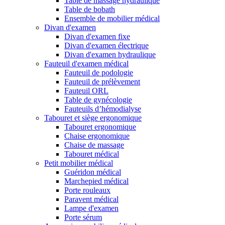
Table de massage hydraulique
Table de bobath
Ensemble de mobilier médical
Divan d'examen
Divan d'examen fixe
Divan d'examen électrique
Divan d'examen hydraulique
Fauteuil d'examen médical
Fauteuil de podologie
Fauteuil de prélèvement
Fauteuil ORL
Table de gynécologie
Fauteuils d’hémodialyse
Tabouret et siège ergonomique
Tabouret ergonomique
Chaise ergonomique
Chaise de massage
Tabouret médical
Petit mobilier médical
Guéridon médical
Marchepied médical
Porte rouleaux
Paravent médical
Lampe d'examen
Porte sérum