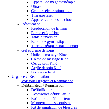
Appareil de magnétothérapie
Ultrason
Ceinture électrostimulation
Thérapie laser
Appareils à ondes de choc
Rééducation
Rééducation de la main
Forme et équilibre
Table d'inversion
Ballon de gymnastique
Thermothérapie Chaud / Froid
Gel et crème de soins
Huile de massage Kiné
Crème de massage Kiné
Gel de soin Kiné
Argile de soin Kiné
Bombe de froid
Urgence et Réanimation
Voir tous Urgence et Réanimation
Défibrillateur / Réanimation
Défibrillateur
Accessoires défibrillateur
Boîtier pour défibrillateur
Mannequin de secourisme
Kit de simulation de blessures