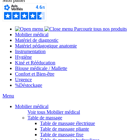
Mon panier
Parcourir tous nos produits
Mobilier médical
Matériel de diagnostic
Matériel pédagogique anatomie
Instrumentation
Hygiène
Kiné et Rééducation
Blouse médicale / Mallette
Confort et Bien-être
Urgence
%
Déstockage
Menu
Mobilier médical
Voir tous Mobilier médical
Table de massage
Table de massage électrique
Table de massage pliante
Table de massage fixe