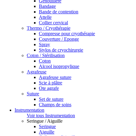
Genouillère
Bandage
Bande de contention
Attelle
Collier cervical
Thermo / Cryothérapie
Compresse pour cryothérapie
Couverture / Eponge
Spray
Stylos de cryochirurgie
Coton / Stérilisation
Coton
Alcool isopropylique
Agrafeuse
Agrafeuse suture
Scie à plâtre
Ote agrafe
Suture
Set de suture
Champs de soins
Instrumentation
Voir tous Instrumentation
Seringue / Aiguille
Seringue
Aiguille