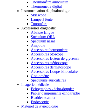
Thermomètre auriculaire
Thermomètre digital
Instrumentation d'ophtalmologie
Skiascope
Lampe à fente
Tonomètre
Accessoires diagnostic
Abaisse langue
Spéculum ORL
Spéculum nasal
Ampoule
Accessoire thermomètre
Accessoires otoscope
Accessoires lecteur de glycémie
Accessoires stéthoscope
Accessoires dermatoscope
Accessoires Loupe binoculaire
Goniomètre
Speculums auriculaires
Imagerie médicale
Echographes - écho-doppler
Papier d'imprimante échographe
Bladder scanner
Endoscopie
Matériel de gynécologie