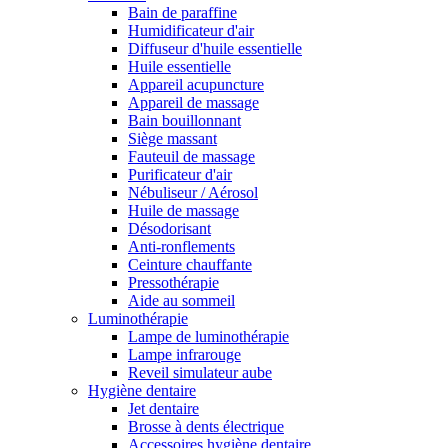
Bain de paraffine
Humidificateur d'air
Diffuseur d'huile essentielle
Huile essentielle
Appareil acupuncture
Appareil de massage
Bain bouillonnant
Siège massant
Fauteuil de massage
Purificateur d'air
Nébuliseur / Aérosol
Huile de massage
Désodorisant
Anti-ronflements
Ceinture chauffante
Pressothérapie
Aide au sommeil
Luminothérapie
Lampe de luminothérapie
Lampe infrarouge
Reveil simulateur aube
Hygiène dentaire
Jet dentaire
Brosse à dents électrique
Accessoires hygiène dentaire