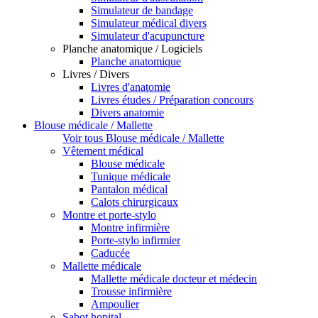
Simulateur de bandage
Simulateur médical divers
Simulateur d'acupuncture
Planche anatomique / Logiciels
Planche anatomique
Livres / Divers
Livres d'anatomie
Livres études / Préparation concours
Divers anatomie
Blouse médicale / Mallette
Voir tous Blouse médicale / Mallette
Vêtement médical
Blouse médicale
Tunique médicale
Pantalon médical
Calots chirurgicaux
Montre et porte-stylo
Montre infirmière
Porte-stylo infirmier
Caducée
Mallette médicale
Mallette médicale docteur et médecin
Trousse infirmière
Ampoulier
Sabot hopital