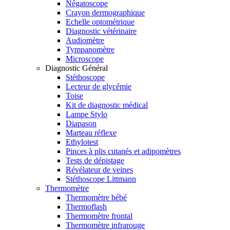
Négatoscope
Crayon dermographique
Echelle optométrique
Diagnostic vétérinaire
Audiomètre
Tympanomètre
Microscope
Diagnostic Général
Stéthoscope
Lecteur de glycémie
Toise
Kit de diagnostic médical
Lampe Stylo
Diapason
Marteau réflexe
Ethylotest
Pinces à plis cutanés et adipomètres
Tests de dépistage
Révélateur de veines
Stéthoscope Littmann
Thermomètre
Thermomètre bébé
Thermoflash
Thermomètre frontal
Thermomètre infrarouge