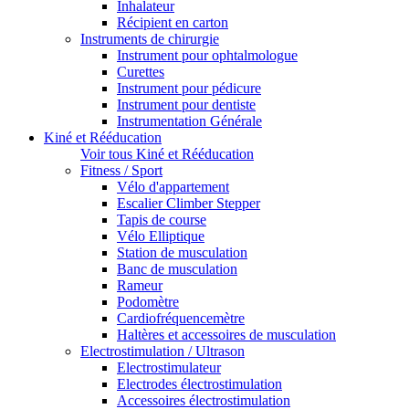
Inhalateur
Récipient en carton
Instruments de chirurgie
Instrument pour ophtalmologue
Curettes
Instrument pour pédicure
Instrument pour dentiste
Instrumentation Générale
Kiné et Rééducation
Voir tous Kiné et Rééducation
Fitness / Sport
Vélo d'appartement
Escalier Climber Stepper
Tapis de course
Vélo Elliptique
Station de musculation
Banc de musculation
Rameur
Podomètre
Cardiofréquencemètre
Haltères et accessoires de musculation
Electrostimulation / Ultrason
Electrostimulateur
Electrodes électrostimulation
Accessoires électrostimulation