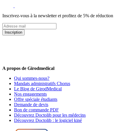
Inscrivez-vous à la newsletter et profitez de 5% de réduction
Inscription
5% de remise valable sur votre prochaine commande de matériel
médical !
Offres promotionnelles, nouveautés, dernières tendances : soyez les
premiers informés !
A propos de Girodmedical
Qui sommes-nous?
Mandats administratifs Chorus
Le Blog de GirodMedical
Nos engagements
Offre spéciale étudiants
Demande de devis
Bon de commande PDF
Découvrez Doctolib pour les médecins
Découvrez Doctolib : le logiciel kiné