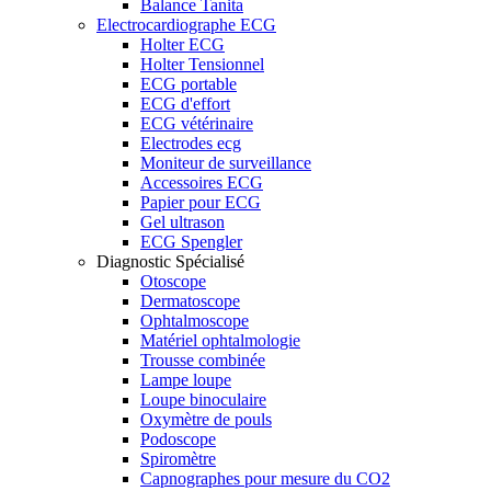
Balance Tanita
Electrocardiographe ECG
Holter ECG
Holter Tensionnel
ECG portable
ECG d'effort
ECG vétérinaire
Electrodes ecg
Moniteur de surveillance
Accessoires ECG
Papier pour ECG
Gel ultrason
ECG Spengler
Diagnostic Spécialisé
Otoscope
Dermatoscope
Ophtalmoscope
Matériel ophtalmologie
Trousse combinée
Lampe loupe
Loupe binoculaire
Oxymètre de pouls
Podoscope
Spiromètre
Capnographes pour mesure du CO2