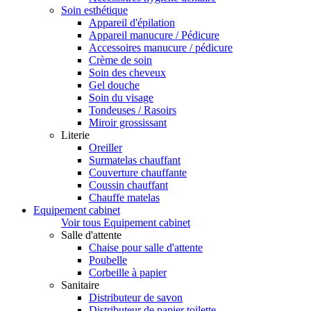
Soin esthétique
Appareil d'épilation
Appareil manucure / Pédicure
Accessoires manucure / pédicure
Crème de soin
Soin des cheveux
Gel douche
Soin du visage
Tondeuses / Rasoirs
Miroir grossissant
Literie
Oreiller
Surmatelas chauffant
Couverture chauffante
Coussin chauffant
Chauffe matelas
Equipement cabinet
Voir tous Equipement cabinet
Salle d'attente
Chaise pour salle d'attente
Poubelle
Corbeille à papier
Sanitaire
Distributeur de savon
Distributeur de papier toilette