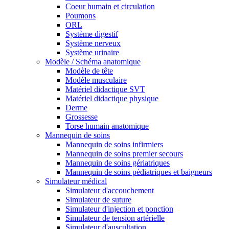
Coeur humain et circulation
Poumons
ORL
Système digestif
Système nerveux
Système urinaire
Modèle / Schéma anatomique
Modèle de tête
Modèle musculaire
Matériel didactique SVT
Matériel didactique physique
Derme
Grossesse
Torse humain anatomique
Mannequin de soins
Mannequin de soins infirmiers
Mannequin de soins premier secours
Mannequin de soins gériatriques
Mannequin de soins pédiatriques et baigneurs
Simulateur médical
Simulateur d'accouchement
Simulateur de suture
Simulateur d'injection et ponction
Simulateur de tension artérielle
Simulateur d'auscultation