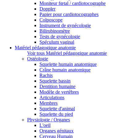
Moniteur fœtal / cardiotocographe
Doppler
Papier pour cardiotocographes
Colposcope
Instrument de gynécologie
Bilirubinomètre
Tests de gynécologie
Spéculum vaginal
Matériel pédagogique anatomie
Voir tous Matériel pédagogique anatomie
Ostéologie
Squelette humain anatomique
Crâne humain anatomique
Rachis
Squelette bassin
Dentition humaine
Modèle de vertèbres
Articulations
Membres
Squelette d'animal
Squelette du pied
Physiologie / Organes
L'oeil
Organes génitaux
Cerveau Humain