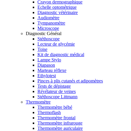
Crayon dermographique
Echelle optométrique
Diagnostic vétérinaire
Audiomètre
Tympanomètre
Microscope
Diagnostic Général
Stéthoscope
Lecteur de glycémie
Toise
Kit de diagnostic médical
Lampe Stylo
Diapason
Marteau réflexe
Ethylotest
Pinces à plis cutanés et adipomètres
Tests de dépistage
Révélateur de veines
Stéthoscope Littmann
Thermomètre
Thermomètre bébé
Thermoflash
Thermomètre frontal
Thermomètre infrarouge
Thermomètre auriculaire