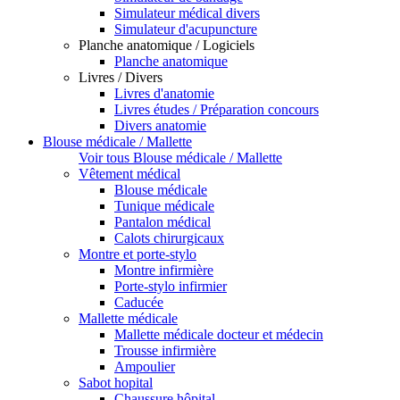
Simulateur médical divers
Simulateur d'acupuncture
Planche anatomique / Logiciels
Planche anatomique
Livres / Divers
Livres d'anatomie
Livres études / Préparation concours
Divers anatomie
Blouse médicale / Mallette
Voir tous Blouse médicale / Mallette
Vêtement médical
Blouse médicale
Tunique médicale
Pantalon médical
Calots chirurgicaux
Montre et porte-stylo
Montre infirmière
Porte-stylo infirmier
Caducée
Mallette médicale
Mallette médicale docteur et médecin
Trousse infirmière
Ampoulier
Sabot hopital
Chaussure hôpital