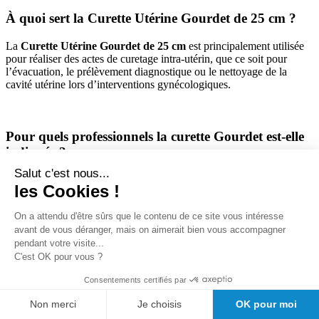
À quoi sert la Curette Utérine Gourdet de 25 cm ?
La
Curette Utérine Gourdet de 25 cm
est principalement utilisée
pour réaliser des actes de curetage intra-utérin, que ce soit pour
l’évacuation, le prélèvement diagnostique ou le nettoyage de la
cavité utérine lors d’interventions gynécologiques.
Pour quels professionnels la curette Gourdet est-elle
indiquée ?
Salut c'est nous...
La
curette utérine Gourdet
s’adresse aux gynécologues, médecins
les Cookies !
généralistes pratiquant des actes de gynécologie, chirurgiens et
internes formés à l’utilisation d’instruments gynécologiques
On a attendu d'être sûrs que le contenu de ce site vous intéresse
spécialisés.
avant de vous déranger, mais on aimerait bien vous accompagner
pendant votre visite...
C'est OK pour vous ?
Consentements certifiés par
Comment assurer la stérilisation après usage ?
Non merci
Je choisis
OK pour moi