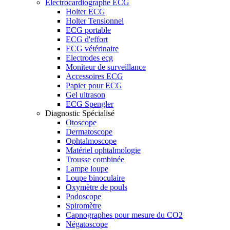
Electrocardiographe ECG
Holter ECG
Holter Tensionnel
ECG portable
ECG d'effort
ECG vétérinaire
Electrodes ecg
Moniteur de surveillance
Accessoires ECG
Papier pour ECG
Gel ultrason
ECG Spengler
Diagnostic Spécialisé
Otoscope
Dermatoscope
Ophtalmoscope
Matériel ophtalmologie
Trousse combinée
Lampe loupe
Loupe binoculaire
Oxymètre de pouls
Podoscope
Spiromètre
Capnographes pour mesure du CO2
Négatoscope