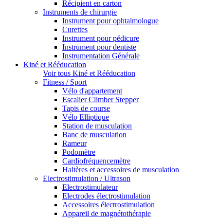
Récipient en carton
Instruments de chirurgie
Instrument pour ophtalmologue
Curettes
Instrument pour pédicure
Instrument pour dentiste
Instrumentation Générale
Kiné et Rééducation
Voir tous Kiné et Rééducation
Fitness / Sport
Vélo d'appartement
Escalier Climber Stepper
Tapis de course
Vélo Elliptique
Station de musculation
Banc de musculation
Rameur
Podomètre
Cardiofréquencemètre
Haltères et accessoires de musculation
Electrostimulation / Ultrason
Electrostimulateur
Electrodes électrostimulation
Accessoires électrostimulation
Appareil de magnétothérapie