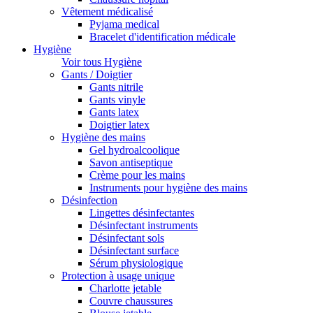
Vêtement médicalisé
Pyjama medical
Bracelet d'identification médicale
Hygiène
Voir tous Hygiène
Gants / Doigtier
Gants nitrile
Gants vinyle
Gants latex
Doigtier latex
Hygiène des mains
Gel hydroalcoolique
Savon antiseptique
Crème pour les mains
Instruments pour hygiène des mains
Désinfection
Lingettes désinfectantes
Désinfectant instruments
Désinfectant sols
Désinfectant surface
Sérum physiologique
Protection à usage unique
Charlotte jetable
Couvre chaussures