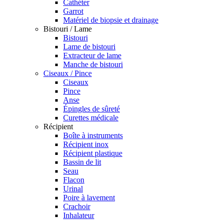
Cathéter
Garrot
Matériel de biopsie et drainage
Bistouri / Lame
Bistouri
Lame de bistouri
Extracteur de lame
Manche de bistouri
Ciseaux / Pince
Ciseaux
Pince
Anse
Épingles de sûreté
Curettes médicale
Récipient
Boîte à instruments
Récipient inox
Récipient plastique
Bassin de lit
Seau
Flacon
Urinal
Poire à lavement
Crachoir
Inhalateur