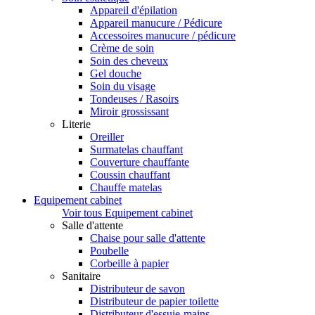
Appareil d'épilation
Appareil manucure / Pédicure
Accessoires manucure / pédicure
Crème de soin
Soin des cheveux
Gel douche
Soin du visage
Tondeuses / Rasoirs
Miroir grossissant
Literie
Oreiller
Surmatelas chauffant
Couverture chauffante
Coussin chauffant
Chauffe matelas
Equipement cabinet
Voir tous Equipement cabinet
Salle d'attente
Chaise pour salle d'attente
Poubelle
Corbeille à papier
Sanitaire
Distributeur de savon
Distributeur de papier toilette
Distributeur d'essuie-mains