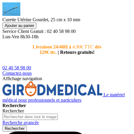
Curette Utérine Gourdet, 25 cm x 10 mm
Ajouter au panier
Service Client
Gratuit : 02 40 58 98 00
Lun-Ven 8h30-18h
Livraison 24/48H à
4,90€ TTC
dès
Nouvea
129€ ttc.
|
Retours gratuits!
téléphoni
conseiller
02 40 58 98 00
Contactez-nous
Affichage navigation
Le matériel
médical pour professionnels et particuliers
Rechercher
Rechercher
Recherche avancée
Rechercher