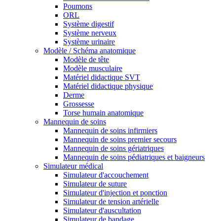
Poumons
ORL
Système digestif
Système nerveux
Système urinaire
Modèle / Schéma anatomique
Modèle de tête
Modèle musculaire
Matériel didactique SVT
Matériel didactique physique
Derme
Grossesse
Torse humain anatomique
Mannequin de soins
Mannequin de soins infirmiers
Mannequin de soins premier secours
Mannequin de soins gériatriques
Mannequin de soins pédiatriques et baigneurs
Simulateur médical
Simulateur d'accouchement
Simulateur de suture
Simulateur d'injection et ponction
Simulateur de tension artérielle
Simulateur d'auscultation
Simulateur de bandage