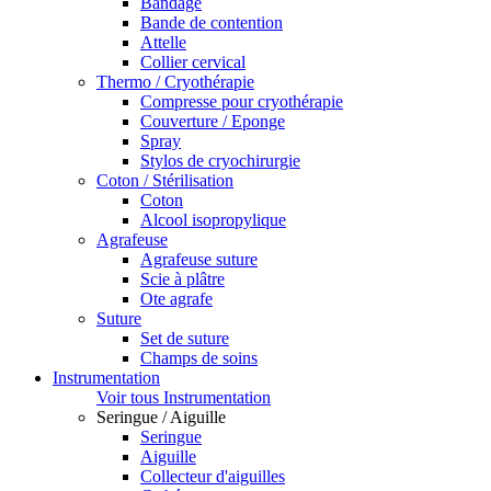
Bandage
Bande de contention
Attelle
Collier cervical
Thermo / Cryothérapie
Compresse pour cryothérapie
Couverture / Eponge
Spray
Stylos de cryochirurgie
Coton / Stérilisation
Coton
Alcool isopropylique
Agrafeuse
Agrafeuse suture
Scie à plâtre
Ote agrafe
Suture
Set de suture
Champs de soins
Instrumentation
Voir tous Instrumentation
Seringue / Aiguille
Seringue
Aiguille
Collecteur d'aiguilles