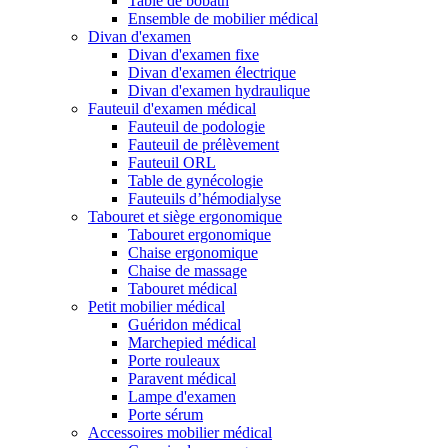
Table de bobath
Ensemble de mobilier médical
Divan d'examen
Divan d'examen fixe
Divan d'examen électrique
Divan d'examen hydraulique
Fauteuil d'examen médical
Fauteuil de podologie
Fauteuil de prélèvement
Fauteuil ORL
Table de gynécologie
Fauteuils d’hémodialyse
Tabouret et siège ergonomique
Tabouret ergonomique
Chaise ergonomique
Chaise de massage
Tabouret médical
Petit mobilier médical
Guéridon médical
Marchepied médical
Porte rouleaux
Paravent médical
Lampe d'examen
Porte sérum
Accessoires mobilier médical