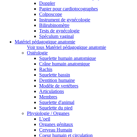
Doppler
Papier pour cardiotocographes
Colposcope
Instrument de gynécologie
Bilirubinomètre
Tests de gynécologie
Spéculum vaginal
Matériel pédagogique anatomie
Voir tous Matériel pédagogique anatomie
Ostéologie
Squelette humain anatomique
Crâne humain anatomique
Rachis
Squelette bassin
Dentition humaine
Modèle de vertèbres
Articulations
Membres
Squelette d'animal
Squelette du pied
Physiologie / Organes
L'oeil
Organes génitaux
Cerveau Humain
Coeur humain et circulation