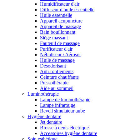
Humidificateur d'air
Diffuseur d'huile essentielle
Huile essentielle
Appareil acupuncture
Appareil de massage
Bain bouillonnant
Siège massant
Fauteuil de massage
Purificateur d'air
Nébuliseur / Aérosol
Huile de massage
Désodorisant
Anti-ronflements
Ceinture chauffante
Pressothérapie
Aide au sommeil
Luminothérapie
Lampe de luminothérapie
Lampe infrarouge
Reveil simulateur aube
Hygiène dentaire
Jet dentaire
Brosse à dents électrique
Accessoires hygiène dentaire
Soin esthétique