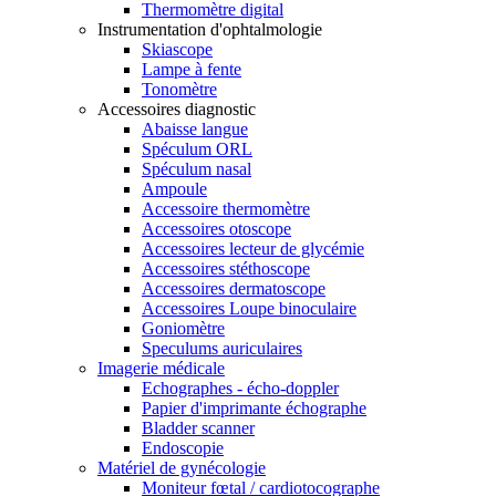
Thermomètre digital
Instrumentation d'ophtalmologie
Skiascope
Lampe à fente
Tonomètre
Accessoires diagnostic
Abaisse langue
Spéculum ORL
Spéculum nasal
Ampoule
Accessoire thermomètre
Accessoires otoscope
Accessoires lecteur de glycémie
Accessoires stéthoscope
Accessoires dermatoscope
Accessoires Loupe binoculaire
Goniomètre
Speculums auriculaires
Imagerie médicale
Echographes - écho-doppler
Papier d'imprimante échographe
Bladder scanner
Endoscopie
Matériel de gynécologie
Moniteur fœtal / cardiotocographe