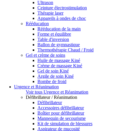
Ultrason
Ceinture électrostimulation
Thérapie laser
Appareils à ondes de choc
Rééducation
Rééducation de la main
Forme et équilibre
Table d'inversion
Ballon de gymnastique
Thermothérapie Chaud / Froid
Gel et crème de soins
Huile de massage Kiné
Crème de massage Kiné
Gel de soin Kiné
Argile de soin Kiné
Bombe de froid
Urgence et Réanimation
Voir tous Urgence et Réanimation
Défibrillateur / Réanimation
Défibrillateur
Accessoires défibrillateur
Boîtier pour défibrillateur
Mannequin de secourisme
Kit de simulation de blessures
Aspirateur de mucosité