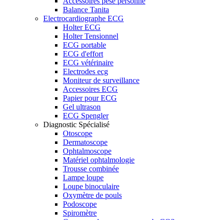
Accessoires pèse personne
Balance Tanita
Electrocardiographe ECG
Holter ECG
Holter Tensionnel
ECG portable
ECG d'effort
ECG vétérinaire
Electrodes ecg
Moniteur de surveillance
Accessoires ECG
Papier pour ECG
Gel ultrason
ECG Spengler
Diagnostic Spécialisé
Otoscope
Dermatoscope
Ophtalmoscope
Matériel ophtalmologie
Trousse combinée
Lampe loupe
Loupe binoculaire
Oxymètre de pouls
Podoscope
Spiromètre