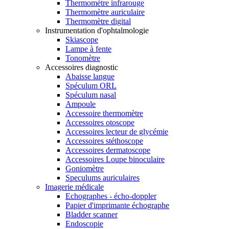
Thermomètre infrarouge
Thermomètre auriculaire
Thermomètre digital
Instrumentation d'ophtalmologie
Skiascope
Lampe à fente
Tonomètre
Accessoires diagnostic
Abaisse langue
Spéculum ORL
Spéculum nasal
Ampoule
Accessoire thermomètre
Accessoires otoscope
Accessoires lecteur de glycémie
Accessoires stéthoscope
Accessoires dermatoscope
Accessoires Loupe binoculaire
Goniomètre
Speculums auriculaires
Imagerie médicale
Echographes - écho-doppler
Papier d'imprimante échographe
Bladder scanner
Endoscopie