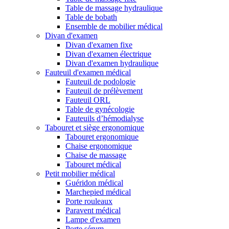
Table de massage hydraulique
Table de bobath
Ensemble de mobilier médical
Divan d'examen
Divan d'examen fixe
Divan d'examen électrique
Divan d'examen hydraulique
Fauteuil d'examen médical
Fauteuil de podologie
Fauteuil de prélèvement
Fauteuil ORL
Table de gynécologie
Fauteuils d’hémodialyse
Tabouret et siège ergonomique
Tabouret ergonomique
Chaise ergonomique
Chaise de massage
Tabouret médical
Petit mobilier médical
Guéridon médical
Marchepied médical
Porte rouleaux
Paravent médical
Lampe d'examen
Porte sérum