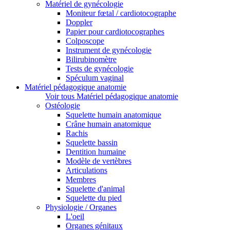
Matériel de gynécologie
Moniteur fœtal / cardiotocographe
Doppler
Papier pour cardiotocographes
Colposcope
Instrument de gynécologie
Bilirubinomètre
Tests de gynécologie
Spéculum vaginal
Matériel pédagogique anatomie
Voir tous Matériel pédagogique anatomie
Ostéologie
Squelette humain anatomique
Crâne humain anatomique
Rachis
Squelette bassin
Dentition humaine
Modèle de vertèbres
Articulations
Membres
Squelette d'animal
Squelette du pied
Physiologie / Organes
L'oeil
Organes génitaux