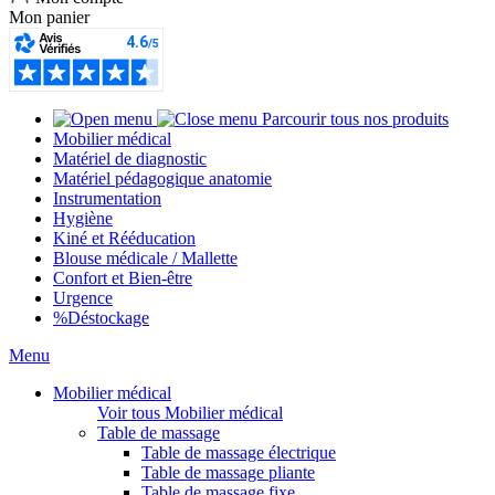
Mon panier
Parcourir tous nos produits
Mobilier médical
Matériel de diagnostic
Matériel pédagogique anatomie
Instrumentation
Hygiène
Kiné et Rééducation
Blouse médicale / Mallette
Confort et Bien-être
Urgence
%
Déstockage
Menu
Mobilier médical
Voir tous Mobilier médical
Table de massage
Table de massage électrique
Table de massage pliante
Table de massage fixe