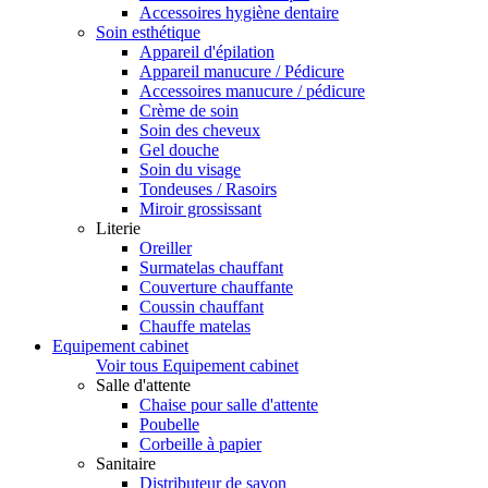
Accessoires hygiène dentaire
Soin esthétique
Appareil d'épilation
Appareil manucure / Pédicure
Accessoires manucure / pédicure
Crème de soin
Soin des cheveux
Gel douche
Soin du visage
Tondeuses / Rasoirs
Miroir grossissant
Literie
Oreiller
Surmatelas chauffant
Couverture chauffante
Coussin chauffant
Chauffe matelas
Equipement cabinet
Voir tous Equipement cabinet
Salle d'attente
Chaise pour salle d'attente
Poubelle
Corbeille à papier
Sanitaire
Distributeur de savon