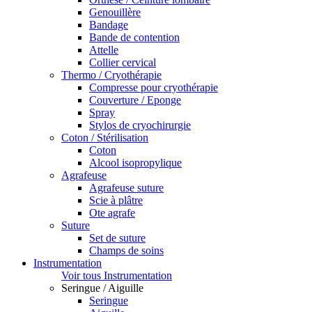
Genouillère
Bandage
Bande de contention
Attelle
Collier cervical
Thermo / Cryothérapie
Compresse pour cryothérapie
Couverture / Eponge
Spray
Stylos de cryochirurgie
Coton / Stérilisation
Coton
Alcool isopropylique
Agrafeuse
Agrafeuse suture
Scie à plâtre
Ote agrafe
Suture
Set de suture
Champs de soins
Instrumentation
Voir tous Instrumentation
Seringue / Aiguille
Seringue