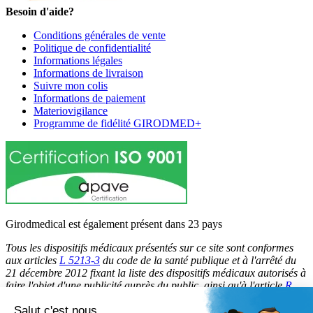
Besoin d'aide?
Conditions générales de vente
Politique de confidentialité
Informations légales
Informations de livraison
Suivre mon colis
Informations de paiement
Materiovigilance
Programme de fidélité GIRODMED+
Girodmedical est également présent dans 23 pays
Tous les dispositifs médicaux présentés sur ce site sont conformes
aux articles
L 5213-3
du code de la santé publique et à l'arrêté du
21 décembre 2012 fixant la liste des dispositifs médicaux autorisés à
faire l'objet d'une publicité auprès du public, ainsi qu'à l'article
R
5213-1
du code de la santé publique. Par conséquent, ils peuvent
Salut c'est nous...
être légalement promus et rendus accessibles au public.