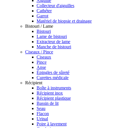
Aiguille
Collecteur d'aiguilles
Cathéter
Garrot
Matériel de biopsie et drainage
Bistouri / Lame
Bistouri
Lame de bistouri
Extracteur de lame
Manche de bistouri
Ciseaux / Pince
Ciseaux
Pince
Anse
Épingles de sûreté
Curettes médicale
Récipient
Boîte à instruments
Récipient inox
Récipient plastique
Bassin de lit
Seau
Flacon
Urinal
Poire à lavement