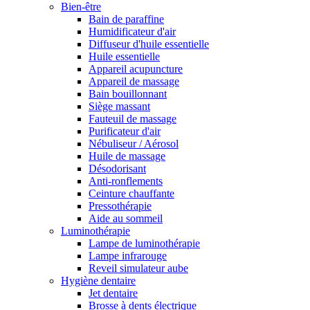
Bien-être
Bain de paraffine
Humidificateur d'air
Diffuseur d'huile essentielle
Huile essentielle
Appareil acupuncture
Appareil de massage
Bain bouillonnant
Siège massant
Fauteuil de massage
Purificateur d'air
Nébuliseur / Aérosol
Huile de massage
Désodorisant
Anti-ronflements
Ceinture chauffante
Pressothérapie
Aide au sommeil
Luminothérapie
Lampe de luminothérapie
Lampe infrarouge
Reveil simulateur aube
Hygiène dentaire
Jet dentaire
Brosse à dents électrique