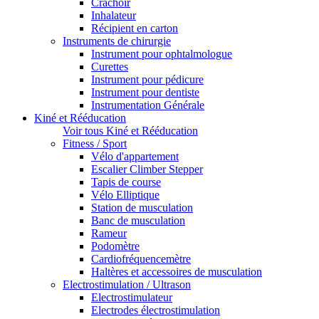
Crachoir
Inhalateur
Récipient en carton
Instruments de chirurgie
Instrument pour ophtalmologue
Curettes
Instrument pour pédicure
Instrument pour dentiste
Instrumentation Générale
Kiné et Rééducation
Voir tous Kiné et Rééducation
Fitness / Sport
Vélo d'appartement
Escalier Climber Stepper
Tapis de course
Vélo Elliptique
Station de musculation
Banc de musculation
Rameur
Podomètre
Cardiofréquencemètre
Haltères et accessoires de musculation
Electrostimulation / Ultrason
Electrostimulateur
Electrodes électrostimulation