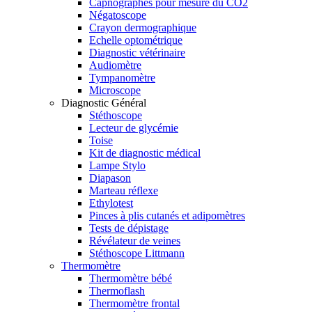
Capnographes pour mesure du CO2
Négatoscope
Crayon dermographique
Echelle optométrique
Diagnostic vétérinaire
Audiomètre
Tympanomètre
Microscope
Diagnostic Général
Stéthoscope
Lecteur de glycémie
Toise
Kit de diagnostic médical
Lampe Stylo
Diapason
Marteau réflexe
Ethylotest
Pinces à plis cutanés et adipomètres
Tests de dépistage
Révélateur de veines
Stéthoscope Littmann
Thermomètre
Thermomètre bébé
Thermoflash
Thermomètre frontal