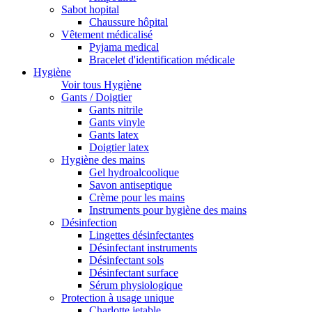
Sabot hopital
Chaussure hôpital
Vêtement médicalisé
Pyjama medical
Bracelet d'identification médicale
Hygiène
Voir tous Hygiène
Gants / Doigtier
Gants nitrile
Gants vinyle
Gants latex
Doigtier latex
Hygiène des mains
Gel hydroalcoolique
Savon antiseptique
Crème pour les mains
Instruments pour hygiène des mains
Désinfection
Lingettes désinfectantes
Désinfectant instruments
Désinfectant sols
Désinfectant surface
Sérum physiologique
Protection à usage unique
Charlotte jetable