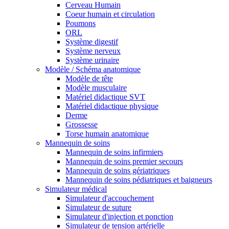
Cerveau Humain
Coeur humain et circulation
Poumons
ORL
Système digestif
Système nerveux
Système urinaire
Modèle / Schéma anatomique
Modèle de tête
Modèle musculaire
Matériel didactique SVT
Matériel didactique physique
Derme
Grossesse
Torse humain anatomique
Mannequin de soins
Mannequin de soins infirmiers
Mannequin de soins premier secours
Mannequin de soins gériatriques
Mannequin de soins pédiatriques et baigneurs
Simulateur médical
Simulateur d'accouchement
Simulateur de suture
Simulateur d'injection et ponction
Simulateur de tension artérielle