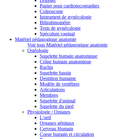
Doppler
Papier pour cardiotocographes
Colposcope
Instrument de gynécologie
Bilirubinomètre
Tests de gynécologie
Spéculum vaginal
Matériel pédagogique anatomie
Voir tous Matériel pédagogique anatomie
Ostéologie
Squelette humain anatomique
Crâne humain anatomique
Rachis
Squelette bassin
Dentition humaine
Modèle de vertèbres
Articulations
Membres
Squelette d'animal
Squelette du pied
Physiologie / Organes
L'oeil
Organes génitaux
Cerveau Humain
Coeur humain et circulation