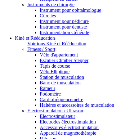
Instruments de chirurgie
Instrument pour ophtalmologue
Curettes
Instrument pour pédicure
Instrument pour dentiste
Instrumentation Générale
Kiné et Rééducation
Voir tous Kiné et Rééducation
Fitness / Sport
Vélo d'appartement
Escalier Climber Stepper
Tapis de course
Vélo Elliptique
Station de musculation
Banc de musculation
Rameur
Podomètre
Cardiofréquencemètre
Haltères et accessoires de musculation
Electrostimulation / Ultrason
Electrostimulateur
Electrodes électrostimulation
Accessoires électrostimulation
Appareil de magnétothérapie
Ultrason