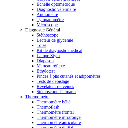
Echelle optométrique
Diagnostic vétérinaire
Audiomètre
Tympanomètre
Microscope
Diagnostic Général
Stéthoscope
Lecteur de glycémie
Toise
Kit de diagnostic médical
Lampe Stylo
Diapason
Marteau réflexe
Ethylotest
Pinces à plis cutanés et adipomètres
Tests de dépistage
Révélateur de veines
Stéthoscope Littmann
Thermomètre
Thermomètre bébé
Thermoflash
Thermomètre frontal
Thermomètre infrarouge
Thermomètre auriculaire
Thermomètre digital