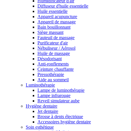
Humidificateur d'air
Diffuseur d'huile essentielle
Huile essentielle
Appareil acupuncture
Appareil de massage
Bain bouillonnant
Siège massant
Fauteuil de massage
Purificateur d'air
Nébuliseur / Aérosol
Huile de massage
Désodorisant
Anti-ronflements
Ceinture chauffante
Pressothérapie
Aide au sommeil
Luminothérapie
Lampe de luminothérapie
Lampe infrarouge
Reveil simulateur aube
Hygiène dentaire
Jet dentaire
Brosse à dents électrique
Accessoires hygiène dentaire
Soin esthétique