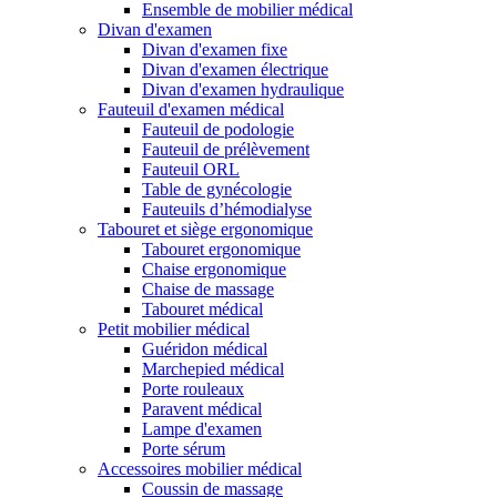
Ensemble de mobilier médical
Divan d'examen
Divan d'examen fixe
Divan d'examen électrique
Divan d'examen hydraulique
Fauteuil d'examen médical
Fauteuil de podologie
Fauteuil de prélèvement
Fauteuil ORL
Table de gynécologie
Fauteuils d’hémodialyse
Tabouret et siège ergonomique
Tabouret ergonomique
Chaise ergonomique
Chaise de massage
Tabouret médical
Petit mobilier médical
Guéridon médical
Marchepied médical
Porte rouleaux
Paravent médical
Lampe d'examen
Porte sérum
Accessoires mobilier médical
Coussin de massage