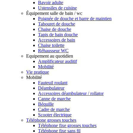
Bavoir adulte
Ustensiles de cuisine
Équipement salle de bain / wc
Poignée de douche et barre de maintien
Tabouret de douche
Chaise de douche
Tapis de bain douche
Accessoires de bain
Chaise toilette
Réhausseur WC
Equipement au quotidien
Amplificateur auditif
Mobilité
Vie pratique
Mobilité
Fauteuil roulant
Déambulateur
Accessoires déambulateur / rollator
Canne de marche
Béquille
Cadre de marche
Scooter électrique
Téléphone grosses touches
Téléphone fixe grosses touches
Téléphone fixe sans fil