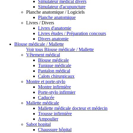
Simulateur médical divers
Simulateur d'acupuncture
Planche anatomique / Logiciels
Planche anatomique
Livres / Divers
Livres d'anatomie
Livres études / Préparation concours
Divers anatomie
Blouse médicale / Mallette
Voir tous Blouse médicale / Mallette
Vêtement médical
Blouse médicale
Tunique médicale
Pantalon médical
Calots chirurgicaux
Montre et porte-stylo
Montre infirmière
Porte-stylo infirmier
Caducée
Mallette médicale
Mallette médicale docteur et médecin
Trousse infirmière
Ampoulier
Sabot hopital
Chaussure hôpital