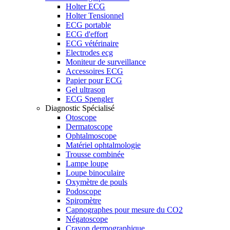
Holter ECG
Holter Tensionnel
ECG portable
ECG d'effort
ECG vétérinaire
Electrodes ecg
Moniteur de surveillance
Accessoires ECG
Papier pour ECG
Gel ultrason
ECG Spengler
Diagnostic Spécialisé
Otoscope
Dermatoscope
Ophtalmoscope
Matériel ophtalmologie
Trousse combinée
Lampe loupe
Loupe binoculaire
Oxymètre de pouls
Podoscope
Spiromètre
Capnographes pour mesure du CO2
Négatoscope
Crayon dermographique