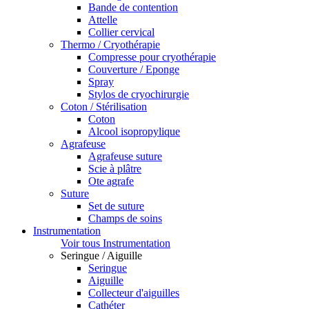
Bande de contention
Attelle
Collier cervical
Thermo / Cryothérapie
Compresse pour cryothérapie
Couverture / Eponge
Spray
Stylos de cryochirurgie
Coton / Stérilisation
Coton
Alcool isopropylique
Agrafeuse
Agrafeuse suture
Scie à plâtre
Ote agrafe
Suture
Set de suture
Champs de soins
Instrumentation
Voir tous Instrumentation
Seringue / Aiguille
Seringue
Aiguille
Collecteur d'aiguilles
Cathéter