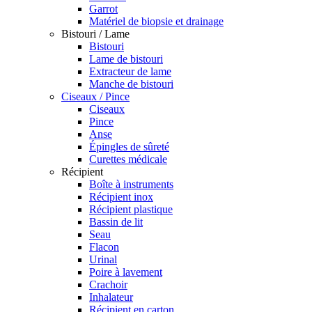
Garrot
Matériel de biopsie et drainage
Bistouri / Lame
Bistouri
Lame de bistouri
Extracteur de lame
Manche de bistouri
Ciseaux / Pince
Ciseaux
Pince
Anse
Épingles de sûreté
Curettes médicale
Récipient
Boîte à instruments
Récipient inox
Récipient plastique
Bassin de lit
Seau
Flacon
Urinal
Poire à lavement
Crachoir
Inhalateur
Récipient en carton