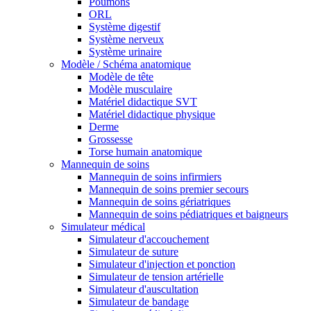
Poumons
ORL
Système digestif
Système nerveux
Système urinaire
Modèle / Schéma anatomique
Modèle de tête
Modèle musculaire
Matériel didactique SVT
Matériel didactique physique
Derme
Grossesse
Torse humain anatomique
Mannequin de soins
Mannequin de soins infirmiers
Mannequin de soins premier secours
Mannequin de soins gériatriques
Mannequin de soins pédiatriques et baigneurs
Simulateur médical
Simulateur d'accouchement
Simulateur de suture
Simulateur d'injection et ponction
Simulateur de tension artérielle
Simulateur d'auscultation
Simulateur de bandage