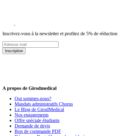
Inscrivez-vous à la newsletter et profitez de 5% de réduction
Inscription
5% de remise valable sur votre prochaine commande de matériel
médical !
Offres promotionnelles, nouveautés, dernières tendances : soyez les
premiers informés !
A propos de Girodmedical
Qui sommes-nous?
Mandats administratifs Chorus
Le Blog de GirodMedical
Nos engagements
Offre spéciale étudiants
Demande de devis
Bon de commande PDF