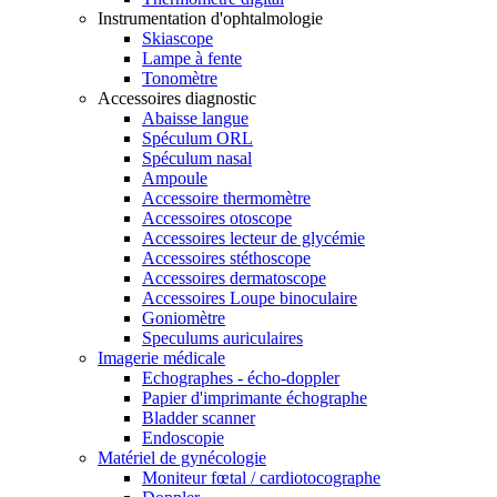
Instrumentation d'ophtalmologie
Skiascope
Lampe à fente
Tonomètre
Accessoires diagnostic
Abaisse langue
Spéculum ORL
Spéculum nasal
Ampoule
Accessoire thermomètre
Accessoires otoscope
Accessoires lecteur de glycémie
Accessoires stéthoscope
Accessoires dermatoscope
Accessoires Loupe binoculaire
Goniomètre
Speculums auriculaires
Imagerie médicale
Echographes - écho-doppler
Papier d'imprimante échographe
Bladder scanner
Endoscopie
Matériel de gynécologie
Moniteur fœtal / cardiotocographe