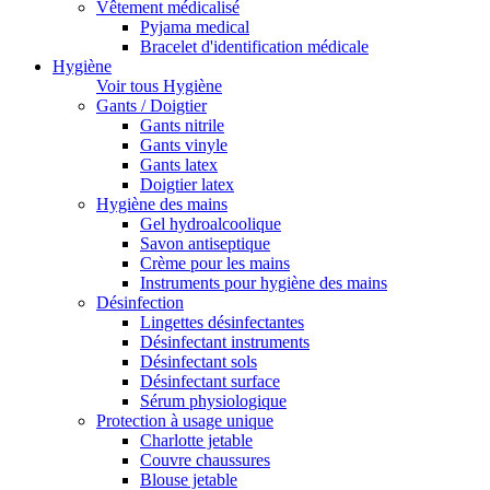
Vêtement médicalisé
Pyjama medical
Bracelet d'identification médicale
Hygiène
Voir tous Hygiène
Gants / Doigtier
Gants nitrile
Gants vinyle
Gants latex
Doigtier latex
Hygiène des mains
Gel hydroalcoolique
Savon antiseptique
Crème pour les mains
Instruments pour hygiène des mains
Désinfection
Lingettes désinfectantes
Désinfectant instruments
Désinfectant sols
Désinfectant surface
Sérum physiologique
Protection à usage unique
Charlotte jetable
Couvre chaussures
Blouse jetable