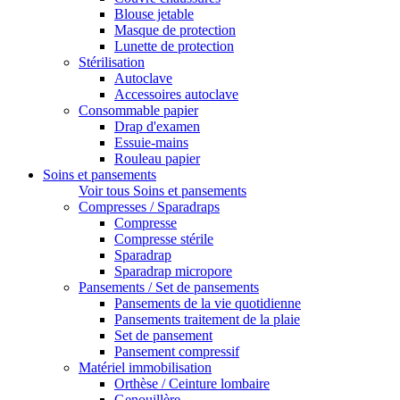
Blouse jetable
Masque de protection
Lunette de protection
Stérilisation
Autoclave
Accessoires autoclave
Consommable papier
Drap d'examen
Essuie-mains
Rouleau papier
Soins et pansements
Voir tous Soins et pansements
Compresses / Sparadraps
Compresse
Compresse stérile
Sparadrap
Sparadrap micropore
Pansements / Set de pansements
Pansements de la vie quotidienne
Pansements traitement de la plaie
Set de pansement
Pansement compressif
Matériel immobilisation
Orthèse / Ceinture lombaire
Genouillère