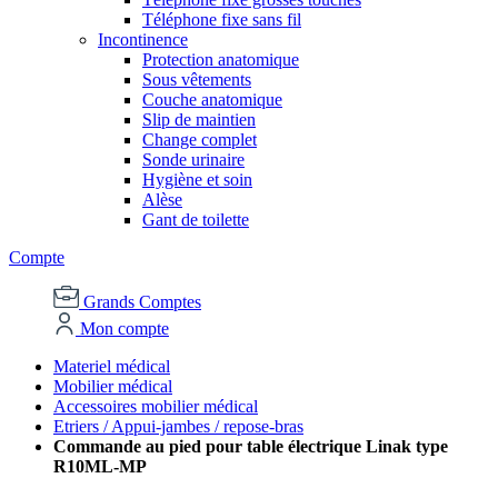
Téléphone fixe sans fil
Incontinence
Protection anatomique
Sous vêtements
Couche anatomique
Slip de maintien
Change complet
Sonde urinaire
Hygiène et soin
Alèse
Gant de toilette
Compte
Grands Comptes
Mon compte
Materiel médical
Mobilier médical
Accessoires mobilier médical
Etriers / Appui-jambes / repose-bras
Commande au pied pour table électrique Linak type
R10ML-MP