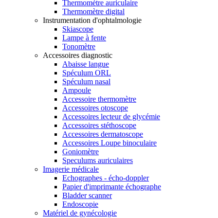
Thermomètre auriculaire
Thermomètre digital
Instrumentation d'ophtalmologie
Skiascope
Lampe à fente
Tonomètre
Accessoires diagnostic
Abaisse langue
Spéculum ORL
Spéculum nasal
Ampoule
Accessoire thermomètre
Accessoires otoscope
Accessoires lecteur de glycémie
Accessoires stéthoscope
Accessoires dermatoscope
Accessoires Loupe binoculaire
Goniomètre
Speculums auriculaires
Imagerie médicale
Echographes - écho-doppler
Papier d'imprimante échographe
Bladder scanner
Endoscopie
Matériel de gynécologie