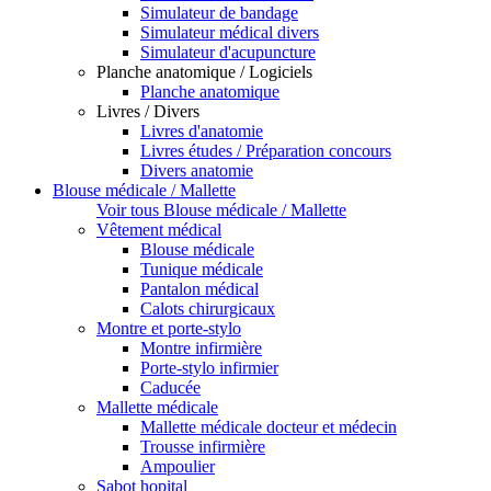
Simulateur de bandage
Simulateur médical divers
Simulateur d'acupuncture
Planche anatomique / Logiciels
Planche anatomique
Livres / Divers
Livres d'anatomie
Livres études / Préparation concours
Divers anatomie
Blouse médicale / Mallette
Voir tous Blouse médicale / Mallette
Vêtement médical
Blouse médicale
Tunique médicale
Pantalon médical
Calots chirurgicaux
Montre et porte-stylo
Montre infirmière
Porte-stylo infirmier
Caducée
Mallette médicale
Mallette médicale docteur et médecin
Trousse infirmière
Ampoulier
Sabot hopital