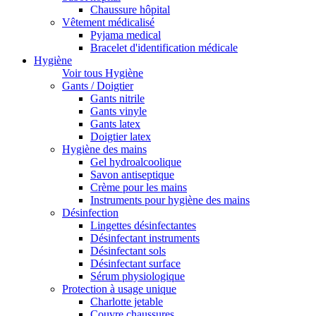
Chaussure hôpital
Vêtement médicalisé
Pyjama medical
Bracelet d'identification médicale
Hygiène
Voir tous Hygiène
Gants / Doigtier
Gants nitrile
Gants vinyle
Gants latex
Doigtier latex
Hygiène des mains
Gel hydroalcoolique
Savon antiseptique
Crème pour les mains
Instruments pour hygiène des mains
Désinfection
Lingettes désinfectantes
Désinfectant instruments
Désinfectant sols
Désinfectant surface
Sérum physiologique
Protection à usage unique
Charlotte jetable
Couvre chaussures