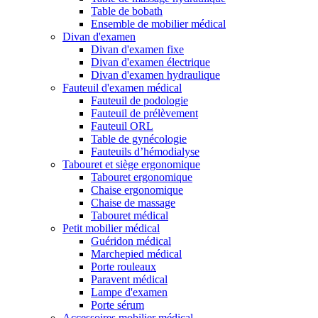
Table de bobath
Ensemble de mobilier médical
Divan d'examen
Divan d'examen fixe
Divan d'examen électrique
Divan d'examen hydraulique
Fauteuil d'examen médical
Fauteuil de podologie
Fauteuil de prélèvement
Fauteuil ORL
Table de gynécologie
Fauteuils d’hémodialyse
Tabouret et siège ergonomique
Tabouret ergonomique
Chaise ergonomique
Chaise de massage
Tabouret médical
Petit mobilier médical
Guéridon médical
Marchepied médical
Porte rouleaux
Paravent médical
Lampe d'examen
Porte sérum
Accessoires mobilier médical