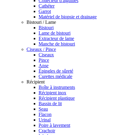
Collecteur d'aiguilles
Cathéter
Garrot
Matériel de biopsie et drainage
Bistouri / Lame
Bistouri
Lame de bistouri
Extracteur de lame
Manche de bistouri
Ciseaux / Pince
Ciseaux
Pince
Anse
Épingles de sûreté
Curettes médicale
Récipient
Boîte à instruments
Récipient inox
Récipient plastique
Bassin de lit
Seau
Flacon
Urinal
Poire à lavement
Crachoir