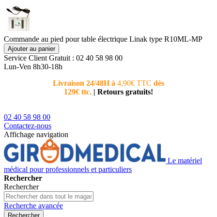
Commande au pied pour table électrique Linak type R10ML-MP
Ajouter au panier
Service Client
Gratuit : 02 40 58 98 00
Lun-Ven 8h30-18h
Livraison 24/48H à
4,90€ TTC
dès
Nouvea
129€ ttc.
|
Retours gratuits!
téléphoni
conseiller
02 40 58 98 00
Contactez-nous
Affichage navigation
Le matériel
médical pour professionnels et particuliers
Rechercher
Rechercher
Recherche avancée
Rechercher