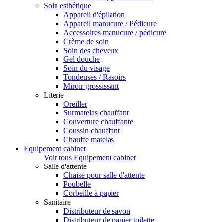
Soin esthétique
Appareil d'épilation
Appareil manucure / Pédicure
Accessoires manucure / pédicure
Crème de soin
Soin des cheveux
Gel douche
Soin du visage
Tondeuses / Rasoirs
Miroir grossissant
Literie
Oreiller
Surmatelas chauffant
Couverture chauffante
Coussin chauffant
Chauffe matelas
Equipement cabinet
Voir tous Equipement cabinet
Salle d'attente
Chaise pour salle d'attente
Poubelle
Corbeille à papier
Sanitaire
Distributeur de savon
Distributeur de papier toilette