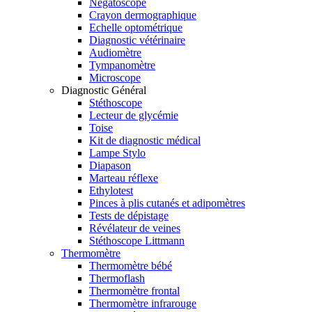
Négatoscope
Crayon dermographique
Echelle optométrique
Diagnostic vétérinaire
Audiomètre
Tympanomètre
Microscope
Diagnostic Général
Stéthoscope
Lecteur de glycémie
Toise
Kit de diagnostic médical
Lampe Stylo
Diapason
Marteau réflexe
Ethylotest
Pinces à plis cutanés et adipomètres
Tests de dépistage
Révélateur de veines
Stéthoscope Littmann
Thermomètre
Thermomètre bébé
Thermoflash
Thermomètre frontal
Thermomètre infrarouge