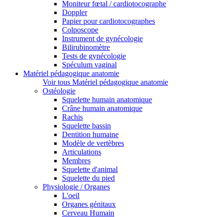
Moniteur fœtal / cardiotocographe
Doppler
Papier pour cardiotocographes
Colposcope
Instrument de gynécologie
Bilirubinomètre
Tests de gynécologie
Spéculum vaginal
Matériel pédagogique anatomie
Voir tous Matériel pédagogique anatomie
Ostéologie
Squelette humain anatomique
Crâne humain anatomique
Rachis
Squelette bassin
Dentition humaine
Modèle de vertèbres
Articulations
Membres
Squelette d'animal
Squelette du pied
Physiologie / Organes
L'oeil
Organes génitaux
Cerveau Humain