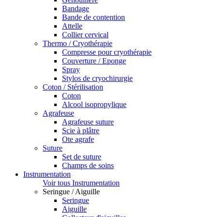
Bandage
Bande de contention
Attelle
Collier cervical
Thermo / Cryothérapie
Compresse pour cryothérapie
Couverture / Eponge
Spray
Stylos de cryochirurgie
Coton / Stérilisation
Coton
Alcool isopropylique
Agrafeuse
Agrafeuse suture
Scie à plâtre
Ote agrafe
Suture
Set de suture
Champs de soins
Instrumentation
Voir tous Instrumentation
Seringue / Aiguille
Seringue
Aiguille