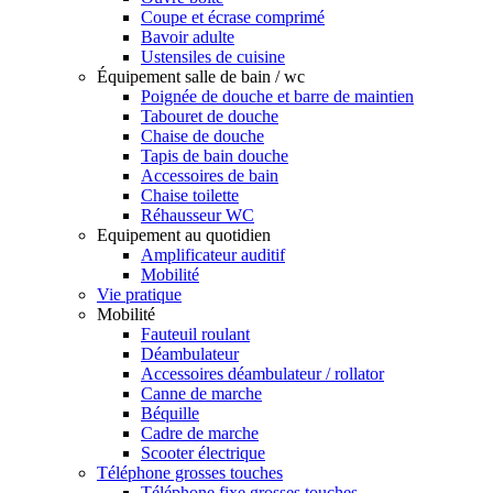
Coupe et écrase comprimé
Bavoir adulte
Ustensiles de cuisine
Équipement salle de bain / wc
Poignée de douche et barre de maintien
Tabouret de douche
Chaise de douche
Tapis de bain douche
Accessoires de bain
Chaise toilette
Réhausseur WC
Equipement au quotidien
Amplificateur auditif
Mobilité
Vie pratique
Mobilité
Fauteuil roulant
Déambulateur
Accessoires déambulateur / rollator
Canne de marche
Béquille
Cadre de marche
Scooter électrique
Téléphone grosses touches
Téléphone fixe grosses touches