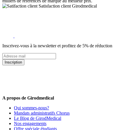
milliers de références de marque au meilleur prix.
Satisfaction client Girodmedical
Inscrivez-vous à la newsletter et profitez de 5% de réduction
Inscription
5% de remise valable sur votre prochaine commande de matériel
médical !
Offres promotionnelles, nouveautés, dernières tendances : soyez les
premiers informés !
A propos de Girodmedical
Qui sommes-nous?
Mandats administratifs Chorus
Le Blog de GirodMedical
Nos engagements
Offre spéciale étudiants