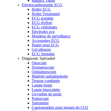
Balance Tanita
Electrocardiographe ECG
Holter ECG
Holter Tensionnel
ECG portable
ECG d'effort
ECG vétérinaire
Electrodes ecg
Moniteur de surveillance
Accessoires ECG
Papier pour ECG
Gel ultrason
ECG Spengler
Diagnostic Spécialisé
Otoscope
Dermatoscope
Ophtalmoscope
Matériel ophtalmologie
Trousse combinée
Lampe loupe
Loupe binoculaire
Oxymètre de pouls
Podoscope
Spiromètre
Capnographes pour mesure du CO2