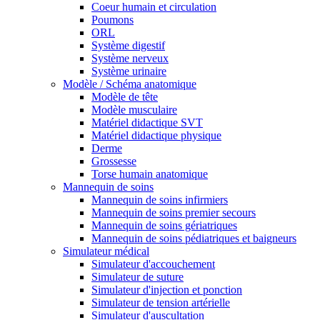
Coeur humain et circulation
Poumons
ORL
Système digestif
Système nerveux
Système urinaire
Modèle / Schéma anatomique
Modèle de tête
Modèle musculaire
Matériel didactique SVT
Matériel didactique physique
Derme
Grossesse
Torse humain anatomique
Mannequin de soins
Mannequin de soins infirmiers
Mannequin de soins premier secours
Mannequin de soins gériatriques
Mannequin de soins pédiatriques et baigneurs
Simulateur médical
Simulateur d'accouchement
Simulateur de suture
Simulateur d'injection et ponction
Simulateur de tension artérielle
Simulateur d'auscultation