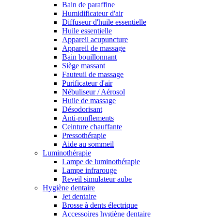
Bain de paraffine
Humidificateur d'air
Diffuseur d'huile essentielle
Huile essentielle
Appareil acupuncture
Appareil de massage
Bain bouillonnant
Siège massant
Fauteuil de massage
Purificateur d'air
Nébuliseur / Aérosol
Huile de massage
Désodorisant
Anti-ronflements
Ceinture chauffante
Pressothérapie
Aide au sommeil
Luminothérapie
Lampe de luminothérapie
Lampe infrarouge
Reveil simulateur aube
Hygiène dentaire
Jet dentaire
Brosse à dents électrique
Accessoires hygiène dentaire