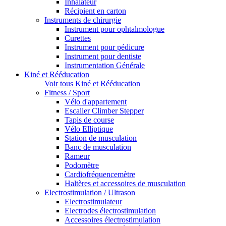
Inhalateur
Récipient en carton
Instruments de chirurgie
Instrument pour ophtalmologue
Curettes
Instrument pour pédicure
Instrument pour dentiste
Instrumentation Générale
Kiné et Rééducation
Voir tous Kiné et Rééducation
Fitness / Sport
Vélo d'appartement
Escalier Climber Stepper
Tapis de course
Vélo Elliptique
Station de musculation
Banc de musculation
Rameur
Podomètre
Cardiofréquencemètre
Haltères et accessoires de musculation
Electrostimulation / Ultrason
Electrostimulateur
Electrodes électrostimulation
Accessoires électrostimulation