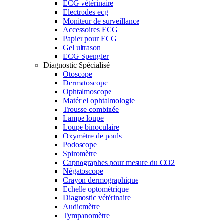
ECG vétérinaire
Electrodes ecg
Moniteur de surveillance
Accessoires ECG
Papier pour ECG
Gel ultrason
ECG Spengler
Diagnostic Spécialisé
Otoscope
Dermatoscope
Ophtalmoscope
Matériel ophtalmologie
Trousse combinée
Lampe loupe
Loupe binoculaire
Oxymètre de pouls
Podoscope
Spiromètre
Capnographes pour mesure du CO2
Négatoscope
Crayon dermographique
Echelle optométrique
Diagnostic vétérinaire
Audiomètre
Tympanomètre