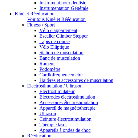
Instrument pour dentiste
Instrumentation Générale
Kiné et Rééducation
Voir tous Kiné et Rééducation
Fitness / Sport
Vélo d'appartement
Escalier Climber Stepper
Tapis de course
Vélo Elliptique
Station de musculation
Banc de musculation
Rameur
Podomètre
Cardiofréquencemètre
Haltères et accessoires de musculation
Electrostimulation / Ultrason
Electrostimulateur
Electrodes électrostimulation
Accessoires électrostimulation
Appareil de magnétothérapie
Ultrason
Ceinture électrostimulation
Thérapie laser
Appareils à ondes de choc
Rééducation