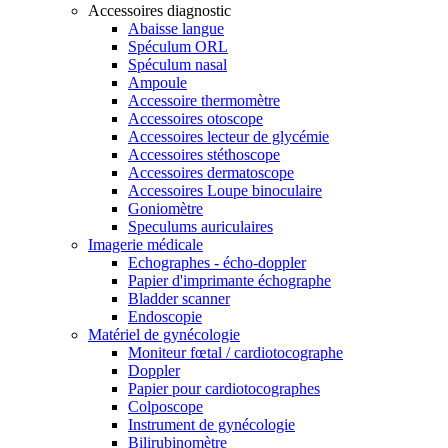
Accessoires diagnostic
Abaisse langue
Spéculum ORL
Spéculum nasal
Ampoule
Accessoire thermomètre
Accessoires otoscope
Accessoires lecteur de glycémie
Accessoires stéthoscope
Accessoires dermatoscope
Accessoires Loupe binoculaire
Goniomètre
Speculums auriculaires
Imagerie médicale
Echographes - écho-doppler
Papier d'imprimante échographe
Bladder scanner
Endoscopie
Matériel de gynécologie
Moniteur fœtal / cardiotocographe
Doppler
Papier pour cardiotocographes
Colposcope
Instrument de gynécologie
Bilirubinomètre