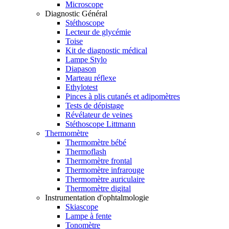
Microscope
Diagnostic Général
Stéthoscope
Lecteur de glycémie
Toise
Kit de diagnostic médical
Lampe Stylo
Diapason
Marteau réflexe
Ethylotest
Pinces à plis cutanés et adipomètres
Tests de dépistage
Révélateur de veines
Stéthoscope Littmann
Thermomètre
Thermomètre bébé
Thermoflash
Thermomètre frontal
Thermomètre infrarouge
Thermomètre auriculaire
Thermomètre digital
Instrumentation d'ophtalmologie
Skiascope
Lampe à fente
Tonomètre