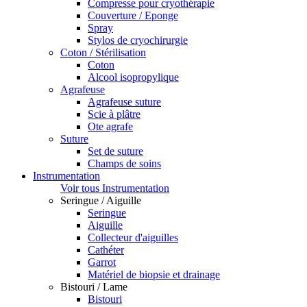
Compresse pour cryothérapie
Couverture / Eponge
Spray
Stylos de cryochirurgie
Coton / Stérilisation
Coton
Alcool isopropylique
Agrafeuse
Agrafeuse suture
Scie à plâtre
Ote agrafe
Suture
Set de suture
Champs de soins
Instrumentation
Voir tous Instrumentation
Seringue / Aiguille
Seringue
Aiguille
Collecteur d'aiguilles
Cathéter
Garrot
Matériel de biopsie et drainage
Bistouri / Lame
Bistouri