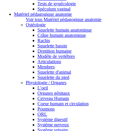
Tests de gynécologie
Spéculum vaginal
Matériel pédagogique anatomie
Voir tous Matériel pédagogique anatomie
Ostéologie
Squelette humain anatomique
Crâne humain anatomique
Rachis
Squelette bassin
Dentition humaine
Modèle de vertèbres
Articulations
Membres
Squelette d'animal
Squelette du pied
Physiologie / Organes
L'oeil
Organes génitaux
Cerveau Humain
Coeur humain et circulation
Poumons
ORL
Système digestif
Système nerveux
Système urinaire