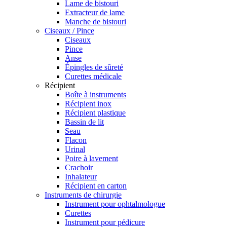
Lame de bistouri
Extracteur de lame
Manche de bistouri
Ciseaux / Pince
Ciseaux
Pince
Anse
Épingles de sûreté
Curettes médicale
Récipient
Boîte à instruments
Récipient inox
Récipient plastique
Bassin de lit
Seau
Flacon
Urinal
Poire à lavement
Crachoir
Inhalateur
Récipient en carton
Instruments de chirurgie
Instrument pour ophtalmologue
Curettes
Instrument pour pédicure