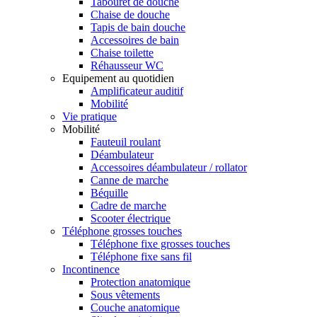
Tabouret de douche
Chaise de douche
Tapis de bain douche
Accessoires de bain
Chaise toilette
Réhausseur WC
Equipement au quotidien
Amplificateur auditif
Mobilité
Vie pratique
Mobilité
Fauteuil roulant
Déambulateur
Accessoires déambulateur / rollator
Canne de marche
Béquille
Cadre de marche
Scooter électrique
Téléphone grosses touches
Téléphone fixe grosses touches
Téléphone fixe sans fil
Incontinence
Protection anatomique
Sous vêtements
Couche anatomique