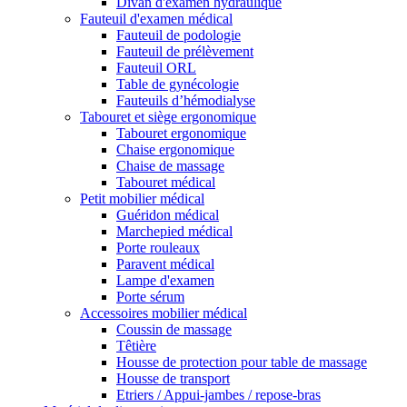
Divan d'examen hydraulique
Fauteuil d'examen médical
Fauteuil de podologie
Fauteuil de prélèvement
Fauteuil ORL
Table de gynécologie
Fauteuils d’hémodialyse
Tabouret et siège ergonomique
Tabouret ergonomique
Chaise ergonomique
Chaise de massage
Tabouret médical
Petit mobilier médical
Guéridon médical
Marchepied médical
Porte rouleaux
Paravent médical
Lampe d'examen
Porte sérum
Accessoires mobilier médical
Coussin de massage
Têtière
Housse de protection pour table de massage
Housse de transport
Etriers / Appui-jambes / repose-bras