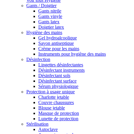
Voir tous Hygiène
Gants / Doigtier
Gants nitrile
Gants vinyle
Gants latex
Doigtier latex
Hygiène des mains
Gel hydroalcoolique
Savon antiseptique
Crème pour les mains
Instruments pour hygiène des mains
Désinfection
Lingettes désinfectantes
Désinfectant instruments
Désinfectant sols
Désinfectant surface
Sérum physiologique
Protection à usage unique
Charlotte jetable
Couvre chaussures
Blouse jetable
Masque de protection
Lunette de protection
Stérilisation
Autoclave