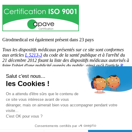
Girodmedical est également présent dans 23 pays
Tous les dispositifs médicaux présentés sur ce site sont conformes
aux articles
L 5213-3
du code de la santé publique et à l'arrêté du
21 décembre 2012 fixant la liste des dispositifs médicaux autorisés à
faire l'objet d'une publicité auprès du public, ainsi qu'à l'article
R
5213-1
du code de la santé publique. Par conséquent, ils peuvent
Salut c'est nous...
être légalement promus et rendus accessibles au public.
les Cookies !
© 2026 Girodmedical. Tous droits réservés.
On a attendu d'être sûrs que le contenu de
ce site vous intéresse avant de vous
déranger, mais on aimerait bien vous accompagner pendant votre
Paiement 100 % sécurisé !
visite...
Contrôle Anti-Fraude, Certificat SSL
C'est OK pour vous ?
Consentements certifiés par