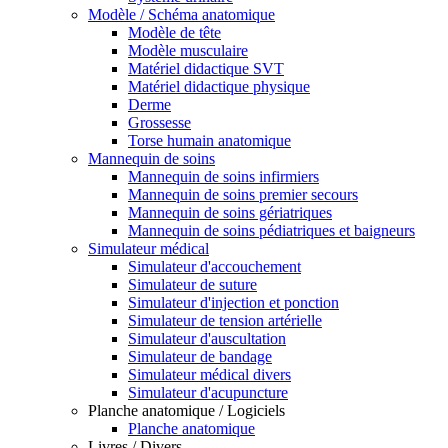
Modèle / Schéma anatomique
Modèle de tête
Modèle musculaire
Matériel didactique SVT
Matériel didactique physique
Derme
Grossesse
Torse humain anatomique
Mannequin de soins
Mannequin de soins infirmiers
Mannequin de soins premier secours
Mannequin de soins gériatriques
Mannequin de soins pédiatriques et baigneurs
Simulateur médical
Simulateur d'accouchement
Simulateur de suture
Simulateur d'injection et ponction
Simulateur de tension artérielle
Simulateur d'auscultation
Simulateur de bandage
Simulateur médical divers
Simulateur d'acupuncture
Planche anatomique / Logiciels
Planche anatomique
Livres / Divers