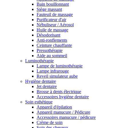
Bain bouillonnant
Siège massant
Fauteuil de massage
Purificateur d'air
Nébuliseur / Aérosol
Huile de massage
Désodorisant
Anti-ronflements
Ceinture chauffante
Pressothérapie
Aide au sommeil
Luminothérapie
Lampe de luminothérapie
Lampe infrarouge
Reveil simulateur aube
Hygiène dentaire
Jet dentaire
Brosse à dents électrique
Accessoires hygiène dentaire
Soin esthétique
Appareil d'épilation
Appareil manucure / Pédicure
Accessoires manucure / pédicure
Crème de soin
Soin des cheveux