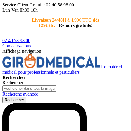
Service Client
Gratuit : 02 40 58 98 00
Lun-Ven 8h30-18h
Livraison 24/48H à
4,90€ TTC
dès
Nouvea
129€ ttc.
|
Retours gratuits!
téléphoni
conseiller
02 40 58 98 00
Contactez-nous
Affichage navigation
Le matériel
médical pour professionnels et particuliers
Rechercher
Rechercher
Recherche avancée
Rechercher