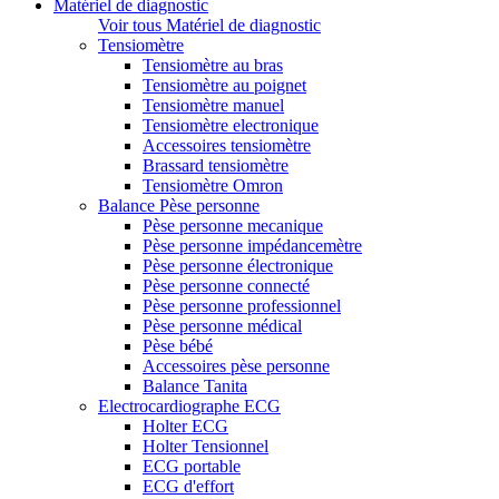
Matériel de diagnostic
Voir tous Matériel de diagnostic
Tensiomètre
Tensiomètre au bras
Tensiomètre au poignet
Tensiomètre manuel
Tensiomètre electronique
Accessoires tensiomètre
Brassard tensiomètre
Tensiomètre Omron
Balance Pèse personne
Pèse personne mecanique
Pèse personne impédancemètre
Pèse personne électronique
Pèse personne connecté
Pèse personne professionnel
Pèse personne médical
Pèse bébé
Accessoires pèse personne
Balance Tanita
Electrocardiographe ECG
Holter ECG
Holter Tensionnel
ECG portable
ECG d'effort