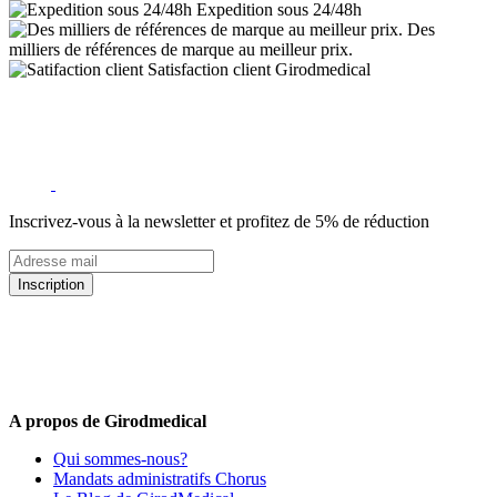
Expedition sous 24/48h
Des
milliers de références de marque au meilleur prix.
Satisfaction client Girodmedical
Inscrivez-vous à la newsletter et profitez de 5% de réduction
Inscription
5% de remise valable sur votre prochaine commande de matériel
médical !
Offres promotionnelles, nouveautés, dernières tendances : soyez les
premiers informés !
A propos de Girodmedical
Qui sommes-nous?
Mandats administratifs Chorus