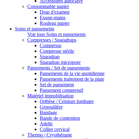
Accessoires autoclave
Consommable papier
Drap d'examen
Essuie-mains
Rouleau papier
Soins et pansements
Voir tous Soins et pansements
Compresses / Sparadraps
Compresse
Compresse stérile
Sparadrap
Sparadrap micropore
Pansements / Set de pansements
Pansements de la vie quotidienne
Pansements traitement de la plaie
Set de pansement
Pansement compressif
Matériel immobilisation
Orthèse / Ceinture lombaire
Genouillère
Bandage
Bande de contention
Attelle
Collier cervical
Thermo / Cryothérapie