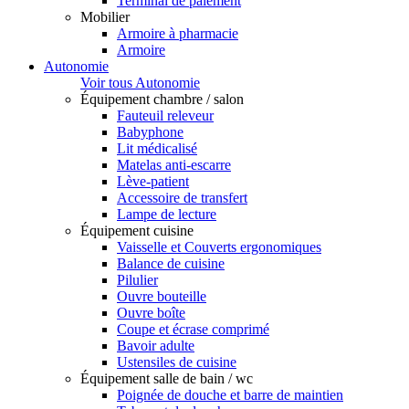
Terminal de paiement
Mobilier
Armoire à pharmacie
Armoire
Autonomie
Voir tous Autonomie
Équipement chambre / salon
Fauteuil releveur
Babyphone
Lit médicalisé
Matelas anti-escarre
Lève-patient
Accessoire de transfert
Lampe de lecture
Équipement cuisine
Vaisselle et Couverts ergonomiques
Balance de cuisine
Pilulier
Ouvre bouteille
Ouvre boîte
Coupe et écrase comprimé
Bavoir adulte
Ustensiles de cuisine
Équipement salle de bain / wc
Poignée de douche et barre de maintien