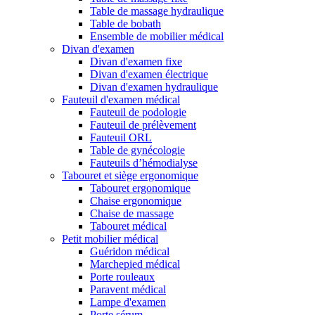
Table de massage hydraulique
Table de bobath
Ensemble de mobilier médical
Divan d'examen
Divan d'examen fixe
Divan d'examen électrique
Divan d'examen hydraulique
Fauteuil d'examen médical
Fauteuil de podologie
Fauteuil de prélèvement
Fauteuil ORL
Table de gynécologie
Fauteuils d’hémodialyse
Tabouret et siège ergonomique
Tabouret ergonomique
Chaise ergonomique
Chaise de massage
Tabouret médical
Petit mobilier médical
Guéridon médical
Marchepied médical
Porte rouleaux
Paravent médical
Lampe d'examen
Porte sérum