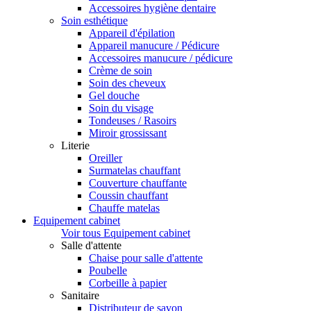
Accessoires hygiène dentaire
Soin esthétique
Appareil d'épilation
Appareil manucure / Pédicure
Accessoires manucure / pédicure
Crème de soin
Soin des cheveux
Gel douche
Soin du visage
Tondeuses / Rasoirs
Miroir grossissant
Literie
Oreiller
Surmatelas chauffant
Couverture chauffante
Coussin chauffant
Chauffe matelas
Equipement cabinet
Voir tous Equipement cabinet
Salle d'attente
Chaise pour salle d'attente
Poubelle
Corbeille à papier
Sanitaire
Distributeur de savon