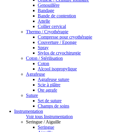
Genouillère
Bandage
Bande de contention
Attelle
Collier cervical
Thermo / Cryothérapie
Compresse pour cryothérapie
Couverture / Eponge
Spray
Stylos de cryochirurgie
Coton / Stérilisation
Coton
Alcool isopropylique
Agrafeuse
Agrafeuse suture
Scie à plâtre
Ote agrafe
Suture
Set de suture
Champs de soins
Instrumentation
Voir tous Instrumentation
Seringue / Aiguille
Seringue