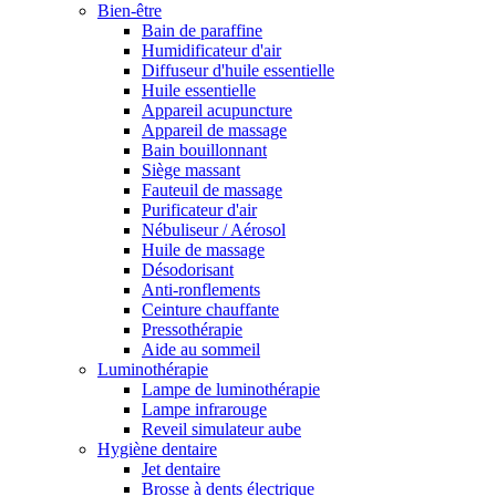
Bien-être
Bain de paraffine
Humidificateur d'air
Diffuseur d'huile essentielle
Huile essentielle
Appareil acupuncture
Appareil de massage
Bain bouillonnant
Siège massant
Fauteuil de massage
Purificateur d'air
Nébuliseur / Aérosol
Huile de massage
Désodorisant
Anti-ronflements
Ceinture chauffante
Pressothérapie
Aide au sommeil
Luminothérapie
Lampe de luminothérapie
Lampe infrarouge
Reveil simulateur aube
Hygiène dentaire
Jet dentaire
Brosse à dents électrique