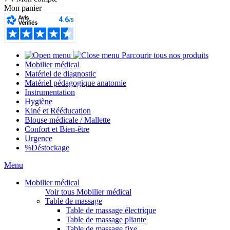
Mon panier
Parcourir tous nos produits
Mobilier médical
Matériel de diagnostic
Matériel pédagogique anatomie
Instrumentation
Hygiène
Kiné et Rééducation
Blouse médicale / Mallette
Confort et Bien-être
Urgence
%
Déstockage
Menu
Mobilier médical
Voir tous Mobilier médical
Table de massage
Table de massage électrique
Table de massage pliante
Table de massage fixe