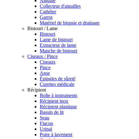
Aiguille
Collecteur d'aiguilles
Cathéter
Garrot
Matériel de biopsie et drainage
Bistouri / Lame
Bistouri
Lame de bistouri
Extracteur de lame
Manche de bistouri
Ciseaux / Pince
Ciseaux
Pince
Anse
Épingles de sûreté
Curettes médicale
Récipient
Boîte à instruments
Récipient inox
Récipient plastique
Bassin de lit
Seau
Flacon
Urinal
Poire à lavement