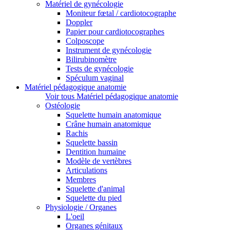
Matériel de gynécologie
Moniteur fœtal / cardiotocographe
Doppler
Papier pour cardiotocographes
Colposcope
Instrument de gynécologie
Bilirubinomètre
Tests de gynécologie
Spéculum vaginal
Matériel pédagogique anatomie
Voir tous Matériel pédagogique anatomie
Ostéologie
Squelette humain anatomique
Crâne humain anatomique
Rachis
Squelette bassin
Dentition humaine
Modèle de vertèbres
Articulations
Membres
Squelette d'animal
Squelette du pied
Physiologie / Organes
L'oeil
Organes génitaux