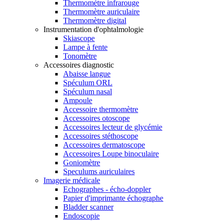
Thermomètre infrarouge
Thermomètre auriculaire
Thermomètre digital
Instrumentation d'ophtalmologie
Skiascope
Lampe à fente
Tonomètre
Accessoires diagnostic
Abaisse langue
Spéculum ORL
Spéculum nasal
Ampoule
Accessoire thermomètre
Accessoires otoscope
Accessoires lecteur de glycémie
Accessoires stéthoscope
Accessoires dermatoscope
Accessoires Loupe binoculaire
Goniomètre
Speculums auriculaires
Imagerie médicale
Echographes - écho-doppler
Papier d'imprimante échographe
Bladder scanner
Endoscopie