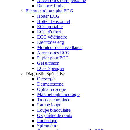
Accessoires pèse personne
Balance Tanita
Electrocardiographe ECG
Holter ECG
Holter Tensionnel
ECG portable
ECG d'effort
ECG vétérinaire
Electrodes ecg
Moniteur de surveillance
Accessoires ECG
Papier pour ECG
Gel ultrason
ECG Spengler
Diagnostic Spécialisé
Otoscope
Dermatoscope
Ophtalmoscope
Matériel ophtalmologie
Trousse combinée
Lampe loupe
Loupe binoculaire
Oxymètre de pouls
Podoscope
Spiromètre