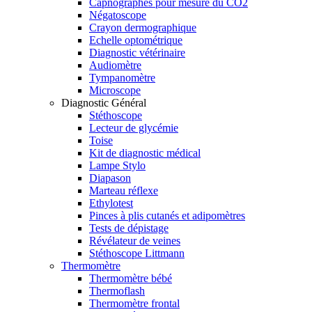
Capnographes pour mesure du CO2
Négatoscope
Crayon dermographique
Echelle optométrique
Diagnostic vétérinaire
Audiomètre
Tympanomètre
Microscope
Diagnostic Général
Stéthoscope
Lecteur de glycémie
Toise
Kit de diagnostic médical
Lampe Stylo
Diapason
Marteau réflexe
Ethylotest
Pinces à plis cutanés et adipomètres
Tests de dépistage
Révélateur de veines
Stéthoscope Littmann
Thermomètre
Thermomètre bébé
Thermoflash
Thermomètre frontal