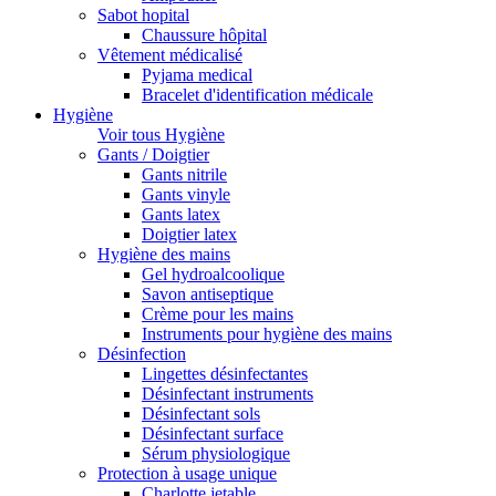
Sabot hopital
Chaussure hôpital
Vêtement médicalisé
Pyjama medical
Bracelet d'identification médicale
Hygiène
Voir tous Hygiène
Gants / Doigtier
Gants nitrile
Gants vinyle
Gants latex
Doigtier latex
Hygiène des mains
Gel hydroalcoolique
Savon antiseptique
Crème pour les mains
Instruments pour hygiène des mains
Désinfection
Lingettes désinfectantes
Désinfectant instruments
Désinfectant sols
Désinfectant surface
Sérum physiologique
Protection à usage unique
Charlotte jetable