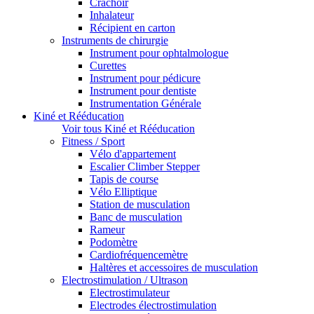
Crachoir
Inhalateur
Récipient en carton
Instruments de chirurgie
Instrument pour ophtalmologue
Curettes
Instrument pour pédicure
Instrument pour dentiste
Instrumentation Générale
Kiné et Rééducation
Voir tous Kiné et Rééducation
Fitness / Sport
Vélo d'appartement
Escalier Climber Stepper
Tapis de course
Vélo Elliptique
Station de musculation
Banc de musculation
Rameur
Podomètre
Cardiofréquencemètre
Haltères et accessoires de musculation
Electrostimulation / Ultrason
Electrostimulateur
Electrodes électrostimulation