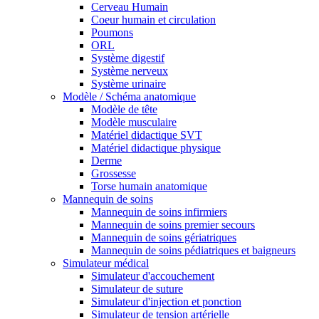
Cerveau Humain
Coeur humain et circulation
Poumons
ORL
Système digestif
Système nerveux
Système urinaire
Modèle / Schéma anatomique
Modèle de tête
Modèle musculaire
Matériel didactique SVT
Matériel didactique physique
Derme
Grossesse
Torse humain anatomique
Mannequin de soins
Mannequin de soins infirmiers
Mannequin de soins premier secours
Mannequin de soins gériatriques
Mannequin de soins pédiatriques et baigneurs
Simulateur médical
Simulateur d'accouchement
Simulateur de suture
Simulateur d'injection et ponction
Simulateur de tension artérielle