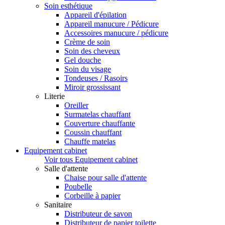
Soin esthétique
Appareil d'épilation
Appareil manucure / Pédicure
Accessoires manucure / pédicure
Crème de soin
Soin des cheveux
Gel douche
Soin du visage
Tondeuses / Rasoirs
Miroir grossissant
Literie
Oreiller
Surmatelas chauffant
Couverture chauffante
Coussin chauffant
Chauffe matelas
Equipement cabinet
Voir tous Equipement cabinet
Salle d'attente
Chaise pour salle d'attente
Poubelle
Corbeille à papier
Sanitaire
Distributeur de savon
Distributeur de papier toilette