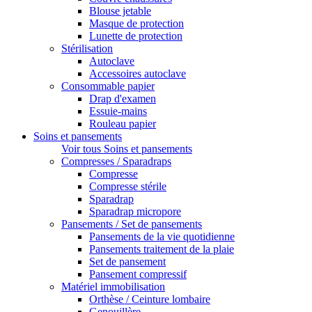
Blouse jetable
Masque de protection
Lunette de protection
Stérilisation
Autoclave
Accessoires autoclave
Consommable papier
Drap d'examen
Essuie-mains
Rouleau papier
Soins et pansements
Voir tous Soins et pansements
Compresses / Sparadraps
Compresse
Compresse stérile
Sparadrap
Sparadrap micropore
Pansements / Set de pansements
Pansements de la vie quotidienne
Pansements traitement de la plaie
Set de pansement
Pansement compressif
Matériel immobilisation
Orthèse / Ceinture lombaire
Genouillère