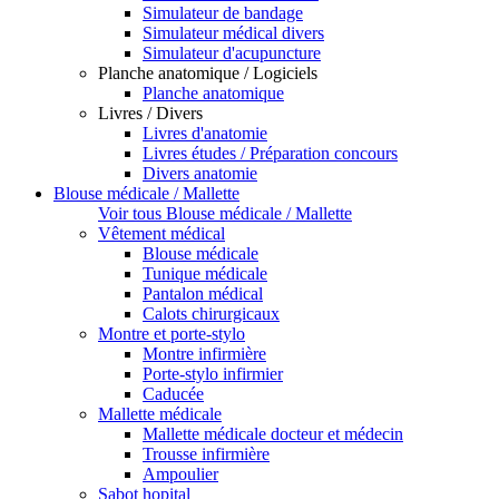
Simulateur de bandage
Simulateur médical divers
Simulateur d'acupuncture
Planche anatomique / Logiciels
Planche anatomique
Livres / Divers
Livres d'anatomie
Livres études / Préparation concours
Divers anatomie
Blouse médicale / Mallette
Voir tous Blouse médicale / Mallette
Vêtement médical
Blouse médicale
Tunique médicale
Pantalon médical
Calots chirurgicaux
Montre et porte-stylo
Montre infirmière
Porte-stylo infirmier
Caducée
Mallette médicale
Mallette médicale docteur et médecin
Trousse infirmière
Ampoulier
Sabot hopital