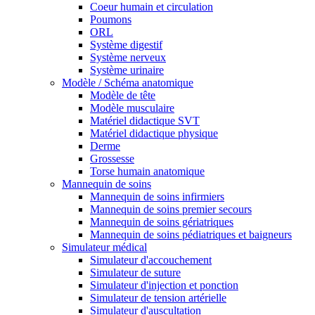
Coeur humain et circulation
Poumons
ORL
Système digestif
Système nerveux
Système urinaire
Modèle / Schéma anatomique
Modèle de tête
Modèle musculaire
Matériel didactique SVT
Matériel didactique physique
Derme
Grossesse
Torse humain anatomique
Mannequin de soins
Mannequin de soins infirmiers
Mannequin de soins premier secours
Mannequin de soins gériatriques
Mannequin de soins pédiatriques et baigneurs
Simulateur médical
Simulateur d'accouchement
Simulateur de suture
Simulateur d'injection et ponction
Simulateur de tension artérielle
Simulateur d'auscultation