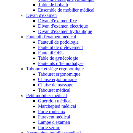
Table de bobath
Ensemble de mobilier médical
Divan d'examen
Divan d'examen fixe
Divan d'examen électrique
Divan d'examen hydraulique
Fauteuil d'examen médical
Fauteuil de podologie
Fauteuil de prélèvement
Fauteuil ORL
Table de gynécologie
Fauteuils d’hémodialyse
Tabouret et siège ergonomique
Tabouret ergonomique
Chaise ergonomique
Chaise de massage
Tabouret médical
Petit mobilier médical
Guéridon médical
Marchepied médical
Porte rouleaux
Paravent médical
Lampe d'examen
Porte sérum
Accessoires mobilier médical