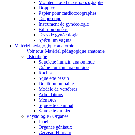
Moniteur fœtal / cardiotocographe
Doppler
Papier pour cardiotocographes
Colposcope
Instrument de gynécologie
Bilirubinomètre
Tests de gynécologie
Spéculum vaginal
Matériel pédagogique anatomie
Voir tous Matériel pédagogique anatomie
Ostéologie
Squelette humain anatomique
Crâne humain anatomique
Rachis
Squelette bassin
Dentition humaine
Modèle de vertèbres
Articulations
Membres
Squelette d'animal
Squelette du pied
Physiologie / Organes
L'oeil
Organes génitaux
Cerveau Humain