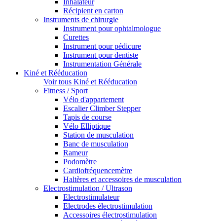
Inhalateur
Récipient en carton
Instruments de chirurgie
Instrument pour ophtalmologue
Curettes
Instrument pour pédicure
Instrument pour dentiste
Instrumentation Générale
Kiné et Rééducation
Voir tous Kiné et Rééducation
Fitness / Sport
Vélo d'appartement
Escalier Climber Stepper
Tapis de course
Vélo Elliptique
Station de musculation
Banc de musculation
Rameur
Podomètre
Cardiofréquencemètre
Haltères et accessoires de musculation
Electrostimulation / Ultrason
Electrostimulateur
Electrodes électrostimulation
Accessoires électrostimulation