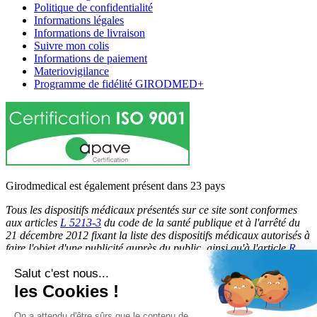
Politique de confidentialité
Informations légales
Informations de livraison
Suivre mon colis
Informations de paiement
Materiovigilance
Programme de fidélité GIRODMED+
Girodmedical est également présent dans 23 pays
Tous les dispositifs médicaux présentés sur ce site sont conformes
aux articles
L 5213-3
du code de la santé publique et à l'arrêté du
21 décembre 2012 fixant la liste des dispositifs médicaux autorisés à
faire l'objet d'une publicité auprès du public, ainsi qu'à l'article
R
5213-1
du code de la santé publique. Par conséquent, ils peuvent
Salut c'est nous...
être légalement promus et rendus accessibles au public.
les Cookies !
© 2026 Girodmedical. Tous droits réservés.
On a attendu d'être sûrs que le contenu de