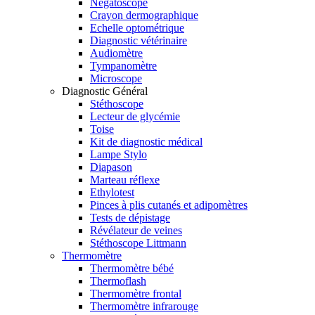
Négatoscope
Crayon dermographique
Echelle optométrique
Diagnostic vétérinaire
Audiomètre
Tympanomètre
Microscope
Diagnostic Général
Stéthoscope
Lecteur de glycémie
Toise
Kit de diagnostic médical
Lampe Stylo
Diapason
Marteau réflexe
Ethylotest
Pinces à plis cutanés et adipomètres
Tests de dépistage
Révélateur de veines
Stéthoscope Littmann
Thermomètre
Thermomètre bébé
Thermoflash
Thermomètre frontal
Thermomètre infrarouge