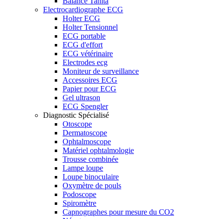
Balance Tanita
Electrocardiographe ECG
Holter ECG
Holter Tensionnel
ECG portable
ECG d'effort
ECG vétérinaire
Electrodes ecg
Moniteur de surveillance
Accessoires ECG
Papier pour ECG
Gel ultrason
ECG Spengler
Diagnostic Spécialisé
Otoscope
Dermatoscope
Ophtalmoscope
Matériel ophtalmologie
Trousse combinée
Lampe loupe
Loupe binoculaire
Oxymètre de pouls
Podoscope
Spiromètre
Capnographes pour mesure du CO2