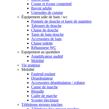
Coupe et écrase comprimé
Bavoir adulte
Ustensiles de cuisine
Équipement salle de bain / wc
Poignée de douche et barre de maintien
Tabouret de douche
Chaise de douche
Tapis de bain douche
Accessoires de bain
Chaise toilette
Réhausseur WC
Equipement au quotidien
Amplificateur auditif
Mobilité
Vie pratique
Mobilité
Fauteuil roulant
Déambulateur
Accessoires déambulateur / rollator
Canne de marche
Béquille
Cadre de marche
Scooter électrique
Téléphone grosses touches
Téléphone fixe grosses touches