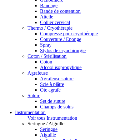
Bandage
Bande de contention
Attelle
Collier cervical
Thermo / Cryothérapie
Compresse pour cryothérapie
Couverture / Eponge
Spray
Stylos de cryochirurgie
Coton / Stérilisation
Coton
Alcool isopropylique
Agrafeuse
Agrafeuse suture
Scie à plâtre
Ote agrafe
Suture
Set de suture
Champs de soins
Instrumentation
Voir tous Instrumentation
Seringue / Aiguille
Seringue
Aiguille