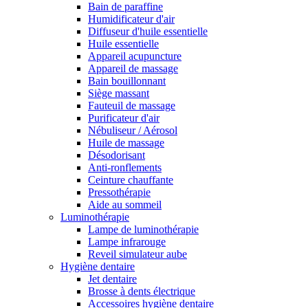
Bain de paraffine
Humidificateur d'air
Diffuseur d'huile essentielle
Huile essentielle
Appareil acupuncture
Appareil de massage
Bain bouillonnant
Siège massant
Fauteuil de massage
Purificateur d'air
Nébuliseur / Aérosol
Huile de massage
Désodorisant
Anti-ronflements
Ceinture chauffante
Pressothérapie
Aide au sommeil
Luminothérapie
Lampe de luminothérapie
Lampe infrarouge
Reveil simulateur aube
Hygiène dentaire
Jet dentaire
Brosse à dents électrique
Accessoires hygiène dentaire