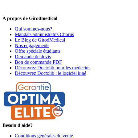
Offres promotionnelles, nouveautés, dernières tendances : soyez les
premiers informés !
A propos de Girodmedical
Qui sommes-nous?
Mandats administratifs Chorus
Le Blog de GirodMedical
Nos engagements
Offre spéciale étudiants
Demande de devis
Bon de commande PDF
Découvrez Doctolib pour les médecins
Découvrez Doctolib : le logiciel kiné
Besoin d'aide?
Conditions générales de vente