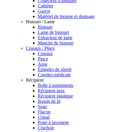
Collecteur d'aiguilles
Cathéter
Garrot
Matériel de biopsie et drainage
Bistouri / Lame
Bistouri
Lame de bistouri
Extracteur de lame
Manche de bistouri
Ciseaux / Pince
Ciseaux
Pince
Anse
Épingles de sûreté
Curettes médicale
Récipient
Boîte à instruments
Récipient inox
Récipient plastique
Bassin de lit
Seau
Flacon
Urinal
Poire à lavement
Crachoir