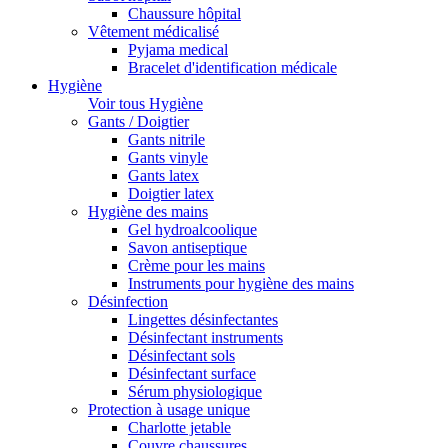
Chaussure hôpital
Vêtement médicalisé
Pyjama medical
Bracelet d'identification médicale
Hygiène
Voir tous Hygiène
Gants / Doigtier
Gants nitrile
Gants vinyle
Gants latex
Doigtier latex
Hygiène des mains
Gel hydroalcoolique
Savon antiseptique
Crème pour les mains
Instruments pour hygiène des mains
Désinfection
Lingettes désinfectantes
Désinfectant instruments
Désinfectant sols
Désinfectant surface
Sérum physiologique
Protection à usage unique
Charlotte jetable
Couvre chaussures