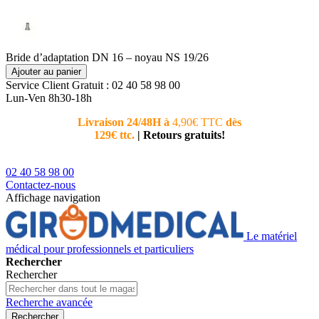
Bride d’adaptation DN 16 – noyau NS 19/26
Ajouter au panier
Service Client
Gratuit : 02 40 58 98 00
Lun-Ven 8h30-18h
Livraison 24/48H à
4,90€ TTC
dès
Nouvea
129€ ttc.
|
Retours gratuits!
téléphoni
conseiller
02 40 58 98 00
Contactez-nous
Affichage navigation
Le matériel
médical pour professionnels et particuliers
Rechercher
Rechercher
Recherche avancée
Rechercher