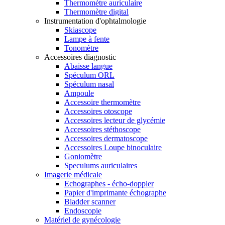
Thermomètre auriculaire
Thermomètre digital
Instrumentation d'ophtalmologie
Skiascope
Lampe à fente
Tonomètre
Accessoires diagnostic
Abaisse langue
Spéculum ORL
Spéculum nasal
Ampoule
Accessoire thermomètre
Accessoires otoscope
Accessoires lecteur de glycémie
Accessoires stéthoscope
Accessoires dermatoscope
Accessoires Loupe binoculaire
Goniomètre
Speculums auriculaires
Imagerie médicale
Echographes - écho-doppler
Papier d'imprimante échographe
Bladder scanner
Endoscopie
Matériel de gynécologie