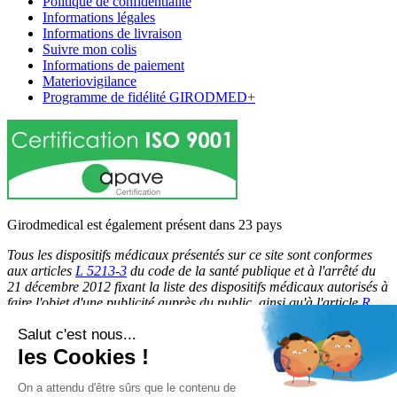
Politique de confidentialité
Informations légales
Informations de livraison
Suivre mon colis
Informations de paiement
Materiovigilance
Programme de fidélité GIRODMED+
Girodmedical est également présent dans 23 pays
Tous les dispositifs médicaux présentés sur ce site sont conformes
aux articles
L 5213-3
du code de la santé publique et à l'arrêté du
21 décembre 2012 fixant la liste des dispositifs médicaux autorisés à
faire l'objet d'une publicité auprès du public, ainsi qu'à l'article
R
5213-1
du code de la santé publique. Par conséquent, ils peuvent
Salut c'est nous...
être légalement promus et rendus accessibles au public.
les Cookies !
© 2026 Girodmedical. Tous droits réservés.
On a attendu d'être sûrs que le contenu de