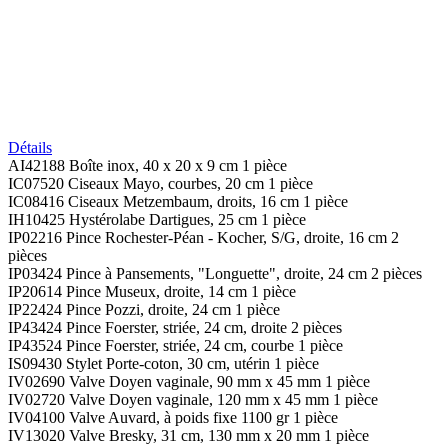
Détails
AI42188 Boîte inox, 40 x 20 x 9 cm 1 pièce
IC07520 Ciseaux Mayo, courbes, 20 cm 1 pièce
IC08416 Ciseaux Metzembaum, droits, 16 cm 1 pièce
IH10425 Hystérolabe Dartigues, 25 cm 1 pièce
IP02216 Pince Rochester-Péan - Kocher, S/G, droite, 16 cm 2
pièces
IP03424 Pince à Pansements, "Longuette", droite, 24 cm 2 pièces
IP20614 Pince Museux, droite, 14 cm 1 pièce
IP22424 Pince Pozzi, droite, 24 cm 1 pièce
IP43424 Pince Foerster, striée, 24 cm, droite 2 pièces
IP43524 Pince Foerster, striée, 24 cm, courbe 1 pièce
IS09430 Stylet Porte-coton, 30 cm, utérin 1 pièce
IV02690 Valve Doyen vaginale, 90 mm x 45 mm 1 pièce
IV02720 Valve Doyen vaginale, 120 mm x 45 mm 1 pièce
IV04100 Valve Auvard, à poids fixe 1100 gr 1 pièce
IV13020 Valve Bresky, 31 cm, 130 mm x 20 mm 1 pièce