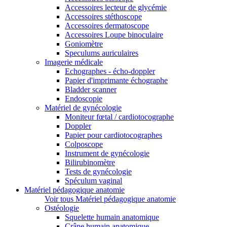
Accessoires lecteur de glycémie
Accessoires stéthoscope
Accessoires dermatoscope
Accessoires Loupe binoculaire
Goniomètre
Speculums auriculaires
Imagerie médicale
Echographes - écho-doppler
Papier d'imprimante échographe
Bladder scanner
Endoscopie
Matériel de gynécologie
Moniteur fœtal / cardiotocographe
Doppler
Papier pour cardiotocographes
Colposcope
Instrument de gynécologie
Bilirubinomètre
Tests de gynécologie
Spéculum vaginal
Matériel pédagogique anatomie
Voir tous Matériel pédagogique anatomie
Ostéologie
Squelette humain anatomique
Crâne humain anatomique