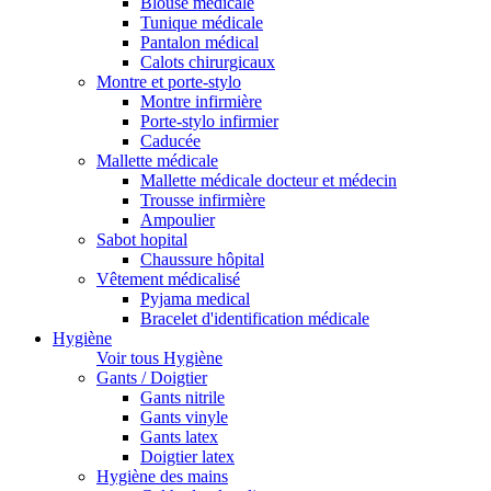
Blouse médicale
Tunique médicale
Pantalon médical
Calots chirurgicaux
Montre et porte-stylo
Montre infirmière
Porte-stylo infirmier
Caducée
Mallette médicale
Mallette médicale docteur et médecin
Trousse infirmière
Ampoulier
Sabot hopital
Chaussure hôpital
Vêtement médicalisé
Pyjama medical
Bracelet d'identification médicale
Hygiène
Voir tous Hygiène
Gants / Doigtier
Gants nitrile
Gants vinyle
Gants latex
Doigtier latex
Hygiène des mains