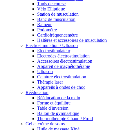
Tapis de course
Vélo Elliptique
Station de musculation
Banc de musculation
Rameur
Podomètre
Cardiofréquencemètre
Haltères et accessoires de musculation
Electrostimulation / Ultrason
Electrostimulateur
Electrodes électrostimulation
Accessoires électrostimulation
Appareil de magnétothérapie
Ultrason
Ceinture électrostimulation
Thérapie laser
Appareils à ondes de choc
Rééducation
Rééducation de la main
Forme et équilibre
Table d'inversion
Ballon de gymnastique
Thermothérapie Chaud / Froid
Gel et crème de soins
Huile de massage Kiné