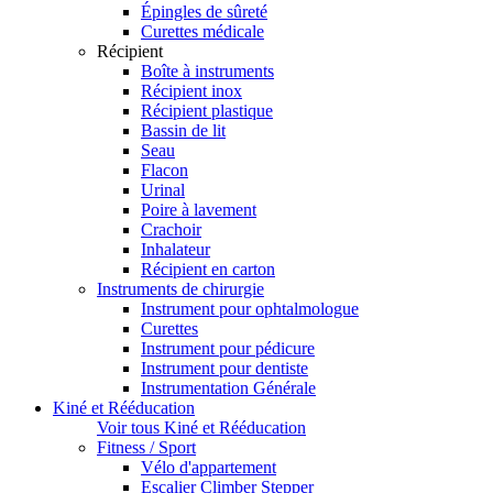
Épingles de sûreté
Curettes médicale
Récipient
Boîte à instruments
Récipient inox
Récipient plastique
Bassin de lit
Seau
Flacon
Urinal
Poire à lavement
Crachoir
Inhalateur
Récipient en carton
Instruments de chirurgie
Instrument pour ophtalmologue
Curettes
Instrument pour pédicure
Instrument pour dentiste
Instrumentation Générale
Kiné et Rééducation
Voir tous Kiné et Rééducation
Fitness / Sport
Vélo d'appartement
Escalier Climber Stepper