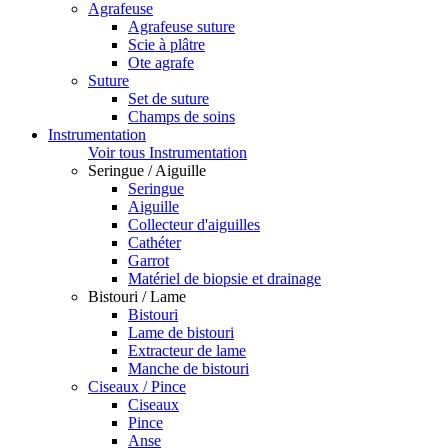
Agrafeuse
Agrafeuse suture
Scie à plâtre
Ote agrafe
Suture
Set de suture
Champs de soins
Instrumentation
Voir tous Instrumentation
Seringue / Aiguille
Seringue
Aiguille
Collecteur d'aiguilles
Cathéter
Garrot
Matériel de biopsie et drainage
Bistouri / Lame
Bistouri
Lame de bistouri
Extracteur de lame
Manche de bistouri
Ciseaux / Pince
Ciseaux
Pince
Anse