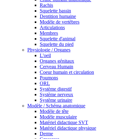
Rachis
Squelette bassin
Dentition humaine
Modèle de vertèbres
Articulations
Membres
Squelette d'animal
Squelette du pied
Physiologie / Organes
L'oeil
Organes génitaux
Cerveau Humain
Coeur humain et circulation
Poumons
ORL
Système digestif
Système nerveux
Système urinaire
Modèle / Schéma anatomique
Modèle de tête
Modèle musculaire
Matériel didactique SVT
Matériel didactique physique
Derme