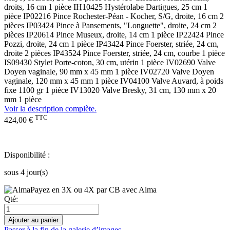
droits, 16 cm 1 pièce IH10425 Hystérolabe Dartigues, 25 cm 1
pièce IP02216 Pince Rochester-Péan - Kocher, S/G, droite, 16 cm 2
pièces IP03424 Pince à Pansements, "Longuette", droite, 24 cm 2
pièces IP20614 Pince Museux, droite, 14 cm 1 pièce IP22424 Pince
Pozzi, droite, 24 cm 1 pièce IP43424 Pince Foerster, striée, 24 cm,
droite 2 pièces IP43524 Pince Foerster, striée, 24 cm, courbe 1 pièce
IS09430 Stylet Porte-coton, 30 cm, utérin 1 pièce IV02690 Valve
Doyen vaginale, 90 mm x 45 mm 1 pièce IV02720 Valve Doyen
vaginale, 120 mm x 45 mm 1 pièce IV04100 Valve Auvard, à poids
fixe 1100 gr 1 pièce IV13020 Valve Bresky, 31 cm, 130 mm x 20
mm 1 pièce
Voir la description complète.
TTC
424,00 €
Disponibilité :
sous 4 jour(s)
Payez en 3X ou 4X par CB avec Alma
Qté:
Ajouter au panier
Passer à la fin de la galerie d’images