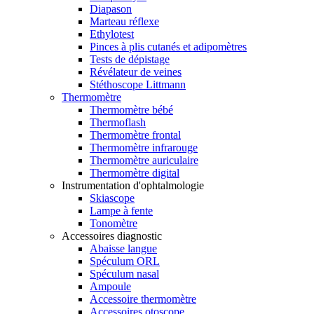
Diapason
Marteau réflexe
Ethylotest
Pinces à plis cutanés et adipomètres
Tests de dépistage
Révélateur de veines
Stéthoscope Littmann
Thermomètre
Thermomètre bébé
Thermoflash
Thermomètre frontal
Thermomètre infrarouge
Thermomètre auriculaire
Thermomètre digital
Instrumentation d'ophtalmologie
Skiascope
Lampe à fente
Tonomètre
Accessoires diagnostic
Abaisse langue
Spéculum ORL
Spéculum nasal
Ampoule
Accessoire thermomètre
Accessoires otoscope