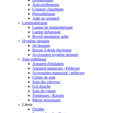
Désodorisant
Anti-ronflements
Ceinture chauffante
Pressothérapie
Aide au sommeil
Luminothérapie
Lampe de luminothérapie
Lampe infrarouge
Reveil simulateur aube
Hygiène dentaire
Jet dentaire
Brosse à dents électrique
Accessoires hygiène dentaire
Soin esthétique
Appareil d'épilation
Appareil manucure / Pédicure
Accessoires manucure / pédicure
Crème de soin
Soin des cheveux
Gel douche
Soin du visage
Tondeuses / Rasoirs
Miroir grossissant
Literie
Oreiller