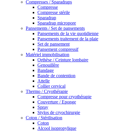
Compresses / Sparadraps
Compresse
Compresse stérile
Sparadrap
Sparadrap micropore
Pansements / Set de pansements
Pansements de la vie quotidienne
Pansements traitement de la plaie
Set de pansement
Pansement compressif
Matériel immobilisation
Orthèse / Ceinture lombaire
Genouillère
Bandage
Bande de contention
Attelle
Collier cervical
Thermo / Cryothérapie
Compresse pour cryothérapie
Couverture / Eponge
Spray
Stylos de cryochirurgie
Coton / Stérilisation
Coton
Alcool isopropylique