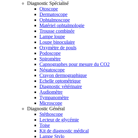
Diagnostic Spécialisé
Otoscope
Dermatoscope
Ophtalmoscope
Matériel ophtalmologie
Trousse combinée
Lampe loupe
Loupe binoculaire
Oxymètre de pouls
Podoscope
Spiromètre
Capnographes pour mesure du CO2
Négatoscope
Crayon dermographique
Echelle optométrique
Diagnostic vétérinaire
Audiomètre
Tympanomètre
Microscope
Diagnostic Général
Stéthoscope
Lecteur de glycémie
Toise
Kit de diagnostic médical
Lampe Stylo