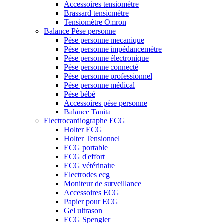
Accessoires tensiomètre
Brassard tensiomètre
Tensiomètre Omron
Balance Pèse personne
Pèse personne mecanique
Pèse personne impédancemètre
Pèse personne électronique
Pèse personne connecté
Pèse personne professionnel
Pèse personne médical
Pèse bébé
Accessoires pèse personne
Balance Tanita
Electrocardiographe ECG
Holter ECG
Holter Tensionnel
ECG portable
ECG d'effort
ECG vétérinaire
Electrodes ecg
Moniteur de surveillance
Accessoires ECG
Papier pour ECG
Gel ultrason
ECG Spengler