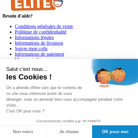
Besoin d'aide?
Conditions générales de vente
Politique de confidentialité
Informations légales
Informations de livraison
Suivre mon colis
Informations de paiement
Materiovigilance
Programme de fidélité GIRODMED+
Salut c'est nous...
les Cookies !
On a attendu d'être sûrs que le contenu de
ce site vous intéresse avant de vous
déranger, mais on aimerait bien vous accompagner pendant votre
visite...
Girodmedical est également présent dans 23 pays
C'est OK pour vous ?
Tous les dispositifs médicaux présentés sur ce site sont conformes
Consentements certifiés par
aux articles
L 5213-3
du code de la santé publique et à l'arrêté du
21 décembre 2012 fixant la liste des dispositifs médicaux autorisés à
Non merci
Je choisis
OK pour moi
faire l'objet d'une publicité auprès du public, ainsi qu'à l'article
R