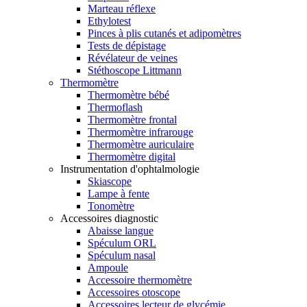
Marteau réflexe
Ethylotest
Pinces à plis cutanés et adipomètres
Tests de dépistage
Révélateur de veines
Stéthoscope Littmann
Thermomètre
Thermomètre bébé
Thermoflash
Thermomètre frontal
Thermomètre infrarouge
Thermomètre auriculaire
Thermomètre digital
Instrumentation d'ophtalmologie
Skiascope
Lampe à fente
Tonomètre
Accessoires diagnostic
Abaisse langue
Spéculum ORL
Spéculum nasal
Ampoule
Accessoire thermomètre
Accessoires otoscope
Accessoires lecteur de glycémie