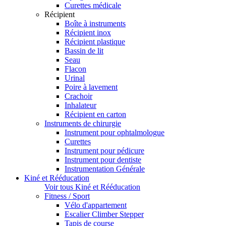
Curettes médicale
Récipient
Boîte à instruments
Récipient inox
Récipient plastique
Bassin de lit
Seau
Flacon
Urinal
Poire à lavement
Crachoir
Inhalateur
Récipient en carton
Instruments de chirurgie
Instrument pour ophtalmologue
Curettes
Instrument pour pédicure
Instrument pour dentiste
Instrumentation Générale
Kiné et Rééducation
Voir tous Kiné et Rééducation
Fitness / Sport
Vélo d'appartement
Escalier Climber Stepper
Tapis de course