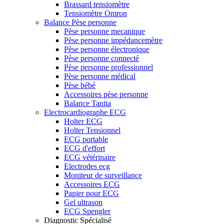
Brassard tensiomètre
Tensiomètre Omron
Balance Pèse personne
Pèse personne mecanique
Pèse personne impédancemètre
Pèse personne électronique
Pèse personne connecté
Pèse personne professionnel
Pèse personne médical
Pèse bébé
Accessoires pèse personne
Balance Tanita
Electrocardiographe ECG
Holter ECG
Holter Tensionnel
ECG portable
ECG d'effort
ECG vétérinaire
Electrodes ecg
Moniteur de surveillance
Accessoires ECG
Papier pour ECG
Gel ultrason
ECG Spengler
Diagnostic Spécialisé