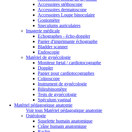
Accessoires stéthoscope
Accessoires dermatoscope
Accessoires Loupe binoculaire
Goniomètre
Speculums auriculaires
Imagerie médicale
Echographes - écho-doppler
Papier d'imprimante échographe
Bladder scanner
Endoscopie
Matériel de gynécologie
Moniteur fœtal / cardiotocographe
Doppler
Papier pour cardiotocographes
Colposcope
Instrument de gynécologie
Bilirubinomètre
Tests de gynécologie
Spéculum vaginal
Matériel pédagogique anatomie
Voir tous Matériel pédagogique anatomie
Ostéologie
Squelette humain anatomique
Crâne humain anatomique
Rachis