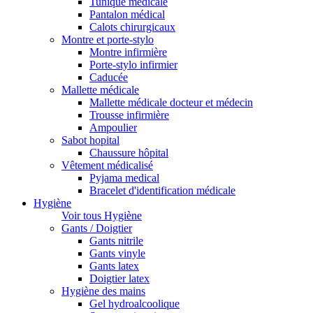
Tunique médicale
Pantalon médical
Calots chirurgicaux
Montre et porte-stylo
Montre infirmière
Porte-stylo infirmier
Caducée
Mallette médicale
Mallette médicale docteur et médecin
Trousse infirmière
Ampoulier
Sabot hopital
Chaussure hôpital
Vêtement médicalisé
Pyjama medical
Bracelet d'identification médicale
Hygiène
Voir tous Hygiène
Gants / Doigtier
Gants nitrile
Gants vinyle
Gants latex
Doigtier latex
Hygiène des mains
Gel hydroalcoolique