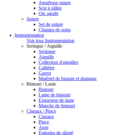
Agrafeuse suture
Scie à plâtre
Ote agrafe
Suture
Set de suture
Champs de soins
Instrumentation
Voir tous Instrumentation
Seringue / Aiguille
Seringue
Aiguille
Collecteur d'aiguilles
Cathéter
Garrot
Matériel de biopsie et drainage
Bistouri / Lame
Bistouri
Lame de bistouri
Extracteur de lame
Manche de bistouri
Ciseaux / Pince
Ciseaux
Pince
Anse
Épingles de sûreté