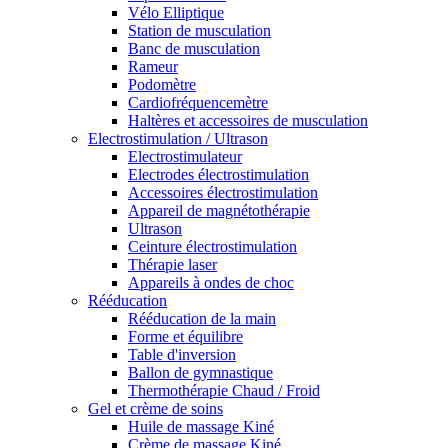
Vélo Elliptique
Station de musculation
Banc de musculation
Rameur
Podomètre
Cardiofréquencemètre
Haltères et accessoires de musculation
Electrostimulation / Ultrason
Electrostimulateur
Electrodes électrostimulation
Accessoires électrostimulation
Appareil de magnétothérapie
Ultrason
Ceinture électrostimulation
Thérapie laser
Appareils à ondes de choc
Rééducation
Rééducation de la main
Forme et équilibre
Table d'inversion
Ballon de gymnastique
Thermothérapie Chaud / Froid
Gel et crème de soins
Huile de massage Kiné
Crème de massage Kiné