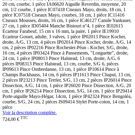
20 cm, courbe, 1 pièce IA06620 Aiguille Reverdin, moyenne, 20
cm, 1/2 courbe, 1 pièce IC07418 Ciseaux Mayo, droits, 18 cm, 1
pièce IC07518 Ciseaux Mayo, courbes, 18 cm, 1 pièce IC11416
Ciseaux Mousses, droits, 16 cm, 1 pièce IC46127 Canule Yankauer,
27 cm, 1 pièce ID05404 Manche Bistouri n°4, 1 pièce IE02615
Ecarteur Farabeuf, 15 cm x 16 mm, la paire, 1 pièce IE19910
Ecarteur Gosset, adulte, 3 valves, 1 pièce IP02013 Pince Kocher,
droite, A/G, 13 cm, 4 pièces IP02014 Pince Kocher, droite, A/G, 14
cm, 2 pièces IP02216 Pince Rochester-Péan - Kocher, S/G, droite,
16 cm, 4 pièces IP03424 Pince à Pansements, "Longuette", droite,
24 cm, 1 pièce IP08013 Pince Halstead, 13 cm, droite, A/G, 6
pièces IP08313 Pince Halstead, 13 cm, courbe, S/G 6, pièces
IP09613 Pince Ombredanne, 13 cm, 1 pièce IP10614 Pince à
Champs Backhauss, 14 cm, 6 pièces IP11613 Pince Chaput, 13 cm,
2 pièces IP23213 Pince Terrier, S/G, 13 cm, 2 pièces IP26014 Pince
Dissection, A/G, 14 cm, 1 pièce IP26020 Pince Dissection, A/G, 20
cm, 1 pièce IP26214 Pince Dissection, S/G, 14 cm, 1 pièce IP29414
Porte-aiguille Mayo-Hégar, 14cm, 1 pièce IP42324 Pince Bengoléa,
courbe, S/G, 24 cm, 2 pièces IS09414 Stylet Porte-coton, 14 cm, 1
pièce
Voir la description complète.
TTC
724,00 €