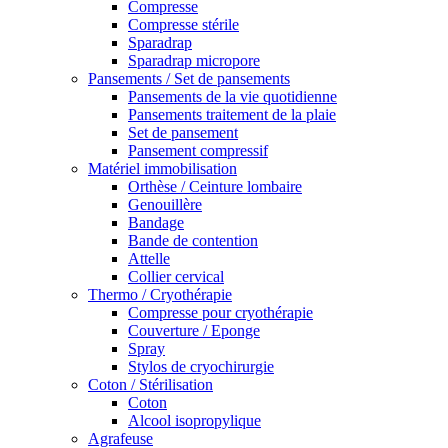
Compresse
Compresse stérile
Sparadrap
Sparadrap micropore
Pansements / Set de pansements
Pansements de la vie quotidienne
Pansements traitement de la plaie
Set de pansement
Pansement compressif
Matériel immobilisation
Orthèse / Ceinture lombaire
Genouillère
Bandage
Bande de contention
Attelle
Collier cervical
Thermo / Cryothérapie
Compresse pour cryothérapie
Couverture / Eponge
Spray
Stylos de cryochirurgie
Coton / Stérilisation
Coton
Alcool isopropylique
Agrafeuse