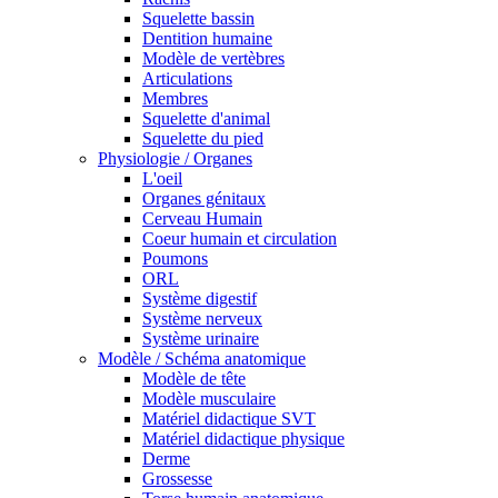
Squelette bassin
Dentition humaine
Modèle de vertèbres
Articulations
Membres
Squelette d'animal
Squelette du pied
Physiologie / Organes
L'oeil
Organes génitaux
Cerveau Humain
Coeur humain et circulation
Poumons
ORL
Système digestif
Système nerveux
Système urinaire
Modèle / Schéma anatomique
Modèle de tête
Modèle musculaire
Matériel didactique SVT
Matériel didactique physique
Derme
Grossesse