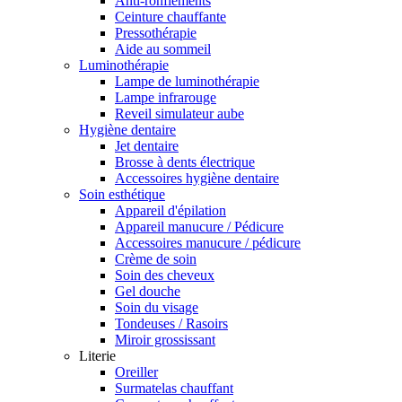
Anti-ronflements
Ceinture chauffante
Pressothérapie
Aide au sommeil
Luminothérapie
Lampe de luminothérapie
Lampe infrarouge
Reveil simulateur aube
Hygiène dentaire
Jet dentaire
Brosse à dents électrique
Accessoires hygiène dentaire
Soin esthétique
Appareil d'épilation
Appareil manucure / Pédicure
Accessoires manucure / pédicure
Crème de soin
Soin des cheveux
Gel douche
Soin du visage
Tondeuses / Rasoirs
Miroir grossissant
Literie
Oreiller
Surmatelas chauffant