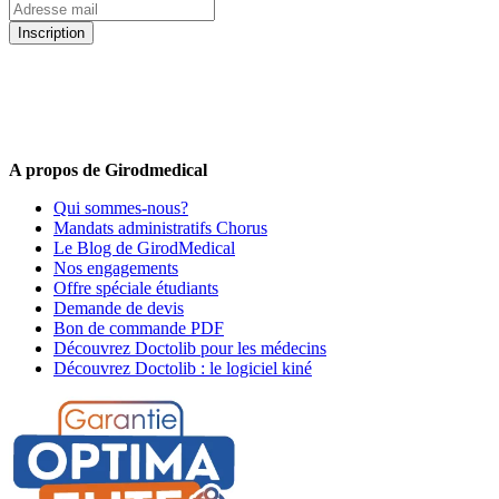
Inscription
5% de remise valable sur votre prochaine commande de matériel
médical !
Offres promotionnelles, nouveautés, dernières tendances : soyez les
premiers informés !
A propos de Girodmedical
Qui sommes-nous?
Mandats administratifs Chorus
Le Blog de GirodMedical
Nos engagements
Offre spéciale étudiants
Demande de devis
Bon de commande PDF
Découvrez Doctolib pour les médecins
Découvrez Doctolib : le logiciel kiné