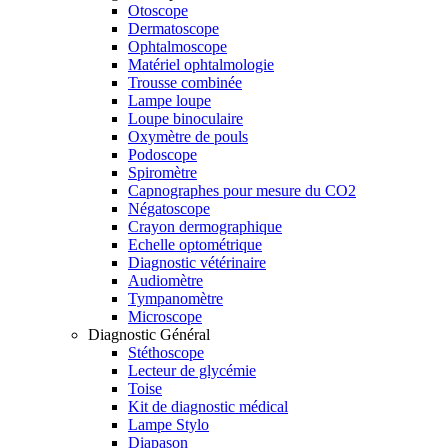
Otoscope
Dermatoscope
Ophtalmoscope
Matériel ophtalmologie
Trousse combinée
Lampe loupe
Loupe binoculaire
Oxymètre de pouls
Podoscope
Spiromètre
Capnographes pour mesure du CO2
Négatoscope
Crayon dermographique
Echelle optométrique
Diagnostic vétérinaire
Audiomètre
Tympanomètre
Microscope
Diagnostic Général
Stéthoscope
Lecteur de glycémie
Toise
Kit de diagnostic médical
Lampe Stylo
Diapason