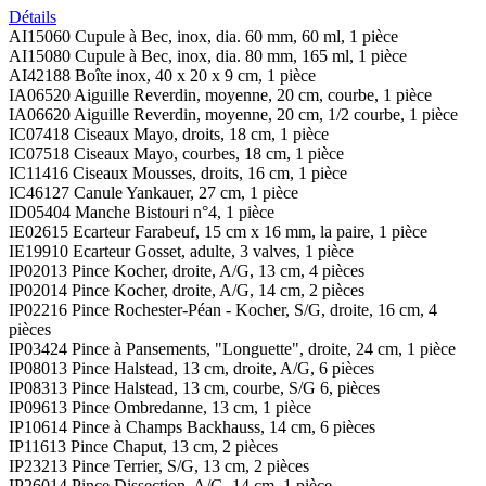
Détails
AI15060 Cupule à Bec, inox, dia. 60 mm, 60 ml, 1 pièce
AI15080 Cupule à Bec, inox, dia. 80 mm, 165 ml, 1 pièce
AI42188 Boîte inox, 40 x 20 x 9 cm, 1 pièce
IA06520 Aiguille Reverdin, moyenne, 20 cm, courbe, 1 pièce
IA06620 Aiguille Reverdin, moyenne, 20 cm, 1/2 courbe, 1 pièce
IC07418 Ciseaux Mayo, droits, 18 cm, 1 pièce
IC07518 Ciseaux Mayo, courbes, 18 cm, 1 pièce
IC11416 Ciseaux Mousses, droits, 16 cm, 1 pièce
IC46127 Canule Yankauer, 27 cm, 1 pièce
ID05404 Manche Bistouri n°4, 1 pièce
IE02615 Ecarteur Farabeuf, 15 cm x 16 mm, la paire, 1 pièce
IE19910 Ecarteur Gosset, adulte, 3 valves, 1 pièce
IP02013 Pince Kocher, droite, A/G, 13 cm, 4 pièces
IP02014 Pince Kocher, droite, A/G, 14 cm, 2 pièces
IP02216 Pince Rochester-Péan - Kocher, S/G, droite, 16 cm, 4
pièces
IP03424 Pince à Pansements, "Longuette", droite, 24 cm, 1 pièce
IP08013 Pince Halstead, 13 cm, droite, A/G, 6 pièces
IP08313 Pince Halstead, 13 cm, courbe, S/G 6, pièces
IP09613 Pince Ombredanne, 13 cm, 1 pièce
IP10614 Pince à Champs Backhauss, 14 cm, 6 pièces
IP11613 Pince Chaput, 13 cm, 2 pièces
IP23213 Pince Terrier, S/G, 13 cm, 2 pièces
IP26014 Pince Dissection, A/G, 14 cm, 1 pièce