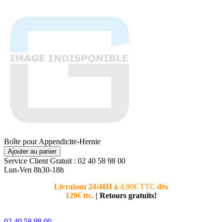
Boîte pour Appendicite-Hernie
Ajouter au panier
Service Client
Gratuit : 02 40 58 98 00
Lun-Ven 8h30-18h
Livraison 24/48H à
4,90€ TTC
dès
Nouvea
129€ ttc.
|
Retours gratuits!
téléphoni
conseiller
02 40 58 98 00