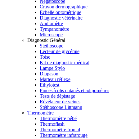
Négatoscope
Crayon dermographique
Echelle optométrique
Diagnostic vétérinaire
Audiomètre
Tympanomètre
Microscope
Diagnostic Général
Stéthoscope
Lecteur de glycémie
Toise
Kit de diagnostic médical
Lampe Stylo
Diapason
Marteau réflexe
Ethylotest
Pinces à plis cutanés et adipomètres
Tests de dépistage
Révélateur de veines
Stéthoscope Littmann
Thermomètre
Thermomètre bébé
Thermoflash
Thermomètre frontal
Thermomètre infrarouge