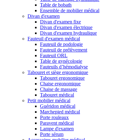
Table de bobath
Ensemble de mobilier médical
Divan d'examen
Divan d'examen fixe
Divan d'examen électrique
Divan d'examen hydraulique
Fauteuil d'examen médical
Fauteuil de podologie
Fauteuil de prélèvement
Fauteuil ORL
Table de gynécologie
Fauteuils d’hémodialyse
Tabouret et siège ergonomique
Tabouret ergonomique
Chaise ergonomique
Chaise de massage
Tabouret médical
Petit mobilier médical
Guéridon médical
Marchepied médical
Porte rouleaux
Paravent médical
Lampe d'examen
Porte sérum
Accessoires mobilier médical