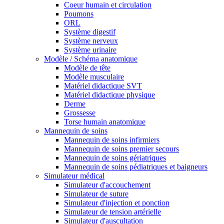
Coeur humain et circulation
Poumons
ORL
Système digestif
Système nerveux
Système urinaire
Modèle / Schéma anatomique
Modèle de tête
Modèle musculaire
Matériel didactique SVT
Matériel didactique physique
Derme
Grossesse
Torse humain anatomique
Mannequin de soins
Mannequin de soins infirmiers
Mannequin de soins premier secours
Mannequin de soins gériatriques
Mannequin de soins pédiatriques et baigneurs
Simulateur médical
Simulateur d'accouchement
Simulateur de suture
Simulateur d'injection et ponction
Simulateur de tension artérielle
Simulateur d'auscultation