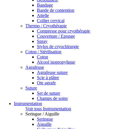
Bandage
Bande de contention
Attelle
Collier cervical
Thermo / Cryothérapie
Compresse pour cryothérapie
Couverture / Eponge
Spray
Stylos de cryochirurgie
Coton / Stérilisation
Coton
Alcool isopropylique
Agrafeuse
Agrafeuse suture
Scie à plâtre
Ote agrafe
Suture
Set de suture
Champs de soins
Instrumentation
Voir tous Instrumentation
Seringue / Aiguille
Seringue
Aiguille