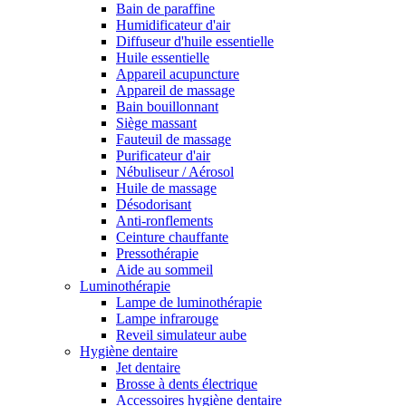
Bain de paraffine
Humidificateur d'air
Diffuseur d'huile essentielle
Huile essentielle
Appareil acupuncture
Appareil de massage
Bain bouillonnant
Siège massant
Fauteuil de massage
Purificateur d'air
Nébuliseur / Aérosol
Huile de massage
Désodorisant
Anti-ronflements
Ceinture chauffante
Pressothérapie
Aide au sommeil
Luminothérapie
Lampe de luminothérapie
Lampe infrarouge
Reveil simulateur aube
Hygiène dentaire
Jet dentaire
Brosse à dents électrique
Accessoires hygiène dentaire