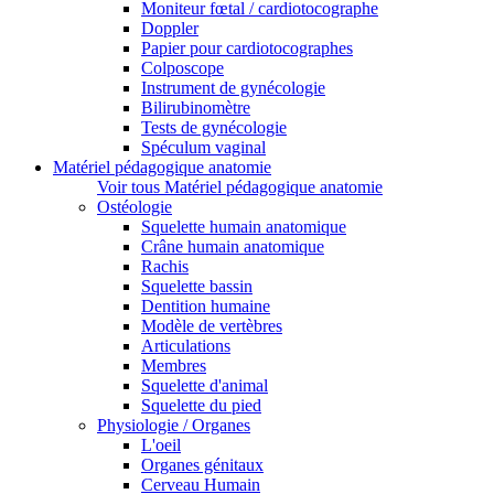
Moniteur fœtal / cardiotocographe
Doppler
Papier pour cardiotocographes
Colposcope
Instrument de gynécologie
Bilirubinomètre
Tests de gynécologie
Spéculum vaginal
Matériel pédagogique anatomie
Voir tous Matériel pédagogique anatomie
Ostéologie
Squelette humain anatomique
Crâne humain anatomique
Rachis
Squelette bassin
Dentition humaine
Modèle de vertèbres
Articulations
Membres
Squelette d'animal
Squelette du pied
Physiologie / Organes
L'oeil
Organes génitaux
Cerveau Humain