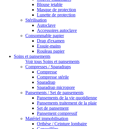
Blouse jetable
Masque de protection
Lunette de protection
Stérilisation
Autoclave
Accessoires autoclave
Consommable papier
Drap d'examen
Essuie-mains
Rouleau papier
Soins et pansements
Voir tous Soins et pansements
Compresses / Sparadraps
Compresse
Compresse stérile
Sparadrap
Sparadrap micropore
Pansements / Set de pansements
Pansements de la vie quotidienne
Pansements traitement de la plaie
Set de pansement
Pansement compressif
Matériel immobilisation
Orthèse / Ceinture lombaire
Genouillère