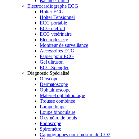
Balance Tanita
Electrocardiographe ECG
Holter ECG
Holter Tensionnel
ECG portable
ECG d'effort
ECG vétérinaire
Electrodes ecg
Moniteur de surveillance
Accessoires ECG
Papier pour ECG
Gel ultrason
ECG Spengler
Diagnostic Spécialisé
Otoscope
Dermatoscope
Ophtalmoscope
Matériel ophtalmologie
Trousse combinée
Lampe loupe
Loupe binoculaire
Oxymètre de pouls
Podoscope
Spiromètre
Capnographes pour mesure du CO2