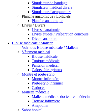
Simulateur de bandage
Simulateur médical divers
Simulateur d'acupuncture
Planche anatomique / Logiciels
Planche anatomique
Livres / Divers
Livres d'anatomie
Livres études / Préparation concours
Divers anatomie
Blouse médicale / Mallette
Voir tous Blouse médicale / Mallette
Vêtement médical
Blouse médicale
Tunique médicale
Pantalon médical
Calots chirurgicaux
Montre et porte-stylo
Montre infirmière
Porte-stylo infirmier
Caducée
Mallette médicale
Mallette médicale docteur et médecin
Trousse infirmière
Ampoulier
Sabot hopital