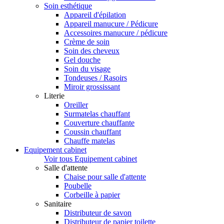
Soin esthétique
Appareil d'épilation
Appareil manucure / Pédicure
Accessoires manucure / pédicure
Crème de soin
Soin des cheveux
Gel douche
Soin du visage
Tondeuses / Rasoirs
Miroir grossissant
Literie
Oreiller
Surmatelas chauffant
Couverture chauffante
Coussin chauffant
Chauffe matelas
Equipement cabinet
Voir tous Equipement cabinet
Salle d'attente
Chaise pour salle d'attente
Poubelle
Corbeille à papier
Sanitaire
Distributeur de savon
Distributeur de papier toilette