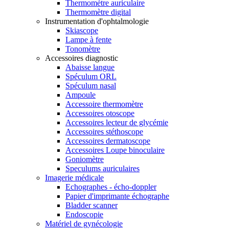
Thermomètre auriculaire
Thermomètre digital
Instrumentation d'ophtalmologie
Skiascope
Lampe à fente
Tonomètre
Accessoires diagnostic
Abaisse langue
Spéculum ORL
Spéculum nasal
Ampoule
Accessoire thermomètre
Accessoires otoscope
Accessoires lecteur de glycémie
Accessoires stéthoscope
Accessoires dermatoscope
Accessoires Loupe binoculaire
Goniomètre
Speculums auriculaires
Imagerie médicale
Echographes - écho-doppler
Papier d'imprimante échographe
Bladder scanner
Endoscopie
Matériel de gynécologie