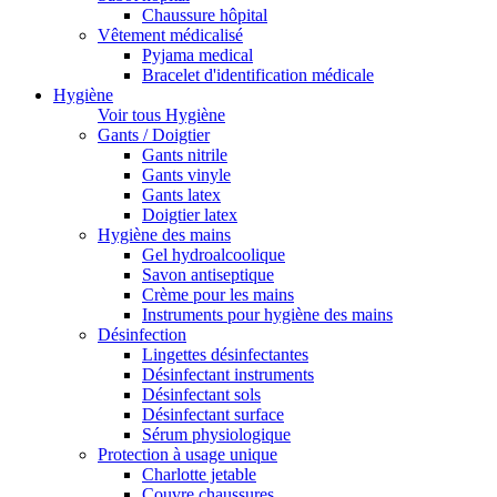
Chaussure hôpital
Vêtement médicalisé
Pyjama medical
Bracelet d'identification médicale
Hygiène
Voir tous Hygiène
Gants / Doigtier
Gants nitrile
Gants vinyle
Gants latex
Doigtier latex
Hygiène des mains
Gel hydroalcoolique
Savon antiseptique
Crème pour les mains
Instruments pour hygiène des mains
Désinfection
Lingettes désinfectantes
Désinfectant instruments
Désinfectant sols
Désinfectant surface
Sérum physiologique
Protection à usage unique
Charlotte jetable
Couvre chaussures