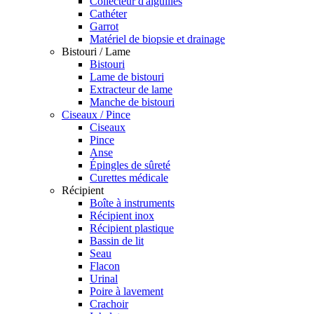
Collecteur d'aiguilles
Cathéter
Garrot
Matériel de biopsie et drainage
Bistouri / Lame
Bistouri
Lame de bistouri
Extracteur de lame
Manche de bistouri
Ciseaux / Pince
Ciseaux
Pince
Anse
Épingles de sûreté
Curettes médicale
Récipient
Boîte à instruments
Récipient inox
Récipient plastique
Bassin de lit
Seau
Flacon
Urinal
Poire à lavement
Crachoir