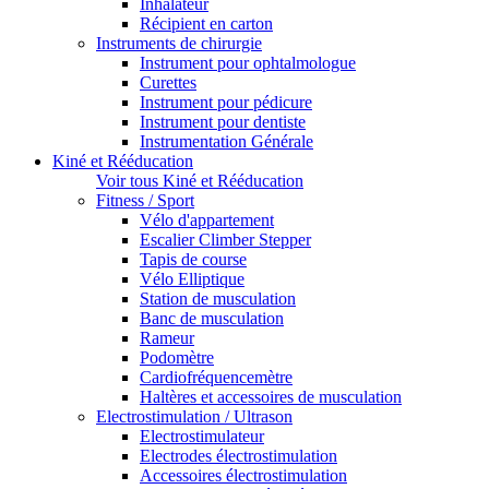
Inhalateur
Récipient en carton
Instruments de chirurgie
Instrument pour ophtalmologue
Curettes
Instrument pour pédicure
Instrument pour dentiste
Instrumentation Générale
Kiné et Rééducation
Voir tous Kiné et Rééducation
Fitness / Sport
Vélo d'appartement
Escalier Climber Stepper
Tapis de course
Vélo Elliptique
Station de musculation
Banc de musculation
Rameur
Podomètre
Cardiofréquencemètre
Haltères et accessoires de musculation
Electrostimulation / Ultrason
Electrostimulateur
Electrodes électrostimulation
Accessoires électrostimulation