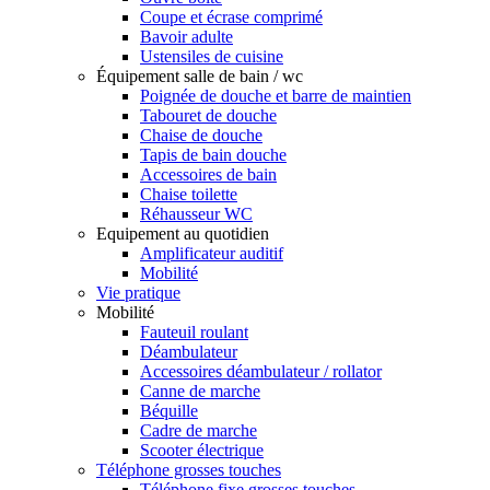
Coupe et écrase comprimé
Bavoir adulte
Ustensiles de cuisine
Équipement salle de bain / wc
Poignée de douche et barre de maintien
Tabouret de douche
Chaise de douche
Tapis de bain douche
Accessoires de bain
Chaise toilette
Réhausseur WC
Equipement au quotidien
Amplificateur auditif
Mobilité
Vie pratique
Mobilité
Fauteuil roulant
Déambulateur
Accessoires déambulateur / rollator
Canne de marche
Béquille
Cadre de marche
Scooter électrique
Téléphone grosses touches
Téléphone fixe grosses touches