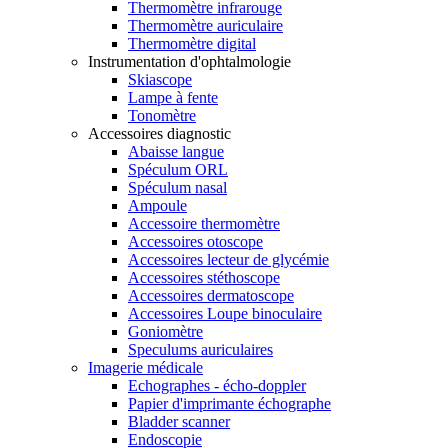
Thermomètre infrarouge
Thermomètre auriculaire
Thermomètre digital
Instrumentation d'ophtalmologie
Skiascope
Lampe à fente
Tonomètre
Accessoires diagnostic
Abaisse langue
Spéculum ORL
Spéculum nasal
Ampoule
Accessoire thermomètre
Accessoires otoscope
Accessoires lecteur de glycémie
Accessoires stéthoscope
Accessoires dermatoscope
Accessoires Loupe binoculaire
Goniomètre
Speculums auriculaires
Imagerie médicale
Echographes - écho-doppler
Papier d'imprimante échographe
Bladder scanner
Endoscopie