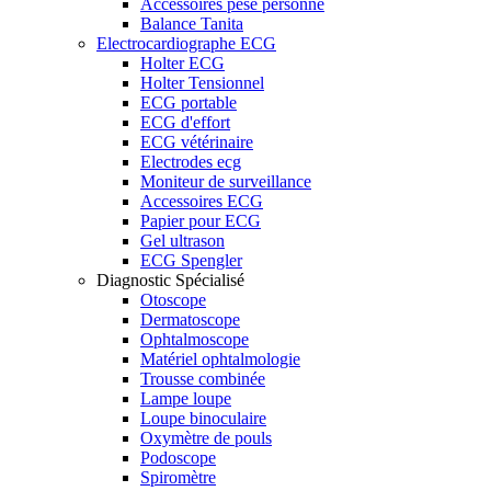
Accessoires pèse personne
Balance Tanita
Electrocardiographe ECG
Holter ECG
Holter Tensionnel
ECG portable
ECG d'effort
ECG vétérinaire
Electrodes ecg
Moniteur de surveillance
Accessoires ECG
Papier pour ECG
Gel ultrason
ECG Spengler
Diagnostic Spécialisé
Otoscope
Dermatoscope
Ophtalmoscope
Matériel ophtalmologie
Trousse combinée
Lampe loupe
Loupe binoculaire
Oxymètre de pouls
Podoscope
Spiromètre