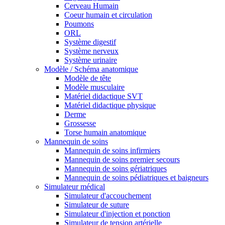
Cerveau Humain
Coeur humain et circulation
Poumons
ORL
Système digestif
Système nerveux
Système urinaire
Modèle / Schéma anatomique
Modèle de tête
Modèle musculaire
Matériel didactique SVT
Matériel didactique physique
Derme
Grossesse
Torse humain anatomique
Mannequin de soins
Mannequin de soins infirmiers
Mannequin de soins premier secours
Mannequin de soins gériatriques
Mannequin de soins pédiatriques et baigneurs
Simulateur médical
Simulateur d'accouchement
Simulateur de suture
Simulateur d'injection et ponction
Simulateur de tension artérielle