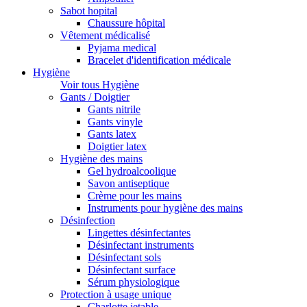
Sabot hopital
Chaussure hôpital
Vêtement médicalisé
Pyjama medical
Bracelet d'identification médicale
Hygiène
Voir tous Hygiène
Gants / Doigtier
Gants nitrile
Gants vinyle
Gants latex
Doigtier latex
Hygiène des mains
Gel hydroalcoolique
Savon antiseptique
Crème pour les mains
Instruments pour hygiène des mains
Désinfection
Lingettes désinfectantes
Désinfectant instruments
Désinfectant sols
Désinfectant surface
Sérum physiologique
Protection à usage unique
Charlotte jetable