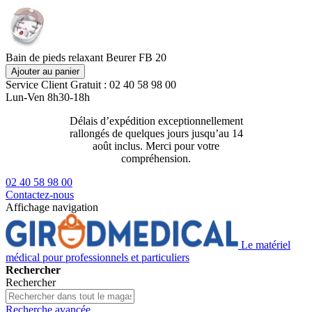
Bain de pieds relaxant Beurer FB 20
Ajouter au panier
Service Client
Gratuit : 02 40 58 98 00
Lun-Ven 8h30-18h
Délais d’expédition exceptionnellement
Livraison 2
rallongés de quelques jours jusqu’au 14
129€ ttc
août inclus. Merci pour votre
compréhension.
02 40 58 98 00
Contactez-nous
Affichage navigation
Le matériel
médical pour professionnels et particuliers
Rechercher
Rechercher
Recherche avancée