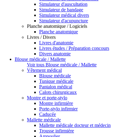
Simulateur d'auscultation
Simulateur de bandage
Simulateur médical divers
Simulateur d'acupuncture
Planche anatomique / Logiciels
Planche anatomique
Livres / Divers
Livres d'anatomie
Livres études / Préparation concours
Divers anatomie
Blouse médicale / Mallette
Voir tous Blouse médicale / Mallette
Vêtement médical
Blouse médicale
Tunique médicale
Pantalon médical
Calots chirurgicaux
Montre et porte-stylo
Montre infirmière
Porte-stylo infirmier
Caducée
Mallette médicale
Mallette médicale docteur et médecin
Trousse infirmière
Ampoulier