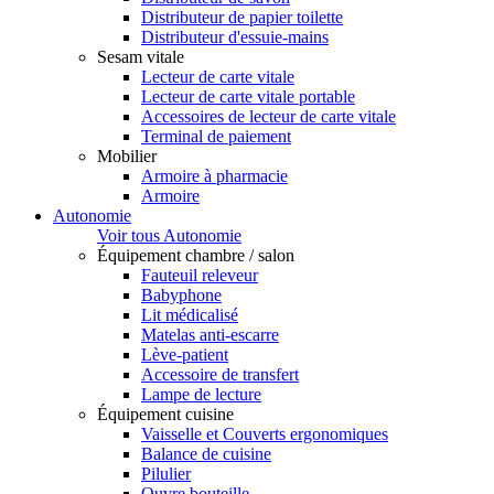
Distributeur de papier toilette
Distributeur d'essuie-mains
Sesam vitale
Lecteur de carte vitale
Lecteur de carte vitale portable
Accessoires de lecteur de carte vitale
Terminal de paiement
Mobilier
Armoire à pharmacie
Armoire
Autonomie
Voir tous Autonomie
Équipement chambre / salon
Fauteuil releveur
Babyphone
Lit médicalisé
Matelas anti-escarre
Lève-patient
Accessoire de transfert
Lampe de lecture
Équipement cuisine
Vaisselle et Couverts ergonomiques
Balance de cuisine
Pilulier
Ouvre bouteille