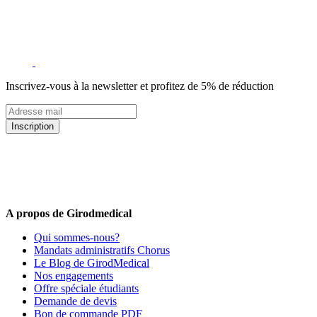
Inscrivez-vous à la newsletter et profitez de 5% de réduction
Inscription
5% de remise valable sur votre prochaine commande de matériel
médical !
Offres promotionnelles, nouveautés, dernières tendances : soyez les
premiers informés !
A propos de Girodmedical
Qui sommes-nous?
Mandats administratifs Chorus
Le Blog de GirodMedical
Nos engagements
Offre spéciale étudiants
Demande de devis
Bon de commande PDF