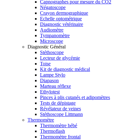
Capnographes pour mesure du CO2
Négatoscope
Crayon dermographique
Echelle optométrique
Diagnostic vétérinaire
Audiomètre
Tympanomètre
Microscope
Diagnostic Général
Stéthoscope
Lecteur de glycémie
Toise
Kit de diagnostic médical
Lampe Stylo
Diapason
Marteau réflexe
Ethylotest
Pinces à plis cutanés et adipomètres
Tests de dépistage
Révélateur de veines
Stéthoscope Littmann
Thermomètre
Thermomètre bébé
Thermoflash
Thermomètre frontal