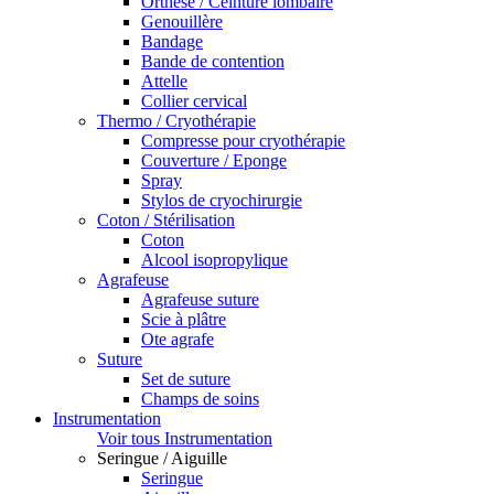
Orthèse / Ceinture lombaire
Genouillère
Bandage
Bande de contention
Attelle
Collier cervical
Thermo / Cryothérapie
Compresse pour cryothérapie
Couverture / Eponge
Spray
Stylos de cryochirurgie
Coton / Stérilisation
Coton
Alcool isopropylique
Agrafeuse
Agrafeuse suture
Scie à plâtre
Ote agrafe
Suture
Set de suture
Champs de soins
Instrumentation
Voir tous Instrumentation
Seringue / Aiguille
Seringue