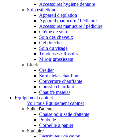
Accessoires hygiène dentaire
Soin esthétique
Appareil d'épilation
Appareil manucure / Pédicure
Accessoires manucure / pédicure
Crème de soin
Soin des cheveux
Gel douche
Soin du visage
Tondeuses / Rasoirs
Miroir grossissant
Literie
Oreiller
Surmatelas chauffant
Couverture chauffante
Coussin chauffant
Chauffe matelas
Equipement cabinet
Voir tous Equipement cabinet
Salle d'attente
Chaise pour salle d'attente
Poubelle
Corbeille à papier
Sanitaire
Distributeur de savon