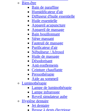
Bien-être
Bain de paraffine
Humidificateur d'air
Diffuseur d'huile essentielle
Huile essentielle
Appareil acupuncture
Appareil de massage
Bain bouillonnant
Siège massant
Fauteuil de massage
Purificateur d'air
Nébuliseur / Aérosol
Huile de massage
Désodorisant
Anti-ronflements
Ceinture chauffante
Pressothérapie
Aide au sommeil
Luminothérapie
Lampe de luminothérapie
Lampe infrarouge
Reveil simulateur aube
Hygiène dentaire
Jet dentaire
Brosse à dents électrique