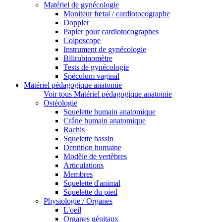
Matériel de gynécologie
Moniteur fœtal / cardiotocographe
Doppler
Papier pour cardiotocographes
Colposcope
Instrument de gynécologie
Bilirubinomètre
Tests de gynécologie
Spéculum vaginal
Matériel pédagogique anatomie
Voir tous Matériel pédagogique anatomie
Ostéologie
Squelette humain anatomique
Crâne humain anatomique
Rachis
Squelette bassin
Dentition humaine
Modèle de vertèbres
Articulations
Membres
Squelette d'animal
Squelette du pied
Physiologie / Organes
L'oeil
Organes génitaux