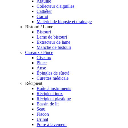
Aiguille
Collecteur d'aiguilles
Cathéter
Garrot
Matériel de biopsie et drainage
Bistouri / Lame
Bistouri
Lame de bistouri
Extracteur de lame
Manche de bistouri
Ciseaux / Pince
Ciseaux
Pince
Anse
Épingles de sûreté
Curettes médicale
Récipient
Boîte à instruments
Récipient inox
Récipient plastique
Bassin de lit
Seau
Flacon
Urinal
Poire à lavement