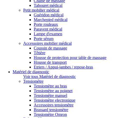
Chaise de massage
Tabouret médical
Petit mobilier médical
Guéridon médical
Marchepied médical
Porte rouleaux
Paravent médical
Lampe d'examen
Porte sérum
Accessoires mobilier médical
Coussin de massage
Têtière
Housse de protection pour table de massage
Housse de transport
Etriers / Appui-jambes / repose-bras
Matériel de diagnostic
Voir tous Matériel de diagnostic
Tensiomètre
Tensiomètre au bras
Tensiomètre au poignet
Tensiomètre manuel
Tensiomètre electronique
Accessoires tensiomètre
Brassard tensiomètre
Tensiomètre Omron