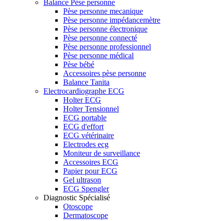
Balance Pèse personne
Pèse personne mecanique
Pèse personne impédancemètre
Pèse personne électronique
Pèse personne connecté
Pèse personne professionnel
Pèse personne médical
Pèse bébé
Accessoires pèse personne
Balance Tanita
Electrocardiographe ECG
Holter ECG
Holter Tensionnel
ECG portable
ECG d'effort
ECG vétérinaire
Electrodes ecg
Moniteur de surveillance
Accessoires ECG
Papier pour ECG
Gel ultrason
ECG Spengler
Diagnostic Spécialisé
Otoscope
Dermatoscope