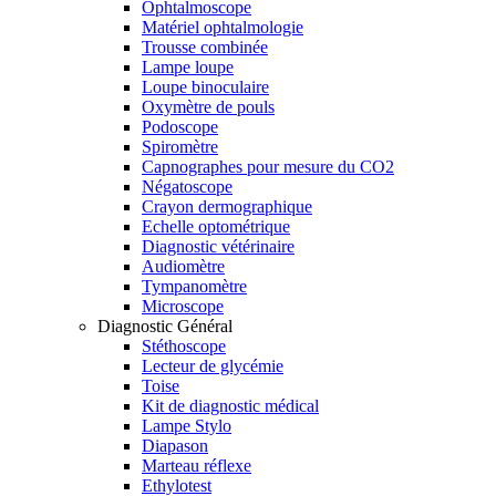
Ophtalmoscope
Matériel ophtalmologie
Trousse combinée
Lampe loupe
Loupe binoculaire
Oxymètre de pouls
Podoscope
Spiromètre
Capnographes pour mesure du CO2
Négatoscope
Crayon dermographique
Echelle optométrique
Diagnostic vétérinaire
Audiomètre
Tympanomètre
Microscope
Diagnostic Général
Stéthoscope
Lecteur de glycémie
Toise
Kit de diagnostic médical
Lampe Stylo
Diapason
Marteau réflexe
Ethylotest