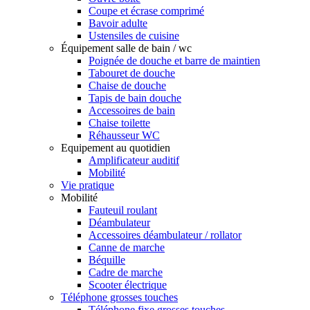
Coupe et écrase comprimé
Bavoir adulte
Ustensiles de cuisine
Équipement salle de bain / wc
Poignée de douche et barre de maintien
Tabouret de douche
Chaise de douche
Tapis de bain douche
Accessoires de bain
Chaise toilette
Réhausseur WC
Equipement au quotidien
Amplificateur auditif
Mobilité
Vie pratique
Mobilité
Fauteuil roulant
Déambulateur
Accessoires déambulateur / rollator
Canne de marche
Béquille
Cadre de marche
Scooter électrique
Téléphone grosses touches
Téléphone fixe grosses touches