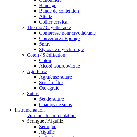
Bandage
Bande de contention
Attelle
Collier cervical
Thermo / Cryothérapie
Compresse pour cryothérapie
Couverture / Eponge
Spray
Stylos de cryochirurgie
Coton / Stérilisation
Coton
Alcool isopropylique
Agrafeuse
Agrafeuse suture
Scie à plâtre
Ote agrafe
Suture
Set de suture
Champs de soins
Instrumentation
Voir tous Instrumentation
Seringue / Aiguille
Seringue
Aiguille