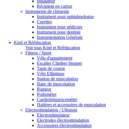
Inhalateur
Récipient en carton
Instruments de chirurgie
Instrument pour ophtalmologue
Curettes
Instrument pour pédicure
Instrument pour dentiste
Instrumentation Générale
Kiné et Rééducation
Voir tous Kiné et Rééducation
Fitness / Sport
Vélo d'appartement
Escalier Climber Stepper
Tapis de course
Vélo Elliptique
Station de musculation
Banc de musculation
Rameur
Podomètre
Cardiofréquencemètre
Haltères et accessoires de musculation
Electrostimulation / Ultrason
Electrostimulateur
Electrodes électrostimulation
Accessoires électrostimulation