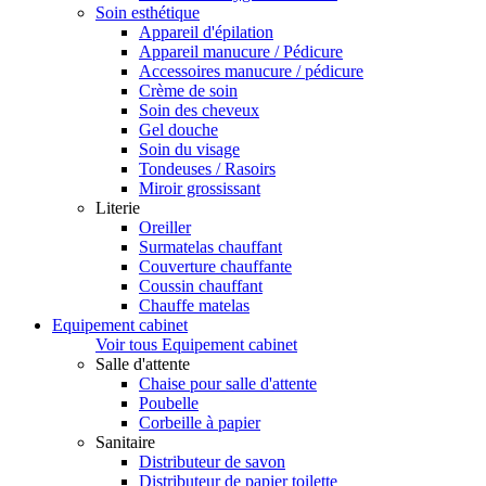
Soin esthétique
Appareil d'épilation
Appareil manucure / Pédicure
Accessoires manucure / pédicure
Crème de soin
Soin des cheveux
Gel douche
Soin du visage
Tondeuses / Rasoirs
Miroir grossissant
Literie
Oreiller
Surmatelas chauffant
Couverture chauffante
Coussin chauffant
Chauffe matelas
Equipement cabinet
Voir tous Equipement cabinet
Salle d'attente
Chaise pour salle d'attente
Poubelle
Corbeille à papier
Sanitaire
Distributeur de savon
Distributeur de papier toilette