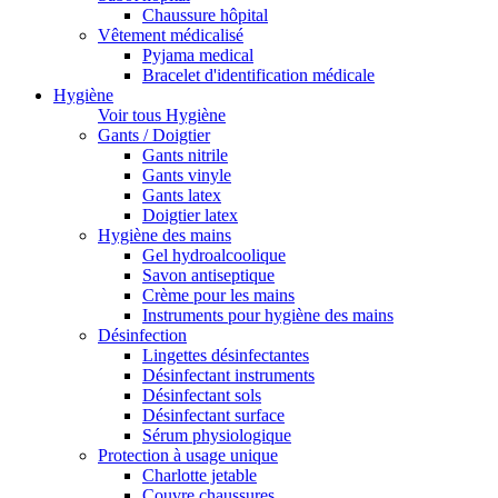
Chaussure hôpital
Vêtement médicalisé
Pyjama medical
Bracelet d'identification médicale
Hygiène
Voir tous Hygiène
Gants / Doigtier
Gants nitrile
Gants vinyle
Gants latex
Doigtier latex
Hygiène des mains
Gel hydroalcoolique
Savon antiseptique
Crème pour les mains
Instruments pour hygiène des mains
Désinfection
Lingettes désinfectantes
Désinfectant instruments
Désinfectant sols
Désinfectant surface
Sérum physiologique
Protection à usage unique
Charlotte jetable
Couvre chaussures