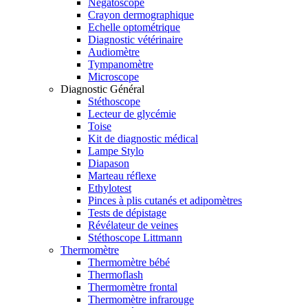
Négatoscope
Crayon dermographique
Echelle optométrique
Diagnostic vétérinaire
Audiomètre
Tympanomètre
Microscope
Diagnostic Général
Stéthoscope
Lecteur de glycémie
Toise
Kit de diagnostic médical
Lampe Stylo
Diapason
Marteau réflexe
Ethylotest
Pinces à plis cutanés et adipomètres
Tests de dépistage
Révélateur de veines
Stéthoscope Littmann
Thermomètre
Thermomètre bébé
Thermoflash
Thermomètre frontal
Thermomètre infrarouge