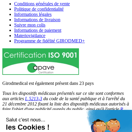
Conditions générales de vente
Politique de confidentialité
Informations légales
Informations de livraison
Suivre mon colis
Informations de paiement
Materiovigilance
Programme de fidélité GIRODMED+
Girodmedical est également présent dans 23 pays
Tous les dispositifs médicaux présentés sur ce site sont conformes
aux articles
L 5213-3
du code de la santé publique et à l'arrêté du
21 décembre 2012 fixant la liste des dispositifs médicaux autorisés à
faire l'objet d'une publicité auprès du public, ainsi qu'à l'article
R
5213-1
du code de la santé publique. Par conséquent, ils peuvent
Salut c'est nous...
être légalement promus et rendus accessibles au public.
les Cookies !
© 2026 Girodmedical. Tous droits réservés.