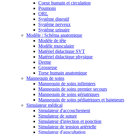
Coeur humain et circulation
Poumons
ORL
Système digestif
Système nerveux
Système urinaire
Modèle / Schéma anatomique
Modèle de tête
Modèle musculaire
Matériel didactique SVT
Matériel didactique physique
Derme
Grossesse
Torse humain anatomique
Mannequin de soins
Mannequin de soins infirmiers
Mannequin de soins premier secours
Mannequin de soins gériatriques
Mannequin de soins pédiatriques et baigneurs
Simulateur médical
Simulateur d'accouchement
Simulateur de suture
Simulateur d'injection et ponction
Simulateur de tension artérielle
Simulateur d'auscultation