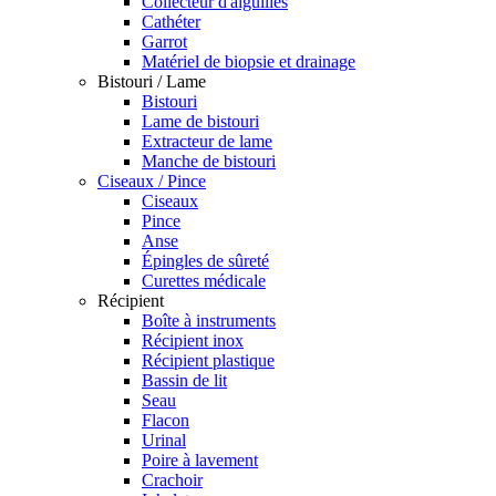
Collecteur d'aiguilles
Cathéter
Garrot
Matériel de biopsie et drainage
Bistouri / Lame
Bistouri
Lame de bistouri
Extracteur de lame
Manche de bistouri
Ciseaux / Pince
Ciseaux
Pince
Anse
Épingles de sûreté
Curettes médicale
Récipient
Boîte à instruments
Récipient inox
Récipient plastique
Bassin de lit
Seau
Flacon
Urinal
Poire à lavement
Crachoir