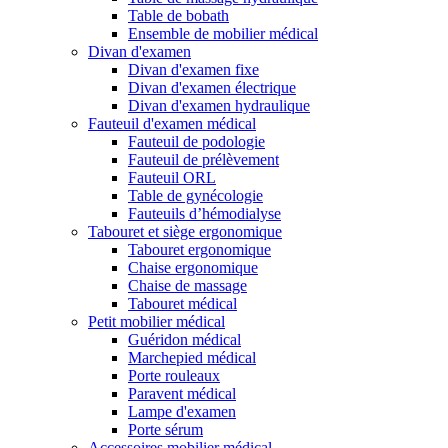
Table de bobath
Ensemble de mobilier médical
Divan d'examen
Divan d'examen fixe
Divan d'examen électrique
Divan d'examen hydraulique
Fauteuil d'examen médical
Fauteuil de podologie
Fauteuil de prélèvement
Fauteuil ORL
Table de gynécologie
Fauteuils d’hémodialyse
Tabouret et siège ergonomique
Tabouret ergonomique
Chaise ergonomique
Chaise de massage
Tabouret médical
Petit mobilier médical
Guéridon médical
Marchepied médical
Porte rouleaux
Paravent médical
Lampe d'examen
Porte sérum
Accessoires mobilier médical