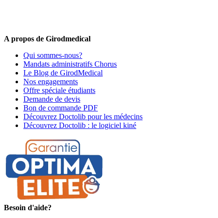
médical !
Offres promotionnelles, nouveautés, dernières tendances : soyez les
premiers informés !
A propos de Girodmedical
Qui sommes-nous?
Mandats administratifs Chorus
Le Blog de GirodMedical
Nos engagements
Offre spéciale étudiants
Demande de devis
Bon de commande PDF
Découvrez Doctolib pour les médecins
Découvrez Doctolib : le logiciel kiné
Besoin d'aide?