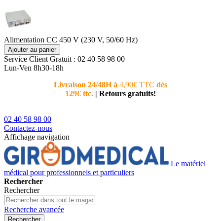
Alimentation CC 450 V (230 V, 50/60 Hz)
Ajouter au panier
Service Client
Gratuit : 02 40 58 98 00
Lun-Ven 8h30-18h
Livraison 24/48H à
4,90€ TTC
dès
Nouvea
129€ ttc.
|
Retours gratuits!
téléphoni
conseiller
02 40 58 98 00
Contactez-nous
Affichage navigation
Le matériel
médical pour professionnels et particuliers
Rechercher
Rechercher
Recherche avancée
Rechercher