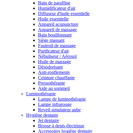
Bain de paraffine
Humidificateur d'air
Diffuseur d'huile essentielle
Huile essentielle
Appareil acupuncture
Appareil de massage
Bain bouillonnant
Siège massant
Fauteuil de massage
Purificateur d'air
Nébuliseur / Aérosol
Huile de massage
Désodorisant
Anti-ronflements
Ceinture chauffante
Pressothérapie
Aide au sommeil
Luminothérapie
Lampe de luminothérapie
Lampe infrarouge
Reveil simulateur aube
Hygiène dentaire
Jet dentaire
Brosse à dents électrique
Accessoires hygiène dentaire