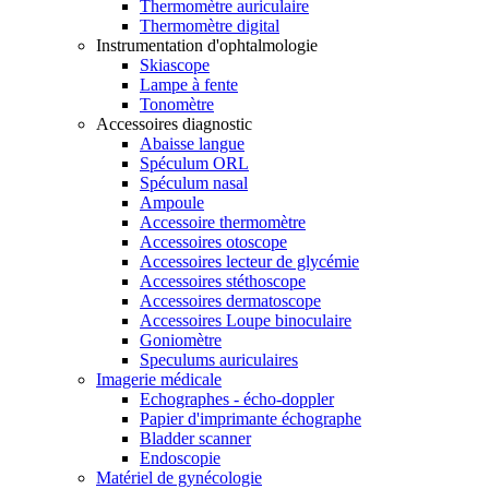
Thermomètre auriculaire
Thermomètre digital
Instrumentation d'ophtalmologie
Skiascope
Lampe à fente
Tonomètre
Accessoires diagnostic
Abaisse langue
Spéculum ORL
Spéculum nasal
Ampoule
Accessoire thermomètre
Accessoires otoscope
Accessoires lecteur de glycémie
Accessoires stéthoscope
Accessoires dermatoscope
Accessoires Loupe binoculaire
Goniomètre
Speculums auriculaires
Imagerie médicale
Echographes - écho-doppler
Papier d'imprimante échographe
Bladder scanner
Endoscopie
Matériel de gynécologie