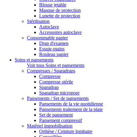
Blouse jetable
Masque de protection
Lunette de protection
Stérilisation
Autoclave
Accessoires autoclave
Consommable papier
Drap d'examen
Essuie-mains
Rouleau papier
Soins et pansements
Voir tous Soins et pansements
Compresses / Sparadraps
Compresse
Compresse stérile
Sparadrap
Sparadrap micropore
Pansements / Set de pansements
Pansements de la vie quotidienne
Pansements traitement de la plaie
Set de pansement
Pansement compressif
Matériel immobilisation
Orthèse / Ceinture lombaire
Genouillère