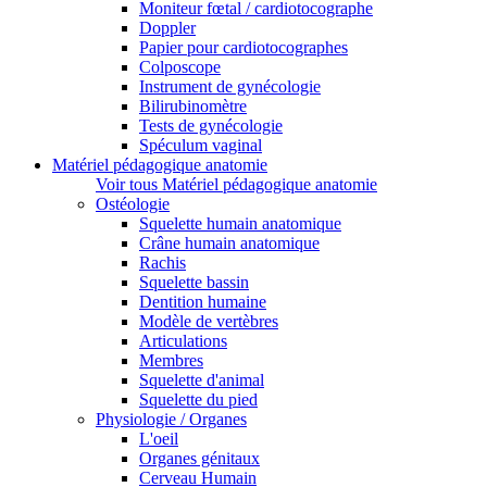
Moniteur fœtal / cardiotocographe
Doppler
Papier pour cardiotocographes
Colposcope
Instrument de gynécologie
Bilirubinomètre
Tests de gynécologie
Spéculum vaginal
Matériel pédagogique anatomie
Voir tous Matériel pédagogique anatomie
Ostéologie
Squelette humain anatomique
Crâne humain anatomique
Rachis
Squelette bassin
Dentition humaine
Modèle de vertèbres
Articulations
Membres
Squelette d'animal
Squelette du pied
Physiologie / Organes
L'oeil
Organes génitaux
Cerveau Humain