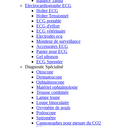
Balance Tanita
Electrocardiographe ECG
Holter ECG
Holter Tensionnel
ECG portable
ECG d'effort
ECG vétérinaire
Electrodes ecg
Moniteur de surveillance
Accessoires ECG
Papier pour ECG
Gel ultrason
ECG Spengler
Diagnostic Spécialisé
Otoscope
Dermatoscope
Ophtalmoscope
Matériel ophtalmologie
Trousse combinée
Lampe loupe
Loupe binoculaire
Oxymètre de pouls
Podoscope
Spiromètre
Capnographes pour mesure du CO2