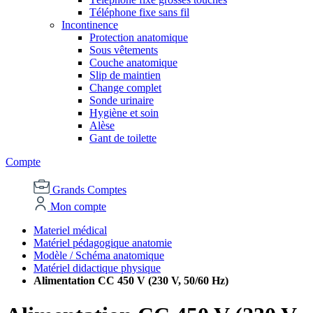
Téléphone fixe sans fil
Incontinence
Protection anatomique
Sous vêtements
Couche anatomique
Slip de maintien
Change complet
Sonde urinaire
Hygiène et soin
Alèse
Gant de toilette
Compte
Grands Comptes
Mon compte
Materiel médical
Matériel pédagogique anatomie
Modèle / Schéma anatomique
Matériel didactique physique
Alimentation CC 450 V (230 V, 50/60 Hz)