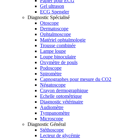
Papier pour ECG
Gel ultrason
ECG Spengler
Diagnostic Spécialisé
Otoscope
Dermatoscope
Ophtalmoscope
Matériel ophtalmologie
Trousse combinée
Lampe loupe
Loupe binoculaire
Oxymètre de pouls
Podoscope
Spiromètre
Capnographes pour mesure du CO2
Négatoscope
Crayon dermographique
Echelle optométrique
Diagnostic vétérinaire
Audiomètre
Tympanomètre
Microscope
Diagnostic Général
Stéthoscope
Lecteur de glycémie