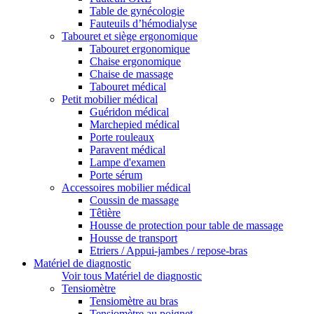
Table de gynécologie
Fauteuils d’hémodialyse
Tabouret et siège ergonomique
Tabouret ergonomique
Chaise ergonomique
Chaise de massage
Tabouret médical
Petit mobilier médical
Guéridon médical
Marchepied médical
Porte rouleaux
Paravent médical
Lampe d'examen
Porte sérum
Accessoires mobilier médical
Coussin de massage
Têtière
Housse de protection pour table de massage
Housse de transport
Etriers / Appui-jambes / repose-bras
Matériel de diagnostic
Voir tous Matériel de diagnostic
Tensiomètre
Tensiomètre au bras
Tensiomètre au poignet