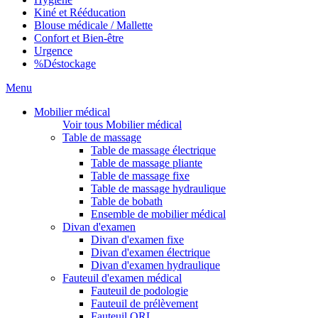
Kiné et Rééducation
Blouse médicale / Mallette
Confort et Bien-être
Urgence
%
Déstockage
Menu
Mobilier médical
Voir tous Mobilier médical
Table de massage
Table de massage électrique
Table de massage pliante
Table de massage fixe
Table de massage hydraulique
Table de bobath
Ensemble de mobilier médical
Divan d'examen
Divan d'examen fixe
Divan d'examen électrique
Divan d'examen hydraulique
Fauteuil d'examen médical
Fauteuil de podologie
Fauteuil de prélèvement
Fauteuil ORL